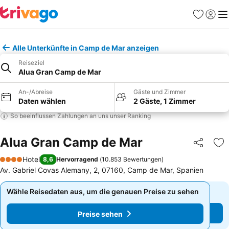
Favoriten
Einlog
Me
Alle Unterkünfte in Camp de Mar anzeigen
Reiseziel
Alua Gran Camp de Mar
An-/Abreise
Gäste und Zimmer
Daten wählen
2 Gäste, 1 Zimmer
So beeinflussen Zahlungen an uns unser Ranking
Alua Gran Camp de Mar
Teilen
Zu
Hotel
8,6
Hervorragend
(
10.853 Bewertungen
)
4 Sterne
Av. Gabriel Covas Alemany, 2, 07160, Camp de Mar, Spanien
Wähle Reisedaten aus, um die genauen Preise zu sehen
Wähle Reisedaten aus, um die genauen Preise zu sehen
Preise sehen
Preise sehen