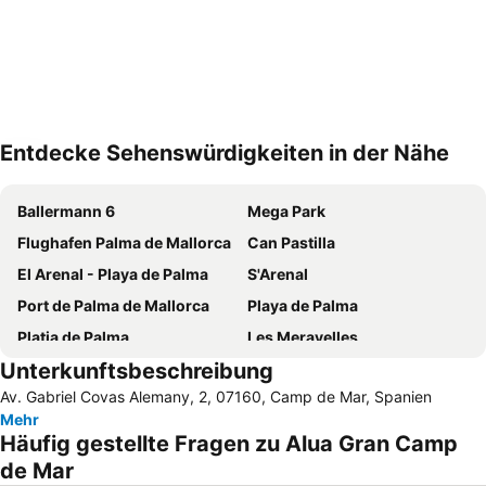
Entdecke Sehenswürdigkeiten in der Nähe
Karte vergrößern
Ballermann 6
Mega Park
Flughafen Palma de Mallorca
Can Pastilla
El Arenal - Playa de Palma
S'Arenal
Port de Palma de Mallorca
Playa de Palma
Platja de Palma
Les Meravelles
Unterkunftsbeschreibung
Hafen von Port de Soller
Bamboleo
Av. Gabriel Covas Alemany, 2, 07160, Camp de Mar, Spanien
Cala Fornells
Platja Palmira o Platja Peguera Palmira o Platja des Pouet
Mehr
Hafen von Andratx
El Molinar
Häufig gestellte Fragen zu Alua Gran Camp
Strand von Santa Ponça
Portixol
de Mar