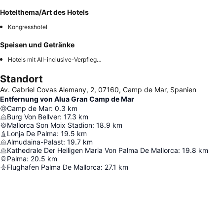
Hotelthema/Art des Hotels
Kongresshotel
Speisen und Getränke
Hotels mit All-inclusive-Verpflegung (auf Anfrage)
Standort
Av. Gabriel Covas Alemany, 2, 07160, Camp de Mar, Spanien
Entfernung von Alua Gran Camp de Mar
Camp de Mar
:
0.3
km
Burg Von Bellver
:
17.3
km
Mallorca Son Moix Stadion
:
18.9
km
Lonja De Palma
:
19.5
km
Almudaina-Palast
:
19.7
km
Kathedrale Der Heiligen Maria Von Palma De Mallorca
:
19.8
km
Palma
:
20.5
km
Flughafen Palma De Mallorca
:
27.1
km