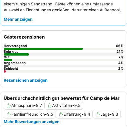
einem ruhigen Sandstrand. Gäste können eine umfassende
Auswahl an Einrichtungen genießen, darunter einen Außenpool,
einen speziellen Sonnenbereich nur für Erwachsene mit
Mehr anzeigen
Whirlpools und einen
Kinderclub
für die jüngsten Besucher. Das
Personal wird stets für seinen zuvorkommenden und
freundlichen Service gelobt, der das köstliche und
Gästerezensionen
abwechslungsreiche Buffet mit Themenabenden perfekt
ergänzt. Für das beste Erlebnis empfiehlt es sich, ein Zimmer mit
Hervorragend
66
%
spektakulärem Meerblick
zu buchen, um die atemberaubende
Sehr gut
21
%
Umgebung in vollen Zügen zu genießen.
Gut
7
%
Angemessen
4
%
Schlecht
2
%
Rezensionen anzeigen
Überdurchschnittlich gut bewertet für Camp de Mar
Atmosphäre
•
9,7
Aktivitäten
•
9,5
Familienfreundlich
•
9,5
Erfahrung
•
9,4
Lage
•
9,3
Mehr Bewertungen anzeigen