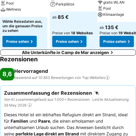
gratis WLAN
Pool
Parkplätze
Pool
Wellness
Klimaanlage
85 €
ab
Wähle Reisedaten aus,
um die genauen Preise
135 €
ab
zu sehen
Preise von
18 Websites
Preise von
19 Websi
Preise sehen
Preise sehen
Preise sehen
Alle Unterkünfte in Camp de Mar anzeigen
Rezensionen
Hervorragend
8,6
basierend auf 10.853 Bewertungen von
Top-Websites
Zusammenfassung der Rezensionen
Von KI zusammengefasst aus 1.000+ Rezensionen · Letzte Aktualisierung:
29 May 2026
Dieses Hotel ist ein lebhaftes Refugium direkt am Strand, ideal
für
Familien
und
Paare
, die einen erholsamen und
unterhaltsamen Urlaub suchen. Das Anwesen besticht durch
seine
perfekte Lage direkt am Strand
mit direktem Zugang zu