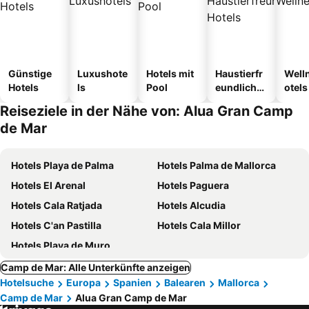
Günstige
Luxushote
Hotels mit
Haustierfr
Well
Hotels
ls
Pool
eundliche
otels
Hotels
Reiseziele in der Nähe von: Alua Gran Camp
de Mar
Hotels Playa de Palma
Hotels Palma de Mallorca
Hotels El Arenal
Hotels Paguera
Hotels Cala Ratjada
Hotels Alcudia
Hotels C'an Pastilla
Hotels Cala Millor
Hotels Playa de Muro
Camp de Mar: Alle Unterkünfte anzeigen
Hotelsuche
Europa
Spanien
Balearen
Mallorca
Camp de Mar
Alua Gran Camp de Mar