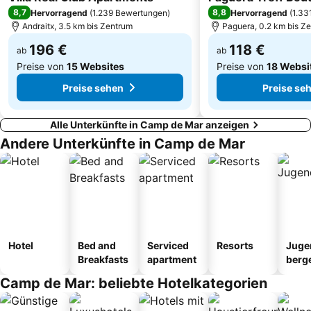
8,7
8,8
Hervorragend
(
1.239 Bewertungen
)
Hervorragend
(
1.33
Andraitx, 3.5 km bis Zentrum
Paguera, 0.2 km bis Z
196 €
118 €
ab
ab
Preise von
15 Websites
Preise von
18 Websi
Preise sehen
Preise se
Alle Unterkünfte in Camp de Mar anzeigen
Andere Unterkünfte in Camp de Mar
Hotel
Bed and
Serviced
Resorts
Juge
Breakfasts
apartment
berg
tel
Camp de Mar: beliebte Hotelkategorien