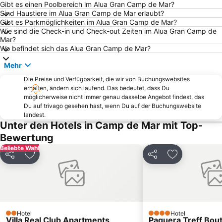
Foners
Cala Major
Gibt es einen Poolbereich im Alua Gran Camp de Mar?
Sind Haustiere im Alua Gran Camp de Mar erlaubt?
Kathedrale Sa Seu
Santa Catalina
Gibt es Parkmöglichkeiten im Alua Gran Camp de Mar?
Wie sind die Check-in und Check-out Zeiten im Alua Gran Camp de
Centre
Es Pil larí
Mar?
Palma City Sightseeing
Strand von Valdemossa
Wo befindet sich das Alua Gran Camp de Mar?
Strand von Magalluf
Riu Palace
Mehr
Cala Deiá
RIU Center
Die Preise und Verfügbarkeit, die wir von Buchungswebsites
erhalten, ändern sich laufend. Das bedeutet, dass Du
Cala Pi' de Llucmajor
Hafen von El Arenal
möglicherweise nicht immer genau dasselbe Angebot findest, das
Palmanova
Strand von Camp de Mar
Du auf trivago gesehen hast, wenn Du auf der Buchungswebsite
landest.
Ciudad Jardín
Platja de Torà o Platja Peguera Torà
Unter den Hotels in Camp de Mar mit Top-
Portals' Yachthafen
Cala Comtessa
Bewertung
Ballonfahrt mit All in One Mallorca
Portopí
Beliebte Wahl
Teilen
Zu Favoriten hinzufügen
Teilen
Zu Favoriten
Aqualand
Es Coll d'en Rabassa
Platja La Romana o Platja Peguera Romana o Platja dels Morts
Plaça d'Espanya
Paseo Marítim
Sant Jordi
Palma Aquarium
Portals Vells
Hotel
Hotel
2 Sterne
4 Sterne
Villa Real Club Apartments
Palma Intermodal Station
Naturpark Puig de Galatzó
Paguera Treff Bout