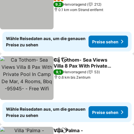
3 Sterne
9,2
Hervorragend
212
0.1 km vom Strand entfernt
Wähle Reisedaten aus, um die genauen
Preise sehen
Preise zu sehen
Ca Tothom- Sea Views
Teilen
Zu Favoriten hinzufügen
Villa 8 Pax With Private
Pool In Camp De Mar, 4
9,1
Hervorragend
53
Rooms, Bbq -95945- -
0.6 km bis Zentrum
Free Wifi
Wähle Reisedaten aus, um die genauen
Preise sehen
Preise zu sehen
Villa 'Palma -
Teilen
Zu Favoriten hinzufügen