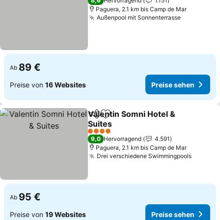
8,6
Hervorragend
1.151
Paguera, 2.1 km bis Camp de Mar
Außenpool mit Sonnenterrasse
89 €
Ab
Preise von
16 Websites
Preise sehen
Valentin Somni Hotel &
Teilen
Zu Favoriten hinzufügen
Suites
4 Sterne
9,0
Hervorragend
4.591
Paguera, 2.1 km bis Camp de Mar
Drei verschiedene Swimmingpools
95 €
Ab
Preise von
19 Websites
Preise sehen