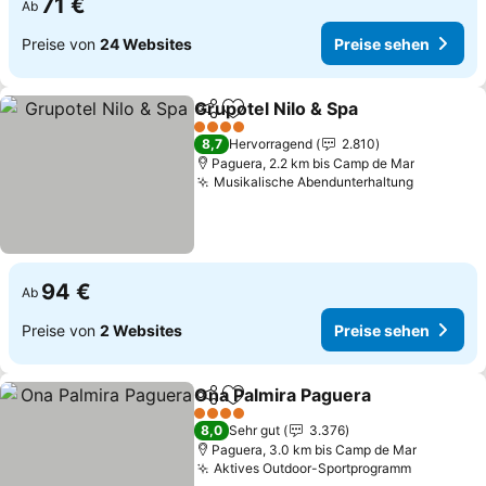
71 €
Ab
Preise von
24 Websites
Preise sehen
Grupotel Nilo & Spa
Teilen
Zu Favoriten hinzufügen
4 Sterne
8,7
Hervorragend
2.810
Paguera, 2.2 km bis Camp de Mar
Musikalische Abendunterhaltung
94 €
Ab
Preise von
2 Websites
Preise sehen
Ona Palmira Paguera
Teilen
Zu Favoriten hinzufügen
4 Sterne
8,0
Sehr gut
3.376
Paguera, 3.0 km bis Camp de Mar
Aktives Outdoor-Sportprogramm