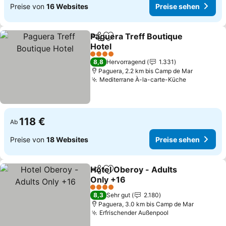
Preise von
16 Websites
Preise sehen
Paguera Treff Boutique
Teilen
Zu Favoriten hinzufügen
Hotel
4 Sterne
8,8
Hervorragend
1.331
Paguera, 2.2 km bis Camp de Mar
Mediterrane À-la-carte-Küche
118 €
Ab
Preise von
18 Websites
Preise sehen
Hotel Oberoy - Adults
Teilen
Zu Favoriten hinzufügen
Only +16
4 Sterne
8,3
Sehr gut
2.180
Paguera, 3.0 km bis Camp de Mar
Erfrischender Außenpool