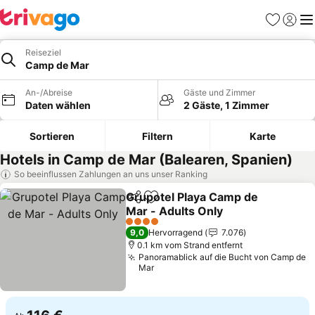
Favoriten
Einlog
Me
Reiseziel
Camp de Mar
An-/Abreise
Gäste und Zimmer
Daten wählen
2 Gäste, 1 Zimmer
Sortieren
Filtern
Karte
Hotels in Camp de Mar (Balearen, Spanien)
So beeinflussen Zahlungen an uns unser Ranking
Grupotel Playa Camp de
Teilen
Zu Favoriten hinzufügen
Mar - Adults Only
4 Sterne
9,0
Hervorragend
7.076
0.1 km vom Strand entfernt
Panoramablick auf die Bucht von Camp de
Mar