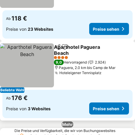
118 €
Ab
Preise von
23 Websites
Preise sehen
Aparthotel Paguera
Teilen
Zu Favoriten hinzufügen
Beach
4 Sterne
9,0
Hervorragend
2.924
Paguera, 2.0 km bis Camp de Mar
Hoteleigener Tennisplatz
Beliebte Wahl
176 €
Ab
Preise von
3 Websites
Preise sehen
Mehr
Die Preise und Verfügbarkeit, die wir von Buchungswebsites