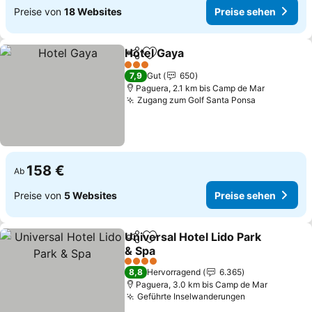
Preise von
18 Websites
Preise sehen
Hotel Gaya
Teilen
Zu Favoriten hinzufügen
3 Sterne
7,9
Gut
650
Paguera, 2.1 km bis Camp de Mar
Zugang zum Golf Santa Ponsa
158 €
Ab
Preise von
5 Websites
Preise sehen
Universal Hotel Lido Park
Teilen
Zu Favoriten hinzufügen
& Spa
4 Sterne
8,8
Hervorragend
6.365
Paguera, 3.0 km bis Camp de Mar
Geführte Inselwanderungen