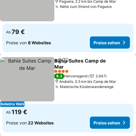
Paguera, 2.2 km bis Camp de Mar
Nähe zum Strand von Paguera
79 €
Ab
Preise von
8 Websites
Preise sehen
Bahía Suites Camp de
Teilen
Zu Favoriten hinzufügen
Mar
4 Sterne
9,3
Hervorragend
2.647
Andraitx, 0.5 km bis Camp de Mar
Malerische Küstenwanderwege
Beliebte Wahl
119 €
Ab
Preise von
22 Websites
Preise sehen