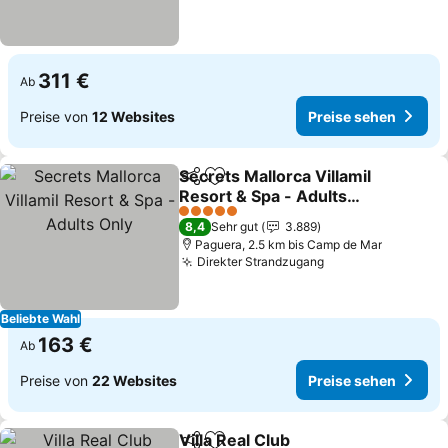
311 €
Ab
Preise von
12 Websites
Preise sehen
Secrets Mallorca Villamil
Teilen
Zu Favoriten hinzufügen
Resort & Spa - Adults
Only
5 Sterne
8,4
Sehr gut
3.889
Paguera, 2.5 km bis Camp de Mar
Direkter Strandzugang
Beliebte Wahl
163 €
Ab
Preise von
22 Websites
Preise sehen
Villa Real Club