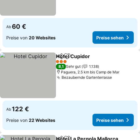
60 €
Ab
Preise von
20 Websites
Preise sehen
Hotel Cupidor
Teilen
Zu Favoriten hinzufügen
3 Sterne
8,1
Sehr gut
1.138
Paguera, 2.5 km bis Camp de Mar
Bezaubernde Gartenterrasse
122 €
Ab
Preise von
22 Websites
Preise sehen
Hotel La Pergola Mallorca