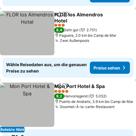
FLOR los Almendros
Teilen
Zu Favoriten hinzufügen
Hotel
3 Sterne
8,4
Sehr gut
2.751
Paguera, 2.0 km bis Camp de Mar
Zwei Außenpools
Wähle Reisedaten aus, um die genauen
Preise sehen
Preise zu sehen
Mon Port Hotel & Spa
Teilen
Zu Favoriten hinzufügen
4 Sterne
9,2
Hervorragend
5.052
Puerto de Andraitx, 3.9 km bis Camp de Mar
Gourmet-À-la-carte-Restaurant
Beliebte Wahl