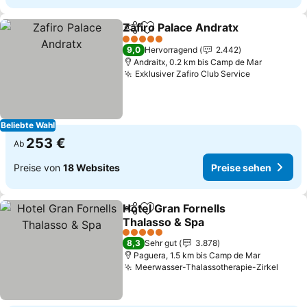
Zafiro Palace Andratx
Teilen
Zu Favoriten hinzufügen
5 Sterne
9,0
Hervorragend
2.442
Andraitx, 0.2 km bis Camp de Mar
Exklusiver Zafiro Club Service
Beliebte Wahl
253 €
Ab
Preise von
18 Websites
Preise sehen
Hotel Gran Fornells
Teilen
Zu Favoriten hinzufügen
Thalasso & Spa
5 Sterne
8,3
Sehr gut
3.878
Paguera, 1.5 km bis Camp de Mar
Meerwasser-Thalassotherapie-Zirkel