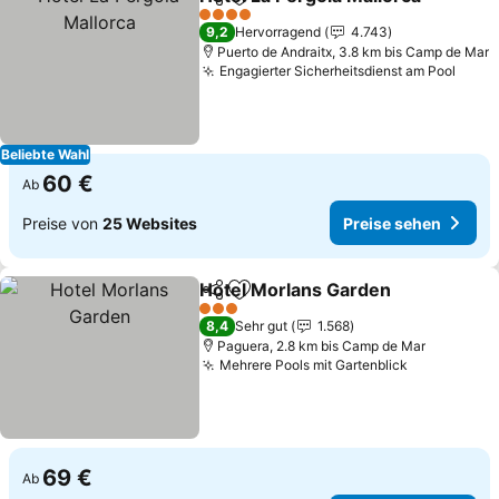
Teilen
Zu Favoriten hinzufügen
4 Sterne
9,2
Hervorragend
4.743
Puerto de Andraitx, 3.8 km bis Camp de Mar
Engagierter Sicherheitsdienst am Pool
Beliebte Wahl
60 €
Ab
Preise von
25 Websites
Preise sehen
Hotel Morlans Garden
Teilen
Zu Favoriten hinzufügen
3 Sterne
8,4
Sehr gut
1.568
Paguera, 2.8 km bis Camp de Mar
Mehrere Pools mit Gartenblick
69 €
Ab