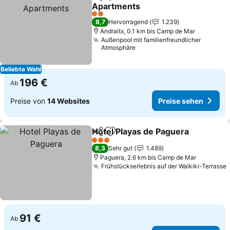
Teilen
Zu Favoriten hinzufügen
Apartments
2 Sterne
8,7
Hervorragend
1.239
Andraitx, 0.1 km bis Camp de Mar
Außenpool mit familienfreundlicher
Atmosphäre
Beliebte Wahl
196 €
Ab
Preise von
14 Websites
Preise sehen
Hotel Playas de Paguera
Teilen
Zu Favoriten hinzufügen
3 Sterne
8,3
Sehr gut
1.489
Paguera, 2.6 km bis Camp de Mar
Frühstückserlebnis auf der Waikiki-Terrasse
91 €
Ab