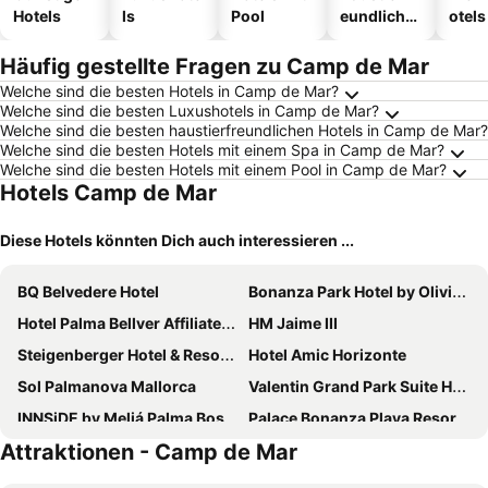
Hotels
ls
Pool
eundliche
otels
Hotels
Häufig gestellte Fragen zu Camp de Mar
Welche sind die besten Hotels in Camp de Mar?
Welche sind die besten Luxushotels in Camp de Mar?
Welche sind die besten haustierfreundlichen Hotels in Camp de Mar?
Welche sind die besten Hotels mit einem Spa in Camp de Mar?
Welche sind die besten Hotels mit einem Pool in Camp de Mar?
Hotels Camp de Mar
Diese Hotels könnten Dich auch interessieren ...
BQ Belvedere Hotel
Bonanza Park Hotel by Olivia Hotels Collection
Hotel Palma Bellver Affiliated by Meliá
HM Jaime III
Steigenberger Hotel & Resort Camp de Mar
Hotel Amic Horizonte
Sol Palmanova Mallorca
Valentin Grand Park Suite Hotel
INNSiDE by Meliá Palma Bosque
Palace Bonanza Playa Resort & SPA by Olivia Hotels Collection
Attraktionen - Camp de Mar
Hotel Joan Miró Museum
Meliá Palma Marina
BQ Augusta Hotel
Hotel Saratoga