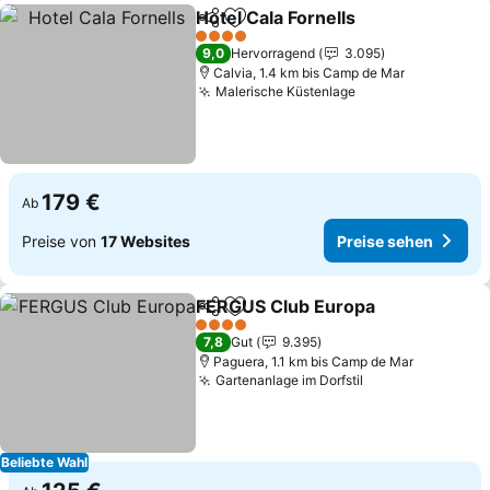
Hotel Cala Fornells
Teilen
Zu Favoriten hinzufügen
4 Sterne
9,0
Hervorragend
3.095
Calvia, 1.4 km bis Camp de Mar
Malerische Küstenlage
179 €
Ab
Preise von
17 Websites
Preise sehen
FERGUS Club Europa
Teilen
Zu Favoriten hinzufügen
4 Sterne
7,8
Gut
9.395
Paguera, 1.1 km bis Camp de Mar
Gartenanlage im Dorfstil
Beliebte Wahl