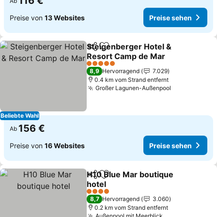
116 €
Ab
Preise von
13 Websites
Preise sehen
Steigenberger Hotel &
Teilen
Zu Favoriten hinzufügen
Resort Camp de Mar
5 Sterne
8,9
Hervorragend
7.029
0.4 km vom Strand entfernt
Großer Lagunen-Außenpool
Beliebte Wahl
156 €
Ab
Preise von
16 Websites
Preise sehen
H10 Blue Mar boutique
Teilen
Zu Favoriten hinzufügen
hotel
4 Sterne
8,7
Hervorragend
3.060
0.2 km vom Strand entfernt
Außenpool mit Meerblick