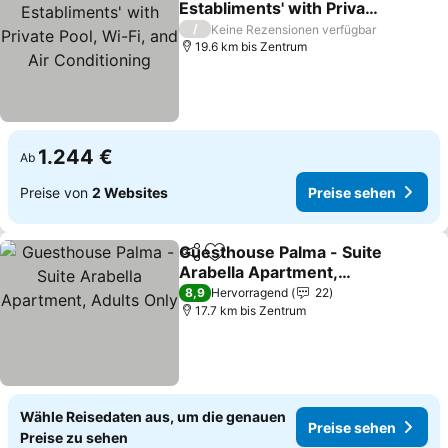
Establiments' with Private
Pool, Wi-Fi, and Air
/
Keine Rezensionen verfügbar
Conditioning
19.6 km bis Zentrum
1.244 €
Ab
Preise von
2 Websites
Preise sehen
Guesthouse Palma - Suite
Teilen
Zu Favoriten hinzufügen
Arabella Apartment,
Adults Only
8,9
Hervorragend
22
17.7 km bis Zentrum
Wähle Reisedaten aus, um die genauen
Preise sehen
Preise zu sehen