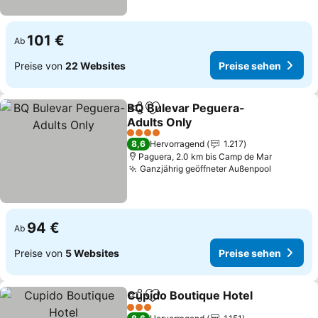
101 €
Ab
Preise von
22 Websites
Preise sehen
BQ Bulevar Peguera-
Teilen
Zu Favoriten hinzufügen
Adults Only
4 Sterne
8,6
Hervorragend
1.217
Paguera, 2.0 km bis Camp de Mar
Ganzjährig geöffneter Außenpool
94 €
Ab
Preise von
5 Websites
Preise sehen
Cupido Boutique Hotel
Teilen
Zu Favoriten hinzufügen
3 Sterne