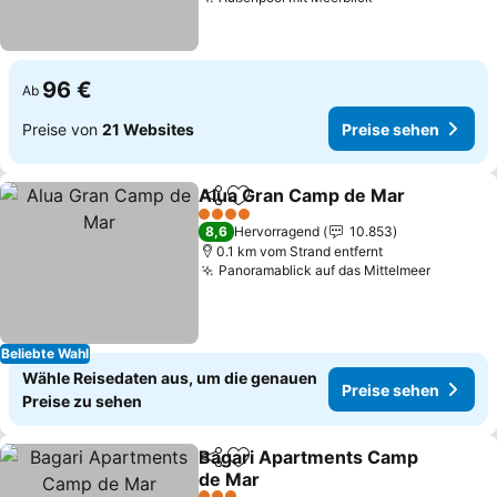
96 €
Ab
Preise von
21 Websites
Preise sehen
Alua Gran Camp de Mar
Teilen
Zu Favoriten hinzufügen
4 Sterne
8,6
Hervorragend
10.853
0.1 km vom Strand entfernt
Panoramablick auf das Mittelmeer
Beliebte Wahl
Wähle Reisedaten aus, um die genauen
Preise sehen
Preise zu sehen
Bagari Apartments Camp
Teilen
Zu Favoriten hinzufügen
de Mar