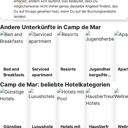
erhalten, ändern sich laufend. Das bedeutet, dass Du
möglicherweise nicht immer genau dasselbe Angebot findest, das
Du auf trivago gesehen hast, wenn Du auf der Buchungswebsite
landest.
Andere Unterkünfte in Camp de Mar
Bed and
Serviced
Resorts
Jugendher
Apar
Breakfasts
apartment
berge/Hos
tel
Camp de Mar: beliebte Hotelkategorien
Günstige
Luxushote
Hotels mit
Haustierfr
Well