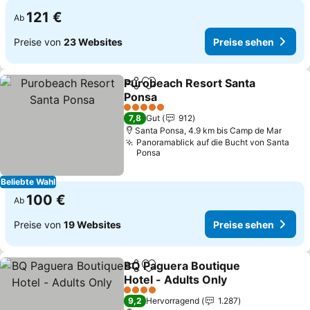
121 €
Ab
Preise von
23 Websites
Preise sehen
Purobeach Resort Santa
Teilen
Zu Favoriten hinzufügen
Ponsa
5 Sterne
7,8
Gut
912
Santa Ponsa, 4.9 km bis Camp de Mar
Panoramablick auf die Bucht von Santa
Ponsa
Beliebte Wahl
100 €
Ab
Preise von
19 Websites
Preise sehen
BQ Paguera Boutique
Teilen
Zu Favoriten hinzufügen
Hotel - Adults Only
4 Sterne
9,2
Hervorragend
1.287