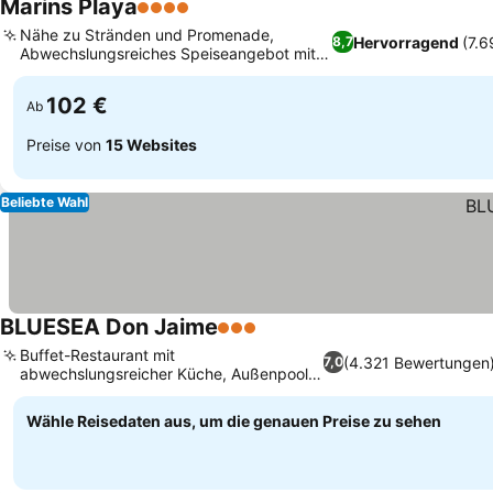
Marins Playa
4 Sterne
Nähe zu Stränden und Promenade,
Hervorragend
(7.
8,7
Abwechslungsreiches Speiseangebot mit
Option nur für Erwachsene
102 €
Ab
Preise von
15 Websites
Beliebte Wahl
BLUESEA Don Jaime
3 Sterne
Buffet-Restaurant mit
(4.321 Bewertungen
7,0
abwechslungsreicher Küche, Außenpool
mit Kinderbereich
Wähle Reisedaten aus, um die genauen Preise zu sehen