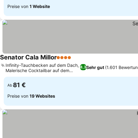
Preise von
1 Website
Senator Cala Millor
4 Sterne
Infinity-Tauchbecken auf dem Dach,
Sehr gut
(1.601 Bewertu
8,3
Malerische Cocktailbar auf dem
Dach
81 €
Ab
Preise von
19 Websites