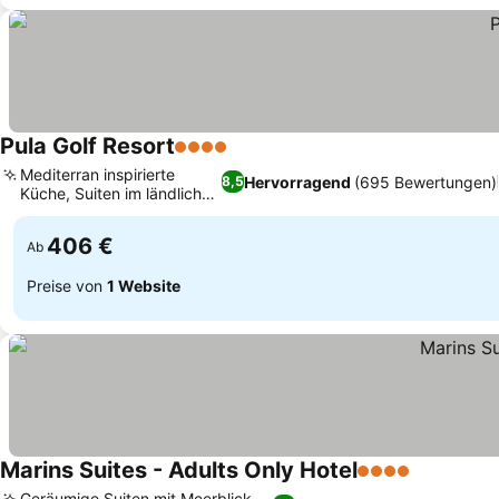
Pula Golf Resort
4 Sterne
Mediterran inspirierte
Hervorragend
(695 Bewertungen)
8,5
Küche, Suiten im ländlichen
Stil
406 €
Ab
Preise von
1 Website
Marins Suites - Adults Only Hotel
4 Sterne
Geräumige Suiten mit Meerblick,