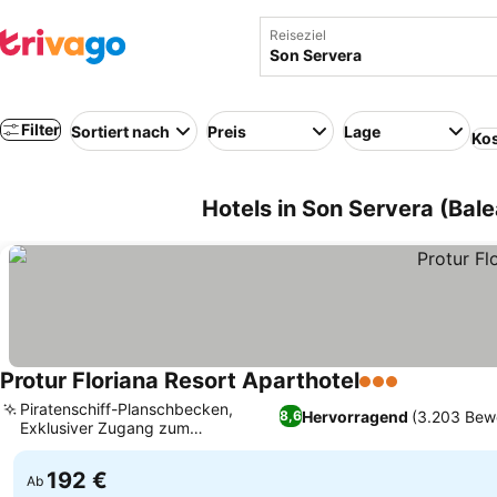
Reiseziel
Filter
Sortiert nach
Preis
Lage
Kos
Hotels in Son Servera (Bal
Protur Floriana Resort Aparthotel
3 Sterne
Piratenschiff-Planschbecken,
Hervorragend
(3.203 Bew
8,6
Exklusiver Zugang zum
italienischen Restaurant
192 €
Ab