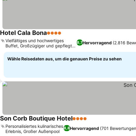
Hotel Cala Bona
4 Sterne
Vielfältiges und hochwertiges
Hervorragend
(2.816 Bew
8,7
Buffet, Großzügiger und gepflegter
Poolbereich
Wähle Reisedaten aus, um die genauen Preise zu sehen
Son Corb Boutique Hotel
4 Sterne
Personalisiertes kulinarisches
Hervorragend
(701 Bewertungen
8,8
Erlebnis, Großer Außenpool