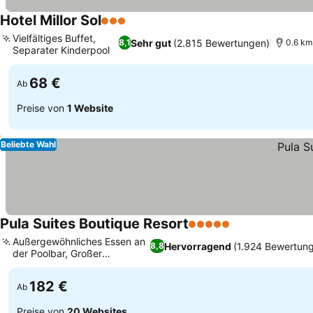
Hotel Millor Sol
3 Sterne
Vielfältiges Buffet,
Sehr gut
(2.815 Bewertungen)
8,1
0.6 km
Separater Kinderpool
68 €
Ab
Preise von
1 Website
Beliebte Wahl
Pula Suites Boutique Resort
5 Sterne
Außergewöhnliches Essen an
Hervorragend
(1.924 Bewertun
8,8
der Poolbar, Großer
Außenpool
182 €
Ab
Preise von
20 Websites