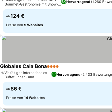
Hervorragend
(1.260 Bewe
9,0
Gourmet-Gastronomie mit Show-
Cooking
124 €
Ab
Preise von
9 Websites
Globales Cala Bona
4 Sterne
Vielfältiges internationales
Hervorragend
(2.433 Bewertung
8,5
Buffet, Innen- und
Außenpools
86 €
Ab
Preise von
14 Websites