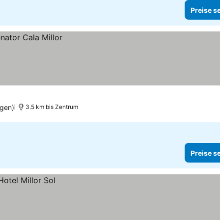
Preise s
ngen)
3.5 km bis Zentrum
Preise s