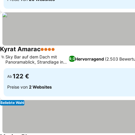
Kyrat Amarac
4 Sterne
Sky Bar auf dem Dach mit
Hervorragend
(2.503 Bewert
9,0
Panoramablick, Strandlage in
Cala Millor
122 €
Ab
Preise von
2 Websites
Beliebte Wahl