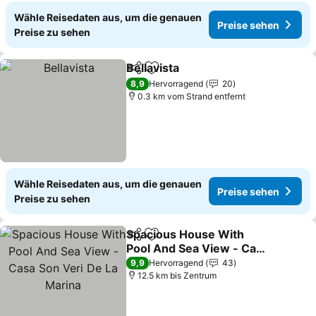
Wähle Reisedaten aus, um die genauen
Preise sehen
Preise zu sehen
Bellavista
Teilen
Zu Favoriten hinzufügen
8,9
Hervorragend
20
0.3 km vom Strand entfernt
Wähle Reisedaten aus, um die genauen
Preise sehen
Preise zu sehen
Spacious House With
Teilen
Zu Favoriten hinzufügen
Pool And Sea View - Casa
Son Veri De La Marina
9,9
Hervorragend
43
12.5 km bis Zentrum