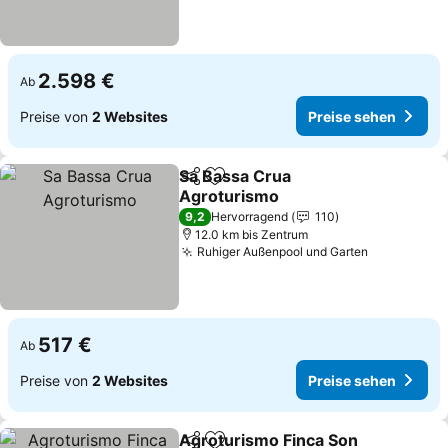
2.598 €
Ab
Preise von
2 Websites
Preise sehen
Sa Bassa Crua
Teilen
Zu Favoriten hinzufügen
Agroturismo
9,2
Hervorragend
110
12.0 km bis Zentrum
Ruhiger Außenpool und Garten
517 €
Ab
Preise von
2 Websites
Preise sehen
Agroturismo Finca Son