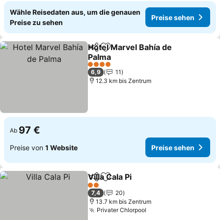
Wähle Reisedaten aus, um die genauen
Preise sehen
Preise zu sehen
Hotel Marvel Bahía de
Teilen
Zu Favoriten hinzufügen
Palma
4 Sterne
6,9
11
12.3 km bis Zentrum
97 €
Ab
Preise von
1 Website
Preise sehen
Villa Cala Pi
Teilen
Zu Favoriten hinzufügen
2 Sterne
7,4
20
13.7 km bis Zentrum
Privater Chlorpool