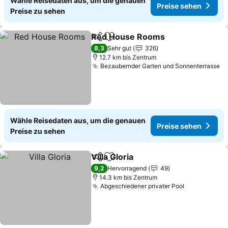
Wähle Reisedaten aus, um die genauen
Preise sehen
Preise zu sehen
Red House Rooms
Teilen
Zu Favoriten hinzufügen
8,3
Sehr gut
326
12.7 km bis Zentrum
Bezaubernder Garten und Sonnenterrasse
Wähle Reisedaten aus, um die genauen
Preise sehen
Preise zu sehen
Villa Gloria
Teilen
Zu Favoriten hinzufügen
9,2
Hervorragend
49
14.3 km bis Zentrum
Abgeschiedener privater Pool