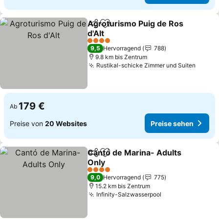
Agroturismo Puig de Ros
Teilen
Zu Favoriten hinzufügen
d'Alt
4 Sterne
9,5
Hervorragend
788
9.8 km bis Zentrum
Rustikal-schicke Zimmer und Suiten
179 €
Ab
Preise von
20 Websites
Preise sehen
Cantó de Marina- Adults
Teilen
Zu Favoriten hinzufügen
Only
4 Sterne
9,0
Hervorragend
775
15.2 km bis Zentrum
Infinity-Salzwasserpool