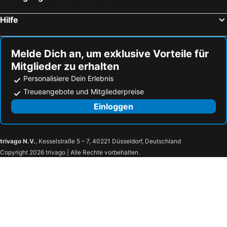
HSM Son Verí
MLL Caribbean Bay
BLUESEA Arenal Tower
Hostal Mar del Plata
Hilfe
Melde Dich an, um exklusive Vorteile für
Mitglieder zu erhalten
Personalisiere Dein Erlebnis
Treueangebote und Mitgliederpreise
Einloggen
trivago N.V.
, Kesselstraße 5 – 7, 40221 Düsseldorf, Deutschland
Copyright 2026 trivago | Alle Rechte vorbehalten.