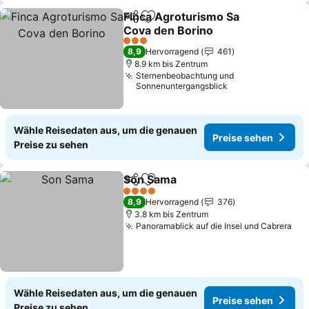
Finca Agroturismo Sa
Teilen
Zu Favoriten hinzufügen
Cova den Borino
3 Sterne
8,9
Hervorragend
461
8.9 km bis Zentrum
Sternenbeobachtung und
Sonnenuntergangsblick
Wähle Reisedaten aus, um die genauen
Preise sehen
Preise zu sehen
Son Sama
Teilen
Zu Favoriten hinzufügen
4 Sterne
8,9
Hervorragend
376
3.8 km bis Zentrum
Panoramablick auf die Insel und Cabrera
Wähle Reisedaten aus, um die genauen
Preise sehen
Preise zu sehen