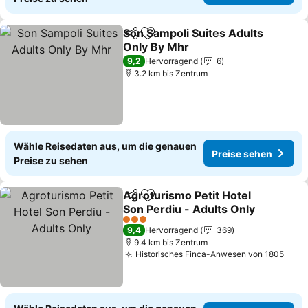
Son Sampoli Suites Adults
Teilen
Zu Favoriten hinzufügen
Only By Mhr
9,2
Hervorragend
6
3.2 km bis Zentrum
Wähle Reisedaten aus, um die genauen
Preise sehen
Preise zu sehen
Agroturismo Petit Hotel
Teilen
Zu Favoriten hinzufügen
Son Perdiu - Adults Only
3 Sterne
9,4
Hervorragend
369
9.4 km bis Zentrum
Historisches Finca-Anwesen von 1805