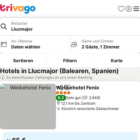
Favoriten
Einlog
Me
Reiseziel
Llucmajor
An-/Abreise
Gäste und Zimmer
Daten wählen
2 Gäste, 1 Zimmer
Sortieren
Filtern
Karte
Hotels in Llucmajor (Balearen, Spanien)
So beeinflussen Zahlungen an uns unser Ranking
Welikehotel Fenix
Teilen
Zu Favoriten hinzufügen
4 Sterne
8,2
Sehr gut
2.649
12.1 km bis Zentrum
Kürzlich renovierte Gästezimmer