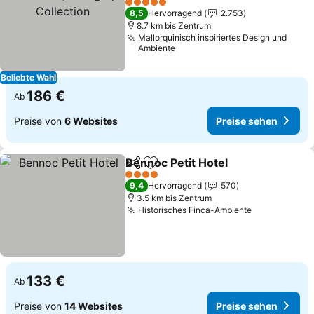
Collection
5 Sterne
8,5
Hervorragend
2.753
8.7 km bis Zentrum
Mallorquinisch inspiriertes Design und
Ambiente
Beliebte Wahl
186 €
Ab
Preise von
6 Websites
Preise sehen
Bennoc Petit Hotel
Teilen
Zu Favoriten hinzufügen
4 Sterne
9,4
Hervorragend
570
3.5 km bis Zentrum
Historisches Finca-Ambiente
133 €
Ab
Preise von
14 Websites
Preise sehen