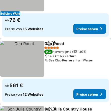
Beliebte Wahl
76 €
Ab
Preise von
15 Websites
Preise sehen
Cap Rocat
Teilen
Zu Favoriten hinzufügen
5 Sterne
9,3
Hervorragend
1.976
14.7 km bis Zentrum
Sea Club Restaurant am Wasser
561 €
Ab
Preise von
12 Websites
Preise sehen
Son Julia Country House