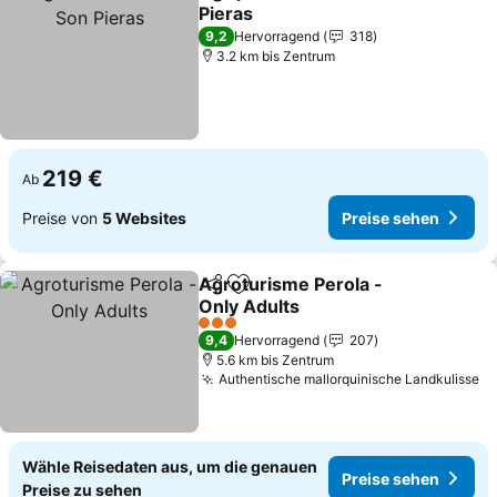
Teilen
Zu Favoriten hinzufügen
Pieras
9,2
Hervorragend
318
3.2 km bis Zentrum
219 €
Ab
Preise von
5 Websites
Preise sehen
Agroturisme Perola -
Teilen
Zu Favoriten hinzufügen
Only Adults
3 Sterne
9,4
Hervorragend
207
5.6 km bis Zentrum
Authentische mallorquinische Landkulisse
Wähle Reisedaten aus, um die genauen
Preise sehen
Preise zu sehen