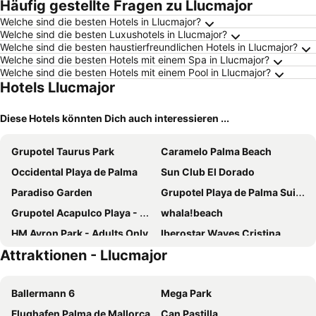
Häufig gestellte Fragen zu Llucmajor
Welche sind die besten Hotels in Llucmajor?
Welche sind die besten Luxushotels in Llucmajor?
Welche sind die besten haustierfreundlichen Hotels in Llucmajor?
Welche sind die besten Hotels mit einem Spa in Llucmajor?
Welche sind die besten Hotels mit einem Pool in Llucmajor?
Hotels Llucmajor
Diese Hotels könnten Dich auch interessieren ...
Grupotel Taurus Park
Caramelo Palma Beach
Occidental Playa de Palma
Sun Club El Dorado
Paradiso Garden
Grupotel Playa de Palma Suites & Spa
Grupotel Acapulco Playa - Adults Only
whala!beach
HM Ayron Park - Adults Only
Iberostar Waves Cristina
Attraktionen - Llucmajor
Pure Salt Garonda
Hotel Oleander
HM Gran Fiesta
Seramar Luna Park Adults Only
Ballermann 6
Mega Park
THB Niagara
Hotel Foners
Flughafen Palma de Mallorca
Can Pastilla
Grupotel Orient
HM Dunas Blancas