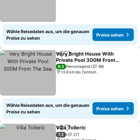
Wähle Reisedaten aus, um die genauen
Preise sehen
Preise zu sehen
Very Bright House With
Teilen
Zu Favoriten hinzufügen
Private Pool 300M From
The Sea.
9,5
Hervorragend
88
13.6 km bis Zentrum
Wähle Reisedaten aus, um die genauen
Preise sehen
Preise zu sehen
Villa Tolleric
Teilen
Zu Favoriten hinzufügen
7,2
27