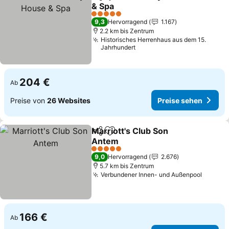
Teilen
Zu Favoriten hinzufügen
& Spa
5 Sterne
9,3
Hervorragend
1.167
2.2 km bis Zentrum
Historisches Herrenhaus aus dem 15.
Jahrhundert
204 €
Ab
Preise von
26 Websites
Preise sehen
Marriott's Club Son
Teilen
Zu Favoriten hinzufügen
Antem
5 Sterne
9,0
Hervorragend
2.676
5.7 km bis Zentrum
Verbundener Innen- und Außenpool
166 €
Ab