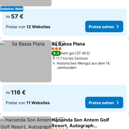
Beliebte Wahl
57 €
Ab
Preise von
12 Websites
Preise sehen
Sa Bassa Plana
Teilen
Zu Favoriten hinzufügen
3 Sterne
8,3
Sehr gut
603
11.7 km bis Zentrum
Historisches Weingut aus dem 18.
Jahrhundert
116 €
Ab
Preise von
11 Websites
Preise sehen
Hacienda Son Antem Golf
Teilen
Zu Favoriten hinzufügen
Resort, Autograph