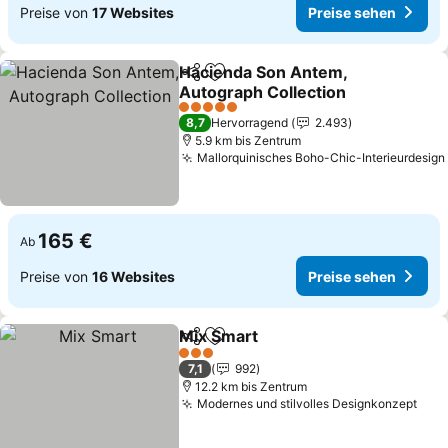
Preise von
17 Websites
Preise sehen
Hacienda Son Antem,
Teilen
Zu Favoriten hinzufügen
Autograph Collection
5 Sterne
8,7
Hervorragend
2.493
5.9 km bis Zentrum
Mallorquinisches Boho-Chic-Interieurdesign
165 €
Ab
Preise von
16 Websites
Preise sehen
Mix Smart
Teilen
Zu Favoriten hinzufügen
3 Sterne
7,1
992
12.2 km bis Zentrum
Modernes und stilvolles Designkonzept