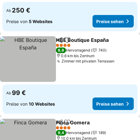
250 €
Ab
Preise von
5 Websites
Preise sehen
HBE Boutique España
Teilen
Zu Favoriten hinzufügen
4 Sterne
8,8
Hervorragend
740
0.6 km bis Zentrum
Zimmer mit privaten Terrassen
99 €
Ab
Preise von
10 Websites
Preise sehen
Finca Gomera
Teilen
Zu Favoriten hinzufügen
4 Sterne
9,4
Hervorragend
189
10.0 km bis Zentrum