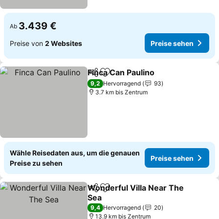
3.439 €
Ab
Preise von
2 Websites
Preise sehen
Finca Can Paulino
Teilen
Zu Favoriten hinzufügen
9,2
Hervorragend
93
3.7 km bis Zentrum
Wähle Reisedaten aus, um die genauen
Preise sehen
Preise zu sehen
Wonderful Villa Near The
Teilen
Zu Favoriten hinzufügen
Sea
9,4
Hervorragend
20
13.9 km bis Zentrum