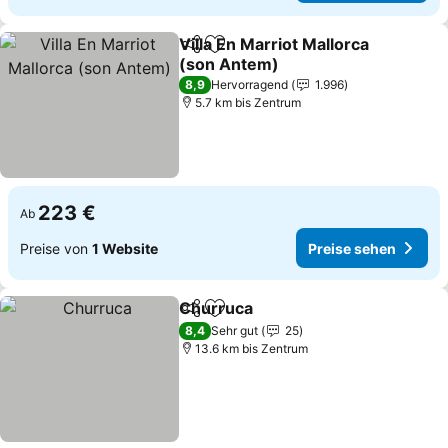
Villa En Marriot Mallorca
Teilen
Zu Favoriten hinzufügen
(son Antem)
8,9
Hervorragend
1.996
5.7 km bis Zentrum
223 €
Ab
Preise von
1 Website
Preise sehen
Churruca
Teilen
Zu Favoriten hinzufügen
8,4
Sehr gut
25
13.6 km bis Zentrum