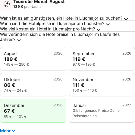
Teuerster Monat: August
189 €
pro Nacht
Häufig gestellte Fragen zu Llucmajor
Wann ist es am günstigsten, ein Hotel in Llucmajor zu buchen?
Wann sind die Hotelpreise in Llucmajor am höchsten?
Wie viel kostet ein Hotel in Llucmajor pro Nacht?
Wie verändern sich die Hotelpreise in Llucmajor im Laufe des
Jahres?
August
2026
September
2026
189 €
119 €
145 €
—
250 €
97 €
—
195 €
Oktober
2026
November
2026
86 €
111 €
74 €
—
242 €
100 €
—
116 €
Dezember
2026
Januar
2027
67 €
Gib für genaue Preise Deine
Reisedaten an
60 €
—
125 €
Mehr