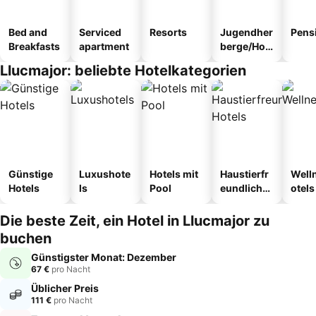
Bed and
Serviced
Resorts
Jugendher
Pens
Breakfasts
apartment
berge/Hos
tel
Llucmajor: beliebte Hotelkategorien
Günstige
Luxushote
Hotels mit
Haustierfr
Well
Hotels
ls
Pool
eundliche
otels
Hotels
Die beste Zeit, ein Hotel in Llucmajor zu
buchen
Günstigster Monat: Dezember
67 €
pro Nacht
Üblicher Preis
111 €
pro Nacht