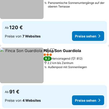
Panoramische Sonnenuntergänge auf der
oberen Terrasse
120 €
Ab
Preise von
7 Websites
Preise sehen
Finca Son Guardiola
Teilen
Zu Favoriten hinzufügen
3 Sterne
9,2
Hervorragend
812
2.2 km bis Zentrum
Außenpool mit Sonnenliegen
91 €
Ab
Preise von
4 Websites
Preise sehen