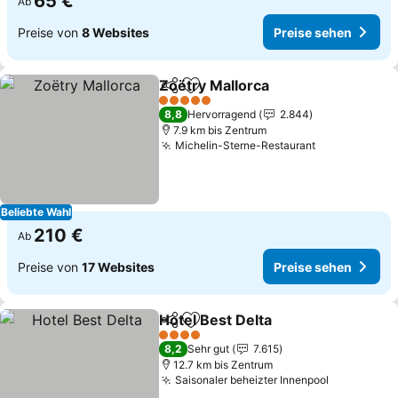
65 €
Ab
Preise von
8 Websites
Preise sehen
Zoëtry Mallorca
Teilen
Zu Favoriten hinzufügen
5 Sterne
8,8
Hervorragend
2.844
7.9 km bis Zentrum
Michelin-Sterne-Restaurant
Beliebte Wahl
210 €
Ab
Preise von
17 Websites
Preise sehen
Hotel Best Delta
Teilen
Zu Favoriten hinzufügen
4 Sterne
8,2
Sehr gut
7.615
12.7 km bis Zentrum
Saisonaler beheizter Innenpool