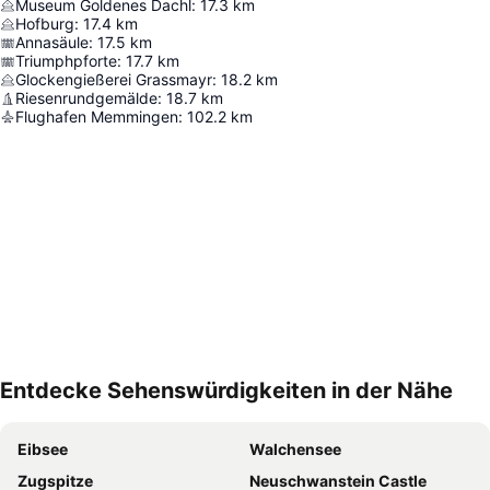
Museum Goldenes Dachl
:
17.3
km
Hofburg
:
17.4
km
Annasäule
:
17.5
km
Triumphpforte
:
17.7
km
Glockengießerei Grassmayr
:
18.2
km
Riesenrundgemälde
:
18.7
km
Flughafen Memmingen
:
102.2
km
Entdecke Sehenswürdigkeiten in der Nähe
Karte vergrößern
Eibsee
Walchensee
Zugspitze
Neuschwanstein Castle