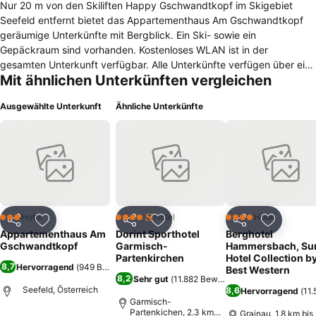
Nur 20 m von den Skiliften Happy Gschwandtkopf im Skigebiet
Seefeld entfernt bietet das Appartementhaus Am Gschwandtkopf
geräumige Unterkünfte mit Bergblick. Ein Ski- sowie ein
Gepäckraum sind vorhanden. Kostenloses WLAN ist in der
gesamten Unterkunft verfügbar. Alle Unterkünfte verfügen über eine
Mit ähnlichen Unterkünften vergleichen
komplett ausgestattete Küchenzeile und einen Wohnbereich mit
Kabel-TV. . Das Frühstück kann im 20 m entfernten Restaurant
Ausgewählte Unterkunft
Ähnliche Unterkünfte
Sportalm gebucht werden. Ein Brötchenservice ist gegen Aufpreis
verfügbar. Ein Lebensmittelgeschäft erreichen Sie vom
Appartementhaus Am Gschwandtkopf nach 260 m. Das Zentrum
von Seefeld liegt 700 m entfernt. Die Skibushaltestelle ist 20 m
entfernt und der örtliche Bus hält 100 m von der Unterkunft entfernt.
Sie profitieren von der Gästekarte Olympiaregion Seefeld, die die
kostenfreie Nutzung des Skibusses und des örtlichen Busses
beinhaltet.
Hotel
Hotel
Hotel
3 Sterne
4 Sterne
4 Sterne
Teilen
Zu Favoriten hinzufügen
Teilen
Zu Favoriten hinzufügen
Teilen
Zu Favor
Appartementhaus Am
Dorint Sporthotel
Berghotel
Gschwandtkopf
Garmisch-
Hammersbach, Su
Partenkirchen
Hotel Collection b
8,7
Hervorragend
(
949 Bewertungen
)
Best Western
8,2
Sehr gut
(
11.882 Bewertungen
)
Seefeld, Österreich
8,6
Hervorragend
(
11
Garmisch-
Partenkichen, 2.3 km
Grainau, 1.8 km bis