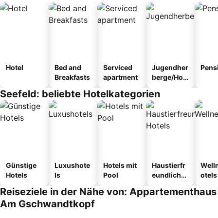
Hotel
Bed and
Serviced
Jugendher
Pens
Breakfasts
apartment
berge/Hos
tel
Seefeld: beliebte Hotelkategorien
Günstige
Luxushote
Hotels mit
Haustierfr
Well
Hotels
ls
Pool
eundliche
otels
Hotels
Reiseziele in der Nähe von: Appartementhaus
Am Gschwandtkopf