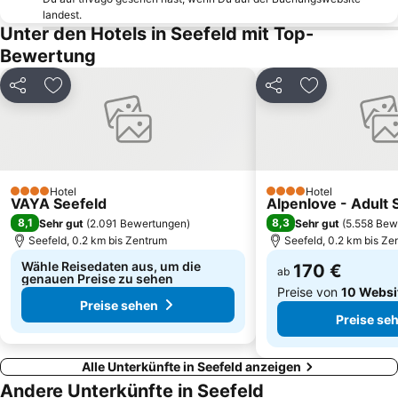
Staffelsee-Freibad
Area 47
landest.
Unter den Hotels in Seefeld mit Top-
Swarovski Kristallwelten
Altes Landhaus
Bewertung
Zwieselstein
Herzogstand
Classic Skigebiet Hausberg
Marienkapelle Hammersbach
Teilen
Zu Favoriten hinzufügen
Teilen
Zu Favoriten
Congress Innsbruck
Almdorf Engalm - Großer Ahornboden
Sankt Ulrich Walchensee
Olympiaworld
Garmisch-Partenkirchen Casino
Brauneck- und Wallbergbahnen
Berghof
Flughafen Innsbruck
Hotel
Hotel
4 Sterne
4 Sterne
VAYA Seefeld
Alpenlove - Adult 
8,1
8,3
Sehr gut
(
2.091 Bewertungen
)
Sehr gut
(
5.558 Bew
Seefeld, 0.2 km bis Zentrum
Seefeld, 0.2 km bis Ze
Wähle Reisedaten aus, um die
170 €
ab
genauen Preise zu sehen
Preise von
10 Websi
Preise sehen
Preise se
Alle Unterkünfte in Seefeld anzeigen
Andere Unterkünfte in Seefeld