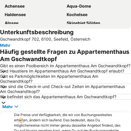
Achensee
Aqua-Dome
Haldensee
Kochelsee
Alpsee
Skigebiet Sölden
Unterkunftsbeschreibung
Stubaier Gletscher
Bahnhof Garmisch-Partenkirchen
Gschwandtkopf 702, 6100, Seefeld, Österreich
Plansee
Innsbruck Hauptbahnhof
Mehr
Altstadt Füssen
Partnachklamm
Häufig gestellte Fragen zu Appartementhaus
Hohenschwangau
Hochzeiger
Am Gschwandtkopf
Gletscher Hintertux
Rübezahl
Gibt es einen Poolbereich im Appartementhaus Am Gschwandtkopf?
Sind Haustiere im Appartementhaus Am Gschwandtkopf erlaubt?
Skigebiet Kühtai
Linderhof
Gibt es Parkmöglichkeiten im Appartementhaus Am
Gschwandtkopf?
Seiten
Kloster Ettal
Wie sind die Check-in und Check-out Zeiten im Appartementhaus
Hochgurgl
Bahnhof Füssen
Am Gschwandtkopf?
Wo befindet sich das Appartementhaus Am Gschwandtkopf?
Axamer Lizum
Langlauf
Mehr
Walchenseekraftwerk
Ehrwald-Lermoos
Die Preise und Verfügbarkeit, die wir von Buchungswebsites
Eibsee
Fendels
erhalten, ändern sich laufend. Das bedeutet, dass Du
Klosterbräu
Leutaschtal
möglicherweise nicht immer genau dasselbe Angebot findest, das
Du auf trivago gesehen hast, wenn Du auf der Buchungswebsite