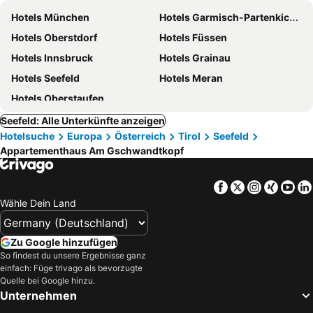
Hotels München
Hotels Garmisch-Partenkichen
Hotels Oberstdorf
Hotels Füssen
Hotels Innsbruck
Hotels Grainau
Hotels Seefeld
Hotels Meran
Hotels Oberstaufen
Seefeld: Alle Unterkünfte anzeigen
Hotelsuche
Europa
Österreich
Tirol
Seefeld
Appartementhaus Am Gschwandtkopf
Facebook
Twitter
Instagra
Xing
Yo
Wähle Dein Land
Zu Google hinzufügen
So findest du unsere Ergebnisse ganz
einfach: Füge trivago als bevorzugte
Quelle bei Google hinzu.
Unternehmen