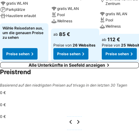
bis Zentrum
gratis WLAN
Zentrum
gratis WLAN
Parkplätze
gratis WLAN
Pool
Haustiere erlaubt
Pool
Wellness
Wellness
Wähle Reisedaten aus,
um die genauen Preise
85 €
ab
zu sehen
112 €
ab
Preise von
26 Websites
Preise von
25 Websi
Preise sehen
Preise sehen
Preise sehen
Alle Unterkünfte in Seefeld anzeigen
Preistrend
Basierend auf den niedrigsten Preisen auf trivago in den letzten 30 Tagen
0 €
0 €
0 €