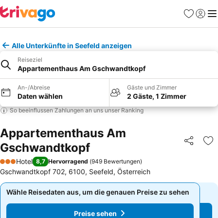
Favoriten
Einlog
Me
Alle Unterkünfte in Seefeld anzeigen
Reiseziel
Appartementhaus Am Gschwandtkopf
An-/Abreise
Gäste und Zimmer
Daten wählen
2 Gäste, 1 Zimmer
So beeinflussen Zahlungen an uns unser Ranking
Appartementhaus Am
Gschwandtkopf
Teilen
Zu
Hotel
8,7
Hervorragend
(
949 Bewertungen
)
3 Sterne
Gschwandtkopf 702, 6100, Seefeld, Österreich
Wähle Reisedaten aus, um die genauen Preise zu sehen
Wähle Reisedaten aus, um die genauen Preise zu sehen
Preise sehen
Preise sehen