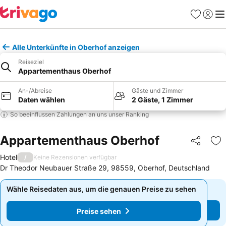
Favoriten
Einlog
Me
Alle Unterkünfte in Oberhof anzeigen
Reiseziel
Appartementhaus Oberhof
An-/Abreise
Gäste und Zimmer
Daten wählen
2 Gäste, 1 Zimmer
So beeinflussen Zahlungen an uns unser Ranking
Appartementhaus Oberhof
Teilen
Zu
Hotel
/
Keine Rezensionen verfügbar
Dr Theodor Neubauer Straße 29, 98559, Oberhof, Deutschland
Wähle Reisedaten aus, um die genauen Preise zu sehen
Wähle Reisedaten aus, um die genauen Preise zu sehen
Preise sehen
Preise sehen