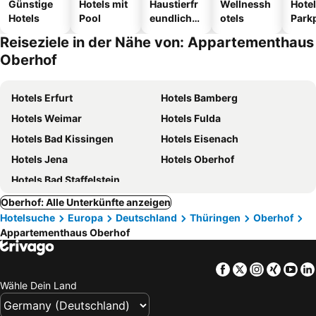
Günstige
Hotels mit
Haustierfr
Wellnessh
Hotel
Hotels
Pool
eundliche
otels
Park
Hotels
Reiseziele in der Nähe von: Appartementhaus
Oberhof
Hotels Erfurt
Hotels Bamberg
Hotels Weimar
Hotels Fulda
Hotels Bad Kissingen
Hotels Eisenach
Hotels Jena
Hotels Oberhof
Hotels Bad Staffelstein
Oberhof: Alle Unterkünfte anzeigen
Hotelsuche
Europa
Deutschland
Thüringen
Oberhof
Appartementhaus Oberhof
Facebook
Twitter
Instagra
Xing
Yo
Wähle Dein Land