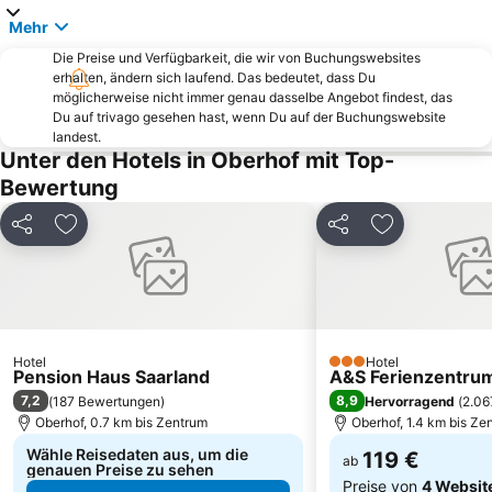
Jagdhaus Gabelbach
Linderbach
Mehr
Legefeld - Holzdorf
Augustinerkloster Erfurt
Die Preise und Verfügbarkeit, die wir von Buchungswebsites
erhalten, ändern sich laufend. Das bedeutet, dass Du
Bindersleben
Steigerwaldstadion
möglicherweise nicht immer genau dasselbe Angebot findest, das
Vieselbach
Schneekopf
Du auf trivago gesehen hast, wenn Du auf der Buchungswebsite
landest.
Gelmeroda
Daberstedt
Unter den Hotels in Oberhof mit Top-
Großer Inselsberg
Molsdorf
Bewertung
Alach
Rieth
Teilen
Zu Favoriten hinzufügen
Teilen
Zu Favoriten
Niedernissa
Bischleben-Stedten
Marktplatz zu Eisenach
Mittelhausen
Zitadelle Petersberg
DomStufen-Festspiele
Jüchsen
Schmira
Hotel
Hotel
Fischmarkt
Heidecksburg
3 Sterne
Pension Haus Saarland
A&S Ferienzentru
7,2
8,9
(
187 Bewertungen
)
Hervorragend
(
2.06
Oberhof, 0.7 km bis Zentrum
Oberhof, 1.4 km bis Ze
Wähle Reisedaten aus, um die
119 €
ab
genauen Preise zu sehen
Preise von
4 Websit