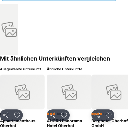
Mit ähnlichen Unterkünften vergleichen
Ausgewählte Unterkunft
Ähnliche Unterkünfte
Hotel
Hotel
Hotel
3 Sterne
4 Sterne
Teilen
Zu Favoriten hinzufügen
Teilen
Zu Favoriten hinzufügen
Teilen
Zu Favor
Appartementhaus
AHORN Panorama
Berghotel Oberhof
Oberhof
Hotel Oberhof
GmbH