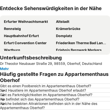
Entdecke Sehenswürdigkeiten in der Nähe
Karte vergrößern
Erfurter Weihnachtsmarkt
Altstadt
Rennsteig
Krämerbrücke
Hauptbahnhof Erfurt
Domplatz
Erfurt Convention Center
Friederiken Therme Bad Langensalza
Wartburg
Erlebnis Bergwerk Merkers
Unterkunftsbeschreibung
Feengrotten
Marktplatz
Dr Theodor Neubauer Straße 29, 98559, Oberhof, Deutschland
Flughafen Erfurt-Weimar
Kaisersaal Erfurt
Mehr
EGA Erfurt
CCS - Congress Centrum Suhl
Häufig gestellte Fragen zu Appartementhaus
Stotternheim
egapark Lichterfest
Oberhof
Erfurt Zoo & Aquarium
Tierpark Gotha
Gibt es einen Poolbereich im Appartementhaus Oberhof?
Sind Haustiere im Appartementhaus Oberhof erlaubt?
Nationalpark Hainich
Gispersleben
Gibt es Parkmöglichkeiten im Appartementhaus Oberhof?
Wo befindet sich das Appartementhaus Oberhof?
Anger
Zum Anker
Welche beliebten Attraktionen befinden sich in der Nähe des
Erfurter Hof
SAALEMAXX
Appartementhaus Oberhof?