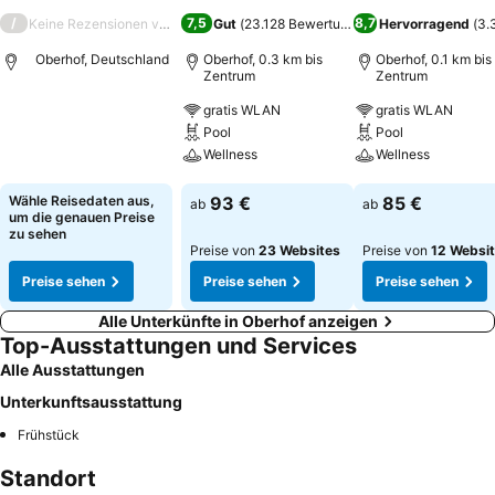
/
7,5
8,7
Keine Rezensionen verfügbar
Gut
(
23.128 Bewertungen
)
Hervorragend
(
3.
Oberhof, Deutschland
Oberhof, 0.3 km bis
Oberhof, 0.1 km bis
Zentrum
Zentrum
gratis WLAN
gratis WLAN
Preise sehen
Pool
Pool
Wellness
Wellness
Preise sehen
Preise sehen
Wähle Reisedaten aus,
93 €
85 €
ab
ab
um die genauen Preise
zu sehen
Preise von
23 Websites
Preise von
12 Websi
Preise sehen
Preise sehen
Preise sehen
Alle Unterkünfte in Oberhof anzeigen
Top-Ausstattungen und Services
Alle Ausstattungen
Unterkunftsausstattung
Frühstück
Standort