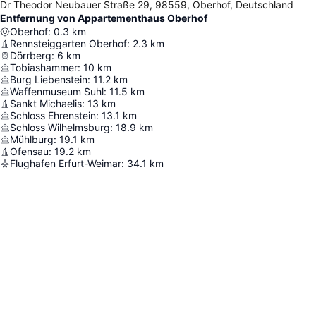
Dr Theodor Neubauer Straße 29, 98559, Oberhof, Deutschland
Entfernung von Appartementhaus Oberhof
Oberhof
:
0.3
km
Rennsteiggarten Oberhof
:
2.3
km
Dörrberg
:
6
km
Tobiashammer
:
10
km
Burg Liebenstein
:
11.2
km
Waffenmuseum Suhl
:
11.5
km
Sankt Michaelis
:
13
km
Schloss Ehrenstein
:
13.1
km
Schloss Wilhelmsburg
:
18.9
km
Mühlburg
:
19.1
km
Ofensau
:
19.2
km
Flughafen Erfurt-Weimar
:
34.1
km