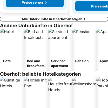
Preise sehen
Preise se
Alle Unterkünfte in Oberhof anzeigen
Andere Unterkünfte in Oberhof
Hotel
Bed and
Serviced
Pension
Apar
Breakfasts
apartment
Oberhof: beliebte Hotelkategorien