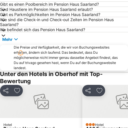
Tierpark Gotha
Nationalpark Hainich
Gibt es einen Poolbereich im Pension Haus Saarland?
Sind Haustiere im Pension Haus Saarland erlaubt?
Gispersleben
Anger
Gibt es Parkmöglichkeiten im Pension Haus Saarland?
Wie sind die Check-in und Check-out Zeiten im Pension Haus
Zum Anker
Erfurter Hof
Saarland?
SAALEMAXX
Jagdhaus Gabelbach
Wo befindet sich das Pension Haus Saarland?
Linderbach
Legefeld - Holzdorf
Mehr
Augustinerkloster Erfurt
Bindersleben
Die Preise und Verfügbarkeit, die wir von Buchungswebsites
erhalten, ändern sich laufend. Das bedeutet, dass Du
Steigerwaldstadion
Vieselbach
möglicherweise nicht immer genau dasselbe Angebot findest, das
Schneekopf
Gelmeroda
Du auf trivago gesehen hast, wenn Du auf der Buchungswebsite
landest.
Daberstedt
Großer Inselsberg
Unter den Hotels in Oberhof mit Top-
Molsdorf
Alach
Bewertung
Rieth
Niedernissa
Teilen
Zu Favoriten hinzufügen
Teilen
Zu Favoriten
Bischleben-Stedten
Marktplatz zu Eisenach
Mittelhausen
Zitadelle Petersberg
DomStufen-Festspiele
Jüchsen
Schmira
Fischmarkt
Hotel
Hotel
3 Sterne