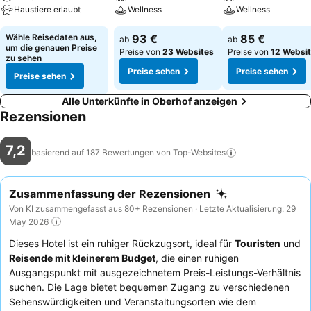
Haustiere erlaubt
Wellness
Wellness
Wähle Reisedaten aus,
93 €
85 €
ab
ab
um die genauen Preise
Preise von
23 Websites
Preise von
12 Websi
zu sehen
Preise sehen
Preise sehen
Preise sehen
Alle Unterkünfte in Oberhof anzeigen
Rezensionen
7,2
basierend auf 187 Bewertungen von
Top-Websites
Zusammenfassung der Rezensionen
Von KI zusammengefasst aus 80+ Rezensionen · Letzte Aktualisierung: 29
May 2026
Dieses Hotel ist ein ruhiger Rückzugsort, ideal für
Touristen
und
Reisende mit kleinerem Budget
, die einen ruhigen
Ausgangspunkt mit ausgezeichnetem Preis-Leistungs-Verhältnis
suchen. Die Lage bietet bequemen Zugang zu verschiedenen
Sehenswürdigkeiten und Veranstaltungsorten wie dem