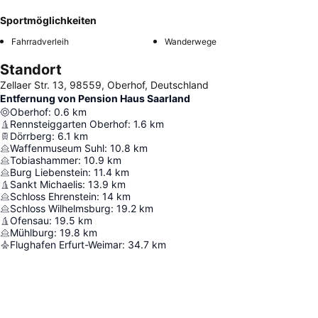
Sportmöglichkeiten
Fahrradverleih
Wanderwege
Standort
Zellaer Str. 13, 98559, Oberhof, Deutschland
Entfernung von Pension Haus Saarland
Oberhof
:
0.6
km
Rennsteiggarten Oberhof
:
1.6
km
Dörrberg
:
6.1
km
Waffenmuseum Suhl
:
10.8
km
Tobiashammer
:
10.9
km
Burg Liebenstein
:
11.4
km
Sankt Michaelis
:
13.9
km
Schloss Ehrenstein
:
14
km
Schloss Wilhelmsburg
:
19.2
km
Ofensau
:
19.5
km
Mühlburg
:
19.8
km
Flughafen Erfurt-Weimar
:
34.7
km