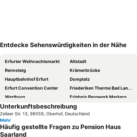
Entdecke Sehenswürdigkeiten in der Nähe
Karte vergrößern
Erfurter Weihnachtsmarkt
Altstadt
Rennsteig
Krämerbrücke
Hauptbahnhof Erfurt
Domplatz
Erfurt Convention Center
Friederiken Therme Bad Langensalza
Wartburg
Erlebnis Bergwerk Merkers
Unterkunftsbeschreibung
Feengrotten
Flughafen Erfurt-Weimar
Zellaer Str. 13, 98559, Oberhof, Deutschland
Kaisersaal Erfurt
EGA Erfurt
Mehr
CCS - Congress Centrum Suhl
Stotternheim
Häufig gestellte Fragen zu Pension Haus
egapark Lichterfest
Erfurt Zoo & Aquarium
Saarland