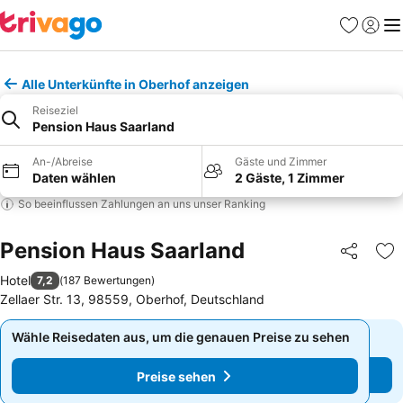
Favoriten
Einlog
Me
Alle Unterkünfte in Oberhof anzeigen
Reiseziel
Pension Haus Saarland
An-/Abreise
Gäste und Zimmer
Daten wählen
2 Gäste, 1 Zimmer
So beeinflussen Zahlungen an uns unser Ranking
Pension Haus Saarland
Teilen
Zu
Hotel
7,2
(
187 Bewertungen
)
Zellaer Str. 13, 98559, Oberhof, Deutschland
Wähle Reisedaten aus, um die genauen Preise zu sehen
Wähle Reisedaten aus, um die genauen Preise zu sehen
Preise sehen
Preise sehen