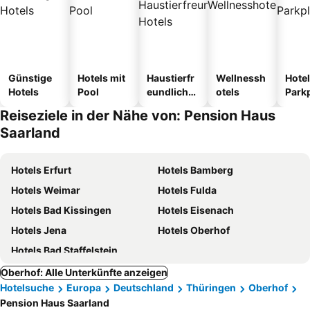
Günstige
Hotels mit
Haustierfr
Wellnessh
Hotel
Hotels
Pool
eundliche
otels
Park
Hotels
Reiseziele in der Nähe von: Pension Haus
Saarland
Hotels Erfurt
Hotels Bamberg
Hotels Weimar
Hotels Fulda
Hotels Bad Kissingen
Hotels Eisenach
Hotels Jena
Hotels Oberhof
Hotels Bad Staffelstein
Oberhof: Alle Unterkünfte anzeigen
Hotelsuche
Europa
Deutschland
Thüringen
Oberhof
Pension Haus Saarland