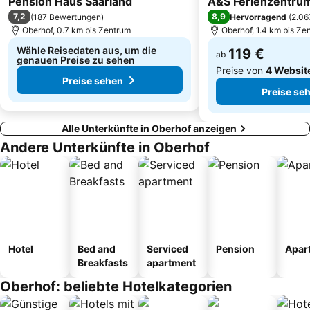
Pension Haus Saarland
Heidecksburg
Eissportzentrum
A&S Ferienzentru
7,2
8,9
(
187 Bewertungen
)
Hervorragend
(
2.06
Oberhof, 0.7 km bis Zentrum
Oberhof, 1.4 km bis Ze
Wähle Reisedaten aus, um die
119 €
ab
genauen Preise zu sehen
Preise von
4 Websit
Preise sehen
Preise se
Alle Unterkünfte in Oberhof anzeigen
Andere Unterkünfte in Oberhof
Hotel
Bed and
Serviced
Pension
Apar
Breakfasts
apartment
Oberhof: beliebte Hotelkategorien