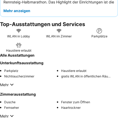
Rennsteig-Halbmarathon. Das Highlight der Einrichtungen ist die
einladende
Sauna
, perfekt zum Entspannen nach einem
Mehr anzeigen
Erkundungstag. Gäste loben durchweg das
freundliche und
einladende Personal
und das hervorragende, vielfältige
Top-Ausstattungen und Services
Frühstücksbuffet
. Für ein ruhigeres Erlebnis sollten Gäste ein
Zimmer mit Gartenblick anfragen.
WLAN in Lobby
WLAN im Zimmer
Parkplätze
Haustiere erlaubt
Alle Ausstattungen
Unterkunftsausstattung
Parkplatz
Haustiere erlaubt
Nichtraucherzimmer
gratis WLAN in öffentlichen Räumen
Mehr
Zimmerausstattung
Dusche
Fenster zum Öffnen
Fernseher
Haartrockner
Mehr