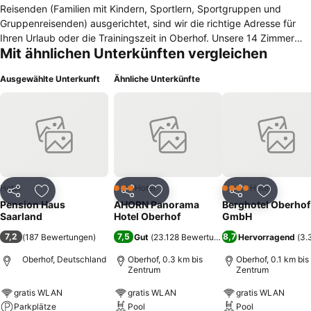
Reisenden (Familien mit Kindern, Sportlern, Sportgruppen und
Gruppenreisenden) ausgerichtet, sind wir die richtige Adresse für
Ihren Urlaub oder die Trainingszeit in Oberhof. Unsere 14 Zimmer
Mit ähnlichen Unterkünften vergleichen
sind groß und geräumig, mit viel Stauraum in den Schränken und
einem funktionalen Mobiliar ausgestattet. WLAN ist
Ausgewählte Unterkunft
Ähnliche Unterkünfte
selbstverständlich in allen Zimmern inklusive. Für Ihren Aktivurlaub
erwartet Sie nach der Tour durch die Oberhofer Wälder eine
Kräutersauna mit verschiedenen Programmen, ein großer
Ruhebereich sowie ein „Bastelraum“ für Arbeiten an Sportgeräten. In
wenigen Minuten erreichen Sie das Zentrum von Oberhof, den
Rennsteig und die Alte Golfwiese, den Rodelhang.
Hotel
Hotel
Hotel
3 Sterne
4 Sterne
Teilen
Zu Favoriten hinzufügen
Teilen
Zu Favoriten hinzufügen
Teilen
Zu Favor
Pension Haus
AHORN Panorama
Berghotel Oberhof
Saarland
Hotel Oberhof
GmbH
7,2
7,5
8,7
(
187 Bewertungen
)
Gut
(
23.128 Bewertungen
)
Hervorragend
(
3.
Oberhof, Deutschland
Oberhof, 0.3 km bis
Oberhof, 0.1 km bis
Zentrum
Zentrum
gratis WLAN
gratis WLAN
gratis WLAN
Parkplätze
Pool
Pool