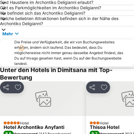
Sind Haustiere im Archontiko Deligianni erlaubt?
Gibt es Parkmöglichkeiten im Archontiko Deligianni?
Wo befindet sich das Archontiko Deligianni?
Welche beliebten Attraktionen befinden sich in der Nähe des
Archontiko Deligianni?
Mehr
Die Preise und Verfügbarkeit, die wir von Buchungswebsites
erhalten, ändern sich laufend. Das bedeutet, dass Du
möglicherweise nicht immer genau dasselbe Angebot findest, das
Du auf trivago gesehen hast, wenn Du auf der Buchungswebsite
landest.
Unter den Hotels in Dimitsana mit Top-
Bewertung
Teilen
Zu Favoriten hinzufügen
Teilen
Zu Favoriten
Hotel
Hotel
5 Sterne
3 Sterne
Hotel Archontiko Anyfanti
Thisoa Hotel
9,6
9,2
Hervorragend
(
442 Bewertungen
)
Hervorragend
(
613 