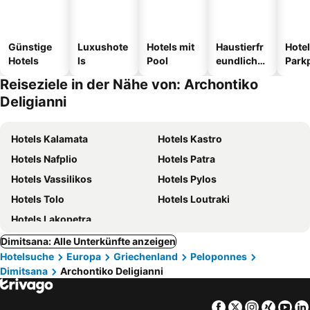
Günstige
Luxushote
Hotels mit
Haustierfr
Hotel
Hotels
ls
Pool
eundliche
Park
Hotels
Reiseziele in der Nähe von: Archontiko
Deligianni
Hotels Kalamata
Hotels Kastro
Hotels Nafplio
Hotels Patra
Hotels Vassilikos
Hotels Pylos
Hotels Tolo
Hotels Loutraki
Hotels Lakopetra
Dimitsana: Alle Unterkünfte anzeigen
Hotelsuche
Europa
Griechenland
Peloponnes
Dimitsana
Archontiko Deligianni
Facebook
Twitter
Instagra
Xing
Yo