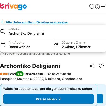
Favoriten
Einlog
Me
Alle Unterkünfte in Dimitsana anzeigen
Reiseziel
Archontiko Deligianni
An-/Abreise
Gäste und Zimmer
Daten wählen
2 Gäste, 1 Zimmer
So beeinflussen Zahlungen an uns unser Ranking
Archontiko Deligianni
Teilen
Zu
Hotel
9,6
Hervorragend
(
1.286 Bewertungen
)
3 Sterne
Panagiotis Koustenis, 22007, Dimitsana, Griechenland
Wähle Reisedaten aus, um die genauen Preise zu sehen
Wähle Reisedaten aus, um die genauen Preise zu sehen
Preise sehen
Preise sehen