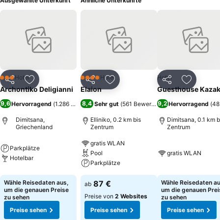
Ausgewählte Unterkunft
Ähnliche Unterkünfte
Hotel
Hotel
Hotel
3 Sterne
4 Sterne
Teilen
Zu Favoriten hinzufügen
Teilen
Zu Favoriten hinzufügen
Teilen
Zu Favor
Archontiko Deligianni
Elaion
Guesthouse Kaza
9,6
8,4
9,2
Hervorragend
(
1.286 Bewertungen
Sehr gut
)
(
561 Bewertungen
Hervorragend
)
(
48
Dimitsana,
Elliniko, 0.2 km bis
Dimitsana, 0.1 km b
Griechenland
Zentrum
Zentrum
gratis WLAN
Parkplätze
Pool
gratis WLAN
Hotelbar
Parkplätze
Wähle Reisedaten aus,
87 €
Wähle Reisedaten au
ab
um die genauen Preise
um die genauen Prei
Preise von
2 Websites
zu sehen
zu sehen
Preise sehen
Preise sehen
Preise sehen