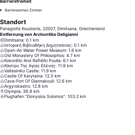
Barrierefreiheit
Barrierearmes Zimmer
Standort
Panagiotis Koustenis, 22007, Dimitsana, Griechenland
Entfernung von Archontiko Deligianni
Dimitsana
:
0.1
km
Ιστορική Βιβλιοθήκη Δημητσάνας
:
0.1
km
Open-Air Water Power Museum
:
1.6
km
Old Monastery Of Philosophos
:
4.7
km
Kokoréïki And Raftéïki Poulia
:
6.1
km
Κάστρο Της Αγίας Ελένης
:
11.9
km
Valtesiniko Castle
:
11.9
km
Castle Of Karytaina
:
12.5
km
Cave-Fort Of Giannakouli
:
12.6
km
Argyrokastro
:
12.8
km
Olympia
:
36.8
km
Flughafen "Dionysios Solomos"
:
103.2
km