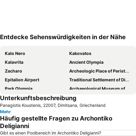
Entdecke Sehenswürdigkeiten in der Nähe
Karte vergrößern
Kalo Nero
Kakovatos
Kalavrita
Ancient Olympia
Zacharo
Archeologic Place of Peristeria
Epitalion Airport
Traditional Settlement of Dimitsana
Park Olympia
Archaeological Museum of Olympia
Unterkunftsbeschreibung
Traditional Settlement of Zatouna
Arcadian Orchomenus
Panagiotis Koustenis, 22007, Dimitsana, Griechenland
Archontiko Paleologinas
Mehr
Häufig gestellte Fragen zu Archontiko
Deligianni
Gibt es einen Poolbereich im Archontiko Deligianni?