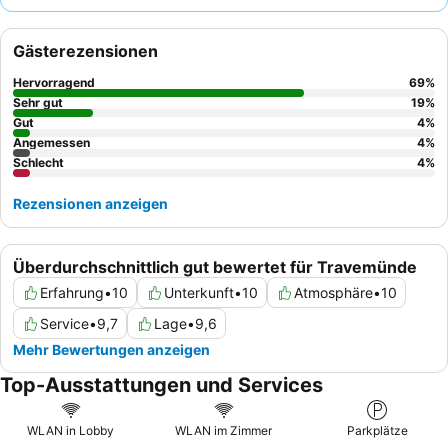
garantieren. Die Gäste loben durchweg die
außergewöhnliche
Freundlichkeit und Aufmerksamkeit
des Personals sowie das
Gästerezensionen
frische, abwechslungsreiche Frühstücksbuffet
. Für ein
wirklich entspannendes Erlebnis sollten Sie ein Zimmer in einer
Hervorragend
69
%
unteren Etage buchen, um das Fehlen eines Aufzugs zu
Sehr gut
19
%
umgehen, oder nach Zimmern mit einer romantischen
Gut
4
%
Angemessen
4
%
Badewanne im Erker fragen.
Schlecht
4
%
Rezensionen anzeigen
Überdurchschnittlich gut bewertet für Travemünde
Erfahrung
•
10
Unterkunft
•
10
Atmosphäre
•
10
Service
•
9,7
Lage
•
9,6
Mehr Bewertungen anzeigen
Top-Ausstattungen und Services
WLAN in Lobby
WLAN im Zimmer
Parkplätze