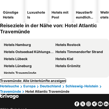
Günstige
Luxushote
Hotels mit
Haustierfr
Well
Hotels
ls
Pool
eundliche
otels
Hotels
Reiseziele in der Nähe von: Hotel Atlantic
Travemünde
Hotels Hamburg
Hotels Rostock
Hotels Ostseebad Kühlungsborn
Hotels Timmendorfer Strand
Hotels Lübeck
Hotels Kiel
Hotels Lüneburg
Hotels Grömitz
Hotels Travemünde
Travemünde: Alle Unterkünfte anzeigen
Hotelsuche
Europa
Deutschland
Schleswig-Holstein
Travemünde
Hotel Atlantic Travemünde
Facebook
Twitter
Instagra
Xing
Yo