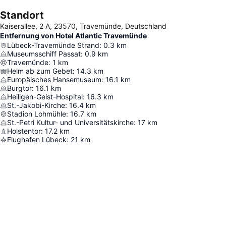
Standort
Kaiserallee, 2 A, 23570, Travemünde, Deutschland
Entfernung von Hotel Atlantic Travemünde
Lübeck-Travemünde Strand
:
0.3
km
Museumsschiff Passat
:
0.9
km
Travemünde
:
1
km
Helm ab zum Gebet
:
14.3
km
Europäisches Hansemuseum
:
16.1
km
Burgtor
:
16.1
km
Heiligen-Geist-Hospital
:
16.3
km
St.-Jakobi-Kirche
:
16.4
km
Stadion Lohmühle
:
16.7
km
St.-Petri Kultur- und Universitätskirche
:
17
km
Holstentor
:
17.2
km
Flughafen Lübeck
:
21
km