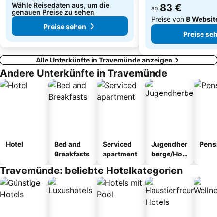
Wähle Reisedaten aus, um die
83 €
ab
genauen Preise zu sehen
Preise von
8 Websit
Preise sehen
Preise se
Alle Unterkünfte in Travemünde anzeigen
Andere Unterkünfte in Travemünde
Hotel
Bed and
Serviced
Jugendher
Pens
Breakfasts
apartment
berge/Hos
tel
Travemünde: beliebte Hotelkategorien