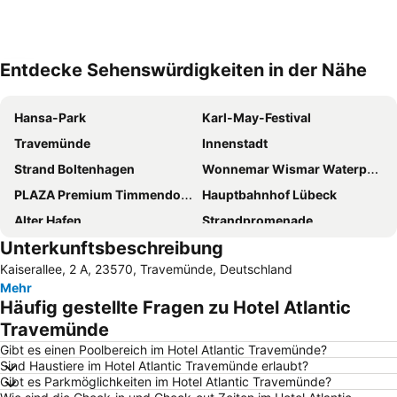
Entdecke Sehenswürdigkeiten in der Nähe
Karte vergrößern
Hansa-Park
Karl-May-Festival
Travemünde
Innenstadt
Strand Boltenhagen
Wonnemar Wismar Waterpark and Spa
PLAZA Premium Timmendorfer Strand
Hauptbahnhof Lübeck
Alter Hafen
Strandpromenade
Unterkunftsbeschreibung
Ratzeburger See
Ostseebad Boltenhagen Strandklinik
Kaiserallee, 2 A, 23570, Travemünde, Deutschland
Lübecker Weihnachtsmarkt
Kalkberghöhlen
Mehr
Lake Selent
Musik- und Kongreßhalle Lübeck
Häufig gestellte Fragen zu Hotel Atlantic
Timmendorf - Poel
Kirchdorf
Travemünde
Niendorfer Hafentage und Fischmarkt
Holstentor
Gibt es einen Poolbereich im Hotel Atlantic Travemünde?
Sind Haustiere im Hotel Atlantic Travemünde erlaubt?
Altstadt
Skandinavienkai
Gibt es Parkmöglichkeiten im Hotel Atlantic Travemünde?