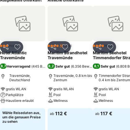
Ausgewählte Unterkunft
Ähnliche Unterkünfte
Hotel
Hotel
Hotel
3 Sterne
4 Sterne
4 Sterne
Teilen
Zu Favoriten hinzufügen
Teilen
Zu Favoriten hinzufügen
Teilen
Zu Favor
Hotel Atlantic
Maritim Strandhotel
Maritim Seehotel
Travemünde
Travemünde
Timmendorfer Str
8,7
8,2
8,1
Hervorragend
(
445 Bewertungen
Sehr gut
)
(
6.356 Bewertungen
Sehr gut
)
(
6.808 
Travemünde,
Travemünde, 0.8 km bis
Timmendorfer Stra
Deutschland
Zentrum
0.4 km bis Zentrum
gratis WLAN
gratis WLAN
gratis WLAN
Parkplätze
Pool
Pool
Haustiere erlaubt
Wellness
Wellness
Preise sehen
Preise sehen
Preise sehen
Wähle Reisedaten aus,
112 €
117 €
ab
ab
um die genauen Preise
zu sehen