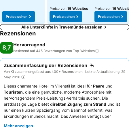
Preise von
15 Websites
Preise von
19 Websi
Preise sehen
Preise sehen
Preise sehen
Alle Unterkünfte in Travemünde anzeigen
Rezensionen
Hervorragend
8,7
basierend auf 445 Bewertungen von
Top-Websites
Zusammenfassung der Rezensionen
Von KI zusammengefasst aus 400+ Rezensionen · Letzte Aktualisierung: 29
May 2026
Dieses charmante Hotel im Villenstil ist ideal für
Paare
und
Touristen
, die eine gemütliche, moderne Atmosphäre mit
hervorragendem Preis-Leistungs-Verhältnis suchen. Die
erstklassige Lage bietet
direkten Zugang zum Strand
und ist
nur einen kurzen Spaziergang vom Bahnhof entfernt, was
Erkundungen mühelos macht. Das Anwesen verfügt über
geräumige und geschmackvoll eingerichtete Zimmer
, viele
Mehr anzeigen
davon mit großen Balkonen, die einen komfortablen Aufenthalt