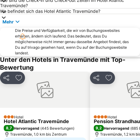
Wie sind die Check-in und Check-out Zeiten im Hotel Atlantic
Ostsee-Therme
Deutsche smart Beach-Volleyball Meisterschaften
Travemünde?
Seeblick
Wismar West
Wo befindet sich das Hotel Atlantic Travemünde?
Tarnewitz
Biosphärenreservat Schaalsee
Mehr
Kücknitz
NDR 2 Silvester on the Beach
Die Preise und Verfügbarkeit, die wir von Buchungswebsites
erhalten, ändern sich laufend. Das bedeutet, dass Du
Wendorf
Seehof
möglicherweise nicht immer genau dasselbe Angebot findest, das
Schlutup
Lankow
Du auf trivago gesehen hast, wenn Du auf der Buchungswebsite
landest.
Sea Life Timmendorfer Strand
Marktplatz Eutin
Unter den Hotels in Travemünde mit Top-
St Jürgen
Travemünder Woche
Bewertung
Redewisch
Alter Leuchtturm Travemünde
Teilen
Zu Favoriten hinzufügen
Teilen
Zu Favoriten
Dieksee
St. Georgen
St Gertrud
Moisling
Gothmund
Vogelpark Niendorf
Baumhaus
Redentin
Hotel
Hotel
Boltenhäger Seebrücke
Alter Schwede
3 Sterne
4 Sterne
Hotel Atlantic Travemünde
Pension Strandha
8,7
9,2
Hervorragend
(
445 Bewertungen
)
Hervorragend
(
685 
Travemünde, 1.0 km bis Zentrum
Travemünde, 1.2 km bi