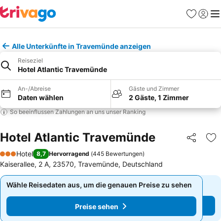
Favoriten
Einlog
Me
Alle Unterkünfte in Travemünde anzeigen
Reiseziel
Hotel Atlantic Travemünde
An-/Abreise
Gäste und Zimmer
Daten wählen
2 Gäste, 1 Zimmer
So beeinflussen Zahlungen an uns unser Ranking
Hotel Atlantic Travemünde
Teilen
Zu
Hotel
8,7
Hervorragend
(
445 Bewertungen
)
3 Sterne
Kaiserallee, 2 A, 23570, Travemünde, Deutschland
Wähle Reisedaten aus, um die genauen Preise zu sehen
Wähle Reisedaten aus, um die genauen Preise zu sehen
Preise sehen
Preise sehen