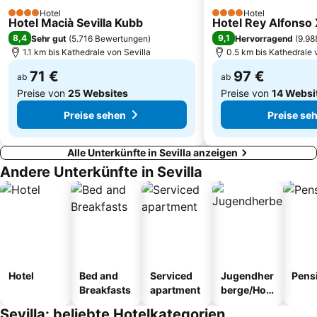
Cervantes
San Lorenzo
Hotel
Hotel
4 Sterne
4 Sterne
Hotel Macià Sevilla Kubb
Hotel Rey Alfonso 
Palacio de Congresos y exposiciones de Sevilla
Isla Mágica
8,4
9,1
Sehr gut
(
5.716 Bewertungen
)
Hervorragend
(
9.98
La Bachillera
Montequinto
1.1 km bis Kathedrale von Sevilla
0.5 km bis Kathedrale 
71 €
97 €
ab
ab
Preise von
25 Websites
Preise von
14 Websi
Preise sehen
Preise se
Alle Unterkünfte in Sevilla anzeigen
Andere Unterkünfte in Sevilla
Hotel
Bed and
Serviced
Jugendher
Pens
Breakfasts
apartment
berge/Hos
tel
Sevilla: beliebte Hotelkategorien