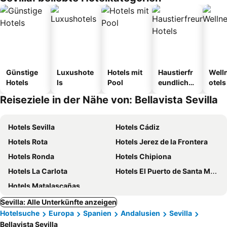
Günstige
Luxushote
Hotels mit
Haustierfr
Well
Hotels
ls
Pool
eundliche
otels
Hotels
Reiseziele in der Nähe von: Bellavista Sevilla
Hotels Sevilla
Hotels Cádiz
Hotels Rota
Hotels Jerez de la Frontera
Hotels Ronda
Hotels Chipiona
Hotels La Carlota
Hotels El Puerto de Santa Maria
Hotels Matalascañas
Sevilla: Alle Unterkünfte anzeigen
Hotelsuche
Europa
Spanien
Andalusien
Sevilla
Bellavista Sevilla