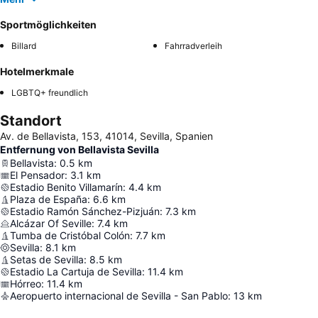
Sportmöglichkeiten
Billard
Fahrradverleih
Hotelmerkmale
LGBTQ+ freundlich
Standort
Av. de Bellavista, 153, 41014, Sevilla, Spanien
Entfernung von Bellavista Sevilla
Bellavista
:
0.5
km
El Pensador
:
3.1
km
Estadio Benito Villamarín
:
4.4
km
Plaza de España
:
6.6
km
Estadio Ramón Sánchez-Pizjuán
:
7.3
km
Alcázar Of Seville
:
7.4
km
Tumba de Cristóbal Colón
:
7.7
km
Sevilla
:
8.1
km
Setas de Sevilla
:
8.5
km
Estadio La Cartuja de Sevilla
:
11.4
km
Hórreo
:
11.4
km
Aeropuerto internacional de Sevilla - San Pablo
:
13
km