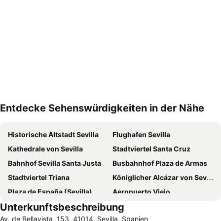
Entdecke Sehenswürdigkeiten in der Nähe
Karte vergrößern
Historische Altstadt Sevilla
Flughafen Sevilla
Kathedrale von Sevilla
Stadtviertel Santa Cruz
Bahnhof Sevilla Santa Justa
Busbahnhof Plaza de Armas
Stadtviertel Triana
Königlicher Alcázar von Sevilla
Plaza de España (Sevilla)
Aeropuerto Viejo
Unterkunftsbeschreibung
Giralda
Arenal
Av. de Bellavista, 153, 41014, Sevilla, Spanien
Triana Este
Firenze