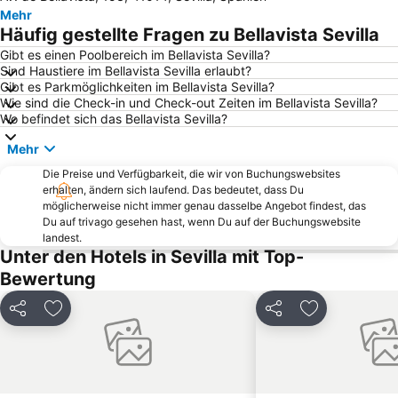
Mehr
Plaza de Armas
Bushaltestelle Prado de San Sebastian
Häufig gestellte Fragen zu Bellavista Sevilla
Nervión
Plaza Nueva
Gibt es einen Poolbereich im Bellavista Sevilla?
Sind Haustiere im Bellavista Sevilla erlaubt?
Macarena Tres Huertas
Semana Santa
Gibt es Parkmöglichkeiten im Bellavista Sevilla?
Los Remedios
Barrio de la Macarena
Wie sind die Check-in und Check-out Zeiten im Bellavista Sevilla?
Wo befindet sich das Bellavista Sevilla?
San Pablo Barrio C
Estadio Olímpico
Mehr
Centro de las Artes de Sevilla
FIBES
Die Preise und Verfügbarkeit, die wir von Buchungswebsites
Barrio de San Gil
La Oliva
erhalten, ändern sich laufend. Das bedeutet, dass Du
Feria de Sevilla
Antigua Estación de Córdoba
möglicherweise nicht immer genau dasselbe Angebot findest, das
Du auf trivago gesehen hast, wenn Du auf der Buchungswebsite
Alfalfa
Basilika Macarena
landest.
Unter den Hotels in Sevilla mit Top-
Jardines de Murillo
Metro Centro
Bewertung
Rathaus Sevilla
Benito Villamarín Stadium
Stierkampfarena La Maestranza
Alameda de Hércules
Teilen
Zu Favoriten hinzufügen
Teilen
Zu Favoriten
Bellavista-La Palmera
Distrito Los Remedios
Cortijo Doña María
Ramón Sánchez-Pizjuán
Metro de Sevilla
Museum der Schönen Künste von Sevilla