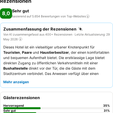
Rezensionen
Sehr gut
8,0
basierend auf 5.654 Bewertungen von
Top-Websites
Zusammenfassung der Rezensionen
Von KI zusammengefasst aus 400+ Rezensionen · Letzte Aktualisierung: 29
May 2026
Dieses Hotel ist ein vielseitiger urbaner Knotenpunkt für
Touristen
,
Paare
und
Haustierbesitzer
, der einen komfortablen
und bequemen Aufenthalt bietet. Die erstklassige Lage bietet
direkten Zugang zu öffentlichen Verkehrsmitteln mit einer
Bushaltestelle
direkt vor der Tür, die die Gäste mit dem
Stadtzentrum verbindet. Das Anwesen verfügt über einen
erfrischenden
Swimmingpool
, der eine entspannende Auszeit
Mehr anzeigen
nach einem Erkundungstag bietet. Die Gäste loben stets die
Hilfsbereitschaft des
Personals an der Rezeption
und das
abwechslungsreiche
Frühstücksbuffet
. Für ein ruhigeres
Gästerezensionen
Erlebnis sollten Gäste ein Zimmer mit Gartenblick anfragen.
Hervorragend
35
%
Sehr gut
31
%