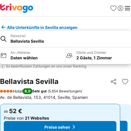
Favoriten
Einlog
Me
Alle Unterkünfte in Sevilla anzeigen
Reiseziel
Bellavista Sevilla
An-/Abreise
Gäste und Zimmer
Daten wählen
2 Gäste, 1 Zimmer
So beeinflussen Zahlungen an uns unser Ranking
Bellavista Sevilla
Teilen
Zu
Hotel
8,0
Sehr gut
(
5.654 Bewertungen
)
4 Sterne
Av. de Bellavista, 153, 41014, Sevilla, Spanien
52 €
52 €
ab
ab
Preise von
21 Websites
Preise von
21 Websites
Preise sehen
Preise sehen