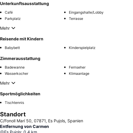
Unterkunftsausstattung
Café
Eingangshalle/Lobby
Parkplatz
Terrasse
Mehr
Reisende mit Kindern
Babybett
Kinderspielplatz
Zimmerausstattung
Badewanne
Fernseher
Wasserkocher
Klimaanlage
Mehr
Sportmöglichkeiten
Tischtennis
Standort
C/Fonoll Marí 50, 07871, Es Pujols, Spanien
Entfernung von Carmen
Es Pujols
:
0.4
km