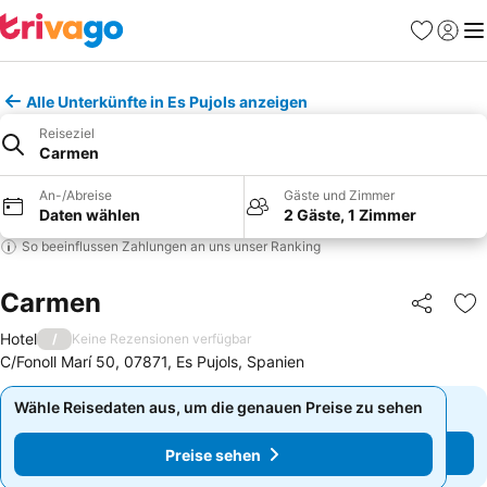
Favoriten
Einlog
Me
Alle Unterkünfte in Es Pujols anzeigen
Reiseziel
Carmen
An-/Abreise
Gäste und Zimmer
Daten wählen
2 Gäste, 1 Zimmer
So beeinflussen Zahlungen an uns unser Ranking
Carmen
Teilen
Zu
Hotel
/
Keine Rezensionen verfügbar
C/Fonoll Marí 50, 07871, Es Pujols, Spanien
Wähle Reisedaten aus, um die genauen Preise zu sehen
Wähle Reisedaten aus, um die genauen Preise zu sehen
Preise sehen
Preise sehen