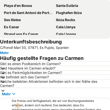
Playa d'en Bossa
Santa Eulària
Port de Sant Antoni de Portmany
Flughafen Ibiza
Ses Illetes
Ibiza Rocks
Es Canar
Cala Llenya
Strand von Es Canar
Cala Llonga
Unterkunftsbeschreibung
Talamanca
Cala Vadella
C/Fonoll Marí 50, 07871, Es Pujols, Spanien
Es Pujols
Port d'Eivissa
Mehr
Ses Figueretes
Platja Cala Saona
Häufig gestellte Fragen zu Carmen
Bora Bora Ibiza
Can Bossa
Gibt es einen Poolbereich im Carmen?
Sind Haustiere im Carmen erlaubt?
Dalt Vila
Cala Nova
Gibt es Parkmöglichkeiten im Carmen?
Port de Sant Miquel
Cala d'Hort
Wo befindet sich das Carmen?
Welche beliebten Attraktionen befinden sich in der Nähe des
Platges de Comte
Migjorn
Carmen?
Platja de Sant Antoni o Platja des Reguero
Cala Salada
Mehr
Ses Figueres
Cala Bassa
Die Preise und Verfügbarkeit, die wir von Buchungswebsites
Puerto Deportivo Marina Botafoch
Ses Salines
erhalten, ändern sich laufend. Das bedeutet, dass Du
möglicherweise nicht immer genau dasselbe Angebot findest, das