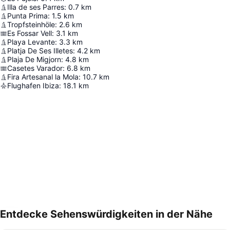
Illa de ses Parres
:
0.7
km
Punta Prima
:
1.5
km
Tropfsteinhöle
:
2.6
km
Es Fossar Vell
:
3.1
km
Playa Levante
:
3.3
km
Platja De Ses Illetes
:
4.2
km
Plaja De Migjorn
:
4.8
km
Casetes Varador
:
6.8
km
Fira Artesanal la Mola
:
10.7
km
Flughafen Ibiza
:
18.1
km
Entdecke Sehenswürdigkeiten in der Nähe
Karte vergrößern