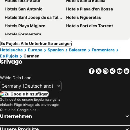
Hotels Ibiza-Stadt
Hotels Santa Eulalia
Hotels San Antonio
Hotels Playa d'en Bossa
Hotels Sant Josep de sa Talaia
Hotels Figueretas
Hotels Playa Migjorn
Hotels Port d'es Torrent
Hotels Formentera
Es Pujols: Alle Unterkünfte anzeigen
Hotelsuche
Europa
Spanien
Balearen
Formentera
Es Pujols
Carmen
Facebook
Twitter
Instagra
Xing
Yo
Wähle Dein Land
Zu Google hinzufügen
So findest du unsere Ergebnisse ganz
einfach: Füge trivago als bevorzugte
Quelle bei Google hinzu.
Unternehmen
Unsere Produkte