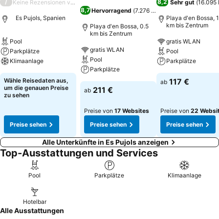
/
8,2
Keine Rezensionen verfügbar
Sehr gut
(
16.095
8,7
Hervorragend
(
7.276 Bewertungen
)
Es Pujols, Spanien
Playa d'en Bossa, 1
km bis Zentrum
Playa d'en Bossa, 0.5
km bis Zentrum
Pool
gratis WLAN
gratis WLAN
Parkplätze
Pool
Pool
Klimaanlage
Parkplätze
Parkplätze
Wähle Reisedaten aus,
117 €
ab
um die genauen Preise
211 €
ab
zu sehen
Preise von
17 Websites
Preise von
22 Websi
Preise sehen
Preise sehen
Preise sehen
Alle Unterkünfte in Es Pujols anzeigen
Top-Ausstattungen und Services
Pool
Parkplätze
Klimaanlage
Hotelbar
Alle Ausstattungen