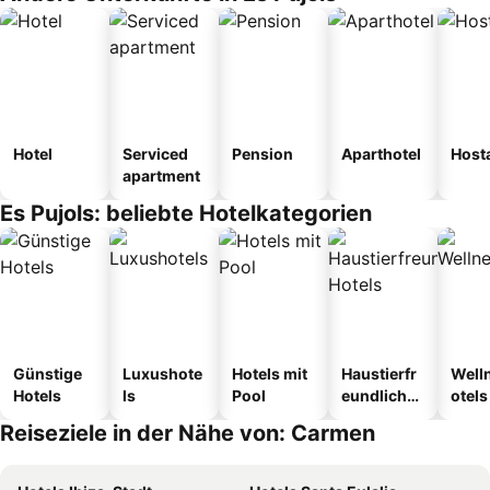
Hotel
Serviced
Pension
Aparthotel
Host
apartment
Es Pujols: beliebte Hotelkategorien
Günstige
Luxushote
Hotels mit
Haustierfr
Well
Hotels
ls
Pool
eundliche
otels
Hotels
Reiseziele in der Nähe von: Carmen