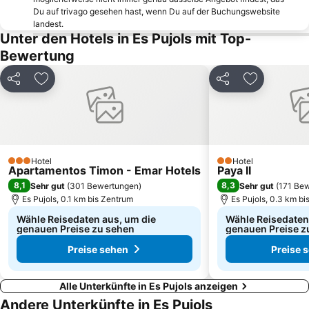
Caló des Moro
Club Náutico Ibiza
Du auf trivago gesehen hast, wenn Du auf der Buchungswebsite
landest.
Cala Benirrás
Strand von Cala Tarida
Unter den Hotels in Es Pujols mit Top-
Festes de Sant Antoni de Portmany
Eivissa Jazz
Bewertung
S'Argamassa
Cala Pada
Teilen
Zu Favoriten hinzufügen
Teilen
Zu Favorit
Strand von San Vicente
Hippymarkt
Platja des Pouet o Platja des Pueto
Llevant
Estación Marítima
Es Niu Blau o S'Estanyol
Strand von La Savina
Café del Mar
Hotel
Hotel
3 Sterne
Kirche San Agustín de Es Vedrá
Port de Sant Miquel
2 Sterne
Apartamentos Timon - Emar Hotels
Paya II
8,1
8,3
Sehr gut
(
301 Bewertungen
)
Sehr gut
(
171 Be
Port de La Savina
Cala es Cubells
Es Pujols, 0.1 km bis Zentrum
Es Pujols, 0.3 km b
Wähle Reisedaten aus, um die
Wähle Reisedaten
genauen Preise zu sehen
genauen Preise z
Preise sehen
Preise 
Alle Unterkünfte in Es Pujols anzeigen
Andere Unterkünfte in Es Pujols