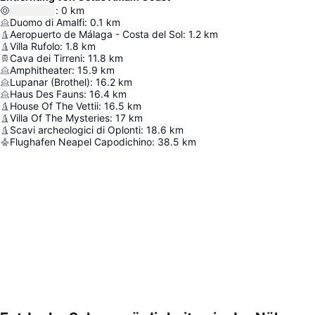
:
0
km
Duomo di Amalfi
:
0.1
km
Aeropuerto de Málaga - Costa del Sol
:
1.2
km
Villa Rufolo
:
1.8
km
Cava dei Tirreni
:
11.8
km
Amphitheater
:
15.9
km
Lupanar (Brothel)
:
16.2
km
Haus Des Fauns
:
16.4
km
House Of The Vettii
:
16.5
km
Villa Of The Mysteries
:
17
km
Scavi archeologici di Oplonti
:
18.6
km
Flughafen Neapel Capodichino
:
38.5
km