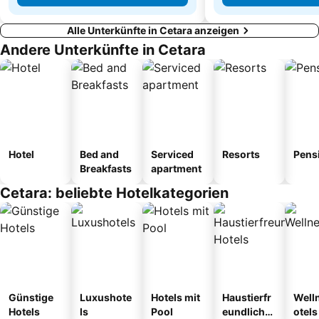
Alle Unterkünfte in Cetara anzeigen
Andere Unterkünfte in Cetara
Hotel
Bed and
Serviced
Resorts
Pens
Breakfasts
apartment
Cetara: beliebte Hotelkategorien
Günstige
Luxushote
Hotels mit
Haustierfr
Well
Hotels
ls
Pool
eundliche
otels