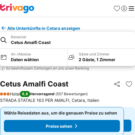
Favoriten
Einlog
Me
Alle Unterkünfte in Cetara anzeigen
Reiseziel
Cetus Amalfi Coast
An-/Abreise
Gäste und Zimmer
Daten wählen
2 Gäste, 1 Zimmer
So beeinflussen Zahlungen an uns unser Ranking
Cetus Amalfi Coast
Teilen
Zu
Hotel
8,8
Hervorragend
(
557 Bewertungen
)
3 Sterne
STRADA STATALE 163 PER AMALFI, Cetara, Italien
Wähle Reisedaten aus, um die genauen Preise zu sehen
Wähle Reisedaten aus, um die genauen Preise zu sehen
Preise sehen
Preise sehen