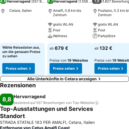
8,8
9,7
7,0
Hervorragend
(
557 Bewertungen
Hervorragend
)
(
1.558 Bewertungen
(
1.827 Bewertun
)
Cetara, Italien
Amalfi, 0.8 km bis
Positano, 0.3 km bi
Zentrum
Zentrum
gratis WLAN
gratis WLAN
Pool
Pool
Wellness
Parkplätze
Wähle Reisedaten aus,
679 €
132 €
ab
ab
um die genauen Preise
zu sehen
Preise von
19 Websites
Preise von
19 Websi
Preise sehen
Preise sehen
Preise sehen
Alle Unterkünfte in Cetara anzeigen
Rezensionen
Hervorragend
8,8
basierend auf 557 Bewertungen von
Top-Websites
Top-Ausstattungen und Services
Standort
STRADA STATALE 163 PER AMALFI, Cetara, Italien
Entfernung von Cetus Amalfi Coast