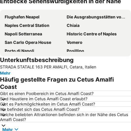
Entdecke Sehenswürdigkeiten in der Nähe
Karte vergrößern
Flughafen Neapel
Die Ausgrabungsstätten von Pompeji
Naples Central Station
Chiaia
Napoli Sotterranea
Historic Centre of Naples
San Carlo Opera House
Vomero
Porto di Napoli
Posillipo
Unterkunftsbeschreibung
Costiera Amalfitana
Piazza Bellini
STRADA STATALE 163 PER AMALFI, Cetara, Italien
Nocelle
Lungomare Caracciolo
Mehr
Piazza del Plebiscito
Spanisches Viertel
Häufig gestellte Fragen zu Cetus Amalfi
Hafen von Sorrent
Hafen von Portici
Coast
Porto
Spaccanapoli
Gibt es einen Poolbereich im Cetus Amalfi Coast?
Sind Haustiere im Cetus Amalfi Coast erlaubt?
Via Toledo
Barra
Gibt es Parkmöglichkeiten im Cetus Amalfi Coast?
Wo befindet sich das Cetus Amalfi Coast?
Herculaneum
Fuorigrotta
Welche beliebten Attraktionen befinden sich in der Nähe des Cetus
Altstadt von Positano
Galleria Umberto I
Amalfi Coast?
Marina Grande
Porto di Amalfi
Mehr