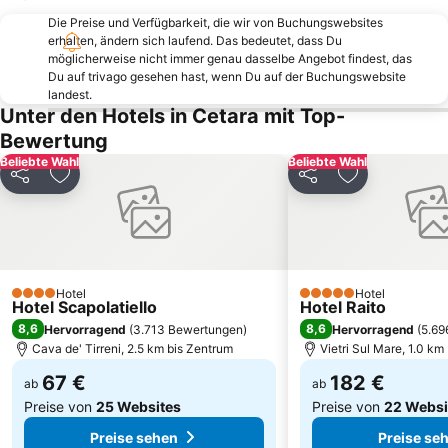
Santa Maria di Castellabate
Salerno Harbour
Die Preise und Verfügbarkeit, die wir von Buchungswebsites
erhalten, ändern sich laufend. Das bedeutet, dass Du
Via Chiaia
Stella
möglicherweise nicht immer genau dasselbe Angebot findest, das
Secondigliano
Bahnhof von Sorrent
Du auf trivago gesehen hast, wenn Du auf der Buchungswebsite
landest.
Bagnoli
Porto di Salerno
Unter den Hotels in Cetara mit Top-
Agrópoli
San Paolo Stadium
Bewertung
Torre di Paestum
Piazza Dante
Beliebte Wahl
Beliebte Wahl
Teilen
Zu Favoriten hinzufügen
Teilen
Zu Favoriten
Die Blaue Grotte
Archäologisches Nationalmuseum
Castel dell'Ovo
Dom des Heiligen Januarius
Ponticelli
Mergellina Seilbahn
Marina Piccola
Centro storico
Hotel
Hotel
4 Sterne
5 Sterne
Hotel Scapolatiello
Castel Nuovo
Scampìa
Hotel Raito
8,6
8,6
Hervorragend
(
3.713 Bewertungen
)
Hervorragend
(
5.69
Cava de' Tirreni, 2.5 km bis Zentrum
Vietri Sul Mare, 1.0 km
67 €
182 €
ab
ab
Preise von
25 Websites
Preise von
22 Websi
Preise sehen
Preise se