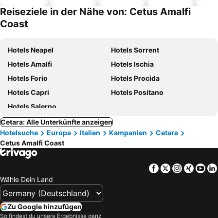
Hotels
Reiseziele in der Nähe von: Cetus Amalfi
Coast
Hotels Neapel
Hotels Sorrent
Hotels Amalfi
Hotels Ischia
Hotels Forio
Hotels Procida
Hotels Capri
Hotels Positano
Hotels Salerno
Cetara: Alle Unterkünfte anzeigen
Hotelsuche
Europa
Italien
Kampanien
Cetara
Cetus Amalfi Coast
Facebook
Twitter
Instagra
Xing
Yo
Wähle Dein Land
Zu Google hinzufügen
So findest du unsere Ergebnisse ganz