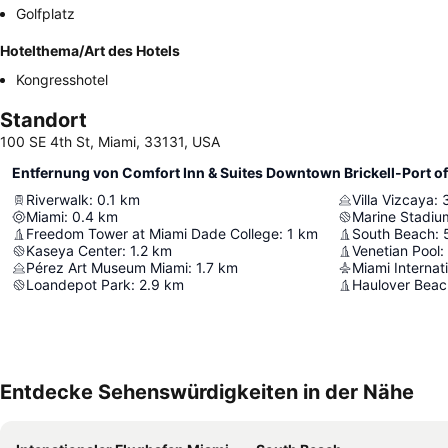
Golfplatz
Hotelthema/Art des Hotels
Kongresshotel
Standort
100 SE 4th St, Miami, 33131, USA
Entfernung von Comfort Inn & Suites Downtown Brickell-Port o
Riverwalk
:
0.1
km
Villa Vizcaya
:
Miami
:
0.4
km
Marine Stadiu
Freedom Tower at Miami Dade College
:
1
km
South Beach
:
Kaseya Center
:
1.2
km
Venetian Pool
:
Pérez Art Museum Miami
:
1.7
km
Miami Internati
Loandepot Park
:
2.9
km
Haulover Beac
Entdecke Sehenswürdigkeiten in der Nähe