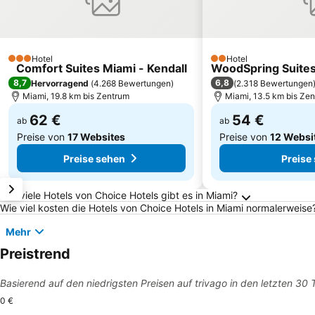
Hotel
Hotel
3 Sterne
2 Sterne
Comfort Suites Miami - Kendall
WoodSpring Suites
8,7
6,8
Hervorragend
(
4.268 Bewertungen
)
(
2.318 Bewertungen
Miami, 19.8 km bis Zentrum
Miami, 13.5 km bis Ze
62 €
54 €
ab
ab
Preise von
17 Websites
Preise von
12 Websi
Preise sehen
Preise
Häufig gestellte Fragen zu Miami
Wie viele Hotels von Choice Hotels gibt es in Miami?
Wie viel kosten die Hotels von Choice Hotels in Miami normalerweise
Mehr
Preistrend
Basierend auf den niedrigsten Preisen auf trivago in den letzten 30
0 €