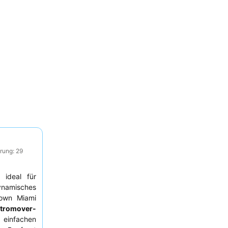
rung: 29
 ideal für
dynamisches
town Miami
tromover-
 einfachen