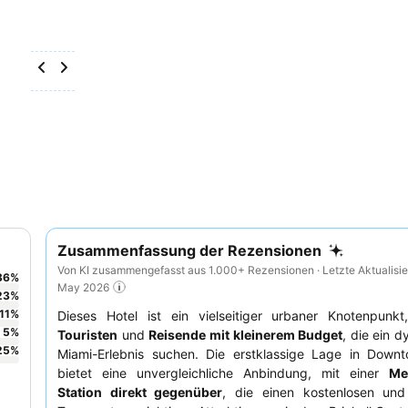
Zusammenfassung der Rezensionen
Von KI zusammengefasst aus 1.000+ Rezensionen · Letzte Aktualisie
36
%
May 2026
23
%
11
%
Dieses Hotel ist ein vielseitiger urbaner Knotenpunkt,
5
%
Touristen
und
Reisende mit kleinerem Budget
, die ein 
25
%
Miami-Erlebnis suchen. Die erstklassige Lage in Down
bietet eine unvergleichliche Anbindung, mit einer
Me
Station direkt gegenüber
, die einen kostenlosen und