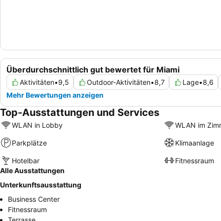
Überdurchschnittlich gut bewertet für Miami
Aktivitäten
•
9,5
Outdoor-Aktivitäten
•
8,7
Lage
•
8,6
Mehr Bewertungen anzeigen
Top-Ausstattungen und Services
WLAN in Lobby
WLAN im Zim
Parkplätze
Klimaanlage
Hotelbar
Fitnessraum
Alle Ausstattungen
Unterkunftsausstattung
Business Center
Fitnessraum
Terrasse