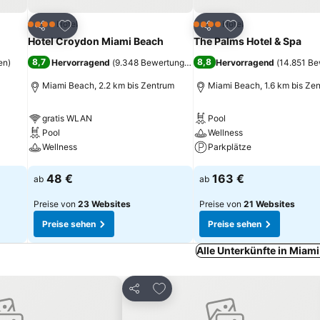
ügen
Zu Favoriten hinzufügen
Zu Favoriten hinz
Hotel
Hotel
4 Sterne
4 Sterne
Teilen
Teilen
Hotel Croydon Miami Beach
The Palms Hotel & Spa
8,7
8,8
en
)
Hervorragend
(
9.348 Bewertungen
)
Hervorragend
(
14.851 B
Miami Beach, 2.2 km bis Zentrum
Miami Beach, 1.6 km bis Ze
gratis WLAN
Pool
Pool
Wellness
Wellness
Parkplätze
Preise sehen
Preise sehen
48 €
163 €
ab
ab
Preise von
23 Websites
Preise von
21 Websites
Preise sehen
Preise sehen
Alle Unterkünfte in Miam
inzufügen
Zu Favoriten hinzufügen
Teilen