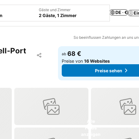
Gäste und Zimmer
DE · €
Ei
en
2 Gäste, 1 Zimmer
So beeinflussen Zahlungen an uns un
ll-Port
68 €
Zu Favoriten hinzufügen
ab
Teilen
Preise von
16 Websites
Preise sehen