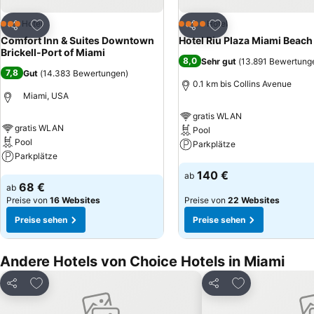
Zu Favoriten hinzufügen
Zu Favoriten hinzuf
Hotel
Hotel
3 Sterne
4 Sterne
Teilen
Teilen
Comfort Inn & Suites Downtown
Hotel Riu Plaza Miami Beach
Brickell-Port of Miami
8,0
Sehr gut
(
13.891 Bewertung
7,8
Gut
(
14.383 Bewertungen
)
0.1 km bis Collins Avenue
Miami, USA
gratis WLAN
gratis WLAN
Pool
Pool
Parkplätze
Parkplätze
Preise sehen
140 €
ab
Preise sehen
68 €
ab
Preise von
16 Websites
Preise von
22 Websites
Preise sehen
Preise sehen
Andere Hotels von Choice Hotels in Miami
Zu Favoriten hinzufügen
Zu Favoriten h
Teilen
Teilen