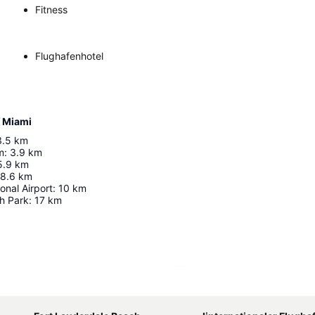
Fitness
Flughafenhotel
f Miami
3.5
km
m
:
3.9
km
5.9
km
8.6
km
onal Airport
:
10
km
h Park
:
17
km
Karte vergrößern