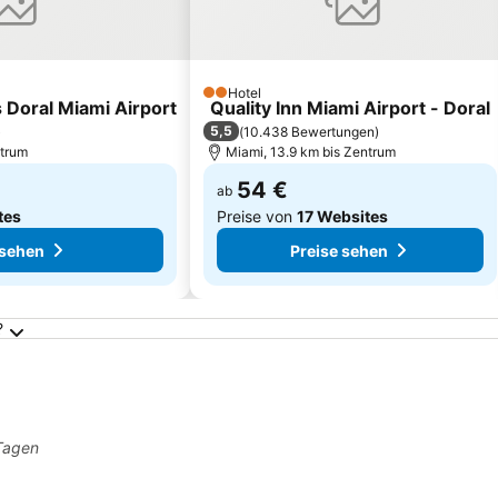
Hotel
2 Sterne
 Doral Miami Airport
Quality Inn Miami Airport - Doral
5,5
)
(
10.438 Bewertungen
)
ntrum
Miami, 13.9 km bis Zentrum
54 €
ab
tes
Preise von
17 Websites
 sehen
Preise sehen
?
 Tagen