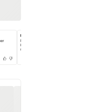
Bequemer Shuttle zum Hafen von Miami
ner
Nutze den Shuttleservice zum Hafen von Miami, der dir 
Kreuzfahrt einen stressfreien Aufenthalt ermöglicht und d
mit deinem Kreuzfahrtterminal verbindet.