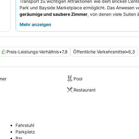
Transport zu wichtigen Attraktionen wie dem Brickell Cente
Park und Bayside Marketplace ermöglicht. Das Anwesen v
geräumige und saubere Zimmer
, von denen viele Suiten 
einen komfortablen Aufenthalt gewährleistet. Die G
Mehr anzeigen
durchweg das
freundliche und zuvorkommende Person
hoteleigene
Bistro on the River
erhält hohe Bewertunge
köstliches Essen und seine hochwertigen Getränke. Für ei
Erlebnis wird den Gästen empfohlen, ein Zimmer abseits
Preis-Leistungs-Verhältnis
•
7,8
Öffentliche Verkehrsmittel
•
6,3
zu wählen, da es aufgrund des Verkehrs und der Partybo
kommen kann.
mer
Pool
Restaurant
Fahrstuhl
Parkplatz
Bar