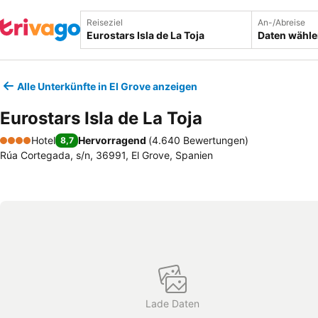
Reiseziel
An-/Abreise
Daten wähl
Alle Unterkünfte in El Grove anzeigen
Eurostars Isla de La Toja
Hotel
Hervorragend
(
4.640 Bewertungen
)
8,7
4 Sterne
Rúa Cortegada, s/n, 36991, El Grove, Spanien
Lade Daten