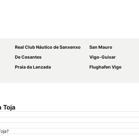
Karte vergrößern
Real Club Náutico de Sanxenxo
San Mauro
De Cesantes
Vigo-Guixar
Praia da Lanzada
Flughafen Vigo
a Toja
Toja?