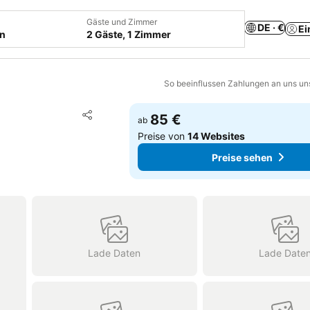
Gäste und Zimmer
DE · €
Ei
en
2 Gäste, 1 Zimmer
So beeinflussen Zahlungen an uns un
Zu Favoriten hinzufügen
85 €
ab
Teilen
Preise von
14 Websites
Preise sehen
Lade Daten
Lade Date