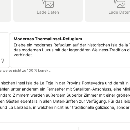
Lade Daten
Lade Date
Modernes Thermalinsel-Refugium
Erlebe ein modernes Refugium auf der historischen Isla de la 
das modernen Luxus mit der legendären Wellness-Tradition de
verbindet.
cherweise nicht zu 100 % korrekt.
anischen Insel Isla de La Toja in der Provinz Pontevedra und damit in
tandard Zimmern werden außerdem Superior Zimmer mit einer größer
falls in allen Unterkünften zur Verfügung. Für das leibliche Wohl
nd La Lanzada, in welchen nicht nur traditionelle galizische, sonde
assen kann man im Spa-Bereich des Hotels. Hier findet man Thermalbä
re Körperbehandlungen durchgeführt. Für Geschäftsreisende gibt 
zu 700 Personen. Ein Zimmerservice, überdachte kostenpflichtige Pa