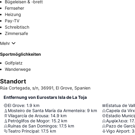
Bügeleisen & -brett
Fernseher
Heizung
Pay-TV
Schreibtisch
Zimmersafe
Mehr
Sportmöglichkeiten
Golfplatz
Wanderwege
Standort
Rúa Cortegada, s/n, 36991, El Grove, Spanien
Entfernung von Eurostars Isla de La Toja
El Grove
:
1.9
km
Estatua de Val
Mosteiro de Santa María da Armenteira
:
9
km
Capela da Virx
Vilagarcía de Arousa
:
14.9
km
Estadio Munici
Petróglifos de Mogor
:
15.2
km
Αμφίκλεια
:
17
Ruínas de San Domingos
:
17.5
km
Pazo de García
Teatro Principal
:
17.5
km
Vigo Airport
:
3