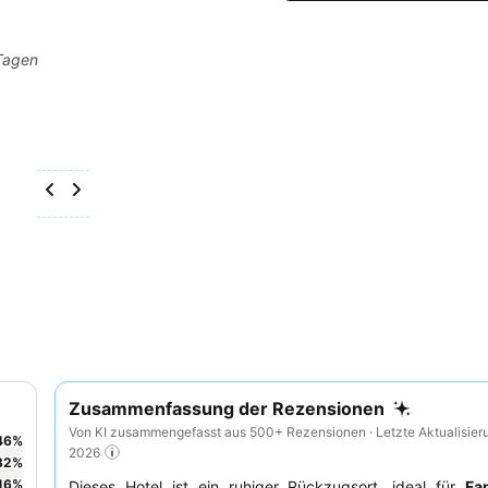
 Tagen
Zusammenfassung der Rezensionen
Von KI zusammengefasst aus 500+ Rezensionen · Letzte Aktualisier
46
%
2026
32
%
16
%
Dieses Hotel ist ein ruhiger Rückzugsort, ideal für
Fa