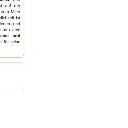
gt auf der
g zum Meer
ichkeit ist
Innen- und
 und einem
same und
d für seine
ich ruhiges
 buchen, um