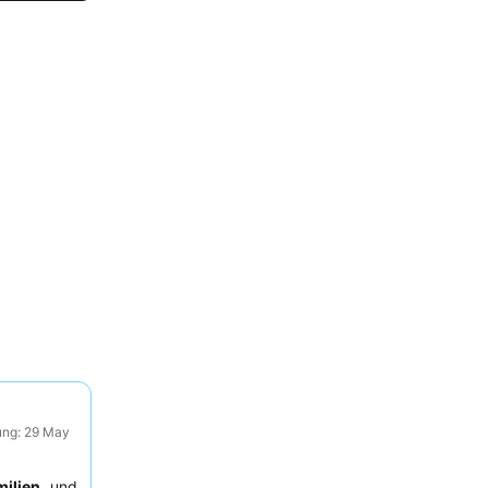
ung: 29 May
milien
und