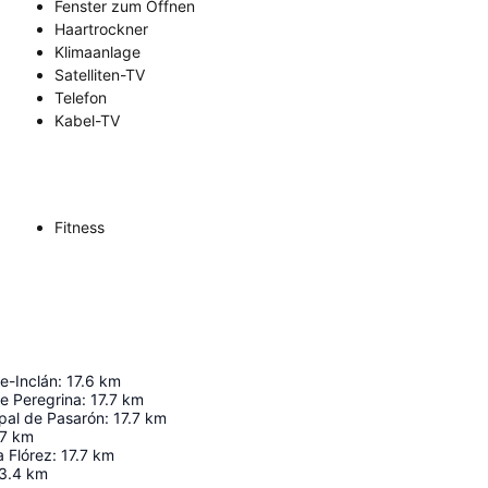
Fenster zum Öffnen
Haartrockner
Klimaanlage
Satelliten-TV
Telefon
Kabel-TV
Fitness
le-Inclán
:
17.6
km
e Peregrina
:
17.7
km
pal de Pasarón
:
17.7
km
.7
km
 Flórez
:
17.7
km
3.4
km