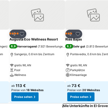
ügen
Zu Favoriten hinzufügen
Zu Favoriten hinz
Hotel
Hotel
4 Sterne
3 Sterne
Teilen
Teilen
Augusta Eco Wellness Resort
Rias Bajas
8,9
8,2
ungen
)
Hervorragend
(
7.921 Bewertungen
)
Sehr gut
(
3.813 Bewertu
rum
Sangenjo, 0.6 km bis Zentrum
Pontevedra, 0.6 km bis Zen
gratis WLAN
gratis WLAN
Pool
Parkplätze
Wellness
Klimaanlage
Preise sehen
Preise sehen
113 €
73 €
ab
ab
Preise von
18 Websites
Preise von
20 Websites
Preise sehen
Preise sehen
Alle Unterkünfte in El Grov