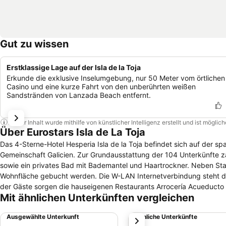
Gut zu wissen
Erstklassige Lage auf der Isla de la Toja
Erkunde die exklusive Inselumgebung, nur 50 Meter vom örtlichen
Casino und eine kurze Fahrt von den unberührten weißen
Sandstränden von Lanzada Beach entfernt.
Dieser Inhalt wurde mithilfe von künstlicher Intelligenz erstellt und ist mögli
Über Eurostars Isla de La Toja
Das 4-Sterne-Hotel Hesperia Isla de la Toja befindet sich auf der sp
Gemeinschaft Galicien. Zur Grundausstattung der 104 Unterkünfte zählen unter anderem ein Fernseher mit Satelliten-Anschluss, eine Minibar, ein Safe
sowie ein privates Bad mit Bademantel und Haartrockner. Neben S
Wohnfläche gebucht werden. Die W-LAN Internetverbindung steht den Gästen eben
der Gäste sorgen die hauseigenen Restaurants Arrocería Acueducto u
Mit ähnlichen Unterkünften vergleichen
internationale Küche serviert wird. Einfach mal die Seele baumeln l
Duschen und einen Fitness-Raum. Zudem werden Massagen und ande
Ausgewählte Unterkunft
Ähnliche Unterkünfte
weiter
hinaus einen Veranstaltungsraum mit einer Gesamtkapazität für bis 