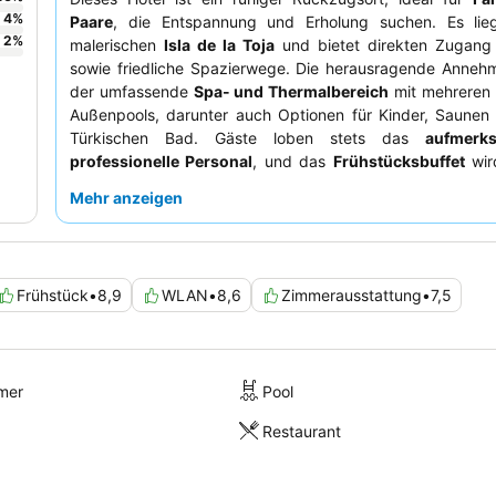
4
%
Paare
, die Entspannung und Erholung suchen. Es lie
2
%
malerischen
Isla de la Toja
und bietet direkten Zugan
sowie friedliche Spazierwege. Die herausragende Annehml
der umfassende
Spa- und Thermalbereich
mit mehreren 
Außenpools, darunter auch Optionen für Kinder, Saunen
Türkischen Bad. Gäste loben stets das
aufmerk
professionelle Personal
, und das
Frühstücksbuffet
wir
große Vielfalt und Qualität hervorgehoben. Für ein wirkl
Mehr anzeigen
Erlebnis empfiehlt es sich, ein Zimmer mit Gartenblick zu
das Gefühl der Ruhe zu verstärken.
Frühstück
•
8,9
WLAN
•
8,6
Zimmerausstattung
•
7,5
mer
Pool
Restaurant