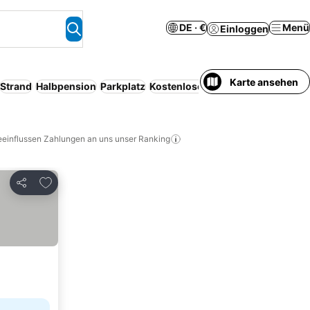
DE · €
Menü
Einloggen
Karte ansehen
Strand
Halbpension
Parkplatz
Kostenlose Stornierung
Serviced
eeinflussen Zahlungen an uns unser Ranking
Zu Favoriten hinzufügen
Teilen