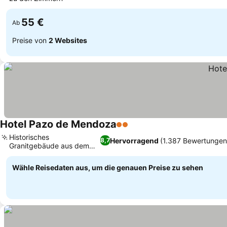
Preise sehen
55 €
Ab
Preise von
2 Websites
Hotel Pazo de Mendoza
2 Sterne
Preise sehen
Historisches
Hervorragend
(1.387 Bewertungen
8,7
Granitgebäude aus dem
Preise sehen
18. Jahrhundert
Wähle Reisedaten aus, um die genauen Preise zu sehen