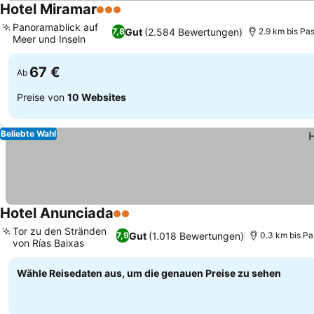
Hotel Miramar
3 Sterne
Preise sehen
Panoramablick auf
Gut
(2.584 Bewertungen)
7,8
2.9 km bis Pa
Meer und Inseln
Preise sehen
67 €
Ab
Preise von
10 Websites
Beliebte Wahl
Hotel Anunciada
2 Sterne
Preise sehen
Tor zu den Stränden
Gut
(1.018 Bewertungen)
7,9
0.3 km bis P
von Rías Baixas
Preise sehen
Wähle Reisedaten aus, um die genauen Preise zu sehen