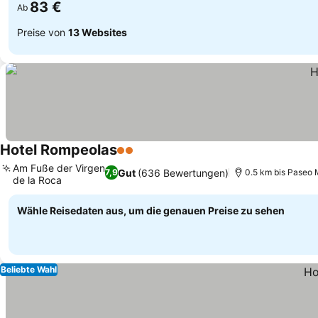
83 €
Ab
Preise von
13 Websites
Hotel Rompeolas
2 Sterne
Preise sehen
Am Fuße der Virgen
Gut
(636 Bewertungen)
7,9
0.5 km bis Paseo 
de la Roca
Preise sehen
Wähle Reisedaten aus, um die genauen Preise zu sehen
Beliebte Wahl