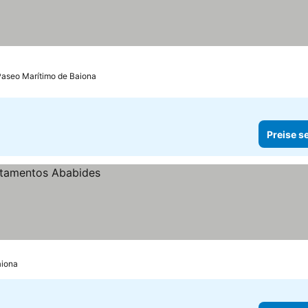
Paseo Marítimo de Baiona
Preise s
aiona