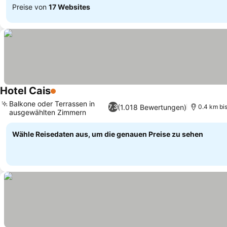
Preise von
17 Websites
Hotel Cais
1 Sterne
Preise sehen
Balkone oder Terrassen in
(1.018 Bewertungen)
7,3
0.4 km bi
ausgewählten Zimmern
Preise sehen
Wähle Reisedaten aus, um die genauen Preise zu sehen