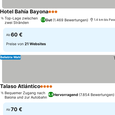
Hotel Bahía Bayona
3 Sterne
Preise sehen
Top-Lage zwischen
Gut
(1.469 Bewertungen)
7,5
1.4 km bis Pas
zwei Stränden
Preise sehen
60 €
Ab
Preise von
21 Websites
Beliebte Wahl
Talaso Atlántico
4 Sterne
Preise sehen
Bequemer Zugang nach
Hervorragend
(7.854 Bewertungen)
8,8
Baiona und zur Autobahn
Preise sehen
70 €
Ab