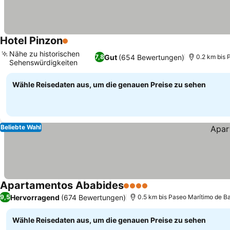
Hotel Pinzon
1 Sterne
Preise sehen
Nähe zu historischen
Gut
(654 Bewertungen)
7,8
0.2 km bis 
Sehenswürdigkeiten
Preise sehen
Wähle Reisedaten aus, um die genauen Preise zu sehen
Beliebte Wahl
Apartamentos Ababides
4 Sterne
Preise sehen
Hervorragend
(674 Bewertungen)
9,5
0.5 km bis Paseo Marítimo de B
Wähle Reisedaten aus, um die genauen Preise zu sehen