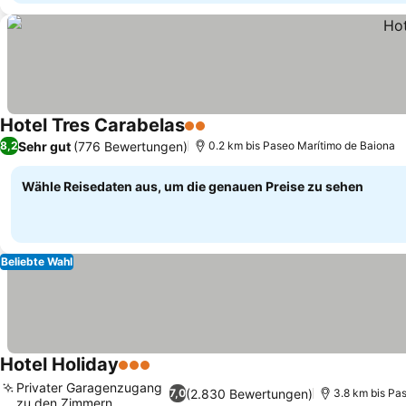
Hotel Tres Carabelas
2 Sterne
Preise sehen
Sehr gut
(776 Bewertungen)
8,2
0.2 km bis Paseo Marítimo de Baiona
Wähle Reisedaten aus, um die genauen Preise zu sehen
Beliebte Wahl
Hotel Holiday
3 Sterne
Preise sehen
Privater Garagenzugang
(2.830 Bewertungen)
7,0
3.8 km bis Pa
zu den Zimmern