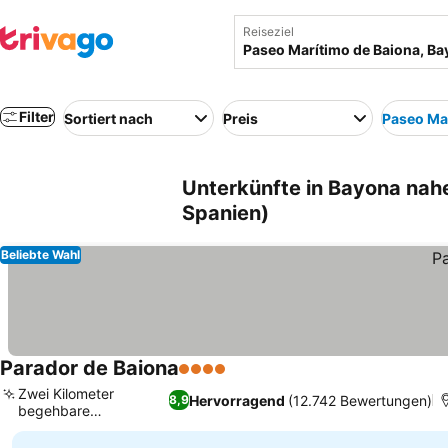
Reiseziel
Filter
Sortiert nach
Preis
Paseo Ma
Unterkünfte in Bayona nah
Spanien)
Beliebte Wahl
Parador de Baiona
4 Sterne
Preise sehen
Zwei Kilometer
Hervorragend
(12.742 Bewertungen)
8,9
begehbare
Preise sehen
Festungsmauern