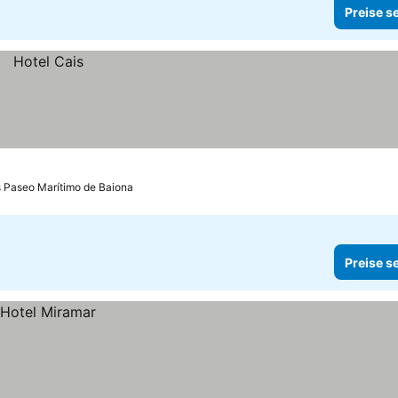
Preise s
s Paseo Marítimo de Baiona
Preise s