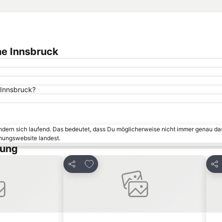
ne Innsbruck
 Innsbruck?
ändern sich laufend. Das bedeutet, dass Du möglicherweise nicht immer genau da
chungswebsite landest.
tung
inzufügen
Zu Favoriten hinzufügen
Teilen
Tei