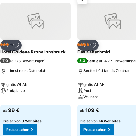
Zu Favoriten hinzufügen
Zu Favoriten hinzuf
Hotel
Hotel
3 Sterne
4 Sterne
Teilen
Teilen
Hotel Goldene Krone Innsbruck
Das Kaltschmid
7,0
8,3
(
8.278 Bewertungen
)
Sehr gut
(
4.721 Bewertunge
Innsbruck, Österreich
Seefeld, 0.1 km bis Zentrum
gratis WLAN
gratis WLAN
Parkplätze
Pool
Wellness
Preise sehen
Preise sehen
99 €
109 €
ab
ab
Preise von
9 Websites
Preise von
14 Websites
Preise sehen
Preise sehen