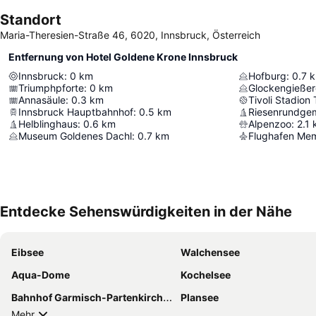
Standort
Maria-Theresien-Straße 46, 6020, Innsbruck, Österreich
Entfernung von Hotel Goldene Krone Innsbruck
Innsbruck
:
0
km
Hofburg
:
0.7
Triumphpforte
:
0
km
Glockengießer
Annasäule
:
0.3
km
Tivoli Stadion T
Innsbruck Hauptbahnhof
:
0.5
km
Riesenrundge
Helblinghaus
:
0.6
km
Alpenzoo
:
2.1
Museum Goldenes Dachl
:
0.7
km
Flughafen Me
Entdecke Sehenswürdigkeiten in der Nähe
Eibsee
Walchensee
Aqua-Dome
Kochelsee
Bahnhof Garmisch-Partenkirchen
Plansee
Mehr