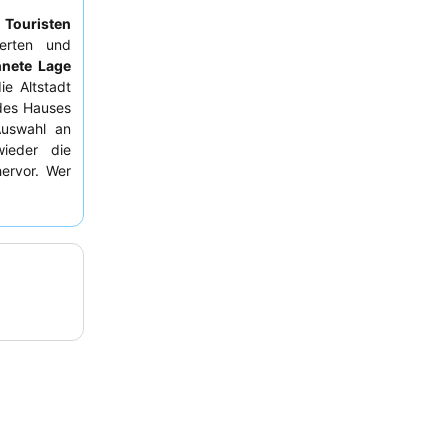
r
Touristen
ierten und
hnete Lage
e Altstadt
des Hauses
 Auswahl an
ieder die
ervor. Wer
 anfragen.