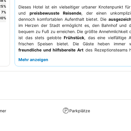
38
%
25
%
Dieses Hotel ist ein vielseitiger urbaner Knotenpunkt fü
7
%
und
preisbewusste Reisende
, der einen unkompliz
10
%
dennoch komfortablen Aufenthalt bietet. Die
ausgezeic
im Herzen der Stadt ermöglicht es, den Bahnhof und di
bequem zu Fuß zu erreichen. Die größte Annehmlichkeit 
ist das stets gelobte
Frühstück
, das eine vielfältige
frischen Speisen bietet. Die Gäste heben immer w
freundliche und hilfsbereite Art
des Rezeptionsteams h
ein ruhigeres Erlebnis sucht, sollte ein Zimmer zur Hofseite
Mehr anzeigen
mer
Parkplätze