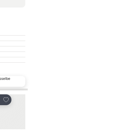
sselbe
Beliebte Wahl
Zu Favoriten hinzufügen
Zu Favoriten hinzu
len
Teilen