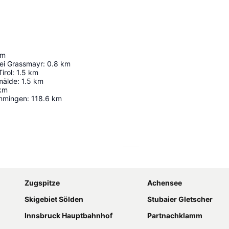
km
ei Grassmayr
:
0.8
km
irol
:
1.5
km
mälde
:
1.5
km
km
mmingen
:
118.6
km
Karte vergrößern
Zugspitze
Achensee
Skigebiet Sölden
Stubaier Gletscher
Innsbruck Hauptbahnhof
Partnachklamm