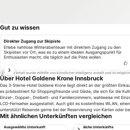
Gut zu wissen
Direkter Zugang zur Skipiste
Erlebe nahtlose Winterabenteuer mit direktem Zugang zu den
Skipisten vor Ort, was es zu einem idealen Ausgangspunkt für
Enthusiasten macht, die täglich auf die Piste wollen.
Dieser Inhalt wurde mithilfe von künstlicher Intelligenz erstellt und ist mögli
Über Hotel Goldene Krone Innsbruck
Das 3-Sterne-Hotel Goldene Krone liegt direkt an der größten Einkau
es prädestiniert für Shoppingfreunde und Gäste, die sich für die Kultur der Stadt interessieren. Gäste 
Einzel-, Doppel-, Dreibett- und Familienzimmern, wahlweise mit Ein
LCD-Fernseher ausgestattet. Auch gibt es kostenfreies WLAN, einen Safe für Wertsachen und e
unterstützt Reisende gerne bei der Reservierung von Karten oder bei
Mit ähnlichen Unterkünften vergleichen
zur Verfügung. Zum Restaurant Theresienbräu sind es zu Fuß rund 100 Meter. Hier steht gut bürgerliche Küche auf der Speisekarte. Frühstück wird
im Hotel am Buffet serviert. Die Triumphpforte liegt mit weniger als 50 Meter Entfernung quasi direkt vor dem Hotel. Zum Casino Innsbruck sind es
Ausgewählte Unterkunft
Ähnliche Unterkünfte
weiter
etwa 100 Meter.