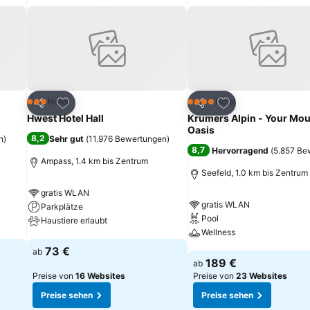
ügen
Zu Favoriten hinzufügen
Zu Favoriten hinz
Hotel
Hotel
3 Sterne
4 Sterne
Teilen
Teilen
Hwest Hotel Hall
Krumers Alpin - Your Mou
Oasis
8,2
n
)
Sehr gut
(
11.976 Bewertungen
)
8,7
Hervorragend
(
5.857 Be
Ampass, 1.4 km bis Zentrum
Seefeld, 1.0 km bis Zentrum
gratis WLAN
gratis WLAN
Parkplätze
Pool
Haustiere erlaubt
Wellness
Preise sehen
73 €
ab
Preise sehen
189 €
ab
Preise von
16 Websites
Preise von
23 Websites
Preise sehen
Preise sehen