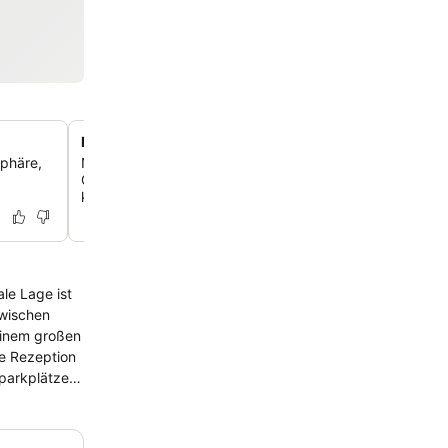
Einzigartige modulare Duschkabinen
sphäre,
Nutze funktionale, integrierte Badezimmerkabinen mit r
Oberflächen und eingebauten Sitzen, die für Sicherheit 
konzipiert sind.
le Lage ist
einem großen
tparkplätze