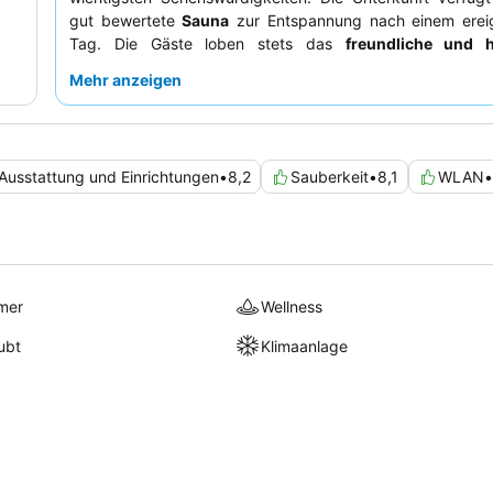
gut bewertete
Sauna
zur Entspannung nach einem ereig
Tag. Die Gäste loben stets das
freundliche und hi
Personal
sowie das reichhaltige, frische
Frühstücksbuffe
Mehr anzeigen
ruhigeren Aufenthalt empfiehlt es sich, ein Zimmer in ei
Etage anzufragen.
Ausstattung und Einrichtungen
•
8,2
Sauberkeit
•
8,1
WLAN
•
mer
Wellness
ubt
Klimaanlage