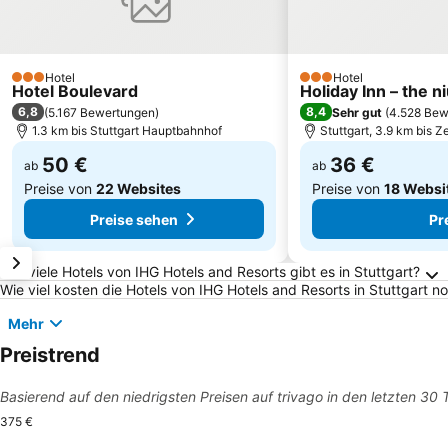
Hotel
Hotel
3 Sterne
3 Sterne
Hotel Boulevard
Holiday Inn – the n
6,8
8,4
(
5.167 Bewertungen
)
Sehr gut
(
4.528 Bew
1.3 km bis Stuttgart Hauptbahnhof
Stuttgart, 3.9 km bis 
50 €
36 €
ab
ab
Preise von
22 Websites
Preise von
18 Websi
Preise sehen
Pr
Häufig gestellte Fragen zu Stuttgart
Wie viele Hotels von IHG Hotels and Resorts gibt es in Stuttgart?
Wie viel kosten die Hotels von IHG Hotels and Resorts in Stuttgart n
Mehr
Preistrend
Basierend auf den niedrigsten Preisen auf trivago in den letzten 30
375 €