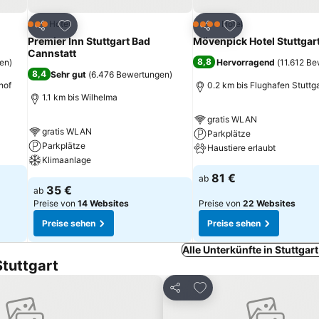
ügen
Zu Favoriten hinzufügen
Zu Favoriten hinz
Hotel
Hotel
3 Sterne
4 Sterne
Teilen
Teilen
Premier Inn Stuttgart Bad
Mövenpick Hotel Stuttgart
Cannstatt
8,8
en
)
Hervorragend
(
11.612 B
8,4
Sehr gut
(
6.476 Bewertungen
)
hof
0.2 km bis Flughafen Stuttga
1.1 km bis Wilhelma
gratis WLAN
gratis WLAN
Parkplätze
Parkplätze
Haustiere erlaubt
Klimaanlage
81 €
ab
35 €
ab
Preise von
14 Websites
Preise von
22 Websites
Preise sehen
Preise sehen
Alle Unterkünfte in Stuttgar
Stuttgart
inzufügen
Zu Favoriten hinzufüge
Teilen