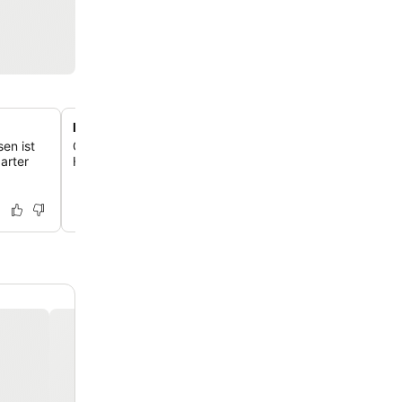
Premiumzimmer mit Kochnische
en ist
Gönn dir ein Upgrade auf ein Premiumzimmer für noch 
garter
Hier hast du eine Kochnische mit Kühlschrank, Mikrowell