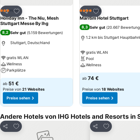
Zu Favoriten hinzufügen
Zu Favoriten hinzuf
Hotel
Hotel
3 Sterne
4 Sterne
Teilen
Teilen
Holiday Inn - The Niu, Mesh
Maritim Hotel Stuttgart
Stuttgart Messe By Ihg
8,3
Sehr gut
(
20.667 Bewertung
8,2
Sehr gut
(
5.159 Bewertungen
)
1.2 km bis Stuttgart Hauptbahn
Stuttgart, Deutschland
gratis WLAN
gratis WLAN
Pool
Wellness
Wellness
Parkplätze
74 €
ab
51 €
ab
Preise von
21 Websites
Preise von
18 Websites
Preise sehen
Preise sehen
Andere Hotels von IHG Hotels and Resorts in 
Zu Favoriten hinzufügen
Zu Favoriten h
Teilen
Teilen