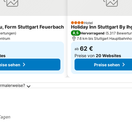
Hotel
4 Sterne
iu, Form Stuttgart Feuerbach
Holiday Inn Stuttgart By Ih
8,5
ertungen
)
Hervorragend
(
5.317 Bewertu
Zentrum
7.6 km bis Stuttgart Hauptbahnho
62 €
ab
tes
Preise von
20 Websites
eise sehen
Preise sehen
ormalerweise?
 Tagen