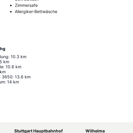
Zimmersafe
Allergiker-Bettwäsche
Ihg
lung
:
10.3
km
5
km
de
:
10.6
km
km
8 3650
:
13.6
km
um
:
14
km
Karte vergrößern
Stuttgart Hauptbahnhof
Wilhelma