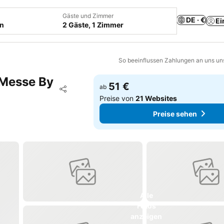
Gäste und Zimmer
DE · €
Ei
en
2 Gäste, 1 Zimmer
So beeinflussen Zahlungen an uns un
 Messe By
51 €
Zu Favoriten hinzufügen
ab
Teilen
Preise von
21 Websites
Preise sehen