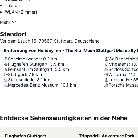
Telefon
WLAN (Zimmer)
Mehr
Standort
Vor dem Lauch 16, 70567, Stuttgart, Deutschland
Entfernung von Holiday Inn - The Niu, Mesh Stuttgart Messe By 
Schelmenwasen
:
0.2
km
Weißenhofsied
Flughafen Stuttgart
:
3.9
km
Mhparena
:
10.
Fernsehturm Stuttgart
:
5.5
km
Schloss Solitu
Stuttgart
:
7.6
km
Wilhelma
:
11.2
Staatsgalerie
:
8.1
km
Lokomotive 3
Mercedes-Benz Museum
:
10.1
km
Porsche Muse
Entdecke Sehenswürdigkeiten in der Nähe
Flughafen Stuttgart
Trippsdrill Adventure Park