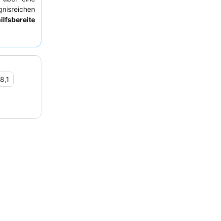
nisreichen
lfsbereite
t
. Für einen
ner höheren
8,1