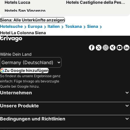
Hotels Lucca
Hotels Castiglione della Pescaia
Hotels San Vincenzo
Siena: Alle Unterkünfte anzeigen
Hotelsuche
Europa
Italien
Toskana
Siena
Hotel La Colonna Siena
Facebook
Twitter
Instagra
Xing
Yo
Wähle Dein Land
Zu Google hinzufügen
So findest du unsere Ergebnisse ganz
einfach: Füge trivago als bevorzugte
Quelle bei Google hinzu.
Unternehmen
Unsere Produkte
Bedingungen und Richtlinien