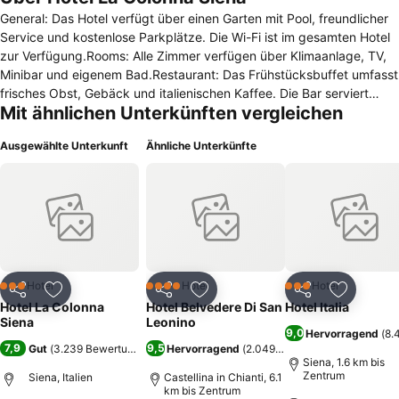
General: Das Hotel verfügt über einen Garten mit Pool, freundlicher
Service und kostenlose Parkplätze. Die Wi-Fi ist im gesamten Hotel
zur Verfügung.Rooms: Alle Zimmer verfügen über Klimaanlage, TV,
Minibar und eigenem Bad.Restaurant: Das Frühstücksbuffet umfasst
frisches Obst, Gebäck und italienischen Kaffee. Die Bar serviert
Mit ähnlichen Unterkünften vergleichen
Getränke den ganzen Tag.Es genießt eine ruhige Lage in Siena, eine
kurze Busfahrt oder 20 Minuten zu Fuß vom Stadtzentrum entfernt.
Ausgewählte Unterkunft
Ähnliche Unterkünfte
Außerhalb des Hotels gibt es einen Bus zur Piazza del Campo, Siena
Hauptplatz und dem Dom zu stoppen. Das Hotel ist leicht erreichbar
von der Autobahn Florenz-Siena.Es genießt eine ruhige Lage in
Siena, eine kurze Busfahrt oder 20 Minuten zu Fuß vom
Stadtzentrum entfernt. Außerhalb des Hotels gibt es einen Bus zur
Piazza del Campo, Siena Hauptplatz und dem Dom zu stoppen. Das
Hotel ist leicht erreichbar von der Autobahn Florenz-Siena.
Hotel
Hotel
Hotel
3 Sterne
4 Sterne
3 Sterne
Teilen
Zu Favoriten hinzufügen
Teilen
Zu Favoriten hinzufügen
Teilen
Zu Favor
Hotel La Colonna
Hotel Belvedere Di San
Hotel Italia
Siena
Leonino
9,0
Hervorragend
(
8.
7,9
9,5
Gut
(
3.239 Bewertungen
)
Hervorragend
(
2.049 Bewertungen
)
Siena, 1.6 km bis
Zentrum
Siena, Italien
Castellina in Chianti, 6.1
km bis Zentrum