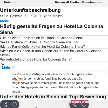
Bettolle
Borgo di Badia a Passignano
Unterkunftsbeschreibung
Historische Altstadt von Pienza
Schloß Brolio
Str. di Pescaia, 73, 53100, Siena, Italien
Dom von Siena
Siena Railway Station
Mehr
Castello di Verrazzano
Castelnuovo dell'Abate
Häufig gestellte Fragen zu Hotel La Colonna
Klosterruine San Galgano
Arezzo
Siena
Historical Centre
Roccatederighi
Gibt es einen Poolbereich im Hotel La Colonna Siena?
Sind Haustiere im Hotel La Colonna Siena erlaubt?
The Mall
Grassina
Gibt es Parkmöglichkeiten im Hotel La Colonna Siena?
Wie sind die Check-in und Check-out Zeiten im Hotel La Colonna
Galluzzo
Piazza del Campo
Siena?
Terme di Petriolo
Piazza della Cisterna
Wo befindet sich das Hotel La Colonna Siena?
Circolo del Golf dell'Ugolino
Chiocchio
Mehr
Volterra AD 1398
Antella
Die Preise und Verfügbarkeit, die wir von Buchungswebsites
erhalten, ändern sich laufend. Das bedeutet, dass Du
Abbazia di Monte Oliveto Maggiore
Castel San Gimignano
möglicherweise nicht immer genau dasselbe Angebot findest, das
Mercantia
Ponte A Ema
Du auf trivago gesehen hast, wenn Du auf der Buchungswebsite
landest.
Ghizzano
Centro Storico
Unter den Hotels in Siena mit Top-Bewertung
Terme Antica Querciolaia
Kloster Sant Anna in Camprena
Beliebte Wahl
Teilen
Zu Favoriten hinzufügen
Teilen
Zu Favoriten
Valdichiana Outlet Village
Säule des Marzocco