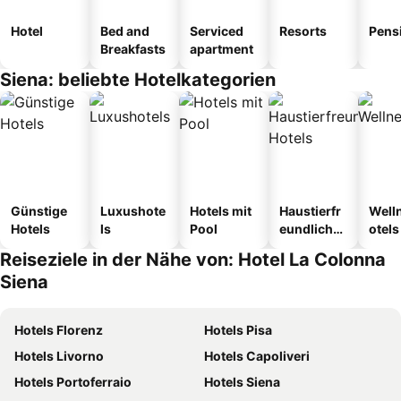
Hotel
Bed and
Serviced
Resorts
Pens
Breakfasts
apartment
Siena: beliebte Hotelkategorien
Günstige
Luxushote
Hotels mit
Haustierfr
Well
Hotels
ls
Pool
eundliche
otels
Hotels
Reiseziele in der Nähe von: Hotel La Colonna
Siena
Hotels Florenz
Hotels Pisa
Hotels Livorno
Hotels Capoliveri
Hotels Portoferraio
Hotels Siena