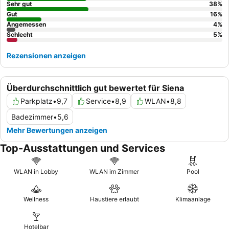
sollten Gäste ein Zimmer mit Gartenblick anfragen.
Sehr gut
38
%
Gut
16
%
Angemessen
4
%
Schlecht
5
%
Rezensionen anzeigen
Überdurchschnittlich gut bewertet für Siena
Parkplatz
•
9,7
Service
•
8,9
WLAN
•
8,8
Badezimmer
•
5,6
Mehr Bewertungen anzeigen
Top-Ausstattungen und Services
WLAN in Lobby
WLAN im Zimmer
Pool
Wellness
Haustiere erlaubt
Klimaanlage
Hotelbar