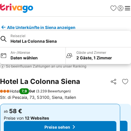
Favoriten
Einlog
Me
Alle Unterkünfte in Siena anzeigen
Reiseziel
Hotel La Colonna Siena
An-/Abreise
Gäste und Zimmer
Daten wählen
2 Gäste, 1 Zimmer
So beeinflussen Zahlungen an uns unser Ranking
Hotel La Colonna Siena
Teilen
Zu
Hotel
7,9
Gut
(
3.239 Bewertungen
)
3 Sterne
Str. di Pescaia, 73, 53100, Siena, Italien
58 €
58 €
ab
ab
Preise von
12 Websites
Preise von
12 Websites
Preise sehen
Preise sehen