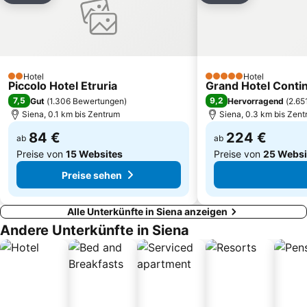
Donnini
Torre del Mangia
San Gusmè
Museo del Cristallo
Badia a Coneo
Sant'Agostino
Hotel
Hotel
Borgo di Montefioralle
Montisi
2 Sterne
5 Sterne
Piccolo Hotel Etruria
Grand Hotel Contin
Ciggiano
Marcialla
7,5
9,2
Gut
(
1.306 Bewertungen
)
Hervorragend
(
2.65
Siena, 0.1 km bis Zentrum
Siena, 0.3 km bis Zen
84 €
224 €
ab
ab
Preise von
15 Websites
Preise von
25 Websi
Preise sehen
Alle Unterkünfte in Siena anzeigen
Andere Unterkünfte in Siena