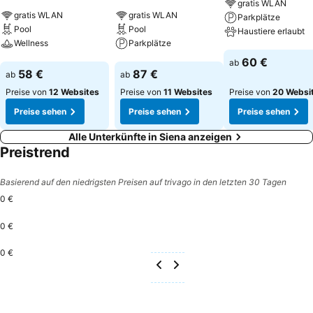
gratis WLAN
gratis WLAN
gratis WLAN
Parkplätze
Pool
Pool
Haustiere erlaubt
Wellness
Parkplätze
Preise sehen
60 €
ab
Preise sehen
Preise sehen
58 €
87 €
ab
ab
Preise von
12 Websites
Preise von
11 Websites
Preise von
20 Websi
Preise sehen
Preise sehen
Preise sehen
Alle Unterkünfte in Siena anzeigen
Preistrend
Basierend auf den niedrigsten Preisen auf trivago in den letzten 30 Tagen
0 €
0 €
0 €