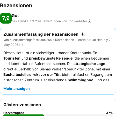
Rezensionen
Gut
7,9
basierend auf 3.239 Bewertungen von
Top-Websites
Zusammenfassung der Rezensionen
Von KI zusammengefasst aus 800+ Rezensionen · Letzte Aktualisierung: 29
May 2026
Dieses Hotel ist ein vielseitiger urbaner Knotenpunkt für
Touristen
und
preisbewusste Reisende
, die einen bequemen
und komfortablen Aufenthalt suchen. Die
strategische Lage
direkt außerhalb von Sienas verkehrsberuhigter Zone, mit einer
Bushaltestelle direkt vor der Tür
, bietet einfachen Zugang zum
historischen Zentrum. Der einladende
Swimmingpool
und das
Solarium bieten eine entspannende Oase nach einem
Mehr anzeigen
Erkundungstag. Gäste loben stets den
außergewöhnlichen
Service
des freundlichen und hilfsbereiten Personals, und das
Frühstücksbuffet
ist ein Highlight, das eine reichhaltige
Gästerezensionen
Auswahl mit frischem Obst, hausgemachten Kuchen und lokalen
Produkten wie Honigwaben bietet. Für ein ruhigeres Erlebnis
Hervorragend
37
%