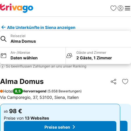
Favoriten
Einlog
Me
Alle Unterkünfte in Siena anzeigen
Reiseziel
Alma Domus
An-/Abreise
Gäste und Zimmer
Daten wählen
2 Gäste, 1 Zimmer
So beeinflussen Zahlungen an uns unser Ranking
Alma Domus
Teilen
Zu
Hotel
8,5
Hervorragend
(
5.658 Bewertungen
)
1 Sterne
Via Camporegio, 37, 53100, Siena, Italien
98 €
98 €
ab
ab
Preise von
13 Websites
Preise von
13 Websites
Preise sehen
Preise sehen