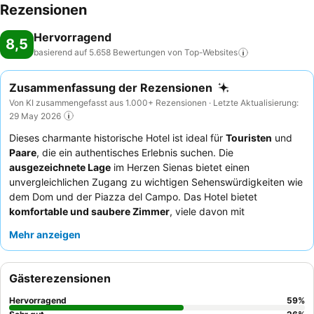
Rezensionen
Hervorragend
8,5
basierend auf 5.658 Bewertungen von
Top-Websites
Zusammenfassung der Rezensionen
Von KI zusammengefasst aus 1.000+ Rezensionen · Letzte Aktualisierung:
29 May 2026
Dieses charmante historische Hotel ist ideal für
Touristen
und
Paare
, die ein authentisches Erlebnis suchen. Die
ausgezeichnete Lage
im Herzen Sienas bietet einen
unvergleichlichen Zugang zu wichtigen Sehenswürdigkeiten wie
dem Dom und der Piazza del Campo. Das Hotel bietet
komfortable und saubere Zimmer
, viele davon mit
atemberaubendem Stadtblick, und die Gäste loben stets das
Mehr anzeigen
Hotelpersonal
für seine außergewöhnliche Freundlichkeit sowie
das abwechslungsreiche und hochwertige Frühstück. Für das
beste Erlebnis empfiehlt es sich, ein Zimmer in einer höheren
Gästerezensionen
Etage anzufragen, um die atemberaubende Aussicht voll
genießen zu können.
Hervorragend
59
%