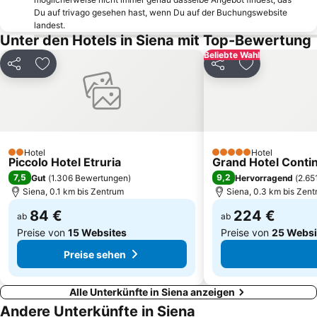
Du auf trivago gesehen hast, wenn Du auf der Buchungswebsite
Circolo del Golf dell'Ugolino
Chiocchio
landest.
Unter den Hotels in Siena mit Top-Bewertung
Volterra AD 1398
Antella
Beliebte Wahl
Abbazia di Monte Oliveto Maggiore
Castel San Gimignano
Teilen
Zu Favoriten hinzufügen
Teilen
Zu Favoriten
Mercantia
Ponte A Ema
Ghizzano
Centro Storico
Terme Antica Querciolaia
Kloster Sant Anna in Camprena
Valdichiana Outlet Village
Säule des Marzocco
Hotel
Hotel
2 Sterne
5 Sterne
Piccolo Hotel Etruria
Grand Hotel Contin
Donnini
Zentrale Nationalbibliothek Florenz
7,5
9,2
Gut
(
1.306 Bewertungen
)
Hervorragend
(
2.65
Torre del Mangia
San Gusmè
Siena, 0.1 km bis Zentrum
Siena, 0.3 km bis Zen
Museo del Cristallo
Badia a Coneo
84 €
224 €
ab
ab
Preise von
15 Websites
Preise von
25 Websi
Preise sehen
Alle Unterkünfte in Siena anzeigen
Andere Unterkünfte in Siena