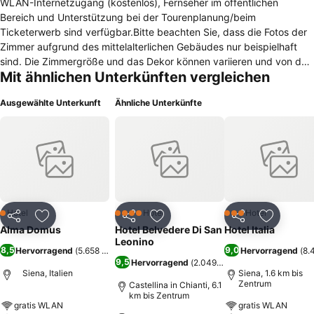
WLAN-Internetzugang (kostenlos), Fernseher im öffentlichen
Bereich und Unterstützung bei der Tourenplanung/beim
Ticketerwerb sind verfügbar.Bitte beachten Sie, dass die Fotos der
Zimmer aufgrund des mittelalterlichen Gebäudes nur beispielhaft
sind. Die Zimmergröße und das Dekor können variieren und von den
Mit ähnlichen Unterkünften vergleichen
gezeigten Fotos abweichen. Bei einer Buchung von mehr als 2
Zimmern können gesonderte Bestimmungen und Zusatzgebühren
Ausgewählte Unterkunft
Ähnliche Unterkünfte
gelten. Bitte teilen Sie der Unterkunft Hotel Alma Domus Ihre
voraussichtliche Ankunftszeit im Voraus mit. Nutzen Sie hierfür bei
der Buchung das Feld für besondere Anfragen oder kontaktieren Sie
die Unterkunft direkt. Beim Check-in müssen Sie einen
Lichtbildausweis sowie die Kreditkarte vorlegen. Sonderwünsche
unterliegen der Verfügbarkeit und sind gegebenenfalls mit einem
Aufpreis verbunden.
Hotel
Hotel
Hotel
1 Sterne
4 Sterne
3 Sterne
Teilen
Zu Favoriten hinzufügen
Teilen
Zu Favoriten hinzufügen
Teilen
Zu Favor
Alma Domus
Hotel Belvedere Di San
Hotel Italia
Leonino
8,5
9,0
Hervorragend
(
5.658 Bewertungen
)
Hervorragend
(
8.
9,5
Hervorragend
(
2.049 Bewertungen
)
Siena, Italien
Siena, 1.6 km bis
Zentrum
Castellina in Chianti, 6.1
km bis Zentrum
gratis WLAN
gratis WLAN