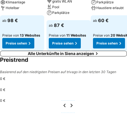
gratis WLAN
Klimaanlage
Parkplätze
Pool
Hotelbar
Haustiere erlaubt
Parkplätze
Preise sehen
Preise sehen
98 €
60 €
ab
ab
Preise sehen
87 €
ab
Preise von
13 Websites
Preise von
11 Websites
Preise von
20 Websi
Preise sehen
Preise sehen
Preise sehen
Alle Unterkünfte in Siena anzeigen
Preistrend
Basierend auf den niedrigsten Preisen auf trivago in den letzten 30 Tagen
0 €
0 €
0 €