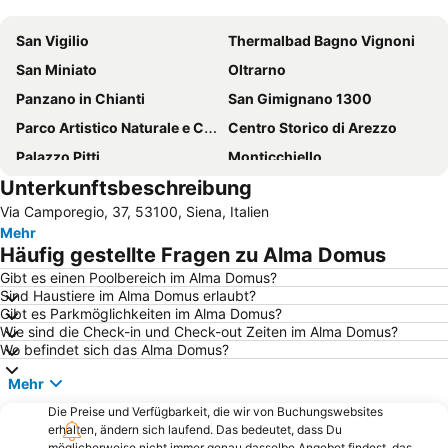
Karte vergrößern
San Vigilio
Thermalbad Bagno Vignoni
San Miniato
Oltrarno
Panzano in Chianti
San Gimignano 1300
Parco Artistico Naturale e Culturale della Val d'Orcia
Centro Storico di Arezzo
Palazzo Pitti
Monticchiello
Unterkunftsbeschreibung
Bettolle
Borgo di Badia a Passignano
Via Camporegio, 37, 53100, Siena, Italien
Historische Altstadt von Pienza
Schloß Brolio
Mehr
Aussichtsplatz Piazzale Michelangelo
Rovezzano
Häufig gestellte Fragen zu Alma Domus
Dom von Siena
Siena Railway Station
Gibt es einen Poolbereich im Alma Domus?
Sind Haustiere im Alma Domus erlaubt?
Castello di Verrazzano
Castelnuovo dell'Abate
Gibt es Parkmöglichkeiten im Alma Domus?
Klosterruine San Galgano
Arezzo
Wie sind die Check-in und Check-out Zeiten im Alma Domus?
Wo befindet sich das Alma Domus?
Historical Centre
Roccatederighi
Mehr
The Mall
Grassina
Die Preise und Verfügbarkeit, die wir von Buchungswebsites
Galluzzo
Piazza del Campo
erhalten, ändern sich laufend. Das bedeutet, dass Du
Terme di Petriolo
Piazza della Cisterna
möglicherweise nicht immer genau dasselbe Angebot findest, das