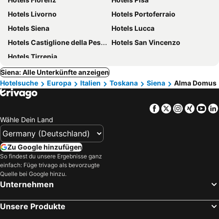
Hotels Livorno
Hotels Portoferraio
Hotels Siena
Hotels Lucca
Hotels Castiglione della Pescaia
Hotels San Vincenzo
Hotels Tirrenia
Siena: Alle Unterkünfte anzeigen
Hotelsuche
Europa
Italien
Toskana
Siena
Alma Domus
Facebook
Twitter
Instagra
Xing
Yo
Wähle Dein Land
Zu Google hinzufügen
So findest du unsere Ergebnisse ganz
einfach: Füge trivago als bevorzugte
Quelle bei Google hinzu.
Unternehmen
Unsere Produkte