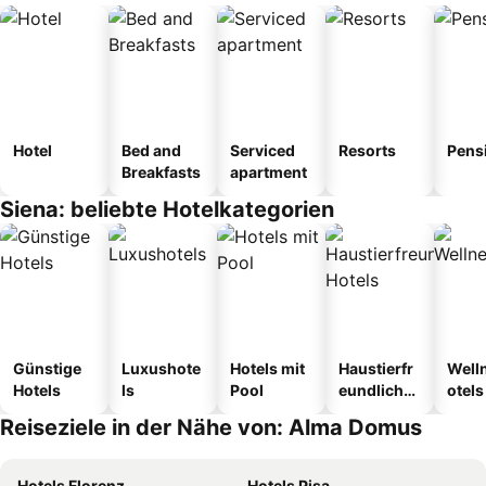
Hotel
Bed and
Serviced
Resorts
Pens
Breakfasts
apartment
Siena: beliebte Hotelkategorien
Günstige
Luxushote
Hotels mit
Haustierfr
Well
Hotels
ls
Pool
eundliche
otels
Hotels
Reiseziele in der Nähe von: Alma Domus
Hotels Florenz
Hotels Pisa