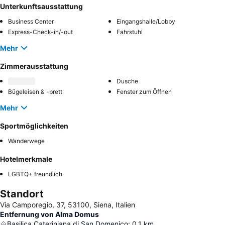
Unterkunftsausstattung
Business Center
Eingangshalle/Lobby
Express-Check-in/-out
Fahrstuhl
Mehr
Zimmerausstattung
Dusche
Bügeleisen & -brett
Fenster zum Öffnen
Mehr
Sportmöglichkeiten
Wanderwege
Hotelmerkmale
LGBTQ+ freundlich
Standort
Via Camporegio, 37, 53100, Siena, Italien
Entfernung von Alma Domus
Basilica Cateriniana di San Domenico
:
0.1
km