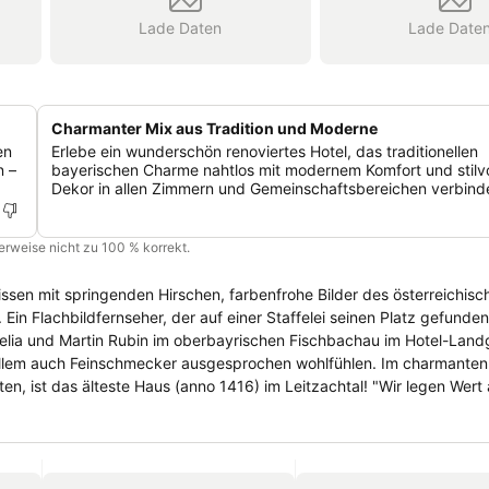
Lade Daten
Lade Date
Charmanter Mix aus Tradition und Moderne
en
Erlebe ein wunderschön renoviertes Hotel, das traditionellen
n –
bayerischen Charme nahtlos mit modernem Komfort und stilv
Dekor in allen Zimmern und Gemeinschaftsbereichen verbind
cherweise nicht zu 100 % korrekt.
Ein Flachbildfernseher, der auf einer Staffelei seinen Platz gefunden
elia und Martin Rubin im oberbayrischen Fischbachau im Hotel-Landg
 allem auch Feinschmecker ausgesprochen wohlfühlen. Im charmanten
en, ist das älteste Haus (anno 1416) im Leitzachtal! "Wir legen Wert 
 zu beziehen, haben aber auch Erzeuger, die wir noch aus unserer Kä
 uns sehr wichtig. Es gibt einen eigenen Kräutergarten, in dem Oliv
n. Gekocht wird saisonal. Wilde Wiesenkräuter gehen wir gerne sel