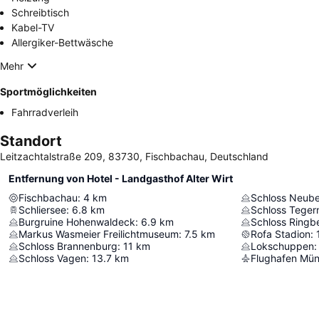
Schreibtisch
Kabel-TV
Allergiker-Bettwäsche
Mehr
Sportmöglichkeiten
Fahrradverleih
Standort
Leitzachtalstraße 209, 83730, Fischbachau, Deutschland
Entfernung von Hotel - Landgasthof Alter Wirt
Fischbachau
:
4
km
Schloss Neub
Schliersee
:
6.8
km
Schloss Teger
Burgruine Hohenwaldeck
:
6.9
km
Schloss Ringb
Markus Wasmeier Freilichtmuseum
:
7.5
km
Rofa Stadion
:
Schloss Brannenburg
:
11
km
Lokschuppen
:
Schloss Vagen
:
13.7
km
Flughafen Mü