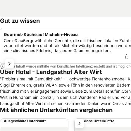
Gut zu wissen
Gourmet-Küche auf Michelin-Niveau
Genieß außergewöhnliche Gerichte, die mit frischen, lokalen Zutat
zubereitet werden und oft als Michelin-würdig beschrieben werde
ein kulinarisches Erlebnis, das jeden Gaumen begeistert.
Dieser Inhalt wurde mithilfe von künstlicher Intelligenz erstellt und ist mögli
Über Hotel - Landgasthof Alter Wirt
"Probier's mal mit Gemütlichkeit" - Hochwertige Fichtenholzmöbel, Kissen mit springenden Hirschen, farbenfrohe Bilder des österreichischen Künstlers
Siggi Ehrenreich, gratis WLAN sowie Föhn in den renovierten Bädern. 
frisch und mit viel Engagement sowie Liebe zum Detail schufen Corn
Wirt in Hundham ein Domizil, in dem sich Wanderer, Radler und vor
Landgasthof Alter Wirt mit seinen knarrenden Dielen wie in Omas Zeit
Mit ähnlichen Unterkünften vergleichen
Nachhaltigkeit, versuchen, möglichst viele Produkte aus der Region
kennen. Die Verarbeitung von frischen Kräutern und von Gewürzen ist
Ausgewählte Unterkunft
Ähnliche Unterkünfte
weiter
Kapuzinerkresse, Ringel- und Gänseblümchen oder Lavendel gedeihe
sammeln." Regionalität Oberbayern ohne Bier, geht das? NEIN - Deshalb hat der Alte Wirt in Hundham eine Brauerei mit viel Fingerspitzengefühl für