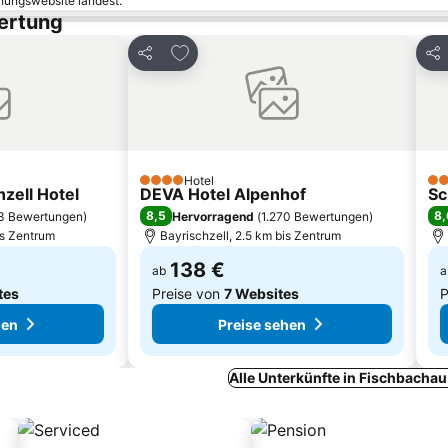
chungswebsite landest.
wertung
inzufügen
Zu Favoriten hinzufügen
Teilen
Tei
Hotel
4 Sterne
3 S
zell Hotel
DEVA Hotel Alpenhof
Sc
8,5
8,
3 Bewertungen
)
Hervorragend
(
1.270 Bewertungen
)
is Zentrum
Bayrischzell, 2.5 km bis Zentrum
138 €
ab
a
tes
Preise von
7 Websites
P
hen
Preise sehen
Alle Unterkünfte in Fischbacha