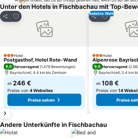
Angebot findest, das Du auf trivago gesehen hast, wenn Du auf der Bu
Unter den Hotels in Fischbachau mit Top-Be
Beliebte Wahl
Zu Favoriten hinzufügen
Zu Favoriten h
Teilen
Teilen
Hotel
Hotel
3 Sterne
3 Sterne
Postgasthof, Hotel Rote-Wand
Alpenrose Bayrisch
9,0
9,0
Hervorragend
(
1.478 Bewertungen
)
Hervorragend
(
2.58
Bayrischzell, 4.4 km bis Zentrum
Bayrischzell, 0.4 km b
246 €
108 €
ab
ab
Preise von
4 Websites
Preise von
14 Websi
Preise sehen
Preise se
Andere Unterkünfte in Fischbachau