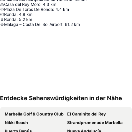
Casa del Rey Moro
:
4.3
km
Plaza De Toros De Ronda
:
4.4
km
Ronda
:
4.8
km
Ronda
:
5.2
km
Málaga – Costa Del Sol Airport
:
61.2
km
Entdecke Sehenswürdigkeiten in der Nähe
Karte vergrößern
Marbella Golf & Country Club
El Caminito del Rey
Nikki Beach
Strandpromenade Marbella
Puerto Banús
Nueva Andalucía