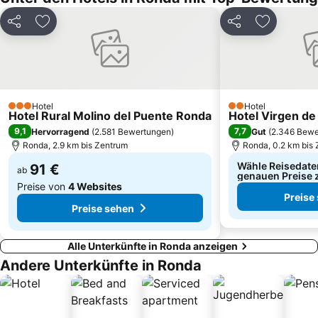
La Venus
Castillo de la Duquesa
Teilen
Zu Favoriten hinzufügen
Teilen
Zu Favori
Río Verde
Paseo de La Alameda
Café Schokolade
Calle La Bola
Selwo Aventura
Parque Natural de la Sierra de Grazalema
Port of Bajadilla
Ronda
Hotel
Hotel
3 Sterne
Guadalmina Golf Club
El Saladillo
2 Sterne
Hotel Rural Molino del Puente Ronda
Hotel Virgen de
9,1
7,7
Hervorragend
(
2.581 Bewertungen
)
Gut
(
2.346 Bewe
Convention & Exhibition Centre of Marbella
La Bajadilla
Ronda, 2.9 km bis Zentrum
Ronda, 0.2 km bis
Wähle Reisedate
91 €
ab
genauen Preise 
Preise von
4 Websites
Preise
Preise sehen
Alle Unterkünfte in Ronda anzeigen
Andere Unterkünfte in Ronda