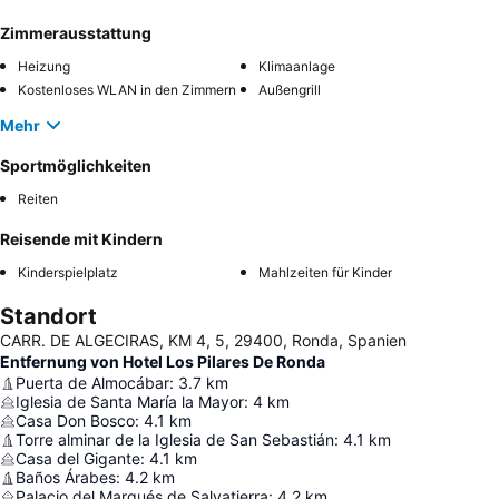
Zimmerausstattung
Heizung
Klimaanlage
Kostenloses WLAN in den Zimmern
Außengrill
Mehr
Sportmöglichkeiten
Reiten
Reisende mit Kindern
Kinderspielplatz
Mahlzeiten für Kinder
Standort
CARR. DE ALGECIRAS, KM 4, 5, 29400, Ronda, Spanien
Entfernung von Hotel Los Pilares De Ronda
Puerta de Almocábar
:
3.7
km
Iglesia de Santa María la Mayor
:
4
km
Casa Don Bosco
:
4.1
km
Torre alminar de la Iglesia de San Sebastián
:
4.1
km
Casa del Gigante
:
4.1
km
Baños Árabes
:
4.2
km
Palacio del Marqués de Salvatierra
:
4.2
km