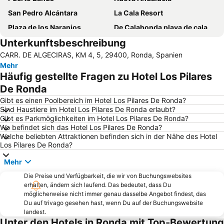
San Pedro Alcántara
La Cala Resort
Plaza de los Naranjos
De Calahonda playa de calahonda
Unterkunftsbeschreibung
Estepona Golf
Bahía Dorada
CARR. DE ALGECIRAS, KM 4, 5, 29400, Ronda, Spanien
Casino Marbella
Artola-Cabopino
Mehr
Marina de Puerto Banus
Neue Brücke
Häufig gestellte Fragen zu Hotel Los Pilares
Dunas de Artola
Puerto Cabopino
De Ronda
Ayuntamiento de Marbella
Playa del Cable
Gibt es einen Poolbereich im Hotel Los Pilares De Ronda?
Sind Haustiere im Hotel Los Pilares De Ronda erlaubt?
Calanova Golf Club
Ocean Club Marbella
Gibt es Parkmöglichkeiten im Hotel Los Pilares De Ronda?
Wo befindet sich das Hotel Los Pilares De Ronda?
El Faro
Allee an der Schlucht el Tajo
Welche beliebten Attraktionen befinden sich in der Nähe des Hotel
Puerto José Banús
Puerto Deportivo de Marbella
Los Pilares De Ronda?
Atalaya Golf & Country Club
Casco Antiguo
Mehr
Las Chapas
Los Naranjos Golf Club
Die Preise und Verfügbarkeit, die wir von Buchungswebsites
erhalten, ändern sich laufend. Das bedeutet, dass Du
Casablanca
Plaza de la Alameda
möglicherweise nicht immer genau dasselbe Angebot findest, das
Puerto y Varadero de la Duquesa
Stierkampfarena
Du auf trivago gesehen hast, wenn Du auf der Buchungswebsite
landest.
Playa Guadalmina
La Rada
Unter den Hotels in Ronda mit Top-Bewertung