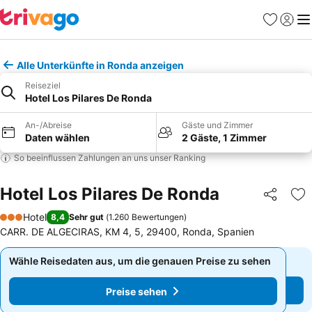
Favoriten
Einlog
Me
Alle Unterkünfte in Ronda anzeigen
Reiseziel
Hotel Los Pilares De Ronda
An-/Abreise
Gäste und Zimmer
Daten wählen
2 Gäste, 1 Zimmer
So beeinflussen Zahlungen an uns unser Ranking
Hotel Los Pilares De Ronda
Teilen
Zu
Hotel
8,4
Sehr gut
(
1.260 Bewertungen
)
3 Sterne
CARR. DE ALGECIRAS, KM 4, 5, 29400, Ronda, Spanien
Wähle Reisedaten aus, um die genauen Preise zu sehen
Wähle Reisedaten aus, um die genauen Preise zu sehen
Preise sehen
Preise sehen