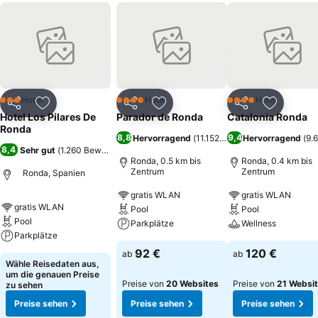
Hotel
Hotel
Hotel
3 Sterne
4 Sterne
4 Sterne
Teilen
Zu Favoriten hinzufügen
Teilen
Zu Favoriten hinzufügen
Teilen
Zu Favor
Hotel Los Pilares De
Parador de Ronda
Catalonia Ronda
Ronda
8,8
9,4
Hervorragend
(
11.152 Bewertungen
Hervorragend
)
(
9.
8,4
Sehr gut
(
1.260 Bewertungen
)
Ronda, 0.5 km bis
Ronda, 0.4 km bis
Zentrum
Zentrum
Ronda, Spanien
gratis WLAN
gratis WLAN
gratis WLAN
Pool
Pool
Pool
Parkplätze
Wellness
Parkplätze
92 €
120 €
ab
ab
Wähle Reisedaten aus,
um die genauen Preise
Preise von
20 Websites
Preise von
21 Websi
zu sehen
Preise sehen
Preise sehen
Preise sehen