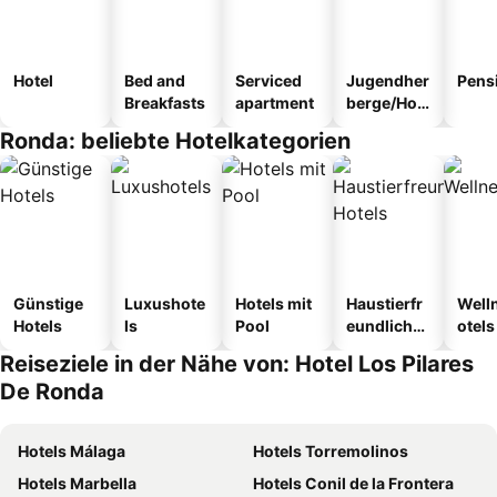
Hotel
Bed and
Serviced
Jugendher
Pens
Breakfasts
apartment
berge/Hos
tel
Ronda: beliebte Hotelkategorien
Günstige
Luxushote
Hotels mit
Haustierfr
Well
Hotels
ls
Pool
eundliche
otels
Hotels
Reiseziele in der Nähe von: Hotel Los Pilares
De Ronda
Hotels Málaga
Hotels Torremolinos
Hotels Marbella
Hotels Conil de la Frontera