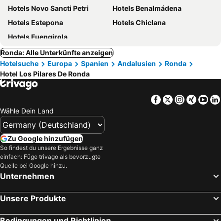
Hotels Novo Sancti Petri
Hotels Benalmádena
Hotels Estepona
Hotels Chiclana
Hotels Fuengirola
Ronda: Alle Unterkünfte anzeigen
Hotelsuche
Europa
Spanien
Andalusien
Ronda
Hotel Los Pilares De Ronda
Facebook
Twitter
Instagra
Xing
Yo
Wähle Dein Land
Zu Google hinzufügen
So findest du unsere Ergebnisse ganz
einfach: Füge trivago als bevorzugte
Quelle bei Google hinzu.
Unternehmen
Unsere Produkte
Bedingungen und Richtlinien