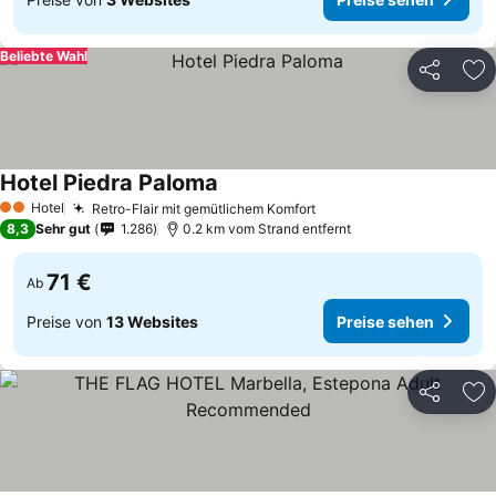
Beliebte Wahl
Teilen
Zu
Hotel Piedra Paloma
Hotel
Retro-Flair mit gemütlichem Komfort
2 Sterne
8,3
Sehr gut
1.286
0.2 km vom Strand entfernt
71 €
Ab
Preise von
13 Websites
Preise sehen
Teilen
Zu