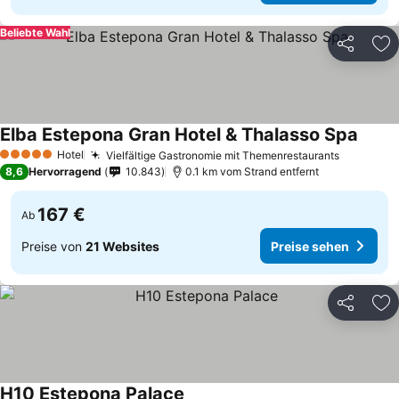
Beliebte Wahl
Teilen
Zu
Elba Estepona Gran Hotel & Thalasso Spa
Hotel
Vielfältige Gastronomie mit Themenrestaurants
5 Sterne
8,6
Hervorragend
10.843
0.1 km vom Strand entfernt
167 €
Ab
Preise von
21 Websites
Preise sehen
Teilen
Zu
H10 Estepona Palace