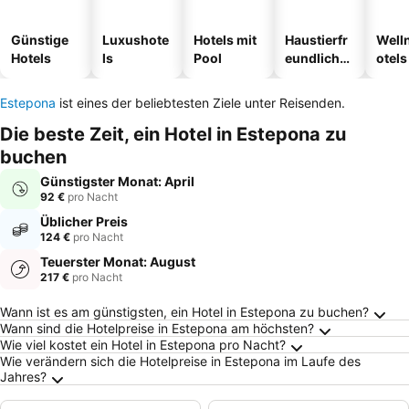
Günstige
Luxushote
Hotels mit
Haustierfr
Well
Hotels
ls
Pool
eundliche
otels
Hotels
Estepona
ist eines der beliebtesten Ziele unter Reisenden.
Die beste Zeit, ein Hotel in Estepona zu
buchen
Günstigster Monat: April
92 €
pro Nacht
Üblicher Preis
124 €
pro Nacht
Teuerster Monat: August
217 €
pro Nacht
Häufig gestellte Fragen zu Estepona
Wann ist es am günstigsten, ein Hotel in Estepona zu buchen?
Wann sind die Hotelpreise in Estepona am höchsten?
Wie viel kostet ein Hotel in Estepona pro Nacht?
Wie verändern sich die Hotelpreise in Estepona im Laufe des
Jahres?