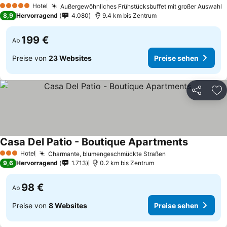
Hotel
Außergewöhnliches Frühstücksbuffet mit großer Auswahl
5 Sterne
8,9
Hervorragend
4.080
9.4 km bis Zentrum
199 €
Ab
Preise von
23 Websites
Preise sehen
Teilen
Zu
Casa Del Patio - Boutique Apartments
Hotel
Charmante, blumengeschmückte Straßen
3 Sterne
9,6
Hervorragend
1.713
0.2 km bis Zentrum
98 €
Ab
Preise von
8 Websites
Preise sehen