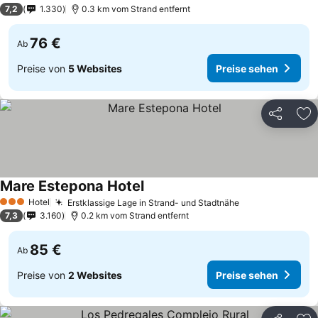
4 Sterne
7,2
1.330
0.3 km vom Strand entfernt
76 €
Ab
Preise von
5 Websites
Preise sehen
Teilen
Zu
Mare Estepona Hotel
Hotel
Erstklassige Lage in Strand- und Stadtnähe
3 Sterne
7,3
3.160
0.2 km vom Strand entfernt
85 €
Ab
Preise von
2 Websites
Preise sehen