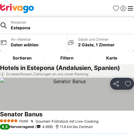
Favoriten
Einlog
Me
Reiseziel
Estepona
An-/Abreise
Gäste und Zimmer
Daten wählen
2 Gäste, 1 Zimmer
Sortieren
Filtern
Karte
Hotels in Estepona (Andalusien, Spanien)
So beeinflussen Zahlungen an uns unser Ranking
Teilen
Zu
Senator Banus
Hotel
Gourmet-Frühstück mit Live-Cooking
5 Sterne
8,5
Hervorragend
4.668
11.6 km bis Zentrum