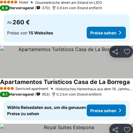
Hotel
Gourmetküche direkt am Strand im LIDO
5 Sterne
8,9
Hervorragend
370
0.6 km vom Strand entfernt
260 €
Ab
Preise von
15 Websites
Preise sehen
Teilen
Zu
Apartamentos Turísticos Casa de La Borrega
Serviced apartment
Historisches Herrenhaus aus dem 16. Jahrhundert
4 Sterne
9,1
Hervorragend
953
0.2 km vom Strand entfernt
Wähle Reisedaten aus, um die genauen
Preise sehen
Preise zu sehen
Teilen
Zu