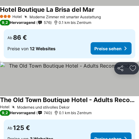
Hotel Boutique La Brisa del Mar
Hotel
Moderne Zimmer mit smarter Ausstattung
3 Sterne
9,2
Hervorragend
576
0.1 km bis Zentrum
86 €
Ab
Preise von
12 Websites
Preise sehen
Teilen
Zu
The Old Town Boutique Hotel - Adults Recommended
Hotel
Modernes und stilvolles Dekor
9,2
Hervorragend
740
0.1 km bis Zentrum
125 €
Ab
Preise von
3 Websites
Preise sehen