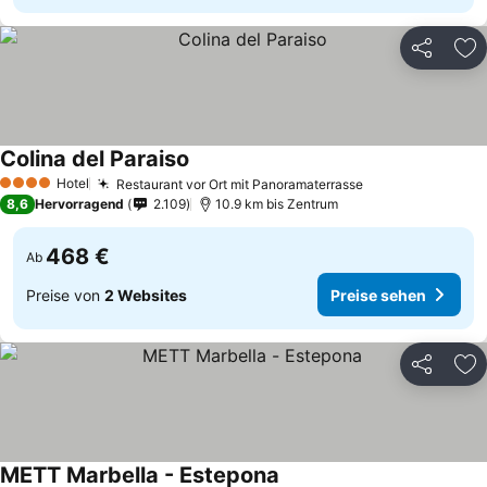
Teilen
Zu
Colina del Paraiso
Hotel
Restaurant vor Ort mit Panoramaterrasse
4 Sterne
8,6
Hervorragend
2.109
10.9 km bis Zentrum
468 €
Ab
Preise von
2 Websites
Preise sehen
Teilen
Zu
METT Marbella - Estepona