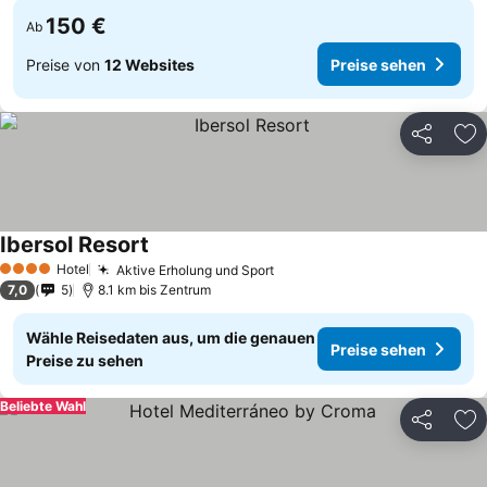
150 €
Ab
Preise von
12 Websites
Preise sehen
Teilen
Zu
Ibersol Resort
Hotel
Aktive Erholung und Sport
4 Sterne
7,0
5
8.1 km bis Zentrum
Wähle Reisedaten aus, um die genauen
Preise sehen
Preise zu sehen
Beliebte Wahl
Teilen
Zu