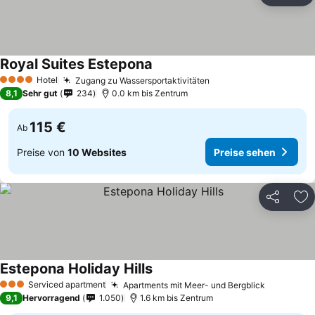
Royal Suites Estepona
Hotel
Zugang zu Wassersportaktivitäten
4 Sterne
8,1
Sehr gut
234
0.0 km bis Zentrum
115 €
Ab
Preise von
10 Websites
Preise sehen
Teilen
Zu
Estepona Holiday Hills
Serviced apartment
Apartments mit Meer- und Bergblick
3 Sterne
9,1
Hervorragend
1.050
1.6 km bis Zentrum