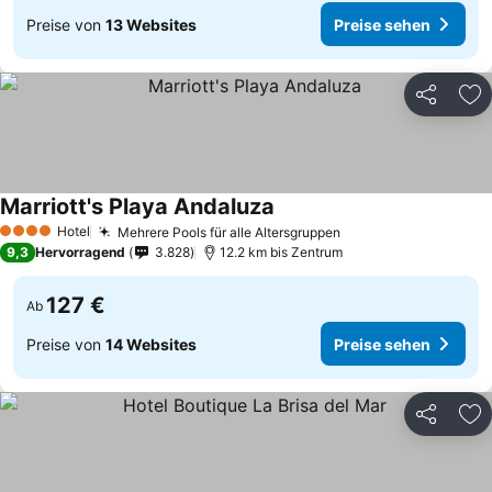
Preise von
13 Websites
Preise sehen
Teilen
Zu
Marriott's Playa Andaluza
Hotel
Mehrere Pools für alle Altersgruppen
4 Sterne
9,3
Hervorragend
3.828
12.2 km bis Zentrum
127 €
Ab
Preise von
14 Websites
Preise sehen
Teilen
Zu