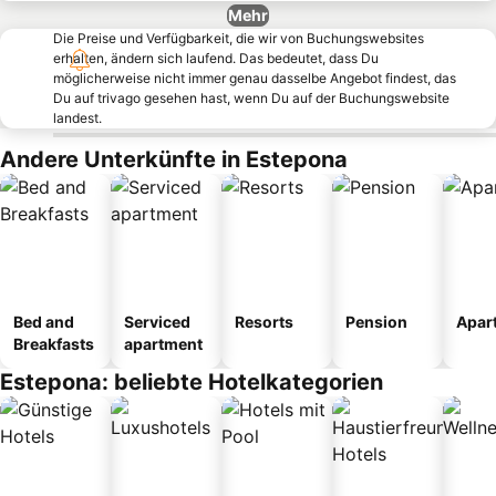
Mehr
Die Preise und Verfügbarkeit, die wir von Buchungswebsites
erhalten, ändern sich laufend. Das bedeutet, dass Du
möglicherweise nicht immer genau dasselbe Angebot findest, das
Du auf trivago gesehen hast, wenn Du auf der Buchungswebsite
landest.
Andere Unterkünfte in Estepona
Bed and
Serviced
Resorts
Pension
Apar
Breakfasts
apartment
Estepona: beliebte Hotelkategorien