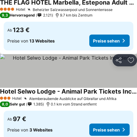
THE FLAG HOTEL Marbella, Estepona Adult Recommended
Hotel
Beheizter Salzwasserpool und Sonnenterrasse
4 Sterne
9,3
Hervorragend
2.121
9.7 km bis Zentrum
123 €
Ab
Preise von
13 Websites
Preise sehen
Teilen
Zu
Hotel Selwo Lodge - Animal Park Tickets Included
Hotel
Atemberaubende Ausblicke auf Gibraltar und Afrika
3 Sterne
8,0
Sehr gut
1.385
0.1 km vom Strand entfernt
97 €
Ab
Preise von
3 Websites
Preise sehen