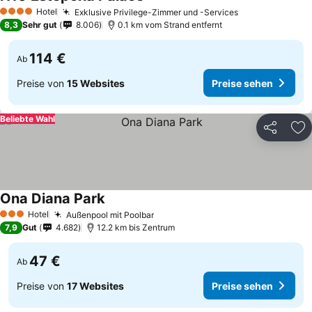
Hotel
Exklusive Privilege-Zimmer und -Services
4 Sterne
8,3
Sehr gut
8.006
0.1 km vom Strand entfernt
114 €
Ab
Preise von
15 Websites
Preise sehen
Beliebte Wahl
Teilen
Zu
Ona Diana Park
Hotel
Außenpool mit Poolbar
3 Sterne
7,9
Gut
4.682
12.2 km bis Zentrum
47 €
Ab
Preise von
17 Websites
Preise sehen