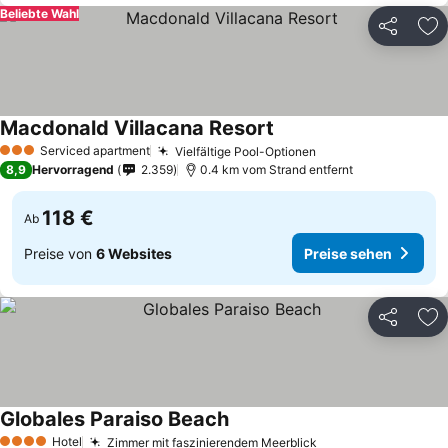
Beliebte Wahl
Teilen
Zu
Macdonald Villacana Resort
Serviced apartment
Vielfältige Pool-Optionen
3 Sterne
8,9
Hervorragend
2.359
0.4 km vom Strand entfernt
118 €
Ab
Preise von
6 Websites
Preise sehen
Teilen
Zu
Globales Paraiso Beach
Hotel
Zimmer mit faszinierendem Meerblick