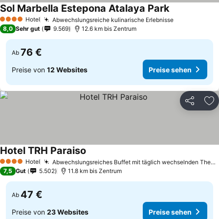
Sol Marbella Estepona Atalaya Park
Hotel
Abwechslungsreiche kulinarische Erlebnisse
4 Sterne
8,0
Sehr gut
9.569
12.6 km bis Zentrum
76 €
Ab
Preise von
12 Websites
Preise sehen
Teilen
Zu
Hotel TRH Paraiso
Hotel
Abwechslungsreiches Buffet mit täglich wechselnden Themen
4 Sterne
7,5
Gut
5.502
11.8 km bis Zentrum
47 €
Ab
Preise von
23 Websites
Preise sehen