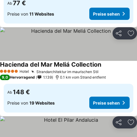
77 €
Ab
Preise von
11 Websites
Preise sehen
Teilen
Zu
Hacienda del Mar Meliá Collection
Hotel
Strandarchitektur im maurischen Stil
5 Sterne
9,0
Hervorragend
1.139
0.1 km vom Strand entfernt
148 €
Ab
Preise von
19 Websites
Preise sehen
Teilen
Zu