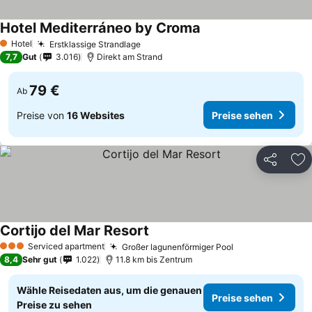
Hotel Mediterráneo by Croma
Hotel
Erstklassige Strandlage
1 Sterne
7,7
Gut
3.016
Direkt am Strand
79 €
Ab
Preise von
16 Websites
Preise sehen
Teilen
Zu
Cortijo del Mar Resort
Serviced apartment
Großer lagunenförmiger Pool
3 Sterne
8,4
Sehr gut
1.022
11.8 km bis Zentrum
Wähle Reisedaten aus, um die genauen
Preise sehen
Preise zu sehen