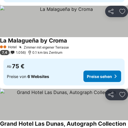
Teilen
Zu
La Malagueña by Croma
Hotel
Zimmer mit eigener Terrasse
2 Sterne
7,4
1.056
0.1 km bis Zentrum
75 €
Ab
Preise von
6 Websites
Preise sehen
Teilen
Zu
Grand Hotel Las Dunas, Autograph Collection