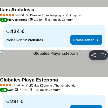
Ikos Andalusia
Resort
Direkter Strandzugang mit Chiringuito
5 Sterne
9,6
Hervorragend
3.959
8.1 km bis Zentrum
424 €
Ab
Preise von
12 Websites
Preise sehen
Teilen
Zu
Globales Playa Estepona
Hotel
Vielfältige Küche mit Themenabenden
4 Sterne
7,9
Gut
7.275
12.4 km bis Zentrum
291 €
Ab