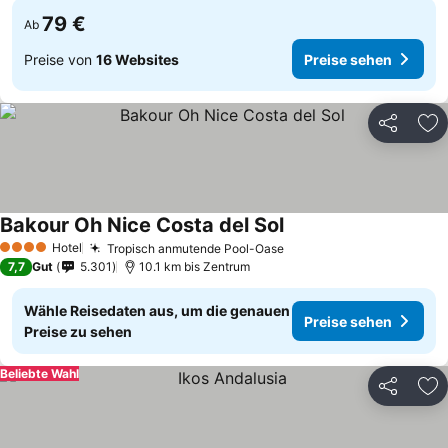
79 €
Ab
Preise von
16 Websites
Preise sehen
Teilen
Zu
Bakour Oh Nice Costa del Sol
Hotel
Tropisch anmutende Pool-Oase
4 Sterne
7,7
Gut
5.301
10.1 km bis Zentrum
Wähle Reisedaten aus, um die genauen
Preise sehen
Preise zu sehen
Beliebte Wahl
Teilen
Zu