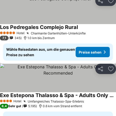
Teilen
Zu
Los Pedregales Complejo Rural
Hotel
Charmante Gartenhütten-Unterkünfte
5 Sterne
7,1
345
1.0 km bis Zentrum
Wähle Reisedaten aus, um die genauen
Preise sehen
Preise zu sehen
Teilen
Zu
Exe Estepona Thalasso & Spa - Adults Only Recommended
Hotel
Umfangreiches Thalasso-Spa-Erlebnis
4 Sterne
8,4
Sehr gut
5.195
0.6 km vom Strand entfernt