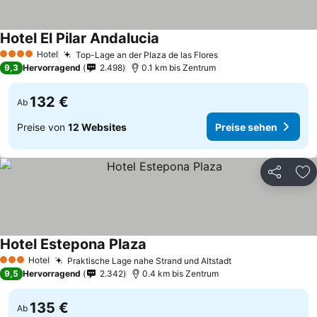
Hotel El Pilar Andalucia
Hotel
Top-Lage an der Plaza de las Flores
4 Sterne
9,3
Hervorragend
2.498
0.1 km bis Zentrum
132 €
Ab
Preise von
12 Websites
Preise sehen
Teilen
Zu
Hotel Estepona Plaza
Hotel
Praktische Lage nahe Strand und Altstadt
3 Sterne
9,5
Hervorragend
2.342
0.4 km bis Zentrum
135 €
Ab