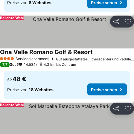
Preise von
8 Websites
Preise sehen
Beliebte Wahl
Teilen
Zu
Ona Valle Romano Golf & Resort
Serviced apartment
Gut ausgestattetes Fitnesscenter und Paddle-Tennisplätze
4 Sterne
7,7
Gut
14.584
4.3 km bis Zentrum
48 €
Ab
Preise von
18 Websites
Preise sehen
Beliebte Wahl
Teilen
Zu