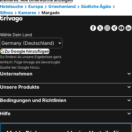
Hotelsuche
Europa
Griechenland
Südliche Ägäis
Sifnos
Kamares
Margado
Facebook
Twitter
Instagra
Xing
Yo
Wähle Dein Land
Zu Google hinzufügen
So findest du unsere Ergebnisse ganz
einfach: Füge trivago als bevorzugte
Quelle bei Google hinzu.
Unternehmen
Unsere Produkte
Bedingungen und Richtlinien
Hilfe