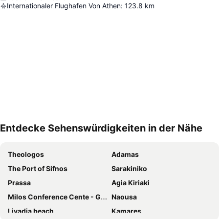
Internationaler Flughafen Von Athen
:
123.8
km
Entdecke Sehenswürdigkeiten in der Nähe
Karte vergrößern
Theologos
Adamas
The Port of Sifnos
Sarakiniko
Prassa
Agia Kiriaki
Milos Conference Cente - George Iliopoulos
Naousa
Livadia beach
Kamares