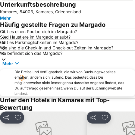
Unterkunftsbeschreibung
Platys Gyalos
Antiparos Cave
Kamares, 84003, Kamares, Griechenland
Pahaina
Glyfa
Mehr
Flughafen Milos Island
Pounda
Häufig gestellte Fragen zu Margado
Limani Parikia
Agali
Gibt es einen Poolbereich im Margado?
Sind Haustiere im Margado erlaubt?
Agathopes
Flampouria
Gibt es Parkmöglichkeiten im Margado?
Herronisos
Epta Martyres
Wie sind die Check-in und Check-out Zeiten im Margado?
Wo befindet sich das Margado?
Faros
Traditional Settlement of Klima
Mehr
Palaiochori beach
Tsigrado
Die Preise und Verfügbarkeit, die wir von Buchungswebsites
Agios Nikolaos
erhalten, ändern sich laufend. Das bedeutet, dass Du
möglicherweise nicht immer genau dasselbe Angebot findest, das
Du auf trivago gesehen hast, wenn Du auf der Buchungswebsite
landest.
Unter den Hotels in Kamares mit Top-
Bewertung
Teilen
Zu Favoriten hinzufügen
Teilen
Zu Favoriten