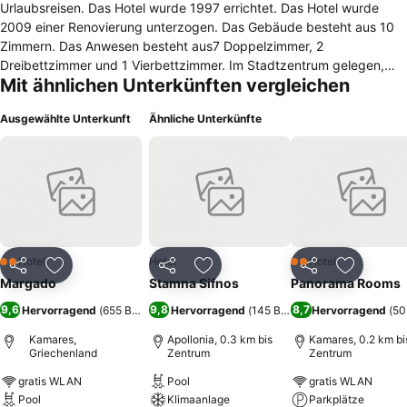
Urlaubsreisen. Das Hotel wurde 1997 errichtet. Das Hotel wurde
2009 einer Renovierung unterzogen. Das Gebäude besteht aus 10
Zimmern. Das Anwesen besteht aus7 Doppelzimmer, 2
Dreibettzimmer und 1 Vierbettzimmer. Im Stadtzentrum gelegen,
Mit ähnlichen Unterkünften vergleichen
bietet Das Hotel leichten Zugang zur Stadt und zu allem, was sie zu
bieten hat. Das Hotel ist ganz in der Nähe des Hauptbahnhofs und
Ausgewählte Unterkunft
Ähnliche Unterkünfte
der Busstation der Stadt. Das Hotel ist nur wenige Autominuten von
öffentlichen Verkehrsverbindungen entfernt. Der Strand ist nur
wenige Minuten entfernt. Das Hotel befindet sich nur wenige
Schritte vom Hafen entfernt. Es gibt einen Parkplatz auf dem
Gelände.
Hotel
Hotel
Hotel
2 Sterne
2 Sterne
Teilen
Zu Favoriten hinzufügen
Teilen
Zu Favoriten hinzufügen
Teilen
Zu Favor
Margado
Stamna Sifnos
Panorama Rooms
9,6
9,8
8,7
Hervorragend
(
655 Bewertungen
Hervorragend
)
(
145 Bewertungen
Hervorragend
)
(
50
Kamares,
Apollonia, 0.3 km bis
Kamares, 0.2 km bi
Griechenland
Zentrum
Zentrum
gratis WLAN
Pool
gratis WLAN
Pool
Klimaanlage
Parkplätze