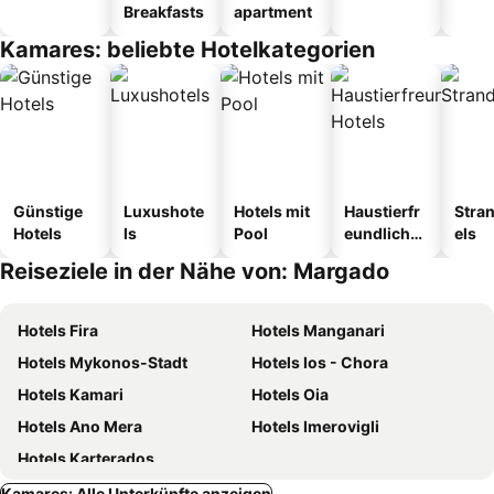
Breakfasts
apartment
Kamares: beliebte Hotelkategorien
Günstige
Luxushote
Hotels mit
Haustierfr
Stra
Hotels
ls
Pool
eundliche
els
Hotels
Reiseziele in der Nähe von: Margado
Hotels Fira
Hotels Manganari
Hotels Mykonos-Stadt
Hotels Ios - Chora
Hotels Kamari
Hotels Oia
Hotels Ano Mera
Hotels Imerovigli
Hotels Karterados
Kamares: Alle Unterkünfte anzeigen