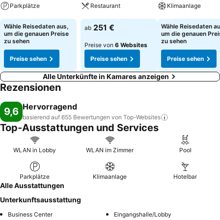
Parkplätze
Restaurant
Klimaanlage
Preise sehen
Preise sehen
Preise sehen
Wähle Reisedaten aus,
251 €
Wähle Reisedaten au
ab
um die genauen Preise
um die genauen Prei
zu sehen
zu sehen
Preise von
6 Websites
Preise sehen
Preise sehen
Preise sehen
Alle Unterkünfte in Kamares anzeigen
Rezensionen
Hervorragend
9,6
basierend auf 655 Bewertungen von
Top-Websites
Top-Ausstattungen und Services
WLAN in Lobby
WLAN im Zimmer
Pool
Parkplätze
Klimaanlage
Hotelbar
Alle Ausstattungen
Unterkunftsausstattung
Business Center
Eingangshalle/Lobby