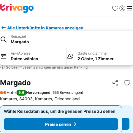
Favoriten
Einlog
Me
Alle Unterkünfte in Kamares anzeigen
Reiseziel
Margado
An-/Abreise
Gäste und Zimmer
Daten wählen
2 Gäste, 1 Zimmer
So beeinflussen Zahlungen an uns unser Ranking
Margado
Teilen
Zu
Hotel
9,6
Hervorragend
(
655 Bewertungen
)
2 Sterne
Kamares, 84003, Kamares, Griechenland
Wähle Reisedaten aus, um die genauen Preise zu sehen
Wähle Reisedaten aus, um die genauen Preise zu sehen
Preise sehen
Preise sehen