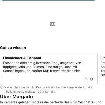
1 / 1
Gut zu wissen
Einladender Außenpool
Ei
Entspanne dich am glitzernden Pool, umgeben von
En
üppigem Grün und Blumen. Eine ruhige Oase mit
Ap
Sonnenliegen und sanfter Musik erwartet dich hier.
Ta
so
Dieser Inhalt wurde mithilfe von künstlicher Intelligenz erstellt und ist
möglicherweise nicht zu 100 % korrekt.
Über Margado
In Kamares gelegen, ist dies die perfekte Basis für Geschäfts- und