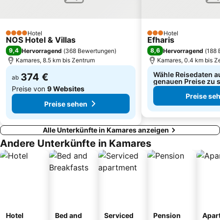
Hotel
Hotel
4 Sterne
3 Sterne
NOS Hotel & Villas
Efharis
9,4
8,6
Hervorragend
(
368 Bewertungen
)
Hervorragend
(
188 
Kamares, 8.5 km bis Zentrum
Kamares, 0.4 km bis Z
Wähle Reisedaten a
374 €
ab
genauen Preise zu 
Preise von
9 Websites
Preise se
Preise sehen
Alle Unterkünfte in Kamares anzeigen
Andere Unterkünfte in Kamares
Hotel
Bed and
Serviced
Pension
Apar