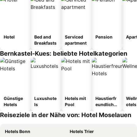
Hotel
Bed and
Serviced
Pension
Apar
Breakfasts
apartment
Bernkastel-Kues: beliebte Hotelkategorien
Günstige
Luxushote
Hotels mit
Haustierfr
Well
Hotels
ls
Pool
eundliche
otels
Hotels
Reiseziele in der Nähe von: Hotel Moselauen
Hotels Bonn
Hotels Trier