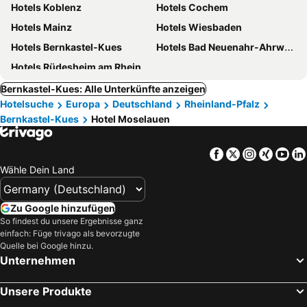
Hotels Koblenz
Hotels Cochem
Hotels Mainz
Hotels Wiesbaden
Hotels Bernkastel-Kues
Hotels Bad Neuenahr-Ahrweiler
Hotels Rüdesheim am Rhein
Bernkastel-Kues: Alle Unterkünfte anzeigen
Hotelsuche
Europa
Deutschland
Rheinland-Pfalz
Bernkastel-Kues
Hotel Moselauen
Facebook
Twitter
Instagra
Xing
Yo
Wähle Dein Land
Zu Google hinzufügen
So findest du unsere Ergebnisse ganz
einfach: Füge trivago als bevorzugte
Quelle bei Google hinzu.
Unternehmen
Unsere Produkte