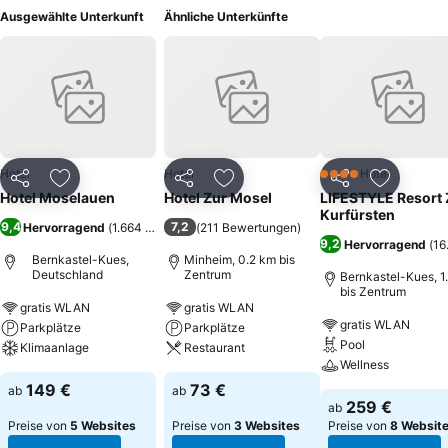
Ausgewählte Unterkunft
Ähnliche Unterkünfte
Hotel
Hotel
Hotel
4 Sterne
Teilen
Zu Favoriten hinzufügen
Teilen
Zu Favoriten hinzufügen
Teilen
Zu Favor
Hotel Moselauen
Hotel Zur Mosel
LIFESTYLE Resort
Kurfürsten
9,4
7,2
Hervorragend
(
1.664 Bewertungen
(
211 Bewertungen
)
)
9,2
Hervorragend
(
16
Bernkastel-Kues,
Minheim, 0.2 km bis
Deutschland
Zentrum
Bernkastel-Kues, 1
bis Zentrum
gratis WLAN
gratis WLAN
gratis WLAN
Parkplätze
Parkplätze
Pool
Klimaanlage
Restaurant
Wellness
149 €
73 €
ab
ab
259 €
ab
Preise von
5 Websites
Preise von
3 Websites
Preise von
8 Websit