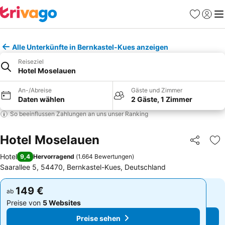
Favoriten
Einlog
Me
Alle Unterkünfte in Bernkastel-Kues anzeigen
Reiseziel
Hotel Moselauen
An-/Abreise
Gäste und Zimmer
Daten wählen
2 Gäste, 1 Zimmer
So beeinflussen Zahlungen an uns unser Ranking
Hotel Moselauen
Teilen
Zu
Hotel
9,4
Hervorragend
(
1.664 Bewertungen
)
Saarallee 5, 54470, Bernkastel-Kues, Deutschland
149 €
149 €
ab
ab
Preise von
5 Websites
Preise von
5 Websites
Preise sehen
Preise sehen