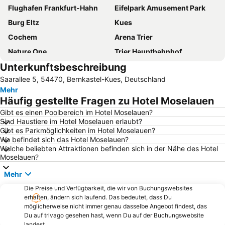
Flughafen Frankfurt-Hahn
Eifelpark Amusement Park
Burg Eltz
Kues
Cochem
Arena Trier
Nature One
Trier Hauptbahnhof
Unterkunftsbeschreibung
Bernkastel
Kastellaun
Saarallee 5, 54470, Bernkastel-Kues, Deutschland
Mosel-Wein-Express
Meerfelder Maar
Mehr
Schalkenmehrener Maar
Bahnhof Wasserbillig
Häufig gestellte Fragen zu Hotel Moselauen
European Geopark Vulkaneifel
Mosel Wein Museum
Gibt es einen Poolbereich im Hotel Moselauen?
Sind Haustiere im Hotel Moselauen erlaubt?
Maare-Mosel-Radweg
Cond
Gibt es Parkmöglichkeiten im Hotel Moselauen?
Porta Nigra
Bahnhof Cochem
Wo befindet sich das Hotel Moselauen?
Welche beliebten Attraktionen befinden sich in der Nähe des Hotel
Brauhaus Kloster Machern
Sehl
Moselauen?
Pulvermaar
Cochem Castle
Mehr
Wehlen
Eifel Vulkanmuseum
Die Preise und Verfügbarkeit, die wir von Buchungswebsites
Kyrburg
Olewig
erhalten, ändern sich laufend. Das bedeutet, dass Du
möglicherweise nicht immer genau dasselbe Angebot findest, das
Alte Burg Longuich
Trierer Dom
Du auf trivago gesehen hast, wenn Du auf der Buchungswebsite
landest.