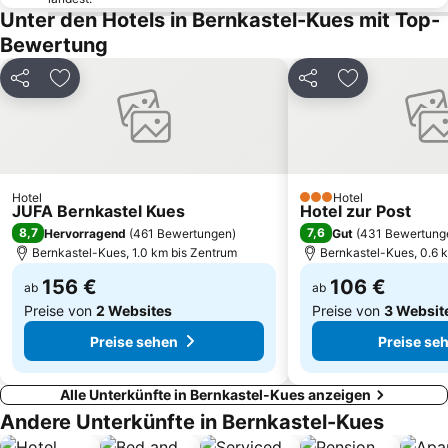
Zeltinger Hof
Fritz
Unter den Hotels in Bernkastel-Kues mit Top-
Abtei Himmerod
Vulkanexpress Brohltal-Railway
Bewertung
Euren
Pfalzel
Teilen
Zu Favoriten hinzufügen
Teilen
Zu Favoriten
Zewen
Tarforst
Brauheck
Amphitheater Trier
Keltischer Ringwall in Otzenhausen
Adler und Wolfspark Kasselburg
Andel
Sommerrodelbahn Erbeskopf
Hotel
Hotel
Naturfreibad Gemündener Maar
Hauptmarkt
3 Sterne
JUFA Bernkastel Kues
Hotel zur Post
8,7
7,6
Hervorragend
(
461 Bewertungen
)
Gut
(
431 Bewertung
Nürburg
Ehrenburg
Bernkastel-Kues, 1.0 km bis Zentrum
Bernkastel-Kues, 0.6 
156 €
106 €
ab
ab
Preise von
2 Websites
Preise von
3 Websit
Preise sehen
Preise se
Alle Unterkünfte in Bernkastel-Kues anzeigen
Andere Unterkünfte in Bernkastel-Kues