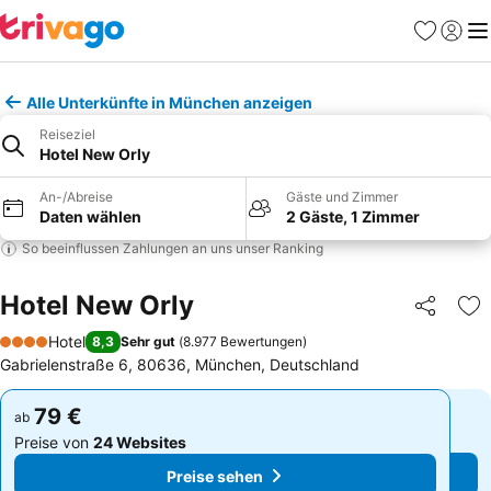
Favoriten
Einlog
Me
Alle Unterkünfte in München anzeigen
Reiseziel
Hotel New Orly
An-/Abreise
Gäste und Zimmer
Daten wählen
2 Gäste, 1 Zimmer
So beeinflussen Zahlungen an uns unser Ranking
Hotel New Orly
Teilen
Zu
Hotel
8,3
Sehr gut
(
8.977 Bewertungen
)
4 Sterne
Gabrielenstraße 6, 80636, München, Deutschland
79 €
79 €
ab
ab
Preise von
24 Websites
Preise von
24 Websites
Preise sehen
Preise sehen