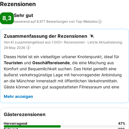
Rezensionen
Sehr gut
8,3
basierend auf 8.977 Bewertungen von
Top-Websites
Zusammenfassung der Rezensionen
Von KI zusammengefasst aus 1.000+ Rezensionen · Letzte Aktualisierung:
29 May 2026
Dieses Hotel ist ein vielseitiger urbaner Knotenpunkt, ideal für
Touristen
und
Geschäftsreisende
, die eine Mischung aus
Komfort und Bequemlichkeit suchen. Das Hotel genießt eine
äußerst verkehrsgünstige Lage mit hervorragender Anbindung
an die Münchner Innenstadt mit öffentlichen Verkehrsmitteln.
Gäste können einen gut ausgestatteten Fitnessraum und eine
saubere
Sauna
nutzen, perfekt zum Entspannen nach einem
Mehr anzeigen
anstrengenden Tag. Das Personal wird stets für seine
außergewöhnliche Freundlichkeit und Hilfsbereitschaft gelobt,
was das vielfältige und hochwertige
Frühstücksbuffet
ergänzt,
Gästerezensionen
das oft die Erwartungen übertrifft. Für ein ruhigeres Erlebnis
sollten Gäste ein Zimmer mit Gartenblick anfragen.
Hervorragend
47
%