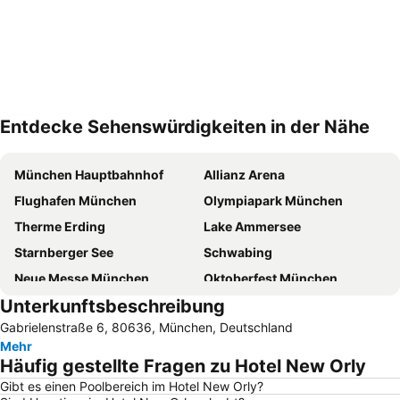
Entdecke Sehenswürdigkeiten in der Nähe
Karte vergrößern
München Hauptbahnhof
Allianz Arena
Flughafen München
Olympiapark München
Therme Erding
Lake Ammersee
Starnberger See
Schwabing
Neue Messe München
Oktoberfest München
Unterkunftsbeschreibung
Marienplatz
Starnberger See
Gabrielenstraße 6, 80636, München, Deutschland
Theresienwiese
Olympiahalle München
Mehr
Klinikum Großhadern Metro Station
Bahnhof München Ost
Häufig gestellte Fragen zu Hotel New Orly
Bogenhausen
Pasing-Obermenzing
Gibt es einen Poolbereich im Hotel New Orly?