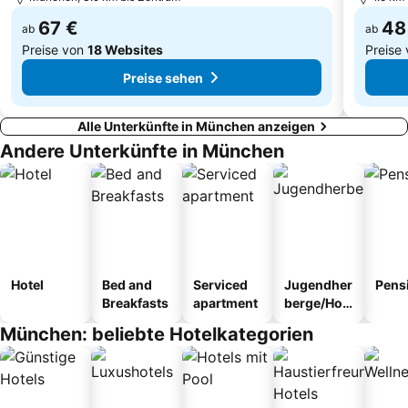
67 €
48
ab
ab
Preise von
18 Websites
Preise
Preise sehen
Alle Unterkünfte in München anzeigen
Andere Unterkünfte in München
Hotel
Bed and
Serviced
Jugendher
Pens
Breakfasts
apartment
berge/Hos
tel
München: beliebte Hotelkategorien