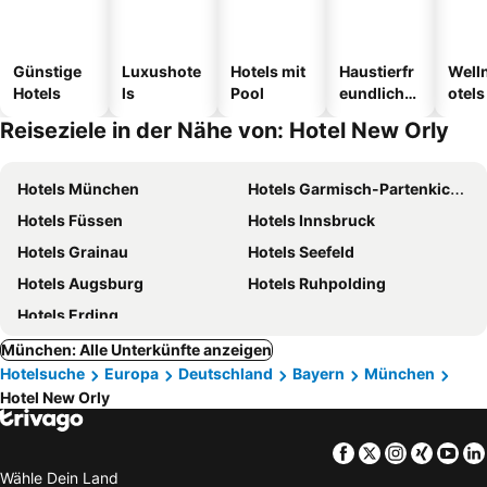
Günstige
Luxushote
Hotels mit
Haustierfr
Well
Hotels
ls
Pool
eundliche
otels
Hotels
Reiseziele in der Nähe von: Hotel New Orly
Hotels München
Hotels Garmisch-Partenkichen
Hotels Füssen
Hotels Innsbruck
Hotels Grainau
Hotels Seefeld
Hotels Augsburg
Hotels Ruhpolding
Hotels Erding
München: Alle Unterkünfte anzeigen
Hotelsuche
Europa
Deutschland
Bayern
München
Hotel New Orly
Facebook
Twitter
Instagra
Xing
Yo
Wähle Dein Land