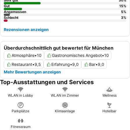
Sehr gut
30
%
Gut
15
%
Angemessen
5
%
Schlecht
3
%
Rezensionen anzeigen
Überdurchschnittlich gut bewertet für München
Atmosphäre
•
10
Gastronomisches Angebot
•
10
Restaurant
•
9,5
Erfahrung
•
9,0
Bar
•
9,0
Mehr Bewertungen anzeigen
Top-Ausstattungen und Services
WLAN in Lobby
WLAN im Zimmer
Wellness
Parkplätze
Klimaanlage
Hotelbar
Fitnessraum