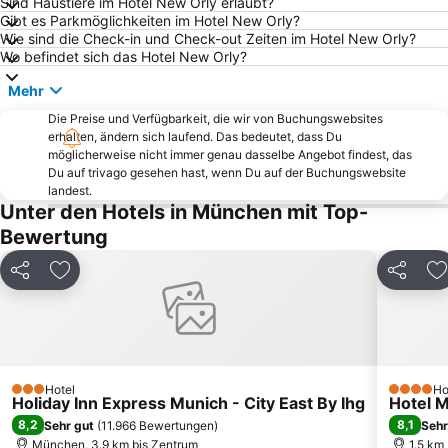
Sind Haustiere im Hotel New Orly erlaubt?
Viktualienmarkt
Sendling-Westpark
Gibt es Parkmöglichkeiten im Hotel New Orly?
U-Bahn
Altstadt-Lehel
Wie sind die Check-in und Check-out Zeiten im Hotel New Orly?
Wo befindet sich das Hotel New Orly?
BMW Park
Sendlinger Tor
Mehr
Tierpark Hellabrunn
Trudering-Riem
Die Preise und Verfügbarkeit, die wir von Buchungswebsites
Aubing-Lochhausen-Langwied
Au-Haidhausen
erhalten, ändern sich laufend. Das bedeutet, dass Du
Bahnhof München-Pasing
Englischer Garten
möglicherweise nicht immer genau dasselbe Angebot findest, das
Du auf trivago gesehen hast, wenn Du auf der Buchungswebsite
Maxvorstadt
Neuhausen-Nymphenburg
landest.
Unter den Hotels in München mit Top-
Deutsches Theater München
Laim
Bewertung
BMW Welt
Karlsplatz - Stachus
Bavaria Filmstadt
Deutsches Museum
Teilen
Zu Favoriten hinzufügen
Teilen
Z
Kaltenberger Ritterturnier
Moosach
Berg am Laim
Garching-Hochbrück Metro Station
Solln
Ammersee
Bavaria
Allach-Untermenzing
Hotel
Ho
3 Sterne
4 Sterne
Holiday Inn Express Munich - City East By Ihg
Hotel M
Arabellapark Metro Station
Freimann
8,2
8,1
Sehr gut
(
11.966 Bewertungen
)
Sehr
Königsplatz
Messestadt-Ost Metro Station
München, 3.9 km bis Zentrum
1.5 km