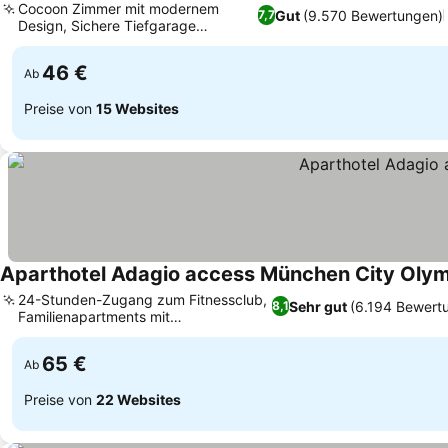
Cocoon Zimmer mit modernem
Gut
(9.570 Bewertungen)
7,7
Design, Sichere Tiefgarage
verfügbar
46 €
Ab
Preise von
15 Websites
Aparthotel Adagio access München City Oly
24-Stunden-Zugang zum Fitnessclub,
Sehr gut
(6.194 Bewert
8,1
Familienapartments mit
Verbindungstüren
65 €
Ab
Preise von
22 Websites