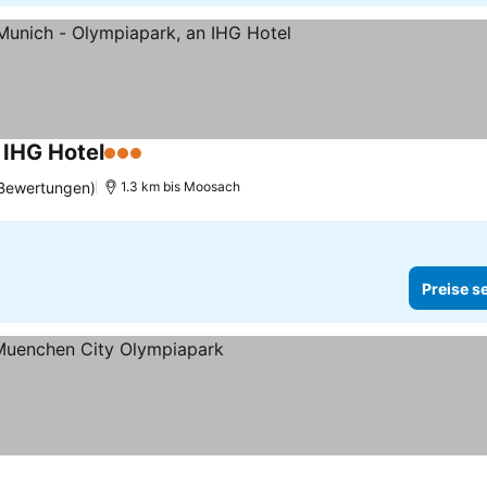
 IHG Hotel
3 Sterne
Bewertungen)
1.3 km bis Moosach
Preise s
e