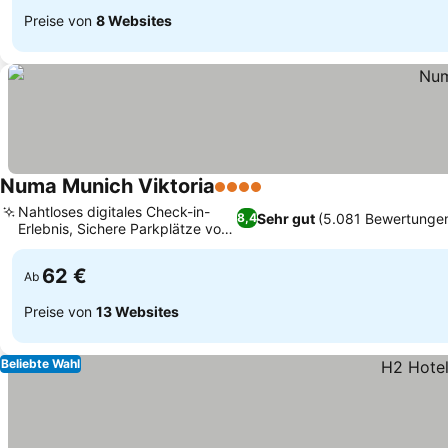
Preise von
8 Websites
Numa Munich Viktoria
4 Sterne
Nahtloses digitales Check-in-
Sehr gut
(5.081 Bewertunge
8,4
Erlebnis, Sichere Parkplätze vor
Ort
62 €
Ab
Preise von
13 Websites
Beliebte Wahl