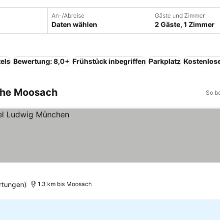
An-/Abreise
Gäste und Zimmer
Daten wählen
2 Gäste, 1 Zimmer
els
Bewertung: 8,0+
Frühstück inbegriffen
Parkplatz
Kostenlos
ahe Moosach
So b
rtungen)
1.3 km bis Moosach