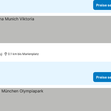
Preise s
n)
0.1 km bis Marienplatz
Preise s