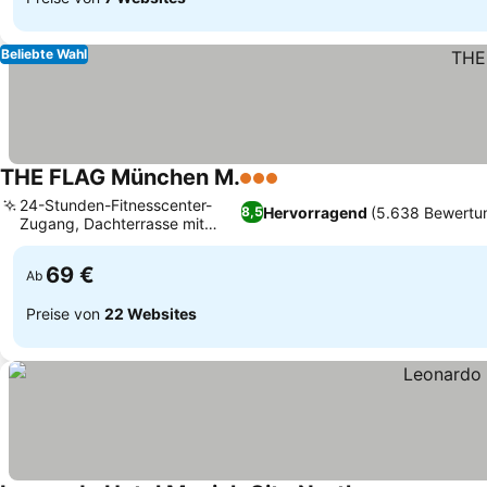
Beliebte Wahl
THE FLAG München M.
3 Sterne
24-Stunden-Fitnesscenter-
Hervorragend
(5.638 Bewertu
8,5
Zugang, Dachterrasse mit
Stadtblick
69 €
Ab
Preise von
22 Websites