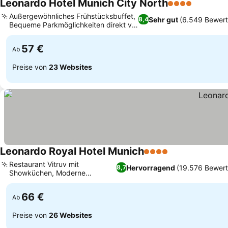
Leonardo Hotel Munich City North
4 Sterne
Außergewöhnliches Frühstücksbuffet,
Sehr gut
(6.549 Bewer
8,4
Bequeme Parkmöglichkeiten direkt vor
Ort
57 €
Ab
Preise von
23 Websites
Leonardo Royal Hotel Munich
4 Sterne
Restaurant Vitruv mit
Hervorragend
(19.576 Bewer
8,7
Showküchen, Moderne
Architektur und Design
66 €
Ab
Preise von
26 Websites