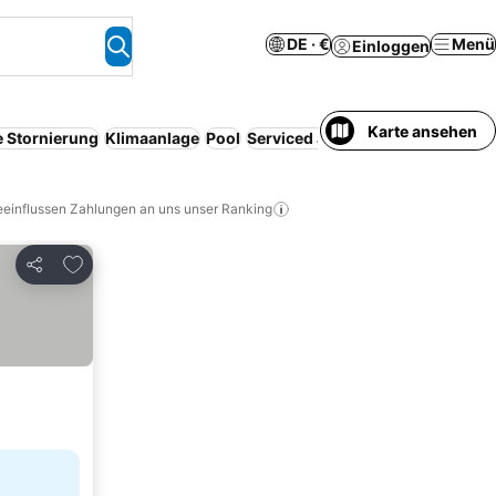
DE · €
Menü
Einloggen
Karte ansehen
e Stornierung
Klimaanlage
Pool
Serviced apartment
WLAN
Haust
eeinflussen Zahlungen an uns unser Ranking
Zu Favoriten hinzufügen
Teilen