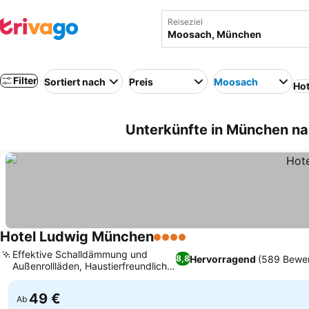
Reiseziel
Filter
Sortiert nach
Preis
Moosach
Hot
Unterkünfte in München n
Hotel Ludwig München
4 Sterne
Effektive Schalldämmung und
Hervorragend
(589 Bewe
8,8
Außenrollläden, Haustierfreundliche
Unterkunft
49 €
Ab