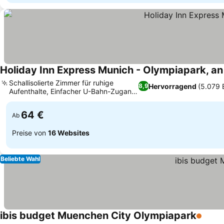
Holiday Inn Express Munich - Olympiapark, an
Schallisolierte Zimmer für ruhige
Hervorragend
(5.079 
8,9
Aufenthalte, Einfacher U-Bahn-Zugang
zum Stadtzentrum
64 €
Ab
Preise von
16 Websites
Beliebte Wahl
ibis budget Muenchen City Olympiapark
1 Stern