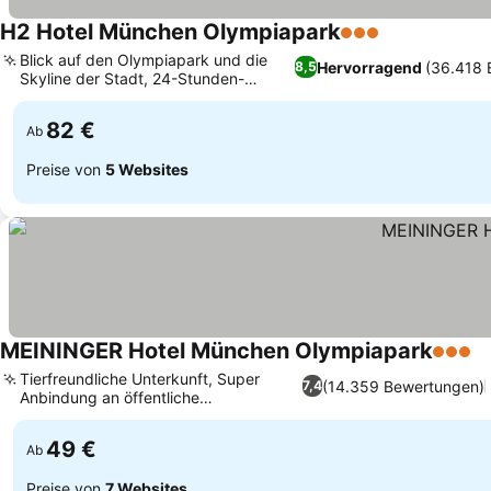
H2 Hotel München Olympiapark
3 Sterne
Blick auf den Olympiapark und die
Hervorragend
(36.418 
8,5
Skyline der Stadt, 24-Stunden-
Restaurant und Bistro
82 €
Ab
Preise von
5 Websites
MEININGER Hotel München Olympiapark
3 Ster
Tierfreundliche Unterkunft, Super
(14.359 Bewertungen)
7,4
Anbindung an öffentliche
Verkehrsmittel
49 €
Ab
Preise von
7 Websites