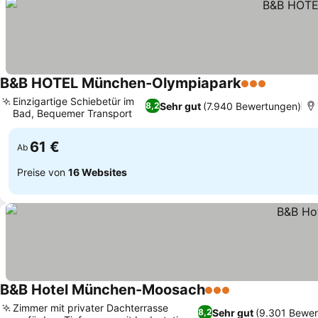
B&B HOTEL München-Olympiapark
3 Sterne
Einzigartige Schiebetür im
Sehr gut
(7.940 Bewertungen)
8,2
Bad, Bequemer Transport
61 €
Ab
Preise von
16 Websites
B&B Hotel München-Moosach
3 Sterne
Zimmer mit privater Dachterrasse
Sehr gut
(9.301 Bewer
8,2