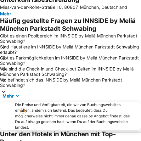
Mies-van-der-Rohe-Straße 10, 80807, München, Deutschland
Theresienwiese
Olympiahalle München
Mehr
Klinikum Großhadern Metro Station
Bahnhof München Ost
Häufig gestellte Fragen zu INNSiDE by Meliá
Bogenhausen
Pasing-Obermenzing
München Parkstadt Schwabing
Viktualienmarkt
Sendling-Westpark
Gibt es einen Poolbereich im INNSiDE by Meliá München Parkstadt
Schwabing?
U-Bahn
Altstadt-Lehel
Sind Haustiere im INNSiDE by Meliá München Parkstadt Schwabing
erlaubt?
BMW Park
Sendlinger Tor
Gibt es Parkmöglichkeiten im INNSiDE by Meliá München Parkstadt
Tierpark Hellabrunn
Trudering-Riem
Schwabing?
Wie sind die Check-in und Check-out Zeiten im INNSiDE by Meliá
Aubing-Lochhausen-Langwied
Au-Haidhausen
München Parkstadt Schwabing?
Wo befindet sich das INNSiDE by Meliá München Parkstadt
Bahnhof München-Pasing
Englischer Garten
Schwabing?
Maxvorstadt
Neuhausen-Nymphenburg
Mehr
Deutsches Theater München
Laim
Die Preise und Verfügbarkeit, die wir von Buchungswebsites
BMW Welt
Karlsplatz - Stachus
erhalten, ändern sich laufend. Das bedeutet, dass Du
möglicherweise nicht immer genau dasselbe Angebot findest, das
Bavaria Filmstadt
Deutsches Museum
Du auf trivago gesehen hast, wenn Du auf der Buchungswebsite
Kaltenberger Ritterturnier
Moosach
landest.
Unter den Hotels in München mit Top-
Berg am Laim
Garching-Hochbrück Metro Station