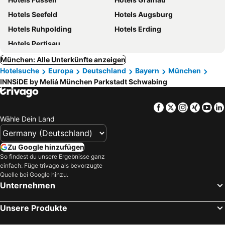
Hotels Seefeld
Hotels Augsburg
Hotels Ruhpolding
Hotels Erding
Hotels Pertisau
München: Alle Unterkünfte anzeigen
Hotelsuche
Europa
Deutschland
Bayern
München
INNSiDE by Meliá München Parkstadt Schwabing
Facebook
Twitter
Instagra
Xing
Yo
Wähle Dein Land
Zu Google hinzufügen
So findest du unsere Ergebnisse ganz
einfach: Füge trivago als bevorzugte
Quelle bei Google hinzu.
Unternehmen
Unsere Produkte