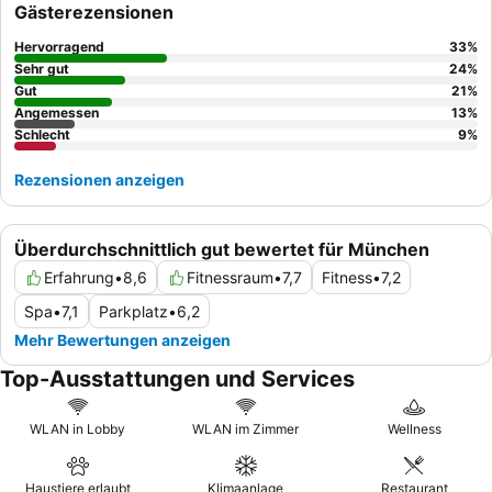
Gästerezensionen
einen angenehmeren Aufenthalt empfiehlt es sich, ein Zimmer
zur Rückseite des Hotels zu buchen, um Lärm von der
Hervorragend
33
%
Hauptstraße zu minimieren.
Sehr gut
24
%
Gut
21
%
Angemessen
13
%
Schlecht
9
%
Rezensionen anzeigen
Überdurchschnittlich gut bewertet für München
Erfahrung
•
8,6
Fitnessraum
•
7,7
Fitness
•
7,2
Spa
•
7,1
Parkplatz
•
6,2
Mehr Bewertungen anzeigen
Top-Ausstattungen und Services
WLAN in Lobby
WLAN im Zimmer
Wellness
Haustiere erlaubt
Klimaanlage
Restaurant