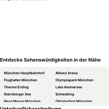
Entdecke Sehenswürdigkeiten in der Nähe
Karte vergrößern
München Hauptbahnhof
Allianz Arena
Flughafen München
Olympiapark München
Therme Erding
Lake Ammersee
Starnberger See
Schwabing
Neue Messe München
Oktoberfest München
Unterkunftsbeschreibung
Marienplatz
Starnberger See