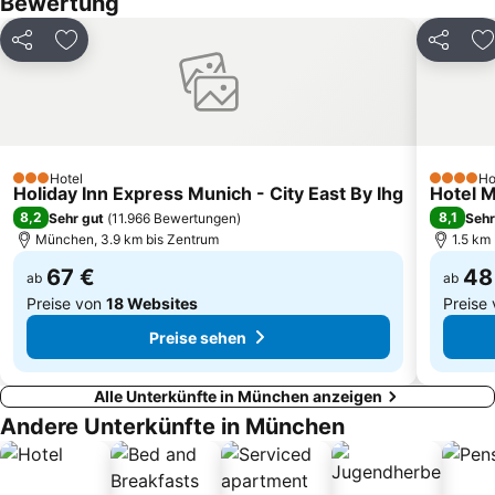
Bewertung
Solln
Ammersee
Bavaria
Allach-Untermenzing
Teilen
Zu Favoriten hinzufügen
Teilen
Z
Arabellapark Metro Station
Freimann
Königsplatz
Messestadt-Ost Metro Station
Hotel
Ho
3 Sterne
4 Sterne
Holiday Inn Express Munich - City East By Ihg
Hotel M
8,2
8,1
Sehr gut
(
11.966 Bewertungen
)
Sehr
München, 3.9 km bis Zentrum
1.5 km
67 €
48
ab
ab
Preise von
18 Websites
Preise
Preise sehen
Alle Unterkünfte in München anzeigen
Andere Unterkünfte in München