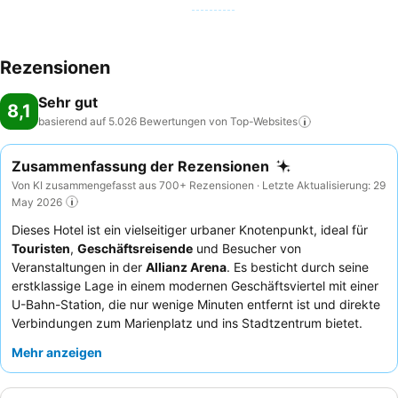
Rezensionen
Sehr gut
8,1
basierend auf 5.026 Bewertungen von
Top-Websites
Zusammenfassung der Rezensionen
Von KI zusammengefasst aus 700+ Rezensionen · Letzte Aktualisierung: 29
May 2026
Dieses Hotel ist ein vielseitiger urbaner Knotenpunkt, ideal für
Touristen
,
Geschäftsreisende
und Besucher von
Veranstaltungen in der
Allianz Arena
. Es besticht durch seine
erstklassige Lage in einem modernen Geschäftsviertel mit einer
U-Bahn-Station, die nur wenige Minuten entfernt ist und direkte
Verbindungen zum Marienplatz und ins Stadtzentrum bietet.
Das Hotel verfügt über eine
Sauna
und einen Fitnessraum,
Mehr anzeigen
wobei letzterer eher klein ist. Die Gäste loben durchweg das
freundliche und hilfsbereite Personal
sowie das reichhaltige,
vielfältige
Frühstücksbuffet
mit regionalen Spezialitäten. Für