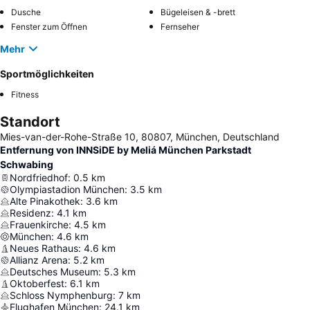
Dusche
Bügeleisen & -brett
Fenster zum Öffnen
Fernseher
Mehr
Sportmöglichkeiten
Fitness
Standort
Mies-van-der-Rohe-Straße 10, 80807, München, Deutschland
Entfernung von INNSiDE by Meliá München Parkstadt
Schwabing
Nordfriedhof
:
0.5
km
Olympiastadion München
:
3.5
km
Alte Pinakothek
:
3.6
km
Residenz
:
4.1
km
Frauenkirche
:
4.5
km
München
:
4.6
km
Neues Rathaus
:
4.6
km
Allianz Arena
:
5.2
km
Deutsches Museum
:
5.3
km
Oktoberfest
:
6.1
km
Schloss Nymphenburg
:
7
km
Flughafen München
:
24.1
km