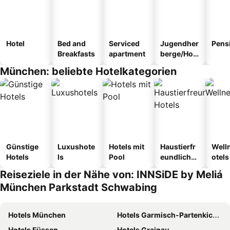
Hotel
Bed and
Serviced
Jugendher
Pens
Breakfasts
apartment
berge/Hos
tel
München: beliebte Hotelkategorien
Günstige
Luxushote
Hotels mit
Haustierfr
Well
Hotels
ls
Pool
eundliche
otels
Hotels
Reiseziele in der Nähe von: INNSiDE by Meliá
München Parkstadt Schwabing
Hotels München
Hotels Garmisch-Partenkichen
Hotels Füssen
Hotels Grainau