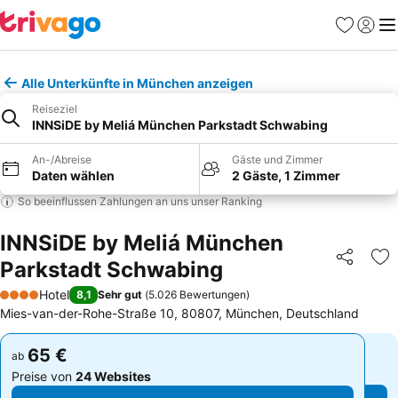
Favoriten
Einlog
Me
Alle Unterkünfte in München anzeigen
Reiseziel
INNSiDE by Meliá München Parkstadt Schwabing
An-/Abreise
Gäste und Zimmer
Daten wählen
2 Gäste, 1 Zimmer
So beeinflussen Zahlungen an uns unser Ranking
INNSiDE by Meliá München
Parkstadt Schwabing
Teilen
Zu
Hotel
8,1
Sehr gut
(
5.026 Bewertungen
)
4 Sterne
Mies-van-der-Rohe-Straße 10, 80807, München, Deutschland
65 €
65 €
ab
ab
Preise von
24 Websites
Preise von
24 Websites