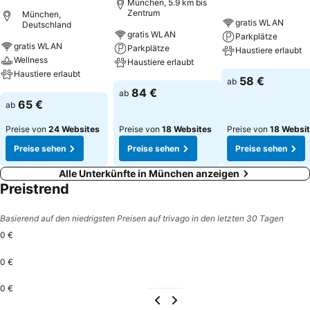
München, 5.9 km bis
Zentrum
München,
gratis WLAN
Deutschland
gratis WLAN
Parkplätze
gratis WLAN
Parkplätze
Haustiere erlaubt
Wellness
Haustiere erlaubt
Haustiere erlaubt
Preise sehen
58 €
ab
Preise sehen
84 €
ab
Preise sehen
65 €
ab
Preise von
24 Websites
Preise von
18 Websites
Preise von
18 Websi
Preise sehen
Preise sehen
Preise sehen
Alle Unterkünfte in München anzeigen
Preistrend
Basierend auf den niedrigsten Preisen auf trivago in den letzten 30 Tagen
0 €
0 €
0 €