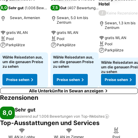
Hotel
8,0
7,5
Sehr gut
(
1.006 Bewertungen
)
Gut
(
407 Bewertungen
)
/
Keine Rezensione
Sewan, Armenien
Sewan, 5.0 km bis
Zentrum
Sewan, 1.3 km bis
Zentrum
gratis WLAN
gratis WLAN
gratis WLAN
Pool
Pool
Pool
Parkplätze
Parkplätze
Parkplätze
Wähle Reisedaten aus,
Wähle Reisedaten aus,
um die genauen Preise
um die genauen Preise
Wähle Reisedaten au
zu sehen
zu sehen
um die genauen Prei
zu sehen
Preise sehen
Preise sehen
Preise sehen
Alle Unterkünfte in Sewan anzeigen
Rezensionen
Sehr gut
8,0
basierend auf 1.006 Bewertungen von
Top-Websites
Top-Ausstattungen und Services
WLAN in Lobby
WLAN im Zimmer
Pool