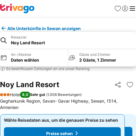
Favoriten
Einlog
Me
Alle Unterkünfte in Sewan anzeigen
Reiseziel
Noy Land Resort
An-/Abreise
Gäste und Zimmer
Daten wählen
2 Gäste, 1 Zimmer
So beeinflussen Zahlungen an uns unser Ranking
Noy Land Resort
Teilen
Zu
Hotel
8,0
Sehr gut
(
1.006 Bewertungen
)
3 Sterne
Gegharkunik Region, Sevan- Gavar Highway, Sewan, 1514,
Armenien
Wähle Reisedaten aus, um die genauen Preise zu sehen
Wähle Reisedaten aus, um die genauen Preise zu sehen
Preise sehen
Preise sehen