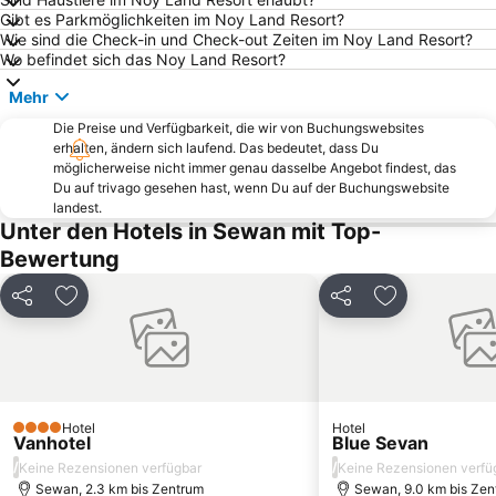
Gibt es Parkmöglichkeiten im Noy Land Resort?
Wie sind die Check-in und Check-out Zeiten im Noy Land Resort?
Wo befindet sich das Noy Land Resort?
Mehr
Die Preise und Verfügbarkeit, die wir von Buchungswebsites
erhalten, ändern sich laufend. Das bedeutet, dass Du
möglicherweise nicht immer genau dasselbe Angebot findest, das
Du auf trivago gesehen hast, wenn Du auf der Buchungswebsite
landest.
Unter den Hotels in Sewan mit Top-
Bewertung
Teilen
Zu Favoriten hinzufügen
Teilen
Zu Favoriten
Hotel
Hotel
4 Sterne
Vanhotel
Blue Sevan
/
/
Keine Rezensionen verfügbar
Keine Rezensionen verfü
Sewan, 2.3 km bis Zentrum
Sewan, 9.0 km bis Zen