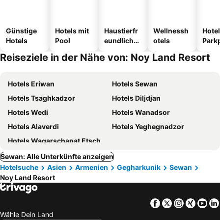
Günstige
Hotels mit
Haustierfr
Wellnessh
Hotel
Hotels
Pool
eundliche
otels
Park
Hotels
Reiseziele in der Nähe von: Noy Land Resort
Hotels Eriwan
Hotels Sewan
Hotels Tsaghkadzor
Hotels Diljdjan
Hotels Wedi
Hotels Wanadsor
Hotels Alaverdi
Hotels Yeghegnadzor
Hotels Wagarschapat Etschmiadsin
Sewan: Alle Unterkünfte anzeigen
Hotelsuche
Asien
Armenien
Gegharkunik
Sewan
Noy Land Resort
Facebook
Twitter
Instagra
Xing
Yo
Wähle Dein Land