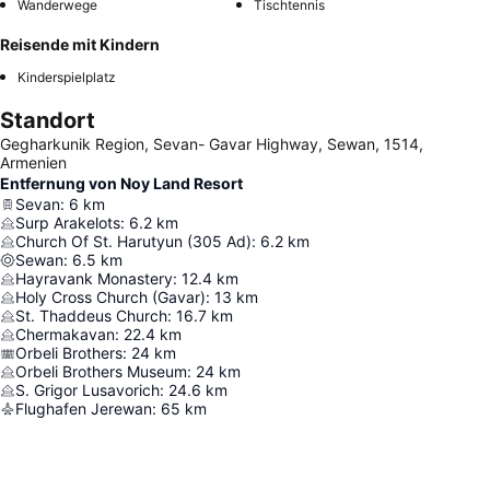
Wanderwege
Tischtennis
Reisende mit Kindern
Kinderspielplatz
Standort
Gegharkunik Region, Sevan- Gavar Highway, Sewan, 1514,
Armenien
Entfernung von Noy Land Resort
Sevan
:
6
km
Surp Arakelots
:
6.2
km
Church Of St. Harutyun (305 Ad)
:
6.2
km
Sewan
:
6.5
km
Hayravank Monastery
:
12.4
km
Holy Cross Church (Gavar)
:
13
km
St. Thaddeus Church
:
16.7
km
Chermakavan
:
22.4
km
Orbeli Brothers
:
24
km
Orbeli Brothers Museum
:
24
km
S. Grigor Lusavorich
:
24.6
km
Flughafen Jerewan
:
65
km