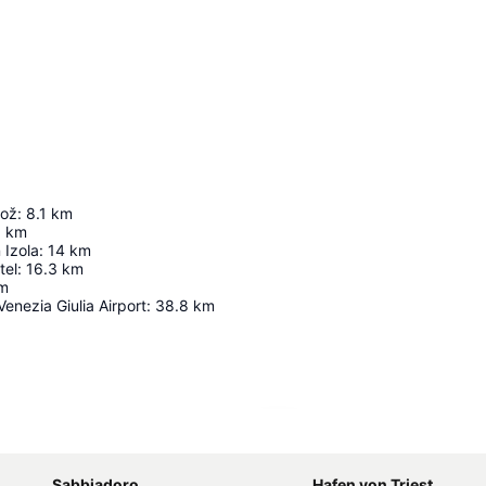
rož
:
8.1
km
5
km
 Izola
:
14
km
tel
:
16.3
km
m
 Venezia Giulia Airport
:
38.8
km
Karte vergrößern
Sabbiadoro
Hafen von Triest