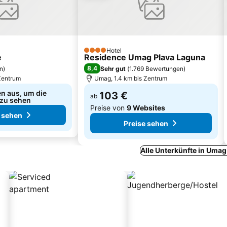
Hotel
4 Sterne
e
Residence Umag Plava Laguna
8,4
n
)
Sehr gut
(
1.769 Bewertungen
)
Zentrum
Umag, 1.4 km bis Zentrum
n aus, um die
103 €
ab
 zu sehen
Preise von
9 Websites
 sehen
Preise sehen
Alle Unterkünfte in Uma