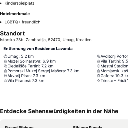
Kinderspielplatz
Hotelmerkmale
LGBTQ+ freundlich
Standort
Istarska 23b, Zambratija, 52470, Umag, Kroatien
Entfernung von Residence Lavanda
Umag
:
5.2
km
Avditorij Porto
Muzej Solinarstva
:
6.9
km
Vila Tartini
:
9.
Gledališče Tartini
:
7.2
km
Mestni Stadion
Pomorski Muzej Sergej Mašera
:
7.3
km
Momjanski kaš
Akvarij Piran
:
7.3
km
Gafers
:
19.3
k
Vila Piranesi
:
7.3
km
Trieste – Friuli
Entdecke Sehenswürdigkeiten in der Nähe
Strand Bibione
Bibione Pineda