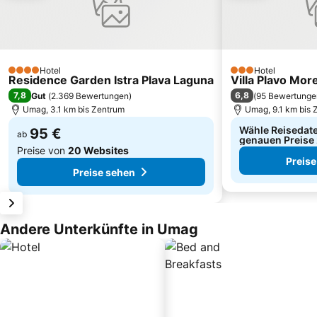
Hotel
Hotel
4 Sterne
3 Sterne
Residence Garden Istra Plava Laguna
Villa Plavo Mor
7,8
6,8
Gut
(
2.369 Bewertungen
)
(
95 Bewertunge
Umag, 3.1 km bis Zentrum
Umag, 9.1 km bis 
Wähle Reisedate
95 €
ab
genauen Preise
Preise von
20 Websites
Preise
Preise sehen
Andere Unterkünfte in Umag