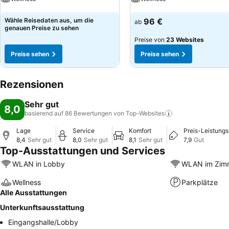
Preise sehen
Preise sehen
Wähle Reisedaten aus, um die
96 €
ab
genauen Preise zu sehen
Preise von
23 Websites
Preise sehen
Preise sehen
Rezensionen
Sehr gut
8,0
basierend auf 86 Bewertungen von
Top-Websites
Lage
Service
Komfort
Preis-Leistungs
8,4
Sehr gut
8,0
Sehr gut
8,1
Sehr gut
7,9
Gut
Top-Ausstattungen und Services
WLAN in Lobby
WLAN im Zim
Wellness
Parkplätze
Alle Ausstattungen
Unterkunftsausstattung
Eingangshalle/Lobby