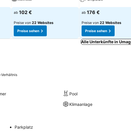
Preise sehen
Preise sehen
102 €
176 €
ab
ab
Preise von
22 Websites
Preise von
22 Websites
Preise sehen
Preise sehen
Alle Unterkünfte in Uma
-Verhältnis
mer
Pool
Klimaanlage
Parkplatz