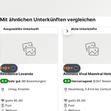
Mit ähnlichen Unterkünften vergleichen
Ausgewählte Unterkunft
Ähnliche Unterkünfte
weiter
Zu Favoriten hinzufügen
Zu Favoriten hinzuf
Hotel
Hotel
4 Sterne
4 Sterne
Teilen
Teilen
Residence Lavanda
Aminess Vival Maestral Hote
8,0
8,8
Sehr gut
(
86 Bewertungen
)
Hervorragend
(
8.841 Bewe
Umag, Kroatien
Neuenburg, 0.8 km bis Zentru
gratis WLAN
gratis WLAN
Pool
Pool
Wellness
Wellness