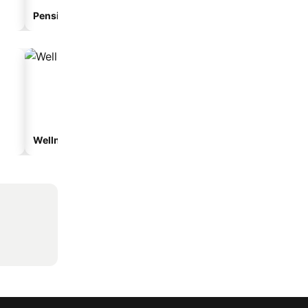
Pension
Aparthotel
Wellnesshotels
Strandhotels