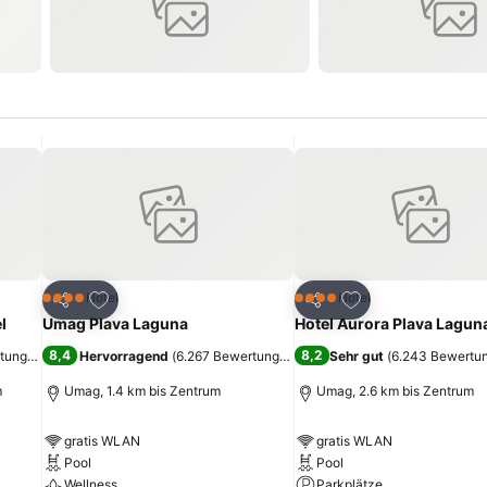
ügen
Zu Favoriten hinzufügen
Zu Favoriten hinz
Hotel
Hotel
4 Sterne
4 Sterne
Teilen
Teilen
l
Umag Plava Laguna
Hotel Aurora Plava Lagun
8,4
8,2
rtungen
)
Hervorragend
(
6.267 Bewertungen
)
Sehr gut
(
6.243 Bewertu
m
Umag, 1.4 km bis Zentrum
Umag, 2.6 km bis Zentrum
gratis WLAN
gratis WLAN
Pool
Pool
Wellness
Parkplätze