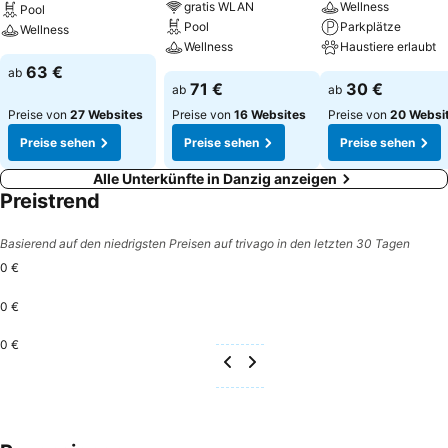
gratis WLAN
Wellness
Pool
Pool
Parkplätze
Wellness
Wellness
Haustiere erlaubt
63 €
ab
71 €
30 €
ab
ab
Preise von
27 Websites
Preise von
16 Websites
Preise von
20 Websi
Preise sehen
Preise sehen
Preise sehen
Alle Unterkünfte in Danzig anzeigen
Preistrend
Basierend auf den niedrigsten Preisen auf trivago in den letzten 30 Tagen
0 €
0 €
0 €