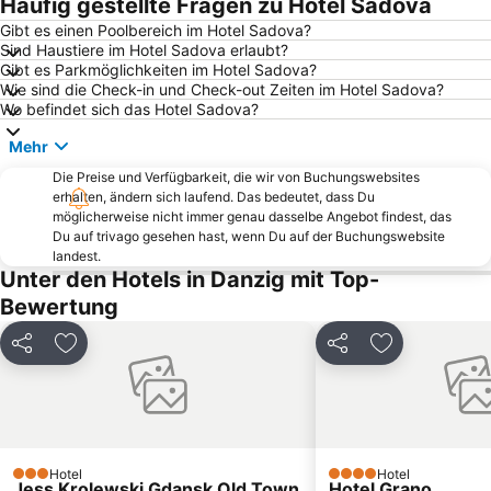
Häufig gestellte Fragen zu Hotel Sadova
Malbork Castle Museum
Długi Targ
Gibt es einen Poolbereich im Hotel Sadova?
Sind Haustiere im Hotel Sadova erlaubt?
Fontanna Neptuna
Plaża Stogi
Gibt es Parkmöglichkeiten im Hotel Sadova?
Plaża Sobieszewo
Plaża Jurata
Wie sind die Check-in und Check-out Zeiten im Hotel Sadova?
Wo befindet sich das Hotel Sadova?
Przymorze
Śródmieście
Mehr
Wrzeszcz Dolny
Westerplatte
Die Preise und Verfügbarkeit, die wir von Buchungswebsites
Carina
Krantor
erhalten, ändern sich laufend. Das bedeutet, dass Du
Plaża w Krynicy Morskiej
Aquapark Sopot
möglicherweise nicht immer genau dasselbe Angebot findest, das
Du auf trivago gesehen hast, wenn Du auf der Buchungswebsite
Gdyńska Przystań Jachtowa
Plaża Stegna
landest.
Unter den Hotels in Danzig mit Top-
Plaża nad pełnym morzem
Plaża Jelitkowo
Bewertung
Molo w Sopocie
Orunia
Wyspa Sobieszewska
Bulwar Nadmorski - Promenada
Teilen
Zu Favoriten hinzufügen
Teilen
Zu Favoriten
Łostowice
Ergo Arena
Jastarnia open sea beach
Piaski
Goldenes Tor - Langgasser Tor
Stadion Energa Gdańsk
Nowy Port
Dworzec PKP
Hotel
Hotel
3 Sterne
4 Sterne
Jess Krolewski Gdansk Old Town
Hotel Grano