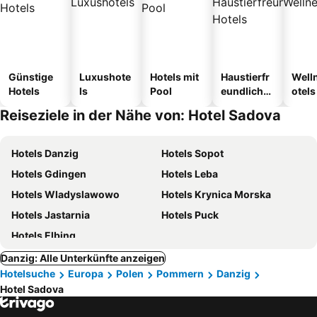
Günstige
Luxushote
Hotels mit
Haustierfr
Well
Hotels
ls
Pool
eundliche
otels
Hotels
Reiseziele in der Nähe von: Hotel Sadova
Hotels Danzig
Hotels Sopot
Hotels Gdingen
Hotels Leba
Hotels Wladyslawowo
Hotels Krynica Morska
Hotels Jastarnia
Hotels Puck
Hotels Elbing
Danzig: Alle Unterkünfte anzeigen
Hotelsuche
Europa
Polen
Pommern
Danzig
Hotel Sadova