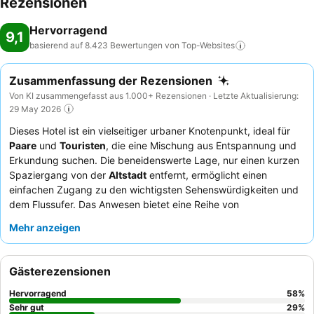
Rezensionen
Hervorragend
9,1
basierend auf 8.423 Bewertungen von
Top-Websites
Zusammenfassung der Rezensionen
Von KI zusammengefasst aus 1.000+ Rezensionen · Letzte Aktualisierung:
29 May 2026
Dieses Hotel ist ein vielseitiger urbaner Knotenpunkt, ideal für
Paare
und
Touristen
, die eine Mischung aus Entspannung und
Erkundung suchen. Die beneidenswerte Lage, nur einen kurzen
Spaziergang von der
Altstadt
entfernt, ermöglicht einen
einfachen Zugang zu den wichtigsten Sehenswürdigkeiten und
dem Flussufer. Das Anwesen bietet eine Reihe von
Einrichtungen, darunter einen
Swimmingpool
und einen gut
Mehr anzeigen
ausgestatteten Fitnessraum für Cardio-Workouts. Die Gäste
loben stets die außergewöhnliche Freundlichkeit des Personals
und das köstliche, abwechslungsreiche Frühstücksbuffet mit
Gästerezensionen
lokalen Spezialitäten und Optionen für verschiedene
Ernährungsbedürfnisse. Für ein einzigartiges Erlebnis sollten Sie
Hervorragend
58
%
eines der
Elektrofahrräder
des Hotels mieten, um die
Sehr gut
29
%