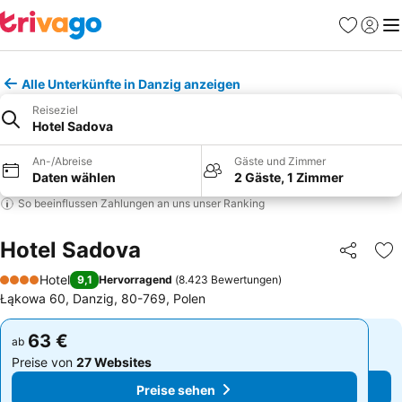
Favoriten
Einlog
Me
Alle Unterkünfte in Danzig anzeigen
Reiseziel
Hotel Sadova
An-/Abreise
Gäste und Zimmer
Daten wählen
2 Gäste, 1 Zimmer
So beeinflussen Zahlungen an uns unser Ranking
Hotel Sadova
Teilen
Zu
Hotel
9,1
Hervorragend
(
8.423 Bewertungen
)
4 Sterne
Łąkowa 60, Danzig, 80-769, Polen
63 €
63 €
ab
ab
Preise von
27 Websites
Preise von
27 Websites
Preise sehen
Preise sehen