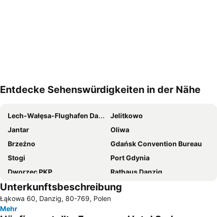
Entdecke Sehenswürdigkeiten in der Nähe
Karte vergrößern
Lech-Wałęsa-Flughafen Danzig
Jelitkowo
Jantar
Oliwa
Brzeźno
Gdańsk Convention Bureau
Stogi
Port Gdynia
Dworzec PKP
Rathaus Danzig
Unterkunftsbeschreibung
Marina Sopot
Sopot Południe
Łąkowa 60, Danzig, 80-769, Polen
Plaża Kąty Rybackie
Dolny Sopot - Centrum
Mehr
Napoli
Długa