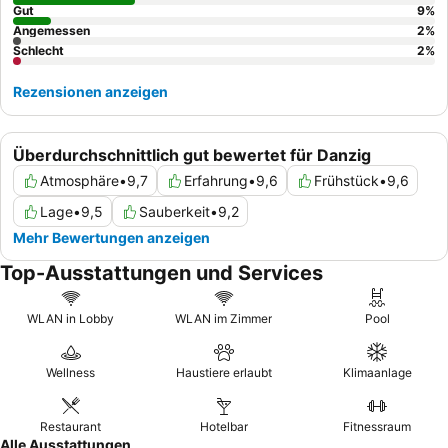
Umgebung zu erkunden.
Gut
9
%
Angemessen
2
%
Schlecht
2
%
Rezensionen anzeigen
Überdurchschnittlich gut bewertet für Danzig
Atmosphäre
•
9,7
Erfahrung
•
9,6
Frühstück
•
9,6
Lage
•
9,5
Sauberkeit
•
9,2
Mehr Bewertungen anzeigen
Top-Ausstattungen und Services
WLAN in Lobby
WLAN im Zimmer
Pool
Wellness
Haustiere erlaubt
Klimaanlage
Restaurant
Hotelbar
Fitnessraum
Alle Ausstattungen