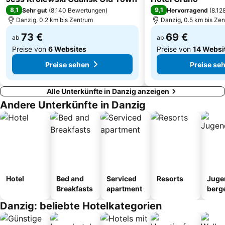
Wrzeszcz Górny
Brzeźno 1
8,1
9,1
Sehr gut
(
8.140 Bewertungen
)
Hervorragend
(
8.12
Sopot Lighthouse
Dom Zdrojowy
Danzig, 0.2 km bis Zentrum
Danzig, 0.5 km bis Ze
73 €
69 €
ab
ab
Preise von
6 Websites
Preise von
14 Websi
Preise sehen
Preise se
Alle Unterkünfte in Danzig anzeigen
Andere Unterkünfte in Danzig
Hotel
Bed and
Serviced
Resorts
Juge
Breakfasts
apartment
berg
tel
Danzig: beliebte Hotelkategorien