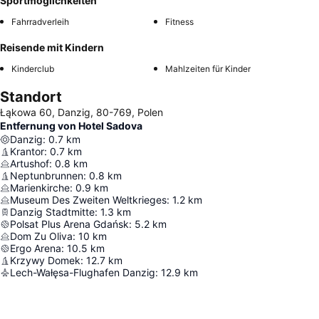
Sportmöglichkeiten
Fahrradverleih
Fitness
Reisende mit Kindern
Kinderclub
Mahlzeiten für Kinder
Standort
Łąkowa 60, Danzig, 80-769, Polen
Entfernung von Hotel Sadova
Danzig
:
0.7
km
Krantor
:
0.7
km
Artushof
:
0.8
km
Neptunbrunnen
:
0.8
km
Marienkirche
:
0.9
km
Museum Des Zweiten Weltkrieges
:
1.2
km
Danzig Stadtmitte
:
1.3
km
Polsat Plus Arena Gdańsk
:
5.2
km
Dom Zu Oliva
:
10
km
Ergo Arena
:
10.5
km
Krzywy Domek
:
12.7
km
Lech-Wałęsa-Flughafen Danzig
:
12.9
km