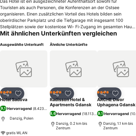
Das Hotel ist ein ausgezeichneter Aufenthaltsort sowohl für
Touristen als auch Personen, die Konferenzen an der Ostsee
organisieren. Einen zusätzlichen Vorteil des Hotels bilden sein
oberirdischer Parkplatz und die Tiefgarage mit insgesamt 100
Stellplätzen sowie der kostenlose Wi- Fi-Zugang im gesamten Haus.
Mit ähnlichen Unterkünften vergleichen
Unser Hotel ist ein modernes Gebäude in hohem Standard. Die
gesamte Hotelanlage ist behindertengerecht. Im Hotel befinden sich
Ausgewählte Unterkunft
Ähnliche Unterkünfte
Kinderspielräume. Das Hotel ist ein idealer Ort für die Gäste, die
Gdańsk/Danzig in Geschäftsangelegenheiten und zwecks Touristik
und zur Erholung besuchen. Als einer der Hauptvorteile des Hotels
gilt seine Lage. Unweit der Danziger Altstadt, des Ostseestrandes
und der städtischen Verkehrsmittel.|Der schnelle Wi-Fi-Zugang im
gesamten Haus und die gut schallgedämmten Zimmer
gewährleisten Arbeitskomfort für Geschäftsreisende, die nach
Gdańsk kommen. |
Hotel
Hotel
Hotel
4 Sterne
4 Sterne
4 Sterne
Teilen
Zu Favoriten hinzufügen
Teilen
Zu Favoriten hinzufügen
Teilen
Zu Favor
Hotel Sadova
Radisson Hotel &
ARCHE Dwor
Apartments Gdansk
Uphagena Gdansk
9,1
Hervorragend
(
8.423 Bewertungen
)
8,6
9,1
Hervorragend
(
18.113 Bewertungen
Hervorragend
)
(
10
Danzig, Polen
Danzig, 0.2 km bis
Danzig, 1.1 km bis
Zentrum
Zentrum
gratis WLAN