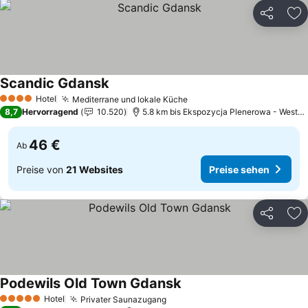
Teilen
Zu
Scandic Gdansk
Hotel
Mediterrane und lokale Küche
4 Sterne
8,7
Hervorragend
10.520
5.8 km bis Ekspozycja Plenerowa - Westerplatte
46 €
Ab
Preise von
21 Websites
Preise sehen
Teilen
Zu
Podewils Old Town Gdansk
Hotel
Privater Saunazugang
5 Sterne