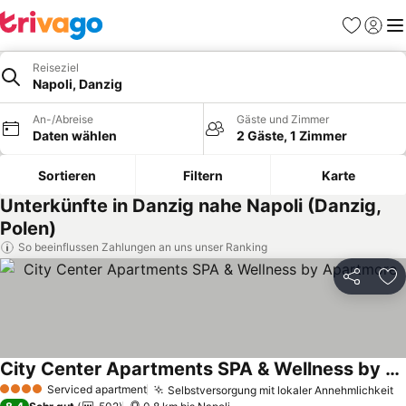
Favoriten
Einlog
Me
Reiseziel
Napoli, Danzig
An-/Abreise
Gäste und Zimmer
Daten wählen
2 Gäste, 1 Zimmer
Sortieren
Filtern
Karte
Unterkünfte in Danzig nahe Napoli (Danzig,
Polen)
So beeinflussen Zahlungen an uns unser Ranking
Teilen
Zu
City Center Apartments SPA & Wellness by Apartmore
Serviced apartment
Selbstversorgung mit lokaler Annehmlichkeit
4 Sterne