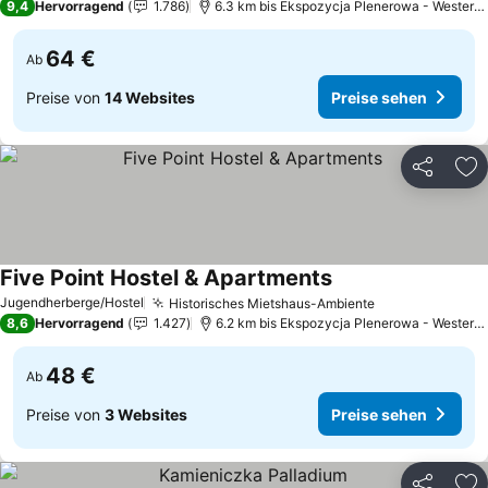
9,4
Hervorragend
1.786
6.3 km bis Ekspozycja Plenerowa - Westerplatte
64 €
Ab
Preise von
14 Websites
Preise sehen
Teilen
Zu
Five Point Hostel & Apartments
Jugendherberge/Hostel
Historisches Mietshaus-Ambiente
8,6
Hervorragend
1.427
6.2 km bis Ekspozycja Plenerowa - Westerplatte
48 €
Ab
Preise von
3 Websites
Preise sehen