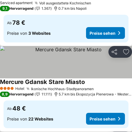
Serviced apartment
Voll ausgestattete Kochnischen
9,1
Hervorragend
1.367
0.7 km bis Napoli
78 €
Ab
Preise von
3 Websites
Preise sehen
Teilen
Zu
Mercure Gdansk Stare Miasto
Hotel
Ikonische Hochhaus-Stadtpanoramen
4 Sterne
8,9
Hervorragend
11.111
5.7 km bis Ekspozycja Plenerowa - Westerplatte
48 €
Ab
Preise von
22 Websites
Preise sehen