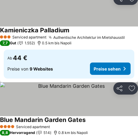
Teilen
Zu
Kamieniczka Palladium
Serviced apartment
Authentische Architektur im Mietshausstil
3 Sterne
7,7
Gut
1.552
0.5 km bis Napoli
44 €
Ab
Preise von
9 Websites
Preise sehen
Teilen
Zu
Blue Mandarin Garden Gates
Serviced apartment
4 Sterne
8,8
Hervorragend
514
0.8 km bis Napoli