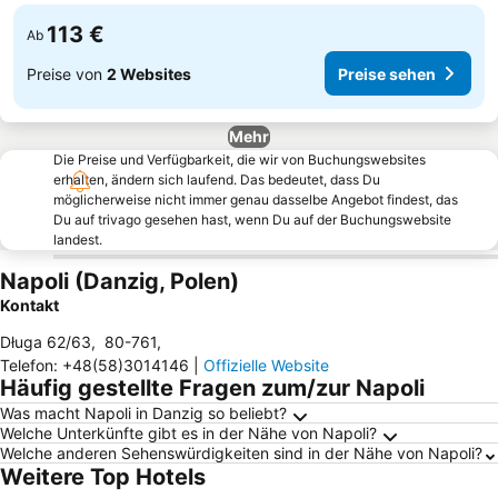
113 €
Ab
Preise von
2 Websites
Preise sehen
Mehr
Die Preise und Verfügbarkeit, die wir von Buchungswebsites
erhalten, ändern sich laufend. Das bedeutet, dass Du
möglicherweise nicht immer genau dasselbe Angebot findest, das
Du auf trivago gesehen hast, wenn Du auf der Buchungswebsite
landest.
Napoli (Danzig, Polen)
Kontakt
Długa 62/63
,
80-761
,
Telefon
:
+48(58)3014146
|
Offizielle Website
Häufig gestellte Fragen zum/zur Napoli
Was macht Napoli in Danzig so beliebt?
Welche Unterkünfte gibt es in der Nähe von Napoli?
Welche anderen Sehenswürdigkeiten sind in der Nähe von Napoli?
Weitere Top Hotels