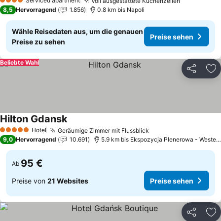
Serviced apartment
Voll ausgestattete Küchenzeilen
4 Sterne
8,5
Hervorragend
1.856
0.8 km bis Napoli
Wähle Reisedaten aus, um die genauen
Preise sehen
Preise zu sehen
Beliebte Wahl
Teilen
Zu
Hilton Gdansk
Hotel
Geräumige Zimmer mit Flussblick
5 Sterne
9,0
Hervorragend
10.691
5.9 km bis Ekspozycja Plenerowa - Westerplatte
95 €
Ab
Preise von
21 Websites
Preise sehen
Teilen
Zu