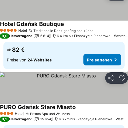
Hotel Gdańsk Boutique
Hotel
Traditionelle Danziger Regionalküche
5 Sterne
9,0
Hervorragend
6.614
6.4 km bis Ekspozycja Plenerowa - Westerplatte
82 €
Ab
Preise von
24 Websites
Preise sehen
Teilen
Zu
PURO Gdańsk Stare Miasto
Hotel
Prisma Spa und Wellness
4 Sterne
9,2
Hervorragend
15.654
6.6 km bis Ekspozycja Plenerowa - Westerplatte