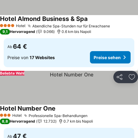
Hotel Almond Business & Spa
Hotel
Abendliche Spa-Stunden nur für Erwachsene
4 Sterne
9,1
Hervorragend
9.066
0.6 km bis Napoli
64 €
Ab
Preise von
17 Websites
Preise sehen
Beliebte Wahl
Teilen
Zu
Hotel Number One
Hotel
Professionelle Spa-Behandlungen
3 Sterne
8,8
Hervorragend
12.732
0.7 km bis Napoli
47 €
Ab