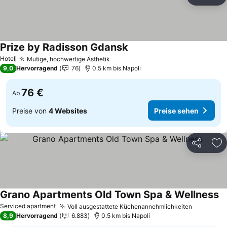
Teilen
Zu
Prize by Radisson Gdansk
Hotel
Mutige, hochwertige Ästhetik
9,0
Hervorragend
76
0.5 km bis Napoli
76 €
Ab
Preise von
4 Websites
Preise sehen
Teilen
Zu
Grano Apartments Old Town Spa & Wellness
Serviced apartment
Voll ausgestattete Küchenannehmlichkeiten
8,9
Hervorragend
6.883
0.5 km bis Napoli