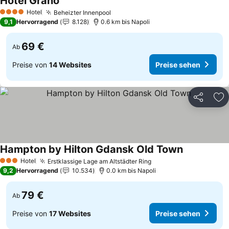
Hotel Grano
Hotel
Beheizter Innenpool
4 Sterne
9,1
Hervorragend
8.128
0.6 km bis Napoli
69 €
Ab
Preise von
14 Websites
Preise sehen
Teilen
Zu
Hampton by Hilton Gdansk Old Town
Hotel
Erstklassige Lage am Altstädter Ring
3 Sterne
9,2
Hervorragend
10.534
0.0 km bis Napoli
79 €
Ab
Preise von
17 Websites
Preise sehen