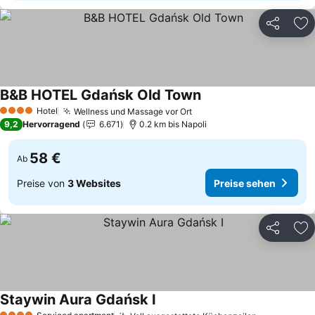
Teilen
Zu
B&B HOTEL Gdańsk Old Town
Hotel
Wellness und Massage vor Ort
4 Sterne
9,2
Hervorragend
6.671
0.2 km bis Napoli
58 €
Ab
Preise von
3 Websites
Preise sehen
Teilen
Zu
Staywin Aura Gdańsk I