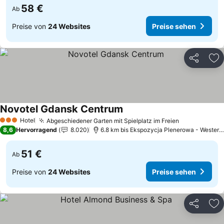
58 €
Ab
Preise von
24 Websites
Preise sehen
Teilen
Zu
Novotel Gdansk Centrum
Hotel
Abgeschiedener Garten mit Spielplatz im Freien
3 Sterne
8,6
Hervorragend
8.020
6.8 km bis Ekspozycja Plenerowa - Westerplatte
51 €
Ab
Preise von
24 Websites
Preise sehen
Teilen
Zu