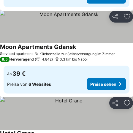
Teilen
Zu
Moon Apartments Gdansk
Serviced apartment
Küchenzeile zur Selbstversorgung im Zimmer
8,5
Hervorragend
4.842
0.3 km bis Napoli
39 €
Ab
Preise von
6 Websites
Preise sehen
Teilen
Zu