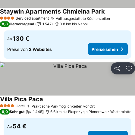
Staywin Apartments Chmielna Park
Serviced apartment
Voll ausgestattete Küchenzeilen
4 Sterne
8,8
Hervorragend
1.542
0.8 km bis Napoli
130 €
Ab
Preise von
2 Websites
Preise sehen
Teilen
Zu
Villa Pica Paca
Hotel
Praktische Parkmöglichkeiten vor Ort
4 Sterne
8,0
Sehr gut
1.445
6.6 km bis Ekspozycja Plenerowa - Westerplatte
54 €
Ab