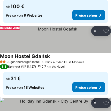
100 €
Ab
Preise von
9 Websites
Preise sehen
Beliebte Wahl
Teilen
Zu
Moon Hostel Gdańsk
Jugendherberge/Hostel
Blick auf den Fluss Motława
2 Sterne
8,3
Sehr gut
5.427
0.7 km bis Napoli
31 €
Ab
Preise von
18 Websites
Preise sehen
Teilen
Zu