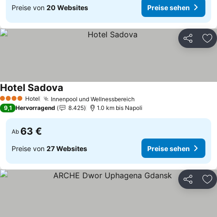
Preise von
20 Websites
Preise sehen
Teilen
Zu
Hotel Sadova
Hotel
Innenpool und Wellnessbereich
4 Sterne
9,1
Hervorragend
8.425
1.0 km bis Napoli
63 €
Ab
Preise von
27 Websites
Preise sehen
Teilen
Zu