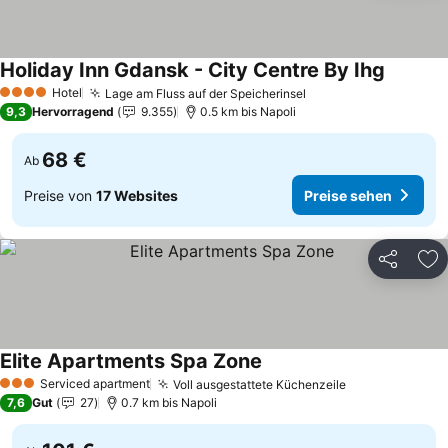
Holiday Inn Gdansk - City Centre By Ihg
Hotel
Lage am Fluss auf der Speicherinsel
4 Sterne
9,3
Hervorragend
9.355
0.5 km bis Napoli
68 €
Ab
Preise von
17 Websites
Preise sehen
Teilen
Zu
Elite Apartments Spa Zone
Serviced apartment
Voll ausgestattete Küchenzeile
3 Sterne
7,6
Gut
27
0.7 km bis Napoli