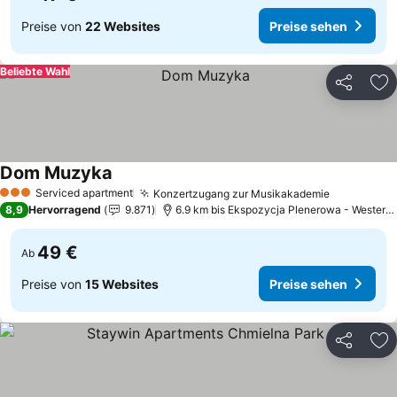
Preise von
22 Websites
Preise sehen
Beliebte Wahl
Teilen
Zu
Dom Muzyka
Serviced apartment
Konzertzugang zur Musikakademie
3 Sterne
8,9
Hervorragend
9.871
6.9 km bis Ekspozycja Plenerowa - Westerplatte
49 €
Ab
Preise von
15 Websites
Preise sehen
Teilen
Zu