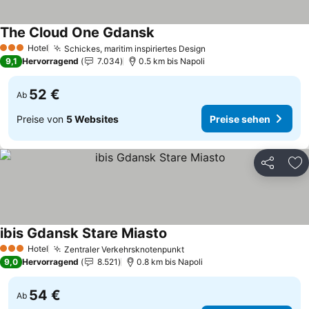
The Cloud One Gdansk
Hotel
Schickes, maritim inspiriertes Design
3 Sterne
9,1
Hervorragend
7.034
0.5 km bis Napoli
52 €
Ab
Preise von
5 Websites
Preise sehen
Teilen
Zu
ibis Gdansk Stare Miasto
Hotel
Zentraler Verkehrsknotenpunkt
3 Sterne
9,0
Hervorragend
8.521
0.8 km bis Napoli
54 €
Ab