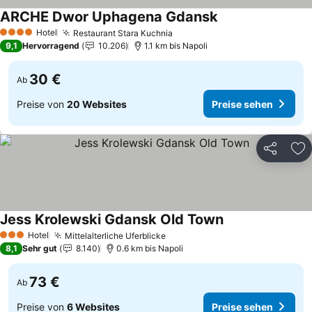
ARCHE Dwor Uphagena Gdansk
Hotel
Restaurant Stara Kuchnia
4 Sterne
9,1
Hervorragend
10.206
1.1 km bis Napoli
30 €
Ab
Preise von
20 Websites
Preise sehen
Teilen
Zu
Jess Krolewski Gdansk Old Town
Hotel
Mittelalterliche Uferblicke
3 Sterne
8,1
Sehr gut
8.140
0.6 km bis Napoli
73 €
Ab
Preise von
6 Websites
Preise sehen