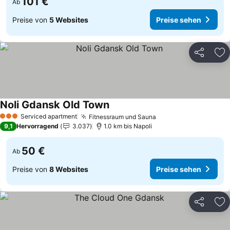
101 €
Ab
Preise von
5 Websites
Preise sehen
Teilen
Zu
Noli Gdansk Old Town
Serviced apartment
Fitnessraum und Sauna
3 Sterne
9,1
Hervorragend
3.037
1.0 km bis Napoli
50 €
Ab
Preise von
8 Websites
Preise sehen
Teilen
Zu