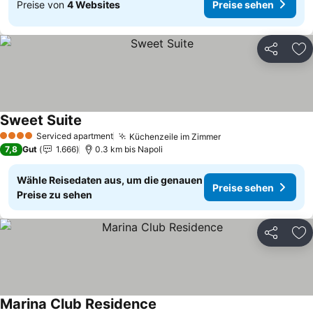
Preise von
4 Websites
Preise sehen
Teilen
Zu
Sweet Suite
Serviced apartment
Küchenzeile im Zimmer
4 Sterne
7,8
Gut
1.666
0.3 km bis Napoli
Wähle Reisedaten aus, um die genauen
Preise sehen
Preise zu sehen
Teilen
Zu
Marina Club Residence