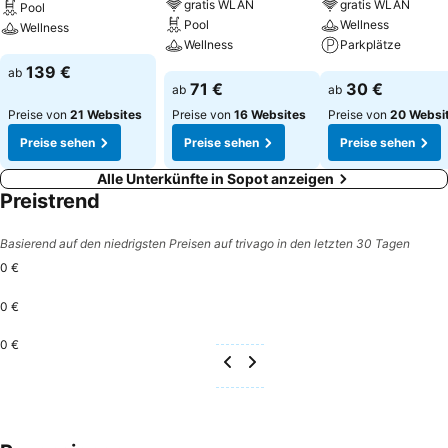
gratis WLAN
gratis WLAN
Pool
Pool
Wellness
Wellness
Wellness
Parkplätze
Preise sehen
139 €
ab
Preise sehen
Preise sehen
71 €
30 €
ab
ab
Preise von
21 Websites
Preise von
16 Websites
Preise von
20 Websi
Preise sehen
Preise sehen
Preise sehen
Alle Unterkünfte in Sopot anzeigen
Preistrend
Basierend auf den niedrigsten Preisen auf trivago in den letzten 30 Tagen
0 €
0 €
0 €