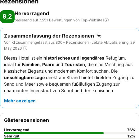
Rezensionen
Hervorragend
9,2
basierend auf 7.551 Bewertungen von
Top-Websites
Zusammenfassung der Rezensionen
Von KI zusammengefasst aus 800+ Rezensionen · Letzte Aktualisierung: 29
May 2026
Dieses Hotel ist ein
historisches und legendäres
Refugium,
ideal für
Familien
,
Paare
und
Touristen
, die eine Mischung aus
klassischer Eleganz und modernem Komfort suchen. Die
unschlagbare Lage
direkt am Strand bietet direkten Zugang zu
Sand und Meer sowie bequemen fußläufigen Zugang zur
charmanten Innenstadt von Sopot und der ikonischen
Seebrücke von Sopot. Das Anwesen verfügt über einen
Mehr anzeigen
Privatstrand
mit bequemen Sonnenliegen und Sonnenschirmen,
ergänzt durch ein spezielles
Kinderspielzimmer
für jüngere
Gäste. Die Gäste loben stets das
fabelhafte Frühstücksbuffet
Gästerezensionen
und das professionelle, aufmerksame Personal, das stets sein
Bestes gibt. Für ein wirklich unvergessliches Erlebnis sollten Sie
Hervorragend
76
%
ein Zimmer in einer höheren Etage buchen, um die schöne
Sehr gut
12
%