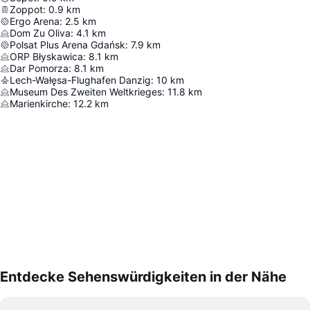
Zoppot
:
0.9
km
Ergo Arena
:
2.5
km
Dom Zu Oliva
:
4.1
km
Polsat Plus Arena Gdańsk
:
7.9
km
ORP Błyskawica
:
8.1
km
Dar Pomorza
:
8.1
km
Lech-Wałęsa-Flughafen Danzig
:
10
km
Museum Des Zweiten Weltkrieges
:
11.8
km
Marienkirche
:
12.2
km
Entdecke Sehenswürdigkeiten in der Nähe
Karte vergrößern