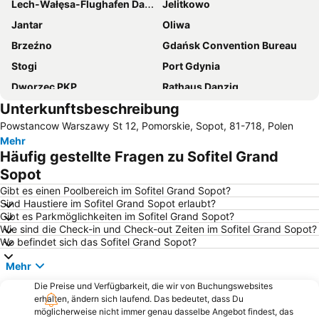
Lech-Wałęsa-Flughafen Danzig
Jelitkowo
Jantar
Oliwa
Brzeźno
Gdańsk Convention Bureau
Stogi
Port Gdynia
Dworzec PKP
Rathaus Danzig
Unterkunftsbeschreibung
Marina Sopot
Sopot Południe
Powstancow Warszawy St 12, Pomorskie, Sopot, 81-718, Polen
Plaża Kąty Rybackie
Dolny Sopot - Centrum
Mehr
Długa
Napoli
Häufig gestellte Fragen zu Sofitel Grand
Fontanna Neptuna
Długi Targ
Sopot
Plaża Stogi
Plaża Sobieszewo
Gibt es einen Poolbereich im Sofitel Grand Sopot?
Sind Haustiere im Sofitel Grand Sopot erlaubt?
Plaża Jurata
Przymorze
Gibt es Parkmöglichkeiten im Sofitel Grand Sopot?
Wie sind die Check-in und Check-out Zeiten im Sofitel Grand Sopot?
Śródmieście
Wrzeszcz Dolny
Wo befindet sich das Sofitel Grand Sopot?
Westerplatte
Carina
Mehr
Krantor
Plaża Władysławowo
Die Preise und Verfügbarkeit, die wir von Buchungswebsites
Aquapark Sopot
Gdyńska Przystań Jachtowa
erhalten, ändern sich laufend. Das bedeutet, dass Du
möglicherweise nicht immer genau dasselbe Angebot findest, das
Plaża Stegna
Plaża nad pełnym morzem