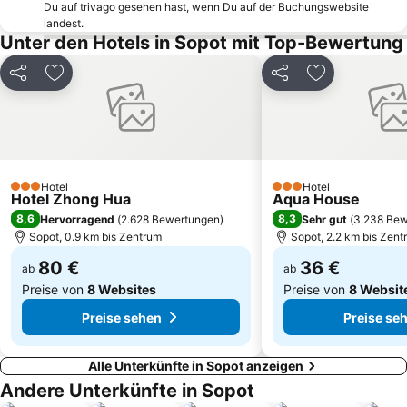
Du auf trivago gesehen hast, wenn Du auf der Buchungswebsite
Molo w Sopocie
Plaża Jelitkowo
landest.
Unter den Hotels in Sopot mit Top-Bewertung
Bulwar Nadmorski - Promenada
Orunia
Wyspa Sobieszewska
Karwia Beach
Teilen
Zu Favoriten hinzufügen
Teilen
Zu Favoriten
Ergo Arena
Łostowice
Jastarnia open sea beach
Stadion Energa Gdańsk
Nowy Port
Goldenes Tor - Langgasser Tor
Dworzec PKP
Plaża Ostrowo
Hotel
Hotel
3 Sterne
3 Sterne
Hotel Zhong Hua
Aqua House
Dom Zdrojowy
Sopot Lighthouse
8,6
8,3
Hervorragend
(
2.628 Bewertungen
)
Sehr gut
(
3.238 Bew
Plaża Orłowo
Brzeźno 1
Sopot, 0.9 km bis Zentrum
Sopot, 2.2 km bis Zent
80 €
36 €
ab
ab
Preise von
8 Websites
Preise von
8 Websit
Preise sehen
Preise se
Alle Unterkünfte in Sopot anzeigen
Andere Unterkünfte in Sopot