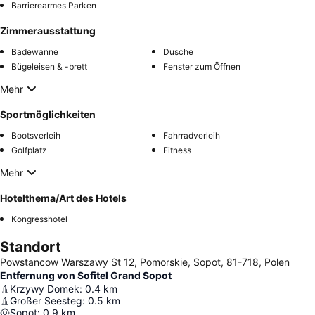
Barrierearmes Parken
Zimmerausstattung
Badewanne
Dusche
Bügeleisen & -brett
Fenster zum Öffnen
Mehr
Sportmöglichkeiten
Bootsverleih
Fahrradverleih
Golfplatz
Fitness
Mehr
Hotelthema/Art des Hotels
Kongresshotel
Standort
Powstancow Warszawy St 12, Pomorskie, Sopot, 81-718, Polen
Entfernung von Sofitel Grand Sopot
Krzywy Domek
:
0.4
km
Großer Seesteg
:
0.5
km
Sopot
:
0.9
km