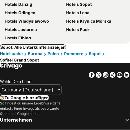
Hotels Danzig
Hotels Sopot
Hotels Gdingen
Hotels Leba
Hotels Wladyslawowo
Hotels Krynica Morska
Hotels Jastarnia
Hotels Puck
Hotels Elbing
Sopot: Alle Unterkünfte anzeigen
Hotelsuche
Europa
Polen
Pommern
Sopot
Sofitel Grand Sopot
Facebook
Twitter
Instagra
Xing
Yo
Wähle Dein Land
Zu Google hinzufügen
So findest du unsere Ergebnisse ganz
einfach: Füge trivago als bevorzugte
Quelle bei Google hinzu.
Unternehmen