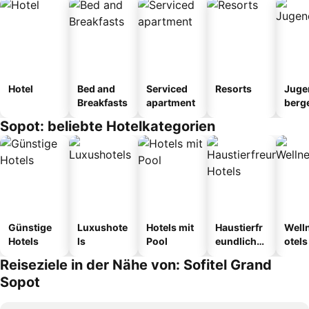
Hotel
Bed and
Serviced
Resorts
Juge
Breakfasts
apartment
berg
tel
Sopot: beliebte Hotelkategorien
Günstige
Luxushote
Hotels mit
Haustierfr
Well
Hotels
ls
Pool
eundliche
otels
Hotels
Reiseziele in der Nähe von: Sofitel Grand
Sopot