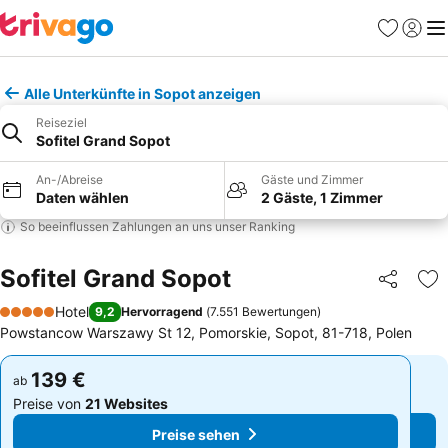
Favoriten
Einlog
Me
Alle Unterkünfte in Sopot anzeigen
Reiseziel
Sofitel Grand Sopot
An-/Abreise
Gäste und Zimmer
Daten wählen
2 Gäste, 1 Zimmer
So beeinflussen Zahlungen an uns unser Ranking
Sofitel Grand Sopot
Teilen
Zu
Hotel
9,2
Hervorragend
(
7.551 Bewertungen
)
5 Sterne
Powstancow Warszawy St 12, Pomorskie, Sopot, 81-718, Polen
139 €
139 €
ab
ab
Preise von
21 Websites
Preise von
21 Websites
Preise sehen
Preise sehen