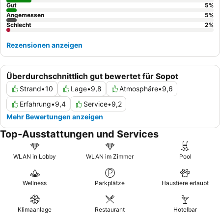
Aussicht zu genießen.
Gut
5
%
Angemessen
5
%
Schlecht
2
%
Rezensionen anzeigen
Überdurchschnittlich gut bewertet für Sopot
Strand
•
10
Lage
•
9,8
Atmosphäre
•
9,6
Erfahrung
•
9,4
Service
•
9,2
Mehr Bewertungen anzeigen
Top-Ausstattungen und Services
WLAN in Lobby
WLAN im Zimmer
Pool
Wellness
Parkplätze
Haustiere erlaubt
Klimaanlage
Restaurant
Hotelbar