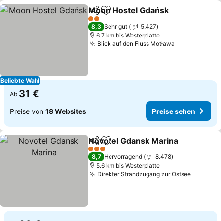
Moon Hostel Gdańsk
Teilen
Zu Favoriten hinzufügen
2 Sterne
8,3
Sehr gut
5.427
6.7 km bis Westerplatte
Blick auf den Fluss Motława
Beliebte Wahl
31 €
Ab
Preise von
18 Websites
Preise sehen
Novotel Gdansk Marina
Teilen
Zu Favoriten hinzufügen
3 Sterne
8,7
Hervorragend
8.478
5.6 km bis Westerplatte
Direkter Strandzugang zur Ostsee