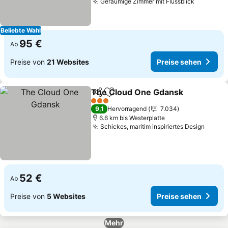
Geräumige Zimmer mit Flussblick
Beliebte Wahl
95 €
Ab
Preise von
21 Websites
Preise sehen
The Cloud One Gdansk
Teilen
Zu Favoriten hinzufügen
3 Sterne
9,1
Hervorragend
7.034
6.6 km bis Westerplatte
Schickes, maritim inspiriertes Design
52 €
Ab
Preise von
5 Websites
Preise sehen
Mehr