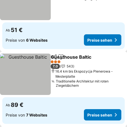
51 €
Ab
Preise von
6 Websites
Preise sehen
Guesthouse Baltic
Teilen
Zu Favoriten hinzufügen
3 Sterne
7,0
543
16.4 km bis Ekspozycja Plenerowa -
Westerplatte
Traditionelle Architektur mit roten
Ziegeldächern
89 €
Ab
Preise von
7 Websites
Preise sehen