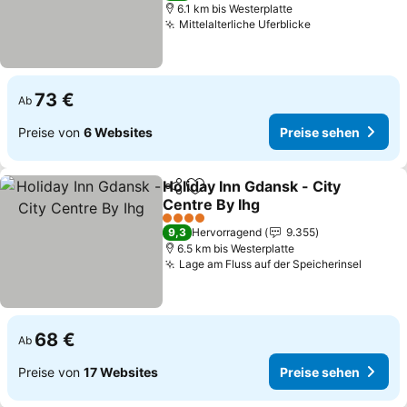
6.1 km bis Westerplatte
Mittelalterliche Uferblicke
73 €
Ab
Preise von
6 Websites
Preise sehen
Holiday Inn Gdansk - City
Teilen
Zu Favoriten hinzufügen
Centre By Ihg
4 Sterne
9,3
Hervorragend
9.355
6.5 km bis Westerplatte
Lage am Fluss auf der Speicherinsel
68 €
Ab
Preise von
17 Websites
Preise sehen