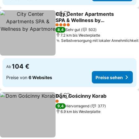
City Center Apartments
Teilen
Zu Favoriten hinzufügen
SPA & Wellness by
Apartmore
4 Sterne
8,4
Sehr gut
502
7.2 km bis Westerplatte
Selbstversorgung mit lokaler Annehmlichkeit
104 €
Ab
Preise von
6 Websites
Preise sehen
Dom Gościnny Korab
Teilen
Zu Favoriten hinzufügen
1 Sterne
9,4
Hervorragend
377
6.9 km bis Westerplatte