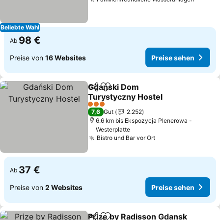
Beliebte Wahl
98 €
Ab
Preise von
16 Websites
Preise sehen
Gdański Dom
Teilen
Zu Favoriten hinzufügen
Turystyczny Hostel
3 Sterne
7,6
Gut
2.252
6.6 km bis Ekspozycja Plenerowa -
Westerplatte
Bistro und Bar vor Ort
37 €
Ab
Preise von
2 Websites
Preise sehen
Prize by Radisson Gdansk