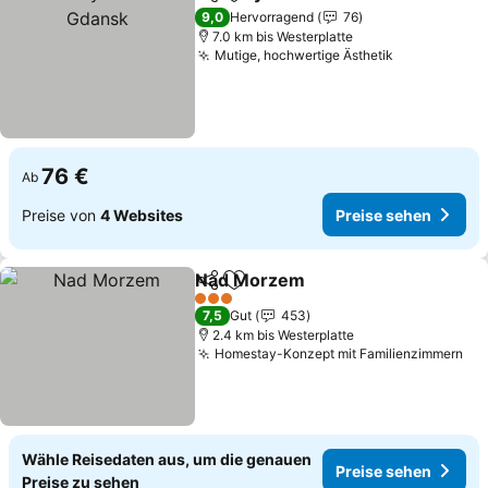
Teilen
Zu Favoriten hinzufügen
9,0
Hervorragend
76
7.0 km bis Westerplatte
Mutige, hochwertige Ästhetik
76 €
Ab
Preise von
4 Websites
Preise sehen
Nad Morzem
Teilen
Zu Favoriten hinzufügen
3 Sterne
7,5
Gut
453
2.4 km bis Westerplatte
Homestay-Konzept mit Familienzimmern
Wähle Reisedaten aus, um die genauen
Preise sehen
Preise zu sehen