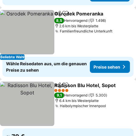
Osrodek Pomeranka
Teilen
Zu Favoriten hinzufügen
8,5
Hervorragend
1.498
2.6 km bis Westerplatte
Familienfreundliche Unterkunft
Beliebte Wahl
Wähle Reisedaten aus, um die genauen
Preise sehen
Preise zu sehen
Radisson Blu Hotel, Sopot
Teilen
Zu Favoriten hinzufügen
4 Sterne
9,1
Hervorragend
5.300
6.4 km bis Westerplatte
Halbolympischer Innenpool