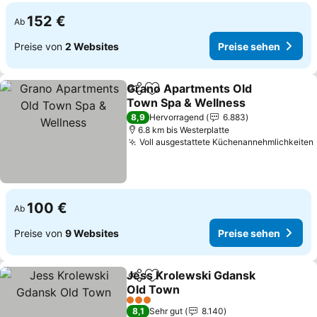
152 €
Ab
Preise von
2 Websites
Preise sehen
Grano Apartments Old
Teilen
Zu Favoriten hinzufügen
Town Spa & Wellness
8,9
Hervorragend
6.883
6.8 km bis Westerplatte
Voll ausgestattete Küchenannehmlichkeiten
100 €
Ab
Preise von
9 Websites
Preise sehen
Jess Krolewski Gdansk
Teilen
Zu Favoriten hinzufügen
Old Town
3 Sterne
8,1
Sehr gut
8.140