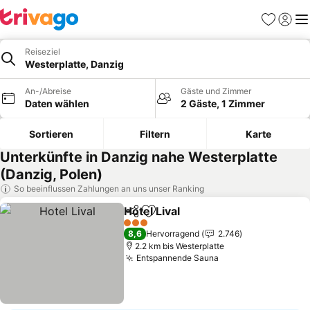
Favoriten
Einlog
Me
Reiseziel
Westerplatte, Danzig
An-/Abreise
Gäste und Zimmer
Daten wählen
2 Gäste, 1 Zimmer
Sortieren
Filtern
Karte
Unterkünfte in Danzig nahe Westerplatte
(Danzig, Polen)
So beeinflussen Zahlungen an uns unser Ranking
Hotel Lival
Teilen
Zu Favoriten hinzufügen
3 Sterne
8,6
Hervorragend
2.746
2.2 km bis Westerplatte
Entspannende Sauna