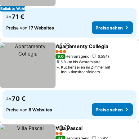
Beliebte Wahl
71 €
Ab
Preise von
17 Websites
Preise sehen
Apartamenty Collegia
Teilen
Zu Favoriten hinzufügen
3 Sterne
9,0
Hervorragend
6.554
5.8 km bis Westerplatte
Küchenzeilen im Zimmer mit
Induktionskochfeldern
70 €
Ab
Preise von
8 Websites
Preise sehen
Villa Pascal
Teilen
Zu Favoriten hinzufügen
2 Sterne
8,6
Hervorragend
1.395