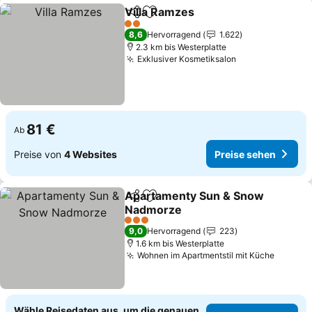
Villa Ramzes
Teilen
Zu Favoriten hinzufügen
2 Sterne
8,6
Hervorragend
1.622
2.3 km bis Westerplatte
Exklusiver Kosmetiksalon
81 €
Ab
Preise von
4 Websites
Preise sehen
Apartamenty Sun & Snow
Teilen
Zu Favoriten hinzufügen
Nadmorze
3 Sterne
9,0
Hervorragend
223
1.6 km bis Westerplatte
Wohnen im Apartmentstil mit Küche
Wähle Reisedaten aus, um die genauen