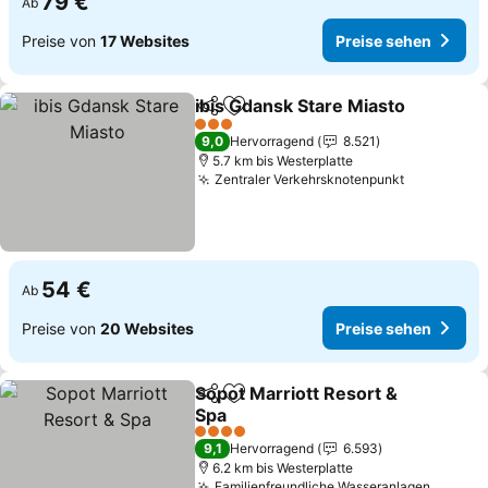
79 €
Ab
Preise von
17 Websites
Preise sehen
ibis Gdansk Stare Miasto
Teilen
Zu Favoriten hinzufügen
3 Sterne
9,0
Hervorragend
8.521
5.7 km bis Westerplatte
Zentraler Verkehrsknotenpunkt
54 €
Ab
Preise von
20 Websites
Preise sehen
Sopot Marriott Resort &
Teilen
Zu Favoriten hinzufügen
Spa
4 Sterne
9,1
Hervorragend
6.593
6.2 km bis Westerplatte
Familienfreundliche Wasseranlagen