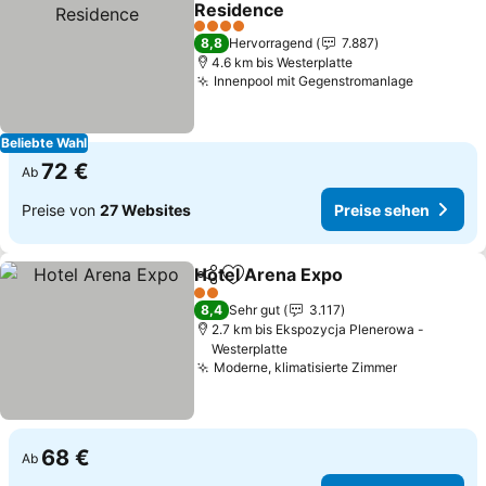
Residence
4 Sterne
8,8
Hervorragend
7.887
4.6 km bis Westerplatte
Innenpool mit Gegenstromanlage
Beliebte Wahl
72 €
Ab
Preise von
27 Websites
Preise sehen
Hotel Arena Expo
Teilen
Zu Favoriten hinzufügen
2 Sterne
8,4
Sehr gut
3.117
2.7 km bis Ekspozycja Plenerowa -
Westerplatte
Moderne, klimatisierte Zimmer
68 €
Ab