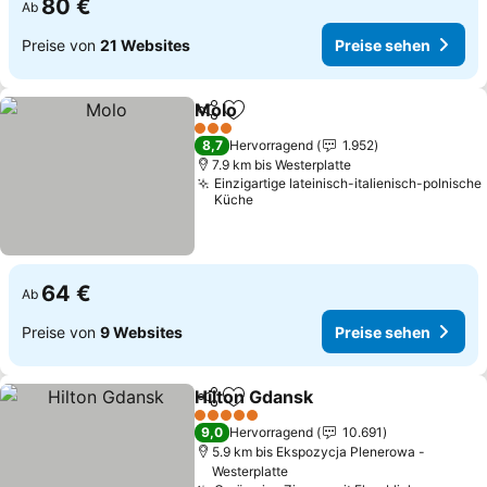
80 €
Ab
Preise von
21 Websites
Preise sehen
Molo
Teilen
Zu Favoriten hinzufügen
3 Sterne
8,7
Hervorragend
1.952
7.9 km bis Westerplatte
Einzigartige lateinisch-italienisch-polnische
Küche
64 €
Ab
Preise von
9 Websites
Preise sehen
Hilton Gdansk
Teilen
Zu Favoriten hinzufügen
5 Sterne
9,0
Hervorragend
10.691
5.9 km bis Ekspozycja Plenerowa -
Westerplatte