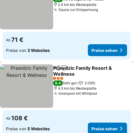
2.4 km bis Westerplatte
Sauna zur Entspannung
71 €
Ab
Preise von
3 Websites
Preise sehen
Prawdzic Family Resort &
Teilen
Zu Favoriten hinzufügen
Wellness
3 Sterne
8,4
Sehr gut
2.065
4.5 km bis Westerplatte
Innenpool mit Whirlpool
108 €
Ab
Preise von
5 Websites
Preise sehen