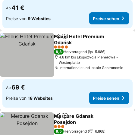
41 €
Ab
Preise von
9 Websites
Preise sehen
Focus Hotel Premium
Teilen
Zu Favoriten hinzufügen
Gdańsk
4 Sterne
8,8
Hervorragend
5.986
4.8 km bis Ekspozycja Plenerowa -
Westerplatte
Internationale und lokale Gastronomie
69 €
Ab
Preise von
18 Websites
Preise sehen
Mercure Gdansk
Teilen
Zu Favoriten hinzufügen
Posejdon
3 Sterne
8,5
Hervorragend
6.868