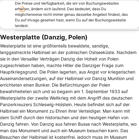
Die Preise und Verfügbarkeit, die wir von Buchungswebsites
erhalten, ändern sich laufend. Das bedeutet, dass Du
möglicherweise nicht immer genau dasselbe Angebot findest, das
Du auf trivago gesehen hast, wenn Du auf der Buchungswebsite
landest.
Westerplatte (Danzig, Polen)
Westerplatte ist eine größtenteils bewaldete, sandige,
langgestreckte Halbinsel an der polnischen Ostseeküste. Nachdem
sie in den Versailler Verträgen Danzig der Hoheit von Polen
zugeschrieben haben, machte Hitler die Danziger Frage zum
Hauptkriegsgrund. Die Polen lagerten, aus Angst vor kriegerischen
Auseinandersetzungen, auf der Halbinsel vor Danzig Munition und
errichteten einen Bunker. Die Befürchtungen der Polen
bewahrheiteten sich und so begann am 1. September 1933 auf
Westerplatte der zweite Weltkrieg mit dem Angriff des deutschen
Panzerkreuzers Schleswig-Holstein. Heute befindet sich auf der
Halbinsel ein Monument zu Ehren ihrer Verteidiger. Man kann mit
dem Schiff durch den historischen und den heutigen Hafen von
Danzig fahren. Von Danzig aus fahren Busse nach Westerplatte, wo
man das Monument und auch ein Museum besuchen kann. Das
Besuchen der Halbinsel ist kostenfrei, jedoch muss im Museum