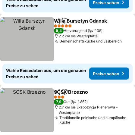
Preise sehen
Preise zu sehen
Willa Bursztyn Gdansk
Teilen
Zu Favoriten hinzufügen
5 Sterne
9,4
Hervorragend
135
2.2 km bis Westerplatte
Gemeinschaftsküche und Essbereich
Wähle Reisedaten aus, um die genauen
Preise sehen
Preise zu sehen
SCSK Brzezno
Teilen
Zu Favoriten hinzufügen
3 Sterne
7,9
Gut
1.862
2.7 km bis Ekspozycja Plenerowa -
Westerplatte
Traditionelle polnische und europäische
Küche