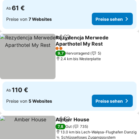
61 €
Ab
Preise von
7 Websites
Preise sehen
Rezydencja Merwede
Teilen
Zu Favoriten hinzufügen
Aparthotel My Rest
2 Sterne
9,7
Hervorragend
5
2.4 km bis Westerplatte
110 €
Ab
Preise von
5 Websites
Preise sehen
Amber House
Teilen
Zu Favoriten hinzufügen
7,8
Gut
735
13.0 km bis Lech-Wałęsa-Flughafen Danzig
Schlüsselloses Zugangssystem