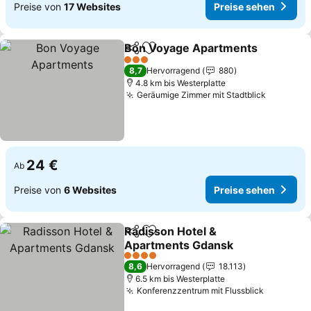
Preise von
17 Websites
Preise sehen
Bon Voyage Apartments
Teilen
Zu Favoriten hinzufügen
3 Sterne
8,7
Hervorragend
880
4.8 km bis Westerplatte
Geräumige Zimmer mit Stadtblick
24 €
Ab
Preise von
6 Websites
Preise sehen
Radisson Hotel &
Teilen
Zu Favoriten hinzufügen
Apartments Gdansk
4 Sterne
8,6
Hervorragend
18.113
6.5 km bis Westerplatte
Konferenzzentrum mit Flussblick