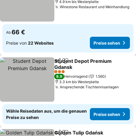
4.9 km bis Westerplatte
Winestone Restaurant und Weinhandlung
66 €
Ab
Preise von
22 Websites
Preise sehen
Student Depot Premium
Teilen
Zu Favoriten hinzufügen
Gdansk
3 Sterne
8,9
Hervorragend
1.560
3.3 km bis Westerplatte
Ansprechende Tischtennisanlagen
Wähle Reisedaten aus, um die genauen
Preise sehen
Preise zu sehen
Golden Tulip Gdańsk
Teilen
Zu Favoriten hinzufügen