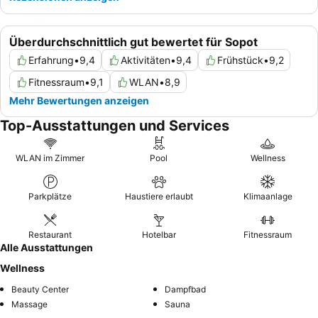
Überdurchschnittlich gut bewertet für Sopot
Erfahrung
•
9,4
Aktivitäten
•
9,4
Frühstück
•
9,2
Fitnessraum
•
9,1
WLAN
•
8,9
Mehr Bewertungen anzeigen
Top-Ausstattungen und Services
WLAN im Zimmer
Pool
Wellness
Parkplätze
Haustiere erlaubt
Klimaanlage
Restaurant
Hotelbar
Fitnessraum
Alle Ausstattungen
Wellness
Beauty Center
Dampfbad
Massage
Sauna