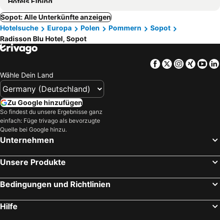
Hotels Elbing
Sopot: Alle Unterkünfte anzeigen
Hotelsuche
Europa
Polen
Pommern
Sopot
Radisson Blu Hotel, Sopot
Facebook
Twitter
Instagra
Xing
Yo
Wähle Dein Land
Zu Google hinzufügen
So findest du unsere Ergebnisse ganz
einfach: Füge trivago als bevorzugte
Quelle bei Google hinzu.
Unternehmen
Unsere Produkte
Bedingungen und Richtlinien
Hilfe