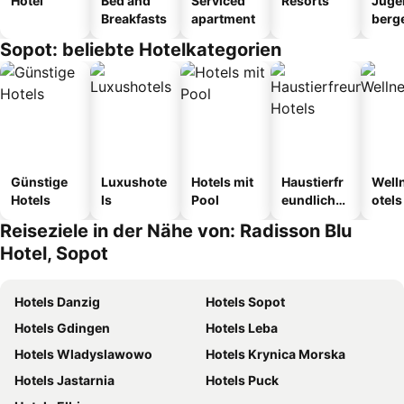
Hotel
Bed and
Serviced
Resorts
Juge
Breakfasts
apartment
berg
tel
Sopot: beliebte Hotelkategorien
Günstige
Luxushote
Hotels mit
Haustierfr
Well
Hotels
ls
Pool
eundliche
otels
Hotels
Reiseziele in der Nähe von: Radisson Blu
Hotel, Sopot
Hotels Danzig
Hotels Sopot
Hotels Gdingen
Hotels Leba
Hotels Wladyslawowo
Hotels Krynica Morska
Hotels Jastarnia
Hotels Puck