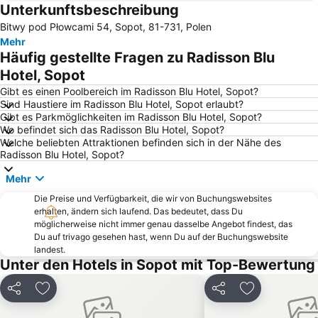
Unterkunftsbeschreibung
Marina Sopot
Sopot Południe
Bitwy pod Płowcami 54, Sopot, 81-731, Polen
Plaża Kąty Rybackie
Dolny Sopot - Centrum
Mehr
Długa
Napoli
Häufig gestellte Fragen zu Radisson Blu
Fontanna Neptuna
Długi Targ
Hotel, Sopot
Plaża Stogi
Plaża Sobieszewo
Gibt es einen Poolbereich im Radisson Blu Hotel, Sopot?
Sind Haustiere im Radisson Blu Hotel, Sopot erlaubt?
Plaża Jurata
Przymorze
Gibt es Parkmöglichkeiten im Radisson Blu Hotel, Sopot?
Wo befindet sich das Radisson Blu Hotel, Sopot?
Śródmieście
Wrzeszcz Dolny
Welche beliebten Attraktionen befinden sich in der Nähe des
Westerplatte
Carina
Radisson Blu Hotel, Sopot?
Krantor
Plaża Władysławowo
Mehr
Aquapark Sopot
Gdyńska Przystań Jachtowa
Die Preise und Verfügbarkeit, die wir von Buchungswebsites
erhalten, ändern sich laufend. Das bedeutet, dass Du
Plaża Stegna
Plaża nad pełnym morzem
möglicherweise nicht immer genau dasselbe Angebot findest, das
Molo w Sopocie
Plaża Jelitkowo
Du auf trivago gesehen hast, wenn Du auf der Buchungswebsite
landest.
Bulwar Nadmorski - Promenada
Orunia
Unter den Hotels in Sopot mit Top-Bewertung
Wyspa Sobieszewska
Ergo Arena
Teilen
Zu Favoriten hinzufügen
Teilen
Zu Favoriten
Łostowice
Jastarnia open sea beach
Stadion Energa Gdańsk
Nowy Port