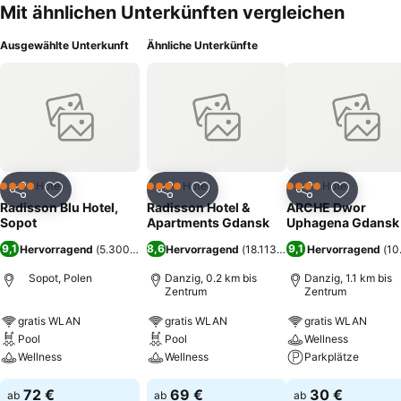
Mit ähnlichen Unterkünften vergleichen
Ausgewählte Unterkunft
Ähnliche Unterkünfte
Hotel
Hotel
Hotel
4 Sterne
4 Sterne
4 Sterne
Teilen
Zu Favoriten hinzufügen
Teilen
Zu Favoriten hinzufügen
Teilen
Zu Favor
Radisson Blu Hotel,
Radisson Hotel &
ARCHE Dwor
Sopot
Apartments Gdansk
Uphagena Gdansk
9,1
8,6
9,1
Hervorragend
(
5.300 Bewertungen
Hervorragend
)
(
18.113 Bewertungen
Hervorragend
)
(
10
Sopot, Polen
Danzig, 0.2 km bis
Danzig, 1.1 km bis
Zentrum
Zentrum
gratis WLAN
gratis WLAN
gratis WLAN
Pool
Pool
Wellness
Wellness
Wellness
Parkplätze
72 €
69 €
30 €
ab
ab
ab