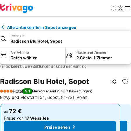
Favoriten
Einlog
Me
Alle Unterkünfte in Sopot anzeigen
Reiseziel
Radisson Blu Hotel, Sopot
An-/Abreise
Gäste und Zimmer
Daten wählen
2 Gäste, 1 Zimmer
So beeinflussen Zahlungen an uns unser Ranking
Radisson Blu Hotel, Sopot
Teilen
Zu
Hotel
9,1
Hervorragend
(
5.300 Bewertungen
)
4 Sterne
Bitwy pod Płowcami 54, Sopot, 81-731, Polen
72 €
72 €
ab
ab
Preise von
17 Websites
Preise von
17 Websites
Preise sehen
Preise sehen