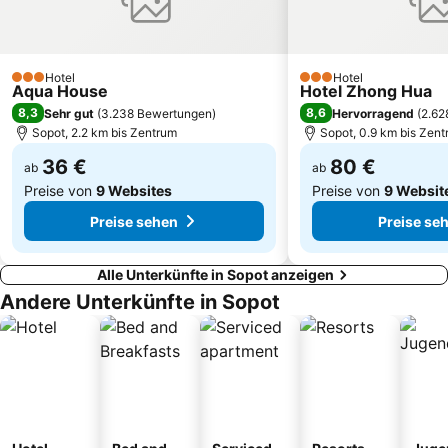
Goldenes Tor - Langgasser Tor
Dworzec PKP
Plaża Ostrowo
Sopot Lighthouse
Hotel
Hotel
3 Sterne
Dom Zdrojowy
Brzeźno 1
3 Sterne
Aqua House
Hotel Zhong Hua
8,3
8,6
Sehr gut
(
3.238 Bewertungen
)
Hervorragend
(
2.62
Plaża Orłowo
Wrzeszcz Górny
Sopot, 2.2 km bis Zentrum
Sopot, 0.9 km bis Zen
36 €
80 €
ab
ab
Preise von
9 Websites
Preise von
9 Websit
Preise sehen
Preise se
Alle Unterkünfte in Sopot anzeigen
Andere Unterkünfte in Sopot