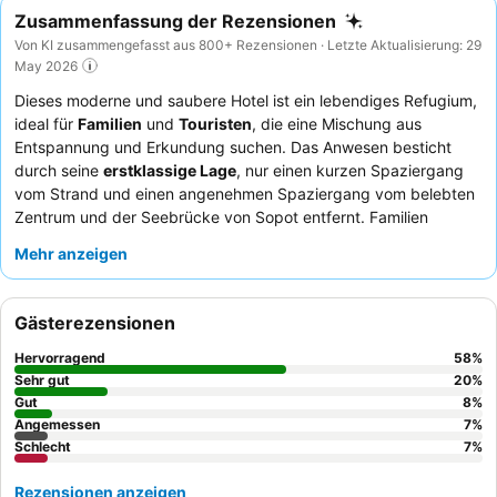
Zusammenfassung der Rezensionen
Von KI zusammengefasst aus 800+ Rezensionen · Letzte Aktualisierung: 29
May 2026
Dieses moderne und saubere Hotel ist ein lebendiges Refugium,
ideal für
Familien
und
Touristen
, die eine Mischung aus
Entspannung und Erkundung suchen. Das Anwesen besticht
durch seine
erstklassige Lage
, nur einen kurzen Spaziergang
vom Strand und einen angenehmen Spaziergang vom belebten
Zentrum und der Seebrücke von Sopot entfernt. Familien
werden besonders den durchdacht gestalteten
Kinderclub
und
Mehr anzeigen
die speziellen Kinderbecken zu schätzen wissen. Die Gäste
loben stets das
freundliche und professionelle Personal
sowie
die außergewöhnliche Vielfalt und Qualität des
Gästerezensionen
Frühstücksbuffets
. Für ein wirklich entspannendes Erlebnis
sollten Sie ein Zimmer mit
Wald- oder Meerblick
buchen, um
Hervorragend
58
%
eine ruhige Atmosphäre zu genießen.
Sehr gut
20
%
Gut
8
%
Angemessen
7
%
Schlecht
7
%
Rezensionen anzeigen