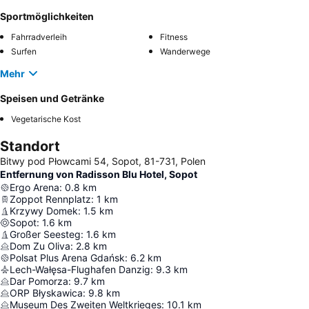
Sportmöglichkeiten
Fahrradverleih
Fitness
Surfen
Wanderwege
Mehr
Speisen und Getränke
Vegetarische Kost
Standort
Bitwy pod Płowcami 54, Sopot, 81-731, Polen
Entfernung von Radisson Blu Hotel, Sopot
Ergo Arena
:
0.8
km
Zoppot Rennplatz
:
1
km
Krzywy Domek
:
1.5
km
Sopot
:
1.6
km
Großer Seesteg
:
1.6
km
Dom Zu Oliva
:
2.8
km
Polsat Plus Arena Gdańsk
:
6.2
km
Lech-Wałęsa-Flughafen Danzig
:
9.3
km
Dar Pomorza
:
9.7
km
ORP Błyskawica
:
9.8
km
Museum Des Zweiten Weltkrieges
:
10.1
km