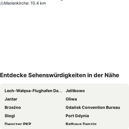
Marienkirche
:
10.4
km
Entdecke Sehenswürdigkeiten in der Nähe
Karte vergrößern
Lech-Wałęsa-Flughafen Danzig
Jelitkowo
Jantar
Oliwa
Brzeźno
Gdańsk Convention Bureau
Stogi
Port Gdynia
Dworzec PKP
Rathaus Danzig