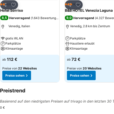
Zu Favoriten hinzufügen
Zu Favoriten hinzuf
Hotel
Hotel
2 Sterne
3 Sterne
Teilen
Teilen
Hotel Sorriso
B&B HOTEL Venezia Laguna
8,5
9,0
Hervorragend
(
1.643 Bewertungen
)
Hervorragend
(
4.327 Bewe
Venedig, Italien
Venedig, 2.8 km bis Zentrum
gratis WLAN
Parkplätze
Parkplätze
Haustiere erlaubt
Klimaanlage
Klimaanlage
112 €
72 €
ab
ab
Preise von
22 Websites
Preise von
20 Websites
Preise sehen
Preise sehen
Preistrend
Basierend auf den niedrigsten Preisen auf trivago in den letzten 30
0 €