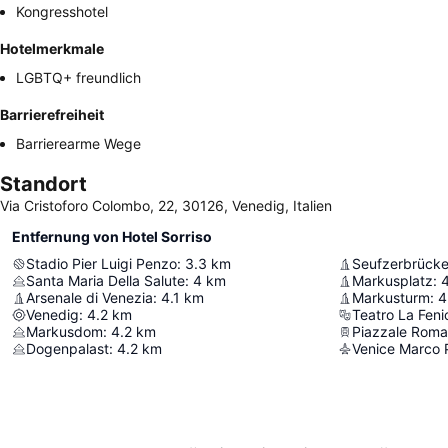
Kongresshotel
Hotelmerkmale
LGBTQ+ freundlich
Barrierefreiheit
Barrierearme Wege
Standort
Via Cristoforo Colombo, 22, 30126, Venedig, Italien
Entfernung von Hotel Sorriso
Stadio Pier Luigi Penzo
:
3.3
km
Seufzerbrück
Santa Maria Della Salute
:
4
km
Markusplatz
:
4
Arsenale di Venezia
:
4.1
km
Markusturm
:
4
Venedig
:
4.2
km
Teatro La Feni
Markusdom
:
4.2
km
Piazzale Roma
Dogenpalast
:
4.2
km
Venice Marco P