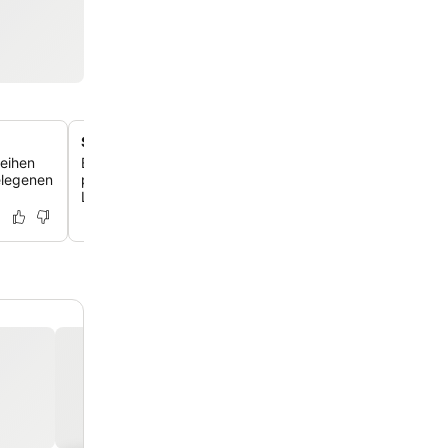
Superior-Zimmer mit Lagunenblick
leihen
Entspanne dich in den kürzlich renovierten Superior-Zim
elegenen
private Balkone und einen faszinierenden Blick auf die 
Lagune und den Sonnenuntergang bieten.