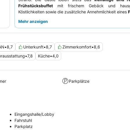
Frühstücksbuffet
mit frischem Gebäck und hausg
Köstlichkeiten sowie die zusätzliche Annehmlichkeit eines
zum Mitnehmen
. Das
Hotelpersonal
wird fü
Mehr anzeigen
außergewöhnliche Freundlichkeit und Hilfsbereitschaft h
Für ein ruhigeres Erlebnis empfiehlt es sich, ein Zimmer
und Blick auf Grünflächen oder die Lagune anzufragen.
AN
•
8,7
Unterkunft
•
8,7
Zimmerkomfort
•
8,6
rausstattung
•
7,8
Küche
•
4,0
mer
Parkplätze
Eingangshalle/Lobby
Fahrstuhl
Parkplatz