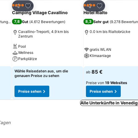
ügen
Zu Favoriten hinzufügen
Zu Favoriten hinz
Hotel
Hotel
4 Sterne
4 Sterne
Teilen
Teilen
Camping Village Cavallino
Hotel Rialto
7,8
8,3
rtungen
)
Gut
(
4.612 Bewertungen
)
Sehr gut
(
9.278 Bewertu
Cavallino-Treporti, 4.9 km bis
0.0 km bis Rialtobrücke
Zentrum
Pool
gratis WLAN
Wellness
Klimaanlage
Parkplätze
Wähle Reisedaten aus, um die
85 €
ab
genauen Preise zu sehen
Preise von
19 Websites
Preise sehen
Preise sehen
Alle Unterkünfte in Venedi
 Tagen