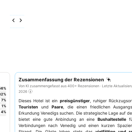
Zusammenfassung der Rezensionen
Von KI zusammengefasst aus 400+ Rezensionen · Letzte Aktualisier
56
%
2026
32
%
7
%
Dieses Hotel ist ein
preisgünstiger
, ruhiger Rückzugsort
1
%
Touristen
und
Paare
, die einen friedlichen Ausgang
4
%
Erkundung Venedigs suchen. Die strategische Lage auf der
bietet eine gute Anbindung an eine
Bushaltestelle
fü
Verbindungen nach Venedig und einen kurzen Spazi
Strand. Die Gäste loben stets das
vielfältige und r