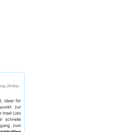
ung: 29 May
, ideal für
spunkt zur
 Insel Lido
r schnelle
ergang zum
eichhaltige