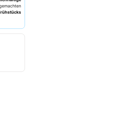
emachten
Frühstücks
r seine
och gelobt.
 mit
Balkon