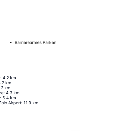
Barrierearmes Parken
e
:
4.2
km
.2
km
.2
km
ce
:
4.3
km
:
5.4
km
olo Airport
:
11.9
km