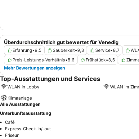
Überdurchschnittlich gut bewertet für Venedig
Erfahrung
•
9,5
Sauberkeit
•
9,3
Service
•
8,7
WL
Preis-Leistungs-Verhältnis
•
8,6
Frühstück
•
8,6
Zimme
Mehr Bewertungen anzeigen
Top-Ausstattungen und Services
WLAN in Lobby
WLAN im Zim
Klimaanlage
Alle Ausstattungen
Unterkunftsausstattung
Café
Express-Check-in/-out
Friseur