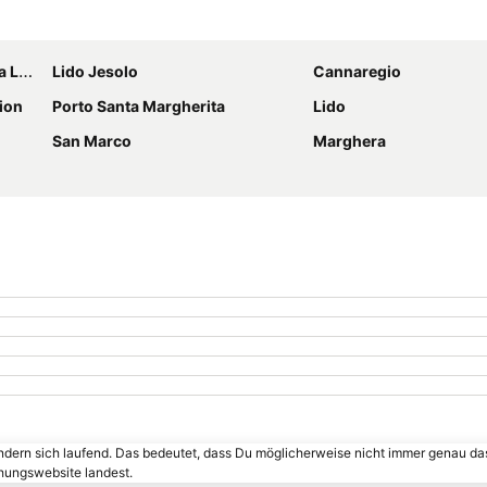
Karte vergrößern
cia
Lido Jesolo
Cannaregio
ion
Porto Santa Margherita
Lido
San Marco
Marghera
ändern sich laufend. Das bedeutet, dass Du möglicherweise nicht immer genau da
chungswebsite landest.