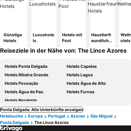
Günstige
Luxushote
Hotels mit
Haustierfr
Well
Hotels
ls
Pool
eundliche
otels
Hotels
Reiseziele in der Nähe von: The Lince Azores
Hotels Ponta Delgada
Hotels Capelas
Hotels Ribeira Grande
Hotels Lagoa
Hotels Povoação
Hotels Àgua de Alto
Hotels Água de Pau
Hotels Furnas
Hotels Nordeste
Ponta Delgada: Alle Unterkünfte anzeigen
Hotelsuche
Europa
Portugal
Azoren
Sâo Miguel
Ponta Delgada
The Lince Azores