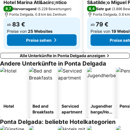
4 Sterne
4 Sterne
Hotel Marina Atl&acirc;ntico
S&atilde;o Miguel 
8,7
8,4
Hervorragend
(
5.228 Bewertungen
)
Sehr gut
(
3.896 Bew
Ponta Delgada, 0.8 km bis Zentrum
Ponta Delgada, 0.6 km
83 €
79 €
ab
ab
Preise von
25 Websites
Preise von
19 Websi
Preise sehen
Preise se
Alle Unterkünfte in Ponta Delgada anzeigen
Andere Unterkünfte in Ponta Delgada
Hotel
Bed and
Serviced
Jugendher
Pens
Breakfasts
apartment
berge/Hos
tel
Ponta Delgada: beliebte Hotelkategorien