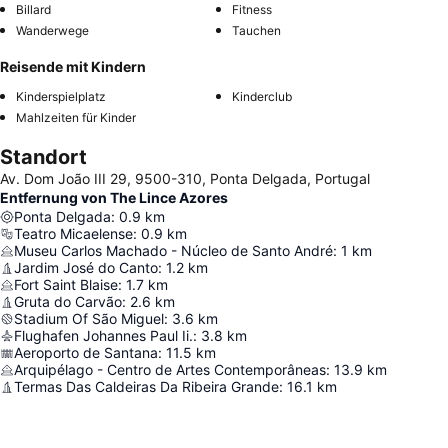
Billard
Fitness
Wanderwege
Tauchen
Reisende mit Kindern
Kinderspielplatz
Kinderclub
Mahlzeiten für Kinder
Standort
Av. Dom João III 29, 9500-310, Ponta Delgada, Portugal
Entfernung von The Lince Azores
Ponta Delgada
:
0.9
km
Teatro Micaelense
:
0.9
km
Museu Carlos Machado - Núcleo de Santo André
:
1
km
Jardim José do Canto
:
1.2
km
Fort Saint Blaise
:
1.7
km
Gruta do Carvão
:
2.6
km
Stadium Of São Miguel
:
3.6
km
Flughafen Johannes Paul Ii.
:
3.8
km
Aeroporto de Santana
:
11.5
km
Arquipélago - Centro de Artes Contemporâneas
:
13.9
km
Termas Das Caldeiras Da Ribeira Grande
:
16.1
km