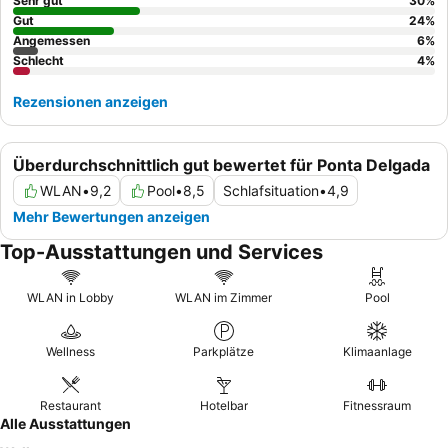
Zimmer mit
Balkon
buchen, um die Aussicht auf die Stadt zu
Sehr gut
30
%
genießen.
Gut
24
%
Angemessen
6
%
Schlecht
4
%
Rezensionen anzeigen
Überdurchschnittlich gut bewertet für Ponta Delgada
WLAN
•
9,2
Pool
•
8,5
Schlafsituation
•
4,9
Mehr Bewertungen anzeigen
Top-Ausstattungen und Services
WLAN in Lobby
WLAN im Zimmer
Pool
Wellness
Parkplätze
Klimaanlage
Restaurant
Hotelbar
Fitnessraum
Alle Ausstattungen