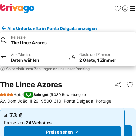
Favoriten
Einlog
Me
Alle Unterkünfte in Ponta Delgada anzeigen
Reiseziel
The Lince Azores
An-/Abreise
Gäste und Zimmer
Daten wählen
2 Gäste, 1 Zimmer
So beeinflussen Zahlungen an uns unser Ranking
The Lince Azores
Teilen
Zu
Hotel
8,3
Sehr gut
(
5.030 Bewertungen
)
4 Sterne
Av. Dom João III 29, 9500-310, Ponta Delgada, Portugal
73 €
73 €
ab
ab
Preise von
24 Websites
Preise von
24 Websites
Preise sehen
Preise sehen