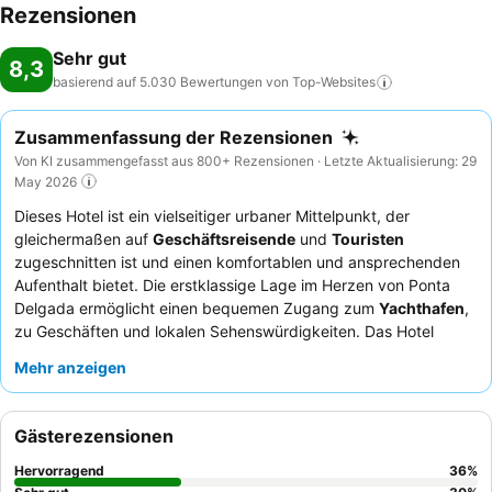
Rezensionen
Sehr gut
8,3
basierend auf 5.030 Bewertungen von
Top-Websites
Zusammenfassung der Rezensionen
Von KI zusammengefasst aus 800+ Rezensionen · Letzte Aktualisierung: 29
May 2026
Dieses Hotel ist ein vielseitiger urbaner Mittelpunkt, der
gleichermaßen auf
Geschäftsreisende
und
Touristen
zugeschnitten ist und einen komfortablen und ansprechenden
Aufenthalt bietet. Die erstklassige Lage im Herzen von Ponta
Delgada ermöglicht einen bequemen Zugang zum
Yachthafen
,
zu Geschäften und lokalen Sehenswürdigkeiten. Das Hotel
verfügt über einen umfassenden Wellnessbereich mit einem
Mehr anzeigen
warmen
Innenpool
, Sauna, Dampfbad und Whirlpool, ideal zum
Entspannen nach einem Erkundungstag oder Meetings. Die
Gäste loben stets das
freundliche und aufmerksame Personal
Gästerezensionen
und das reichhaltige
Frühstücksbuffet
, das regionale Produkte
umfasst. Für ein wirklich entspannendes Erlebnis sollten Sie ein
Hervorragend
36
%