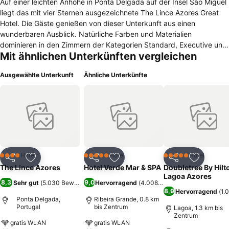
Auf einer leichten Anhöhe in Ponta Delgada auf der Insel São Miguel
liegt das mit vier Sternen ausgezeichnete The Lince Azores Great
Hotel. Die Gäste genießen von dieser Unterkunft aus einen
wunderbaren Ausblick. Natürliche Farben und Materialien
dominieren in den Zimmern der Kategorien Standard, Executive und
Mit ähnlichen Unterkünften vergleichen
Suiten des The Lince Azores Great Hotel. Gratis WLAN ist außerdem
überall vorhanden. Zum Entspannen und Trainieren bieten sich der
Ausgewählte Unterkunft
Ähnliche Unterkünfte
Außenpool sowie das Fitnesscenter an. Für Kinder steht ein
Spielraum bereit. Konferenzen und Tagungen können in den vier
dafür vorgesehenen Räumen des Hauses stattfinden. Am Morgen
steht ein Frühstück vom Buffet bereit. Im hauseigenen Restaurant
werden typische Gerichte der Azoren serviert. Die hauseigene Bar
lädt zum Entspannen bei einem Billardspiel oder Drink ein. Das
Museum Museu Carlos Machado lässt sich durch einen
viertelstündigen Spaziergang erreichen. Zum urbanen botanischen
Hotel
Hotel
Hotel
4 Sterne
5 Sterne
5 Sterne
Teilen
Zu Favoriten hinzufügen
Teilen
Zu Favoriten hinzufügen
Teilen
Zu Favor
Garten Jardim António Borges sind es nur fünf Autominuten. Der
The Lince Azores
Hotel Verde Mar & SPA
Doubletree By Hilt
Markt Mercado da Graça liegt ebenfalls einen viertelstündigen
Lagoa Azores
8,3
9,0
Sehr gut
(
5.030 Bewertungen
Hervorragend
)
(
4.008 Bewertungen
)
Fußweg entfernt.
8,9
Hervorragend
(
1.
Ponta Delgada,
Ribeira Grande, 0.8 km
Portugal
bis Zentrum
Lagoa, 1.3 km bis
Zentrum
gratis WLAN
gratis WLAN