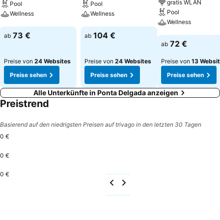
gratis WLAN
Pool
Pool
Pool
Wellness
Wellness
Wellness
Preise sehen
Preise sehen
73 €
104 €
ab
ab
Preise sehen
72 €
ab
Preise von
24 Websites
Preise von
24 Websites
Preise von
13 Websi
Preise sehen
Preise sehen
Preise sehen
Alle Unterkünfte in Ponta Delgada anzeigen
Preistrend
Basierend auf den niedrigsten Preisen auf trivago in den letzten 30 Tagen
0 €
0 €
0 €