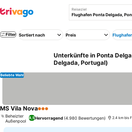
Reiseziel
Filter
Sortiert nach
Preis
Flughafe
Unterkünfte in Ponta Delg
Delgada, Portugal)
Beliebte Wahl
MS Vila Nova
3 Sterne
Preise sehen
Beheizter
Hervorragend
(4.980 Bewertungen)
8,5
2.4 km bis 
Außenpool
Preise sehen