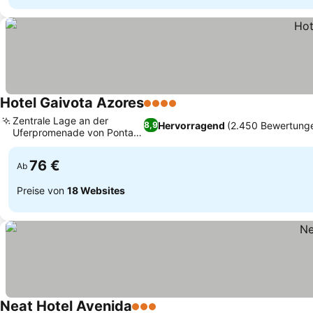
Hotel Gaivota Azores
4 Sterne
Preise sehen
Zentrale Lage an der
Hervorragend
(2.450 Bewertung
8,9
Uferpromenade von Ponta
Preise sehen
Delgada
76 €
Ab
Preise von
18 Websites
Neat Hotel Avenida