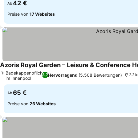
42 €
Ab
Preise von
17 Websites
Azoris Royal Garden – Leisure & Conference H
Badekappenpflicht
Hervorragend
(5.508 Bewertungen)
8,7
2.2 
im Innenpool
Preise sehen
65 €
Ab
Preise von
26 Websites