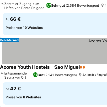
3 Sterne
Preise sehen
Zentraler Zugang zum
Sehr gut
(2.584 Bewertungen)
8,2
3
Hafen von Ponta Delgada
Preise sehen
66 €
Ab
Preise von
19 Websites
Beliebte Wahl
Azores Youth Hostels - Sao Miguel
2 Sterne
Preise seh
Entspannende
Gut
(2.241 Bewertungen)
7,6
2.4 km bis Flugha
Sauna vor Ort
Preise sehen
42 €
Ab
Preise von
6 Websites