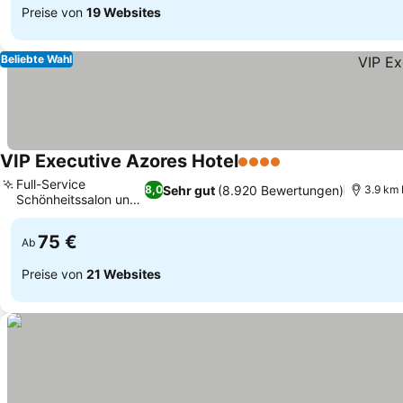
Preise von
19 Websites
Beliebte Wahl
VIP Executive Azores Hotel
4 Sterne
Preise sehen
Full-Service
Sehr gut
(8.920 Bewertungen)
8,0
3.9 km 
Schönheitssalon und
Preise sehen
Spa
75 €
Ab
Preise von
21 Websites