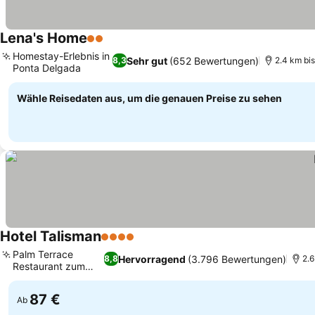
Lena's Home
2 Sterne
Preise sehen
Homestay-Erlebnis in
Sehr gut
(652 Bewertungen)
8,3
2.4 km bi
Ponta Delgada
Preise sehen
Wähle Reisedaten aus, um die genauen Preise zu sehen
Hotel Talisman
4 Sterne
Preise sehen
Palm Terrace
Hervorragend
(3.796 Bewertungen)
8,8
2.6
Restaurant zum
Preise sehen
Essen
87 €
Ab