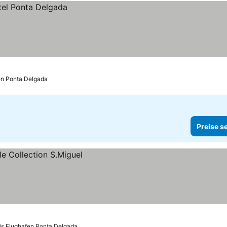
en Ponta Delgada
Preise s
is Flughafen Ponta Delgada