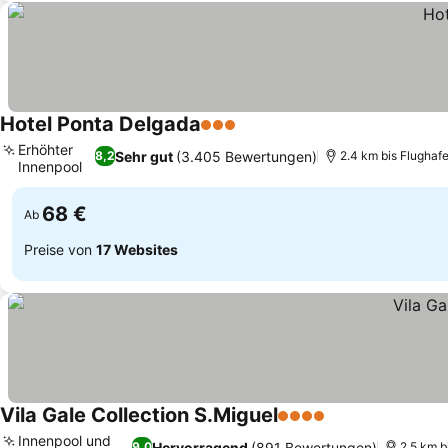
Hotel Ponta Delgada
3 Sterne
Preise sehen
Erhöhter
Sehr gut
(3.405 Bewertungen)
8,2
2.4 km bis Flughaf
Innenpool
Preise sehen
68 €
Ab
Preise von
17 Websites
Vila Gale Collection S.Miguel
4 Sterne
Preise sehen
Innenpool und
Hervorragend
(891 Bewertungen)
9,0
2.5 km b