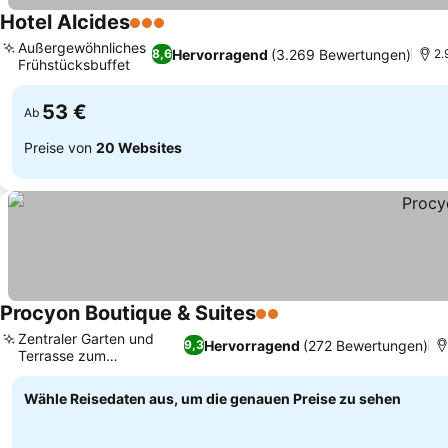
Hotel Alcides
3 Sterne
Preise sehen
Außergewöhnliches
Hervorragend
(3.269 Bewertungen)
8,6
2.
Frühstücksbuffet
Preise sehen
53 €
Ab
Preise von
20 Websites
Procyon Boutique & Suites
2 Sterne
Preise sehen
Zentraler Garten und
Hervorragend
(272 Bewertungen)
9,3
Terrasse zum
Preise sehen
Entspannen
Wähle Reisedaten aus, um die genauen Preise zu sehen