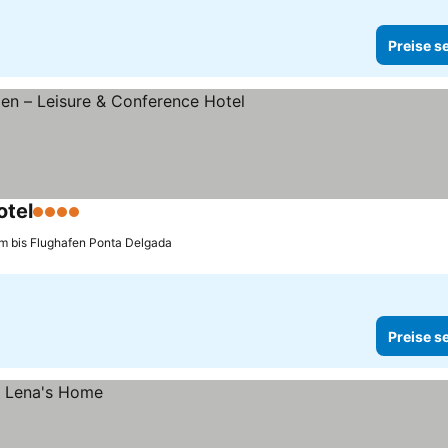
Preise s
otel
4 Sterne
Preise sehen
km bis Flughafen Ponta Delgada
Preise s