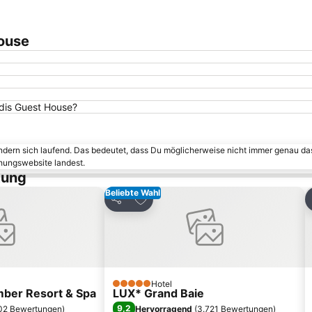
House
adis Guest House?
ändern sich laufend. Das bedeutet, dass Du möglicherweise nicht immer genau da
chungswebsite landest.
tung
Beliebte Wahl
inzufügen
Zu Favoriten hinzufügen
Teilen
Hotel
5 Sterne
ber Resort & Spa
LUX* Grand Baie
9,2
02 Bewertungen
)
Hervorragend
(
3.721 Bewertungen
)