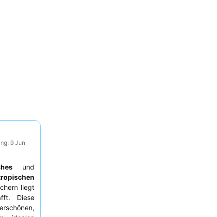
ng: 9 Jun
ches
und
tropischen
chern liegt
ft. Diese
derschönen,