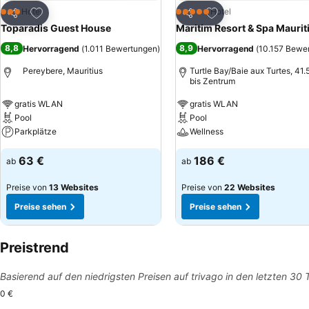
Zu Favoriten hinzufügen
Zu Favoriten hinzuf
Hotel
Hotel
3 Sterne
5 Sterne
Teilen
Teilen
Toparadis Guest House
Maritim Resort & Spa Maurit
8,8
8,9
Hervorragend
(
1.011 Bewertungen
)
Hervorragend
(
10.157 Bewe
Pereybere, Mauritius
Turtle Bay/Baie aux Turtes, 41.
bis Zentrum
gratis WLAN
gratis WLAN
Pool
Pool
Parkplätze
Wellness
63 €
186 €
ab
ab
Preise von
13 Websites
Preise von
22 Websites
Preise sehen
Preise sehen
Preistrend
Basierend auf den niedrigsten Preisen auf trivago in den letzten 30
0 €