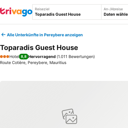
Reiseziel
An-/Abreise
Daten wähl
Alle Unterkünfte in Pereybere anzeigen
Toparadis Guest House
Hotel
Hervorragend
(
1.011 Bewertungen
)
8,8
3 Sterne
Route Cotière, Pereybere, Mauritius