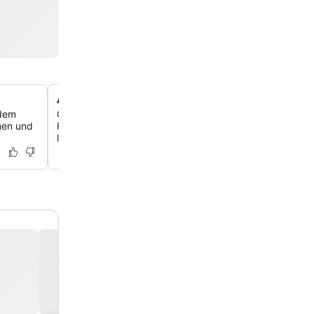
Außergewöhnliches kulinarisches Erlebnis vor Ort
 dem
Genieße köstliche und abwechslungsreiche Mahlzeiten 
nen und
Hotelrestaurant, das für seine Qualität, internationale K
lokalen Einflüssen und romantisches Ambiente am Pool g