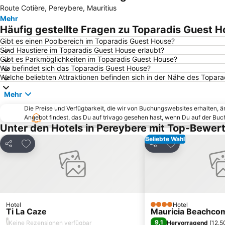
Route Cotière, Pereybere, Mauritius
Mehr
Häufig gestellte Fragen zu Toparadis Guest 
Gibt es einen Poolbereich im Toparadis Guest House?
Sind Haustiere im Toparadis Guest House erlaubt?
Gibt es Parkmöglichkeiten im Toparadis Guest House?
Wo befindet sich das Toparadis Guest House?
Welche beliebten Attraktionen befinden sich in der Nähe des Topar
Mehr
Die Preise und Verfügbarkeit, die wir von Buchungswebsites erhalten, 
Angebot findest, das Du auf trivago gesehen hast, wenn Du auf der Bu
Unter den Hotels in Pereybere mit Top-Bewer
Beliebte Wahl
Zu Favoriten hinzufügen
Zu Favoriten h
Teilen
Teilen
Hotel
Hotel
4 Sterne
Ti La Caze
Mauricia Beachcom
/
9,1
Keine Rezensionen verfügbar
Hervorragend
(
12.5