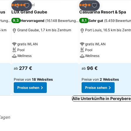
ügen
Zu Favoriten hinzufügen
Zu Favoriten hinz
Hotel
Hotel
5 Sterne
4 Sterne
Teilen
Teilen
ius
LUX Grand Gaube
Casuarina Resort & Spa
9,3
8,1
rtungen
)
Hervorragend
(
16.148 Bewertungen
)
Sehr gut
(
5.459 Bewertu
5 km
Grand Gaube, 1.7 km bis Zentrum
Port Louis, 16.5 km bis Zen
gratis WLAN
gratis WLAN
Pool
Pool
Wellness
Wellness
277 €
96 €
ab
ab
Preise von
18 Websites
Preise von
2 Websites
Preise sehen
Preise sehen
Alle Unterkünfte in Pereyber
 Tagen