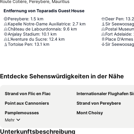
Route Cotière, Pereybere, Mauritius
Entfernung von Toparadis Guest House
Pereybere
:
1.5
km
Deer Pen
:
13.2
Kapelle Notre-Dame Auxiliatrice
:
2.7
km
Château de Labourdonnais
:
9.6
km
Postal Museu
Anjalay Stadium
:
10.1
km
Fort Adelaide
:
L'Aventure du Sucre
:
12.4
km
Place D'Armes 
Tortoise Pen
:
13.1
km
Entdecke Sehenswürdigkeiten in der Nähe
Strand von Flic en Flac
Internationaler Flughafen Sir Seewoosagur Ramgo
Point aux Cannoniers
Strand von Pereybere
Pamplemousses
Mont Choisy
Mehr
Unterkunftsbeschreibung