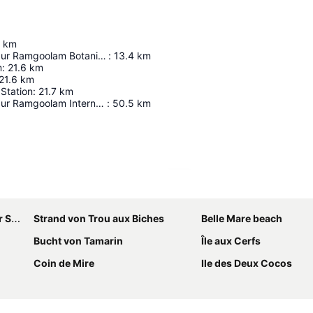
km
Sir Seewoosagur Ramgoolam Botanical Garden
:
13.4
km
m
:
21.6
km
21.6
km
Station
:
21.7
km
Sir Seewoosagur Ramgoolam International Airport
:
50.5
km
Karte vergrößern
olam
Strand von Trou aux Biches
Belle Mare beach
Bucht von Tamarin
Île aux Cerfs
Coin de Mire
Ile des Deux Cocos