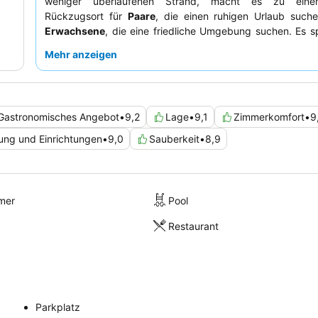
weniger überlaufenen Strand, macht es zu eine
Rückzugsort für
Paare
, die einen ruhigen Urlaub suche
Erwachsene
, die eine friedliche Umgebung suchen. Es s
Taucher
aufgrund der nahegelegenen Tauchzentren un
Mehr anzeigen
an, die die natürliche Schönheit der Insel erkunden möc
heben häufig das einladende Ambiente und das engag
hervor, das zu einem unvergesslichen Erlebnis beiträgt
Aufenthalt optimal zu nutzen, sollten Sie die günstige Bus
Gastronomisches Angebot
•
9,2
Lage
•
9,1
Zimmerkomfort
•
9
direkt vor der Tür nutzen, um die Gegend zu erkunden, un
dem flexiblen Halbpensions-Gutschriftssystem für 
ung und Einrichtungen
•
9,0
Sauberkeit
•
8,9
erkundigen, das abwechslungsreiche kulinarische 
ermöglicht.
mer
Pool
Restaurant
Parkplatz