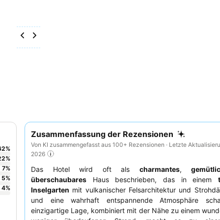
Zusammenfassung der Rezensionen
Von KI zusammengefasst aus 100+ Rezensionen · Letzte Aktualisieru
62
%
2026
22
%
7
%
Das Hotel wird oft als
charmantes
,
gemütli
5
%
überschaubares
Haus beschrieben, das in einem
4
%
Inselgarten
mit vulkanischer Felsarchitektur und Strohdä
und eine wahrhaft entspannende Atmosphäre schaf
einzigartige Lage, kombiniert mit der Nähe zu einem wun