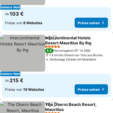
Beliebte Wahl
103 €
Ab
Preise von
8 Websites
Preise sehen
Intercontinental Hotels
Teilen
Zu Favoriten hinzufügen
Resort Mauritius By Ihg
5 Sterne
8,8
Hervorragend
14.369
7.4 km bis Strand von Trou aux Biches
Geräumige Zimmer mit Meerblick
Beliebte Wahl
215 €
Ab
Preise von
19 Websites
Preise sehen
The Oberoi Beach Resort,
Teilen
Zu Favoriten hinzufügen
Mauritius