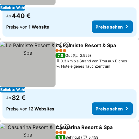
Beliebte Wahl
440 €
Ab
Preise von
1 Website
Preise sehen
Le Palmiste Resort & Spa
Teilen
Zu Favoriten hinzufügen
3 Sterne
7,8
Gut
2.955
0.3 km bis Strand von Trou aux Biches
Hoteleigenes Tauchzentrum
Beliebte Wahl
82 €
Ab
Preise von
12 Websites
Preise sehen
Casuarina Resort & Spa
Teilen
Zu Favoriten hinzufügen
3 Sterne
8,1
Sehr gut
5.459