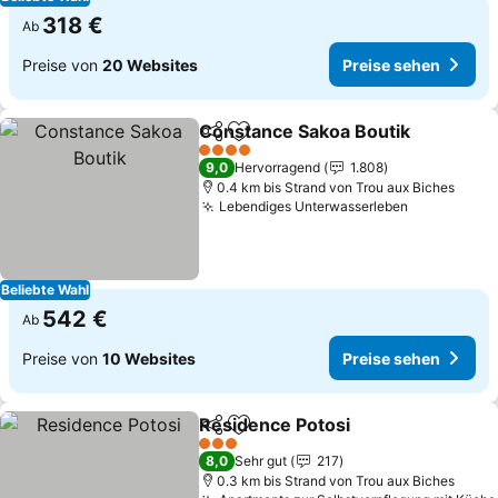
318 €
Ab
Preise von
20 Websites
Preise sehen
Constance Sakoa Boutik
Teilen
Zu Favoriten hinzufügen
4 Sterne
9,0
Hervorragend
1.808
0.4 km bis Strand von Trou aux Biches
Lebendiges Unterwasserleben
Beliebte Wahl
542 €
Ab
Preise von
10 Websites
Preise sehen
Residence Potosi
Teilen
Zu Favoriten hinzufügen
3 Sterne
8,0
Sehr gut
217
0.3 km bis Strand von Trou aux Biches