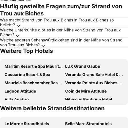
Häufig gestellte Fragen zum/zur Strand von
Trou aux Biches
Was macht Strand von Trou aux Biches in Trou aux Biches so
beliebt?
Welche Unterkünfte gibt es in der Nähe von Strand von Trou aux
Biches?
Welche anderen Sehenswürdigkeiten sind in der Nähe von Strand
von Trou aux Biches?
Weitere Top Hotels
Maritim Resort & Spa Mauritius
LUX Grand Gaube
Casuarina Resort & Spa
Veranda Grand Baie Hotel & Spa
Mauricia Beachcomber Resort & Spa
Veranda Pointe Aux Biches Hotel
Lagoon Attitude
Coin de Mire Attitude
Villa Anakao
Hibiscus Boutique Hotel
Weitere beliebte Stranddestinationen
Wonders Beach Boutique Hotel
Le Suffren Hotel & Marina
LUX* Grand Baie
Ocean V Hotel
Le Morne Strandhotels
Belle Mare Strandhotels
Toparadis Guest House
Sunset Reef Resort & Spa