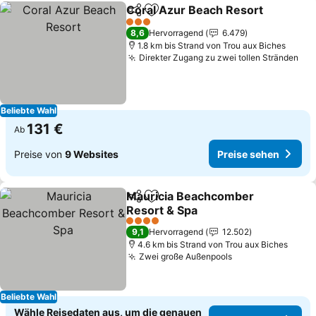
Coral Azur Beach Resort
Teilen
Zu Favoriten hinzufügen
3 Sterne
8,6
Hervorragend
6.479
1.8 km bis Strand von Trou aux Biches
Direkter Zugang zu zwei tollen Stränden
Beliebte Wahl
131 €
Ab
Preise von
9 Websites
Preise sehen
Mauricia Beachcomber
Teilen
Zu Favoriten hinzufügen
Resort & Spa
4 Sterne
9,1
Hervorragend
12.502
4.6 km bis Strand von Trou aux Biches
Zwei große Außenpools
Beliebte Wahl
Wähle Reisedaten aus, um die genauen