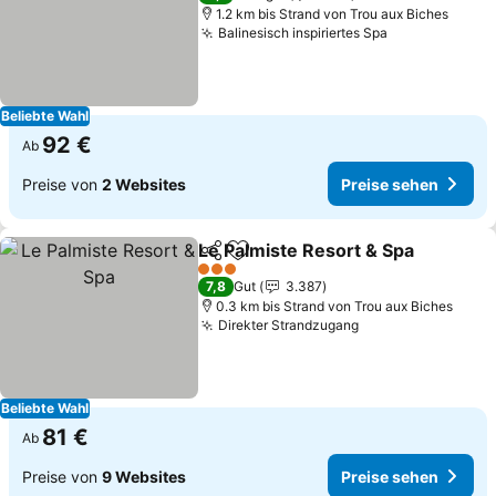
1.2 km bis Strand von Trou aux Biches
Balinesisch inspiriertes Spa
Beliebte Wahl
92 €
Ab
Preise von
2 Websites
Preise sehen
Le Palmiste Resort & Spa
Teilen
Zu Favoriten hinzufügen
3 Sterne
7,8
Gut
3.387
0.3 km bis Strand von Trou aux Biches
Direkter Strandzugang
Beliebte Wahl
81 €
Ab
Preise von
9 Websites
Preise sehen