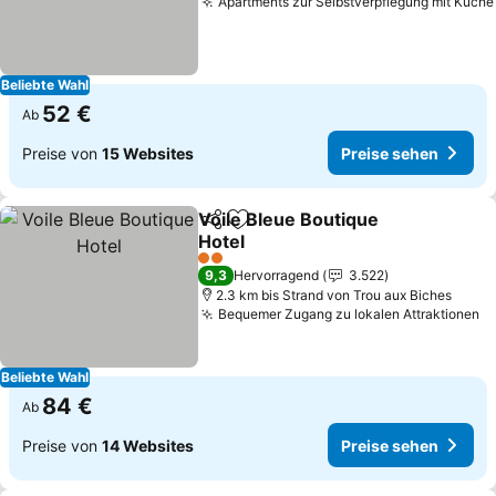
Apartments zur Selbstverpflegung mit Küche
Beliebte Wahl
52 €
Ab
Preise von
15 Websites
Preise sehen
Voile Bleue Boutique
Teilen
Zu Favoriten hinzufügen
Hotel
2 Sterne
9,3
Hervorragend
3.522
2.3 km bis Strand von Trou aux Biches
Bequemer Zugang zu lokalen Attraktionen
Beliebte Wahl
84 €
Ab
Preise von
14 Websites
Preise sehen