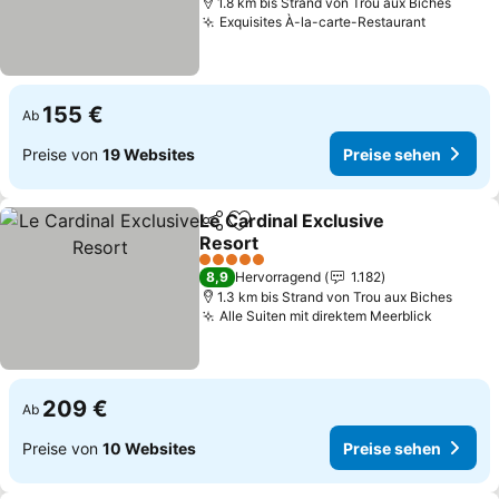
1.8 km bis Strand von Trou aux Biches
Exquisites À-la-carte-Restaurant
155 €
Ab
Preise von
19 Websites
Preise sehen
Le Cardinal Exclusive
Teilen
Zu Favoriten hinzufügen
Resort
5 Sterne
8,9
Hervorragend
1.182
1.3 km bis Strand von Trou aux Biches
Alle Suiten mit direktem Meerblick
209 €
Ab
Preise von
10 Websites
Preise sehen