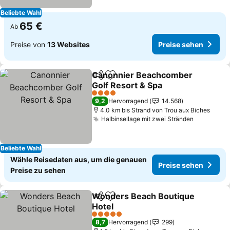
Beliebte Wahl
65 €
Ab
Preise von
13 Websites
Preise sehen
Canonnier Beachcomber
Teilen
Zu Favoriten hinzufügen
Golf Resort & Spa
4 Sterne
9,2
Hervorragend
14.568
4.0 km bis Strand von Trou aux Biches
Halbinsellage mit zwei Stränden
Beliebte Wahl
Wähle Reisedaten aus, um die genauen
Preise sehen
Preise zu sehen
Wonders Beach Boutique
Teilen
Zu Favoriten hinzufügen
Hotel
5 Sterne
8,7
Hervorragend
299