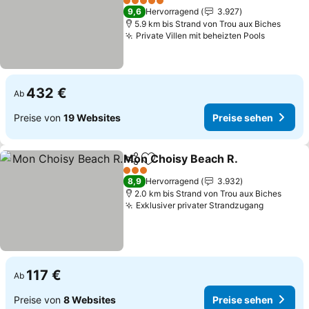
5 Sterne
9,6
Hervorragend
3.927
5.9 km bis Strand von Trou aux Biches
Private Villen mit beheizten Pools
432 €
Ab
Preise von
19 Websites
Preise sehen
Mon Choisy Beach R.
Teilen
Zu Favoriten hinzufügen
3 Sterne
8,9
Hervorragend
3.932
2.0 km bis Strand von Trou aux Biches
Exklusiver privater Strandzugang
117 €
Ab
Preise von
8 Websites
Preise sehen