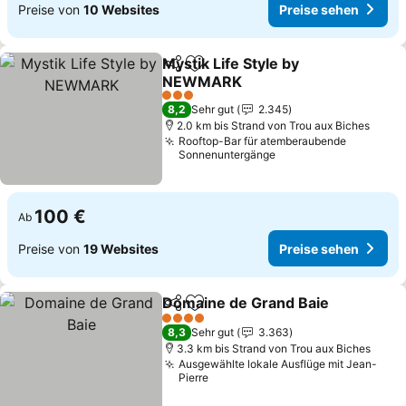
Preise von
10 Websites
Preise sehen
Mystik Life Style by
Teilen
Zu Favoriten hinzufügen
NEWMARK
3 Sterne
8,2
Sehr gut
2.345
2.0 km bis Strand von Trou aux Biches
Rooftop-Bar für atemberaubende
Sonnenuntergänge
100 €
Ab
Preise von
19 Websites
Preise sehen
Domaine de Grand Baie
Teilen
Zu Favoriten hinzufügen
4 Sterne
8,3
Sehr gut
3.363
3.3 km bis Strand von Trou aux Biches
Ausgewählte lokale Ausflüge mit Jean-
Pierre