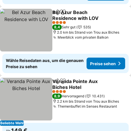
Bel Azur Beach
Teilen
Zu Favoriten hinzufügen
Residence with LOV
4 Sterne
8,4
Sehr gut
535
2.0 km bis Strand von Trou aux Biches
Meerblick vom privaten Balkon
Wähle Reisedaten aus, um die genauen
Preise sehen
Preise zu sehen
Veranda Pointe Aux
Teilen
Zu Favoriten hinzufügen
Biches Hotel
4 Sterne
8,9
Hervorragend
10.431
2.2 km bis Strand von Trou aux Biches
Themenbuffet im Senses Restaurant
Beliebte Wahl
149 €
Ab