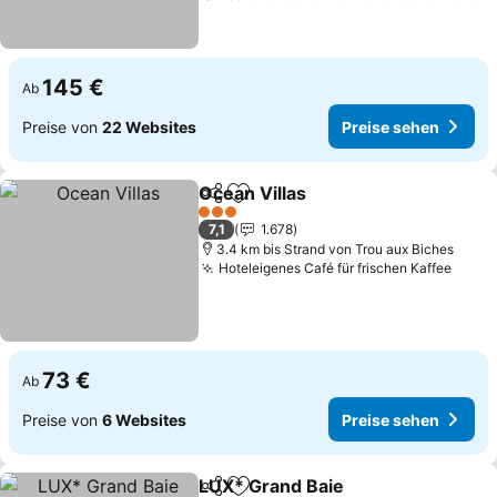
145 €
Ab
Preise von
22 Websites
Preise sehen
Ocean Villas
Teilen
Zu Favoriten hinzufügen
3 Sterne
7,1
1.678
3.4 km bis Strand von Trou aux Biches
Hoteleigenes Café für frischen Kaffee
73 €
Ab
Preise von
6 Websites
Preise sehen
LUX* Grand Baie
Teilen