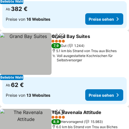
Beliebte Wahl
382 €
Ab
Preise von
16 Websites
Preise sehen
Grand Bay Suites
Teilen
Zu Favoriten hinzufügen
4 Sterne
7,9
Gut
1.244
5.1 km bis Strand von Trou aux Biches
Voll ausgestattete Kochnischen für
Selbstversorger
Beliebte Wahl
62 €
Ab
Preise von
13 Websites
Preise sehen
The Ravenala Attitude
Teilen
Zu Favoriten hinzufügen
4 Sterne
8,9
Hervorragend
15.983
6.0 km bis Strand von Trou aux Biches