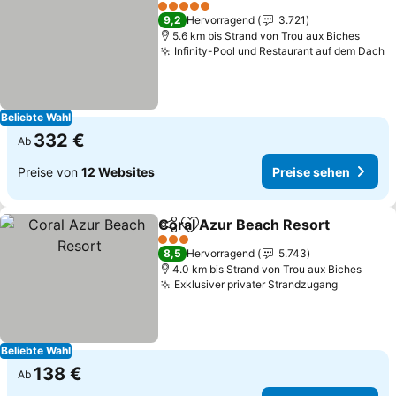
Zu Favoriten hinzufügen
5 Sterne
9,2
Hervorragend
3.721
5.6 km bis Strand von Trou aux Biches
Infinity-Pool und Restaurant auf dem Dach
Beliebte Wahl
332 €
Ab
Preise von
12 Websites
Preise sehen
Coral Azur Beach Resort
Teilen
Zu Favoriten hinzufügen
3 Sterne
8,5
Hervorragend
5.743
4.0 km bis Strand von Trou aux Biches
Exklusiver privater Strandzugang
Beliebte Wahl
138 €
Ab