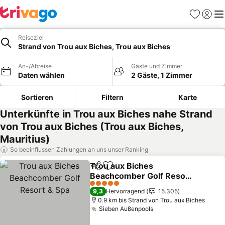
Favoriten
Einlog
Me
Reiseziel
Strand von Trou aux Biches, Trou aux Biches
An-/Abreise
Gäste und Zimmer
Daten wählen
2 Gäste, 1 Zimmer
Sortieren
Filtern
Karte
Unterkünfte in Trou aux Biches nahe Strand
von Trou aux Biches (Trou aux Biches,
Mauritius)
So beeinflussen Zahlungen an uns unser Ranking
Trou aux Biches
Teilen
Zu Favoriten hinzufügen
Beachcomber Golf Resort
& Spa
5 Sterne
9,3
Hervorragend
15.305
0.9 km bis Strand von Trou aux Biches
Sieben Außenpools