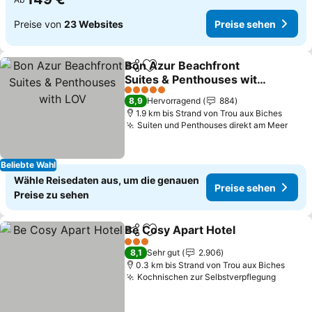
Preise von
23 Websites
Preise sehen
Bon Azur Beachfront
Teilen
Zu Favoriten hinzufügen
Suites & Penthouses with
LOV
5 Sterne
8,9
Hervorragend
884
1.9 km bis Strand von Trou aux Biches
Suiten und Penthouses direkt am Meer
Beliebte Wahl
Wähle Reisedaten aus, um die genauen
Preise sehen
Preise zu sehen
Be Cosy Apart Hotel
Teilen
Zu Favoriten hinzufügen
3 Sterne
8,1
Sehr gut
2.906
0.3 km bis Strand von Trou aux Biches
Kochnischen zur Selbstverpflegung