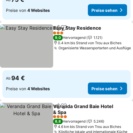
Preise von
4 Websites
Preise sehen
Easy Stay Residence
Teilen
Zu Favoriten hinzufügen
3 Sterne
9,0
Hervorragend
1.121
0.4 km bis Strand von Trou aux Biches
Organisierte Wassersportarten und Ausflüge
94 €
Ab
Preise von
4 Websites
Preise sehen
Veranda Grand Baie Hotel
Teilen
Zu Favoriten hinzufügen
& Spa
4 Sterne
8,8
Hervorragend
5.246
4.6 km bis Strand von Trou aux Biches
Köstliche lokale und internationale Küche