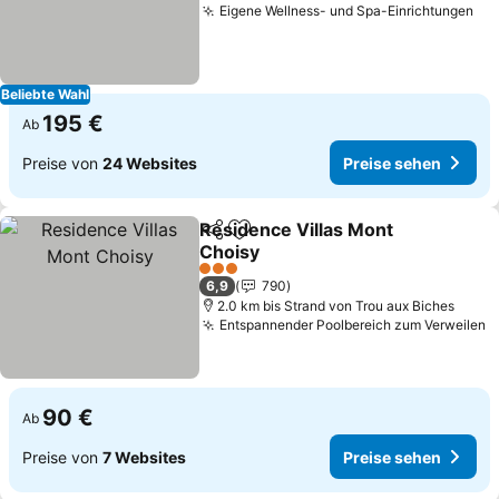
Eigene Wellness- und Spa-Einrichtungen
Beliebte Wahl
195 €
Ab
Preise von
24 Websites
Preise sehen
Residence Villas Mont
Teilen
Zu Favoriten hinzufügen
Choisy
3 Sterne
6,9
790
2.0 km bis Strand von Trou aux Biches
Entspannender Poolbereich zum Verweilen
90 €
Ab
Preise von
7 Websites
Preise sehen