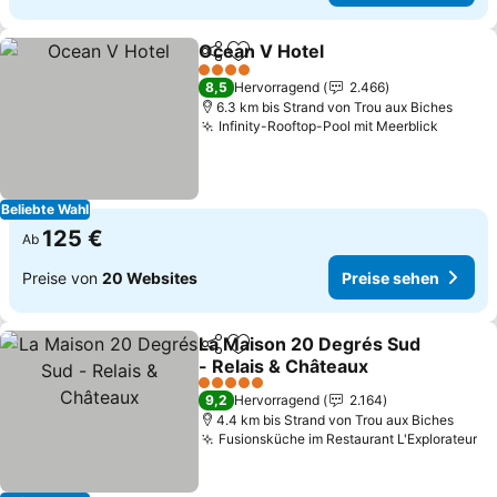
Ocean V Hotel
Teilen
Zu Favoriten hinzufügen
4 Sterne
8,5
Hervorragend
2.466
6.3 km bis Strand von Trou aux Biches
Infinity-Rooftop-Pool mit Meerblick
Beliebte Wahl
125 €
Ab
Preise von
20 Websites
Preise sehen
La Maison 20 Degrés Sud
Teilen
Zu Favoriten hinzufügen
- Relais & Châteaux
5 Sterne
9,2
Hervorragend
2.164
4.4 km bis Strand von Trou aux Biches
Fusionsküche im Restaurant L'Explorateur