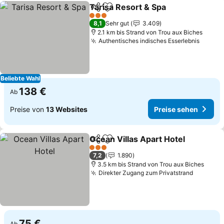
Tarisa Resort & Spa
Teilen
Zu Favoriten hinzufügen
3 Sterne
8,1
Sehr gut
3.409
2.1 km bis Strand von Trou aux Biches
Authentisches indisches Esserlebnis
Beliebte Wahl
138 €
Ab
Preise von
13 Websites
Preise sehen
Ocean Villas Apart Hotel
Teilen
Zu Favoriten hinzufügen
3 Sterne
7,2
1.890
3.5 km bis Strand von Trou aux Biches
Direkter Zugang zum Privatstrand
75 €
Ab