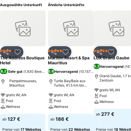
Ausgewählte Unterkunft
Ähnliche Unterkünfte
Hotel
Hotel
Hotel
4 Sterne
5 Sterne
5 Sterne
Teilen
Zu Favoriten hinzufügen
Teilen
Zu Favoriten hinzufügen
Teilen
Zu Favor
The Address Boutique
Maritim Resort & Spa
LUX Grand Gaube
Hotel
Mauritius
9,3
Hervorragend
(
16
8,2
8,9
Sehr gut
(
1.930 Bewertungen
Hervorragend
)
(
10.157 Bewertungen
)
Grand Gaube, 1.7 k
Zentrum
Pampelmousses,
Turtle Bay/Baie aux
Mauritius
Turtes, 41.5 km bis
Zentrum
gratis WLAN
gratis WLAN
gratis WLAN
Pool
Pool
Pool
Wellness
Wellness
Wellness
277 €
ab
127 €
186 €
ab
ab
Preise von
17 Websites
Preise von
22 Websites
Preise von
18 Websi