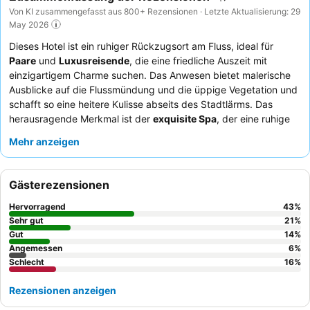
Von KI zusammengefasst aus 800+ Rezensionen · Letzte Aktualisierung: 29
May 2026
Dieses Hotel ist ein ruhiger Rückzugsort am Fluss, ideal für
Paare
und
Luxusreisende
, die eine friedliche Auszeit mit
einzigartigem Charme suchen. Das Anwesen bietet malerische
Ausblicke auf die Flussmündung und die üppige Vegetation und
schafft so eine heitere Kulisse abseits des Stadtlärms. Das
herausragende Merkmal ist der
exquisite Spa
, der eine ruhige
Umgebung mit verschiedenen Behandlungen und einer guten
Mehr anzeigen
Sauna bietet. Die Gäste loben durchweg das
professionelle
und aufmerksame Personal
und die vielfältigen kulinarischen
Angebote, insbesondere die außergewöhnliche japanische
Gästerezensionen
Küche im Izumi Restaurant. Für ein noch besseres Erlebnis
empfiehlt es sich, ein Zimmer mit
herrlicher Aussicht
zu
Hervorragend
43
%
buchen, um die ruhige Umgebung vollends zu genießen.
Sehr gut
21
%
Gut
14
%
Angemessen
6
%
Schlecht
16
%
Rezensionen anzeigen