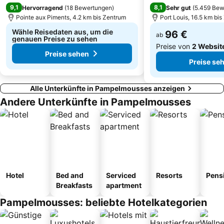
9,1
8,1
Hervorragend
(
18 Bewertungen
)
Sehr gut
(
5.459 Bew
Pointe aux Piments, 4.2 km bis Zentrum
Port Louis, 16.5 km bi
Wähle Reisedaten aus, um die
96 €
ab
genauen Preise zu sehen
Preise von
2 Websit
Preise sehen
Preise se
Alle Unterkünfte in Pampelmousses anzeigen
Andere Unterkünfte in Pampelmousses
Hotel
Bed and
Serviced
Resorts
Pens
Breakfasts
apartment
Pampelmousses: beliebte Hotelkategorien