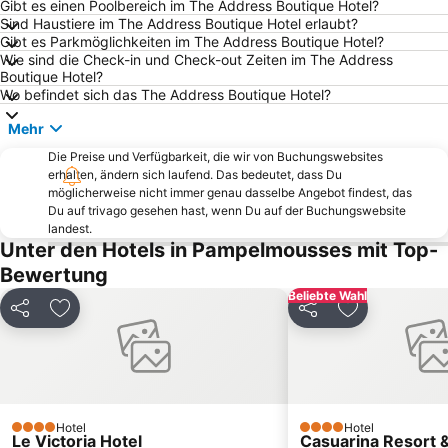
Gibt es einen Poolbereich im The Address Boutique Hotel?
Sind Haustiere im The Address Boutique Hotel erlaubt?
Gibt es Parkmöglichkeiten im The Address Boutique Hotel?
Wie sind die Check-in und Check-out Zeiten im The Address
Boutique Hotel?
Wo befindet sich das The Address Boutique Hotel?
Mehr
Die Preise und Verfügbarkeit, die wir von Buchungswebsites
erhalten, ändern sich laufend. Das bedeutet, dass Du
möglicherweise nicht immer genau dasselbe Angebot findest, das
Du auf trivago gesehen hast, wenn Du auf der Buchungswebsite
landest.
Unter den Hotels in Pampelmousses mit Top-
Bewertung
Beliebte Wahl
Teilen
Zu Favoriten hinzufügen
Teilen
Zu Favoriten
Hotel
Hotel
4 Sterne
4 Sterne
Le Victoria Hotel
Casuarina Resort 