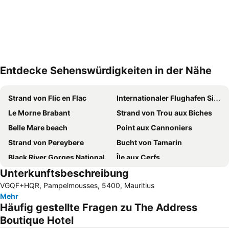
Entdecke Sehenswürdigkeiten in der Nähe
Karte vergrößern
Strand von Flic en Flac
Internationaler Flughafen Sir Seewoosagur Ramgoolam
Le Morne Brabant
Strand von Trou aux Biches
Belle Mare beach
Point aux Cannoniers
Strand von Pereybere
Bucht von Tamarin
Black River Gorges National Park
Île aux Cerfs
Unterkunftsbeschreibung
Pamplemousses
Mont Choisy
VGQF+HQR, Pampelmousses, 5400, Mauritius
Coin de Mire
Ile des Deux Cocos
Mehr
Naturhistorisches Museum Mauritius
Chinesenviertel
Häufig gestellte Fragen zu The Address
Voliers de l'ocean
Casela & Yemen Park
Boutique Hotel