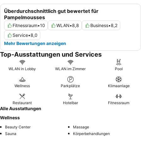
Überdurchschnittlich gut bewertet für
Pampelmousses
Fitnessraum
•
10
WLAN
•
8,8
Business
•
8,2
Service
•
8,0
Mehr Bewertungen anzeigen
Top-Ausstattungen und Services
WLAN in Lobby
WLAN im Zimmer
Pool
Wellness
Parkplätze
Klimaanlage
Restaurant
Hotelbar
Fitnessraum
Alle Ausstattungen
Wellness
Beauty Center
Massage
Sauna
Körperbehandlungen