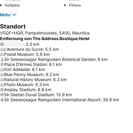
Golfplatz
Fitness
Mehr
Standort
VGQF+HQR, Pampelmousses, 5400, Mauritius
Entfernung von The Address Boutique Hotel
:
2.3
km
L'Aventure du Sucre
:
5.5
km
Postal Museum
:
5.9
km
Sir Seewoosagur Ramgoolam Botanical Garden
:
6
km
Place D'Armes Station
:
6.1
km
Fort Adelaide
:
6.1
km
Blue Penny Museum
:
6.2
km
Natural History Museum
:
6.3
km
Photo Museum
:
6.3
km
Anjalay Stadium
:
8.8
km
Sir Gaetan Duval Stadium
:
15.9
km
Sir Seewoosagur Ramgoolam International Airport
:
39.8
km