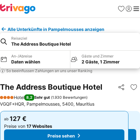
Favoriten
Einlog
Me
Alle Unterkünfte in Pampelmousses anzeigen
Reiseziel
The Address Boutique Hotel
An-/Abreise
Gäste und Zimmer
Daten wählen
2 Gäste, 1 Zimmer
So beeinflussen Zahlungen an uns unser Ranking
The Address Boutique Hotel
Teilen
Zu
Hotel
8,2
Sehr gut
(
1.930 Bewertungen
)
4 Sterne
VGQF+HQR, Pampelmousses, 5400, Mauritius
127 €
127 €
ab
ab
Preise von
17 Websites
Preise von
17 Websites
Preise sehen
Preise sehen