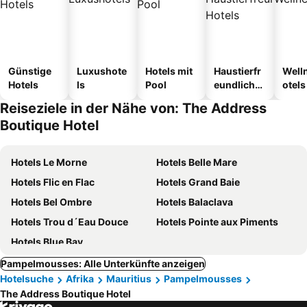
Günstige
Luxushote
Hotels mit
Haustierfr
Well
Hotels
ls
Pool
eundliche
otels
Hotels
Reiseziele in der Nähe von: The Address
Boutique Hotel
Hotels Le Morne
Hotels Belle Mare
Hotels Flic en Flac
Hotels Grand Baie
Hotels Bel Ombre
Hotels Balaclava
Hotels Trou d´Eau Douce
Hotels Pointe aux Piments
Hotels Blue Bay
Pampelmousses: Alle Unterkünfte anzeigen
Hotelsuche
Afrika
Mauritius
Pampelmousses
The Address Boutique Hotel