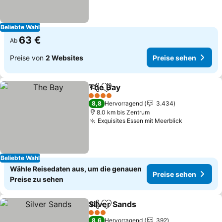
Beliebte Wahl
63 €
Ab
Preise von
2 Websites
Preise sehen
The Bay
Teilen
Zu Favoriten hinzufügen
Preise sehen
4 Sterne
8,8
Hervorragend
3.434
8.0 km bis Zentrum
Exquisites Essen mit Meerblick
Preise seh
Beliebte Wahl
Wähle Reisedaten aus, um die genauen
Preise sehen
Preise zu sehen
Silver Sands
Teilen
Zu Favoriten hinzufügen
Preise sehen
3 Sterne
8,6
Hervorragend
392