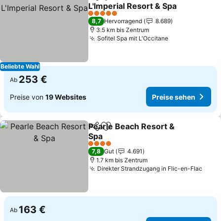
Teilen
Zu Favoriten hinzufügen
L'Imperial Resort & Spa
Preise sehen
5 Sterne
8,7
Hervorragend
8.689
3.5 km bis Zentrum
Sofitel Spa mit L'Occitane
Preise sehen
Beliebte Wahl
253 €
Ab
Preise von
19 Websites
Preise sehen
Pearle Beach Resort &
Teilen
Zu Favoriten hinzufügen
Spa
Preise sehen
4 Sterne
7,8
Gut
4.691
1.7 km bis Zentrum
Direkter Strandzugang in Flic-en-Flac
Prei
163 €
Ab