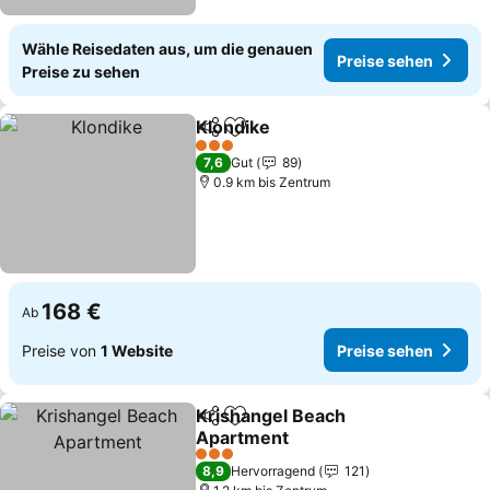
Wähle Reisedaten aus, um die genauen
Preise sehen
Preise zu sehen
Klondike
Teilen
Zu Favoriten hinzufügen
Preise sehen
3 Sterne
7,6
Gut
89
0.9 km bis Zentrum
168 €
Ab
Preise von
1 Website
Preise sehen
Krishangel Beach
Teilen
Zu Favoriten hinzufügen
Apartment
Preise sehen
3 Sterne
8,9
Hervorragend
121