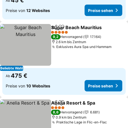
45 €
Ab
Preise von
12 Websites
Preise sehen
Sugar Beach Mauritius
Teilen
Zu Favoriten hinzufügen
Pre
5 Sterne
9,2
Hervorragend
17.164
2.6 km bis Zentrum
Exklusives Aura Spa und Hammam
Preise 
Beliebte Wahl
475 €
Ab
Preise von
10 Websites
Preise sehen
Anelia Resort & Spa
Teilen
Zu Favoriten hinzufügen
Preise
4 Sterne
8,6
Hervorragend
6.681
0.9 km bis Zentrum
Praktische Lage in Flic-en-Flac
Preise se