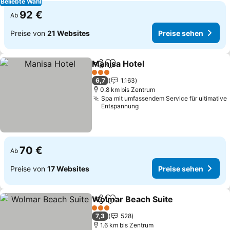
Beliebte Wahl
92 €
Ab
Preise von
21 Websites
Preise sehen
Manisa Hotel
Teilen
Zu Favoriten hinzufügen
Preise sehen
3 Sterne
6,7
1.163
0.8 km bis Zentrum
Spa mit umfassendem Service für ultimative
Entspannung
70 €
Ab
Preise von
17 Websites
Preise sehen
Wolmar Beach Suite
Teilen
Zu Favoriten hinzufügen
Preise
3 Sterne
7,3
528
1.6 km bis Zentrum