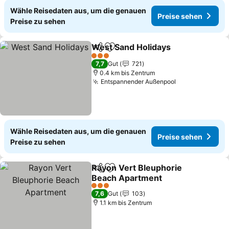
Wähle Reisedaten aus, um die genauen
Preise sehen
Preise zu sehen
West Sand Holidays
Teilen
Zu Favoriten hinzufügen
Preise
3 Sterne
7,7
Gut
721
0.4 km bis Zentrum
Entspannender Außenpool
Preise sehen
Wähle Reisedaten aus, um die genauen
Preise sehen
Preise zu sehen
Rayon Vert Bleuphorie
Teilen
Zu Favoriten hinzufügen
Beach Apartment
Preise sehen
3 Sterne
7,6
Gut
103
1.1 km bis Zentrum