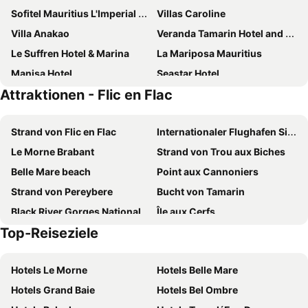
Sofitel Mauritius L'Imperial Resort & Spa
Villas Caroline
Villa Anakao
Veranda Tamarin Hotel and Spa
Le Suffren Hotel & Marina
La Mariposa Mauritius
Manisa Hotel
Seastar Hotel
Attraktionen - Flic en Flac
Aanari Hotel & Spa
The Bay
Gosun Beach Hotel
Villa Osumare Guest House
Strand von Flic en Flac
Internationaler Flughafen Sir Seewoosagur Ramgoolam
Lakaz Chamarel Exclusive Lodge
Hennessy Park Hotel
Le Morne Brabant
Strand von Trou aux Biches
Hotel Chalets Chamarel
Shanti Ghar Guest House
Belle Mare beach
Point aux Cannoniers
VillaSun
Labourdonnais Waterfront Hotel
Strand von Pereybere
Bucht von Tamarin
Sunset Villa
Kozy Le Morne
Black River Gorges National Park
Île aux Cerfs
Tamarina Golf & Spa Boutique Hotel
Residence Padma
Top-Reiseziele
Pamplemousses
Mont Choisy
West Sand Holidays
Your Bed And Breakfast, Tamarind, 5 Minutes From The Beach And The Center
Coin de Mire
Ile des Deux Cocos
Ashmara Villa & Studio
Blue Pearl Resort
Hotels Le Morne
Hotels Belle Mare
Naturhistorisches Museum Mauritius
Chinesenviertel
Les 2 canons
Marguery Villas
Hotels Grand Baie
Hotels Bel Ombre
Casela & Yemen Park
Voliers de l'ocean
Voila Bagatelle
Tam Studio