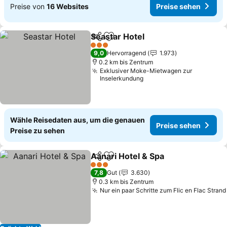
Preise von
16 Websites
Preise sehen
Seastar Hotel
Teilen
Zu Favoriten hinzufügen
Preise sehen
3 Sterne
9,0
Hervorragend
1.973
0.2 km bis Zentrum
Exklusiver Moke-Mietwagen zur
Inselerkundung
Wähle Reisedaten aus, um die genauen
Preise sehen
Preise zu sehen
Aanari Hotel & Spa
Teilen
Zu Favoriten hinzufügen
Preise 
3 Sterne
7,8
Gut
3.630
0.3 km bis Zentrum
Nur ein paar Schritte zum Flic en Flac Strand