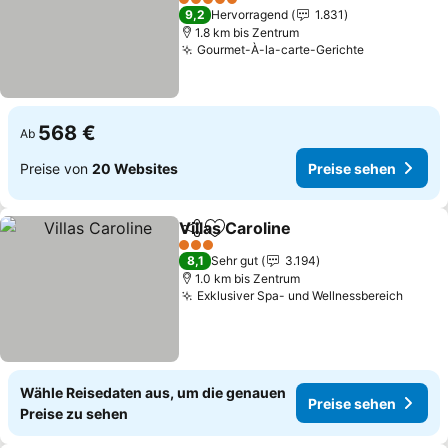
Preise sehen
5 Sterne
9,2
Hervorragend
1.831
1.8 km bis Zentrum
Gourmet-À-la-carte-Gerichte
Preise seh
568 €
Ab
Preise von
20 Websites
Preise sehen
Villas Caroline
Teilen
Zu Favoriten hinzufügen
Preise sehe
3 Sterne
8,1
Sehr gut
3.194
1.0 km bis Zentrum
Exklusiver Spa- und Wellnessbereich
Preis
Wähle Reisedaten aus, um die genauen
Preise sehen
Preise zu sehen