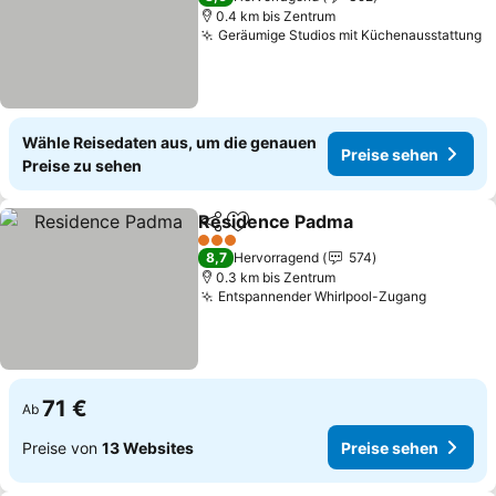
0.4 km bis Zentrum
Geräumige Studios mit Küchenausstattung
P
Wähle Reisedaten aus, um die genauen
Preise sehen
Preise zu sehen
Residence Padma
Teilen
Zu Favoriten hinzufügen
Preise s
3 Sterne
8,7
Hervorragend
574
0.3 km bis Zentrum
Entspannender Whirlpool-Zugang
Preise s
71 €
Ab
Preise von
13 Websites
Preise sehen