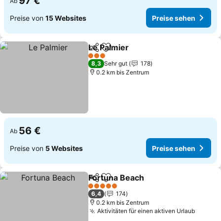
97 €
Ab
Preise von
15 Websites
Preise sehen
Le Palmier
Teilen
Zu Favoriten hinzufügen
Preise sehen
3 Sterne
8,3
Sehr gut
178
0.2 km bis Zentrum
56 €
Ab
Preise von
5 Websites
Preise sehen
Fortuna Beach
Teilen
Zu Favoriten hinzufügen
Preise sehe
5 Sterne
6,4
174
0.2 km bis Zentrum
Aktivitäten für einen aktiven Urlaub
Preise