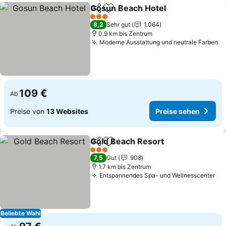
Gosun Beach Hotel
Teilen
Zu Favoriten hinzufügen
Preise 
3 Sterne
8,2
Sehr gut
1.064
0.9 km bis Zentrum
Moderne Ausstattung und neutrale Farben
Pr
109 €
Ab
Preise von
13 Websites
Preise sehen
Gold Beach Resort
Teilen
Zu Favoriten hinzufügen
Preise 
3 Sterne
7,5
Gut
908
1.7 km bis Zentrum
Entspannendes Spa- und Wellnesscenter
Pr
Beliebte Wahl