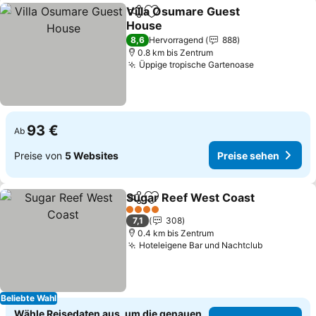
Villa Osumare Guest
Teilen
Zu Favoriten hinzufügen
House
Preise sehen
8,6
Hervorragend
888
0.8 km bis Zentrum
Üppige tropische Gartenoase
Preise sehe
93 €
Ab
Preise von
5 Websites
Preise sehen
Sugar Reef West Coast
Teilen
Zu Favoriten hinzufügen
Pre
4 Sterne
7,1
308
0.4 km bis Zentrum
Hoteleigene Bar und Nachtclub
Preise se
Beliebte Wahl
Wähle Reisedaten aus, um die genauen