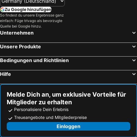
Grand Baie, Hotels
Bel Ombre, Hotels
Zu Google hinzufügen
Balaclava, Hotels
Trou d´Eau Douce, Hotels
So findest du unsere Ergebnisse ganz
einfach: Füge trivago als bevorzugte
Pointe aux Piments, Hotels
Blue Bay, Hotels
Quelle bei Google hinzu.
Unternehmen
Unsere Produkte
Bedingungen und Richtlinien
Hilfe
Melde Dich an, um exklusive Vorteile für
Mitglieder zu erhalten
Personalisiere Dein Erlebnis
Treueangebote und Mitgliederpreise
Einloggen