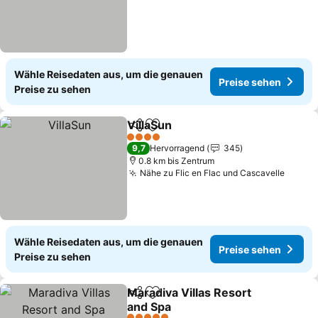
Wähle Reisedaten aus, um die genauen
Preise sehen
Preise zu sehen
VillaSun
Teilen
Zu Favoriten hinzufügen
Preise sehen
4 Sterne
9,7
Hervorragend
345
0.8 km bis Zentrum
Nähe zu Flic en Flac und Cascavelle
Preise
Wähle Reisedaten aus, um die genauen
Preise sehen
Preise zu sehen
Maradiva Villas Resort
Teilen
Zu Favoriten hinzufügen
and Spa