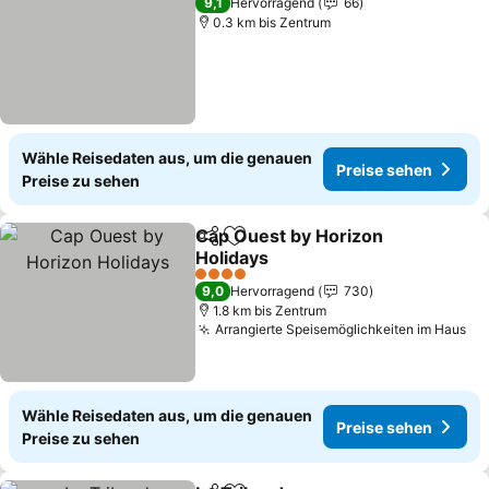
9,1
Hervorragend
66
0.3 km bis Zentrum
Wähle Reisedaten aus, um die genauen
Preise sehen
Preise zu sehen
Cap Ouest by Horizon
Teilen
Zu Favoriten hinzufügen
Holidays
Preise sehen
4 Sterne
9,0
Hervorragend
730
1.8 km bis Zentrum
Arrangierte Speisemöglichkeiten im Haus
Pr
Wähle Reisedaten aus, um die genauen
Preise sehen
Preise zu sehen