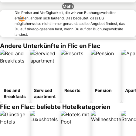
Mehr
Die Preise und Verfügbarkeit, die wir von Buchungswebsites
erhalten, ändern sich laufend. Das bedeutet, dass Du
möglicherweise nicht immer genau dasselbe Angebot findest, das
Du auf trivago gesehen hast, wenn Du auf der Buchungswebsite
landest.
Andere Unterkünfte in Flic en Flac
Bed and
Serviced
Resorts
Pension
Apar
Breakfasts
apartment
Flic en Flac: beliebte Hotelkategorien