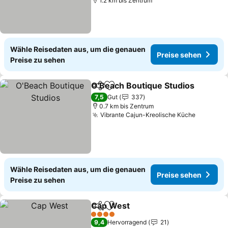
1.2 km bis Zentrum
Wähle Reisedaten aus, um die genauen
Preise sehen
Preise zu sehen
O'Beach Boutique Studios
Teilen
Zu Favoriten hinzufügen
7,5
Gut
337
0.7 km bis Zentrum
Vibrante Cajun-Kreolische Küche
Preise s
Wähle Reisedaten aus, um die genauen
Preise sehen
Preise zu sehen
Cap West
Teilen
Zu Favoriten hinzufügen
Preise sehen
4 Sterne
9,4
Hervorragend
21