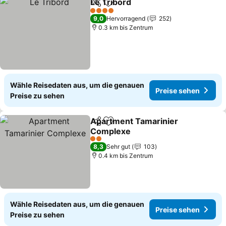
Le Tribord
Teilen
Zu Favoriten hinzufügen
Preise sehen
4 Sterne
9,0
Hervorragend
252
0.3 km bis Zentrum
Wähle Reisedaten aus, um die genauen
Preise sehen
Preise zu sehen
Apartment Tamarinier
Teilen
Zu Favoriten hinzufügen
Complexe
Preise sehen
2 Sterne
8,3
Sehr gut
103
0.4 km bis Zentrum
Wähle Reisedaten aus, um die genauen
Preise sehen
Preise zu sehen