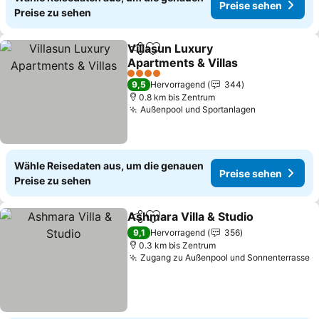
Preise sehen
Preise zu sehen
Villasun Luxury
Teilen
Zu Favoriten hinzufügen
Apartments & Villas
Preise sehen
4 Sterne
9,5
Hervorragend
344
0.8 km bis Zentrum
Außenpool und Sportanlagen
Preise sehe
Wähle Reisedaten aus, um die genauen
Preise sehen
Preise zu sehen
Ashmara Villa & Studio
Teilen
Zu Favoriten hinzufügen
Pre
9,1
Hervorragend
356
0.3 km bis Zentrum
Zugang zu Außenpool und Sonnenterrasse
P