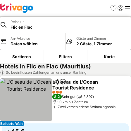
Favoriten
Einlog
Me
Reiseziel
Flic en Flac
An-/Abreise
Gäste und Zimmer
Daten wählen
2 Gäste, 1 Zimmer
Sortieren
Filtern
Karte
Hotels in Flic en Flac (Mauritius)
So beeinflussen Zahlungen an uns unser Ranking
L'Oiseau de L'Ocean
Teilen
Zu Favoriten hinzufügen
Tourist Residence
Preise sehen
3 Sterne
8,2
Sehr gut
2.397
1.0 km bis Zentrum
Zwei verschiedene Swimmingpools
Preise
Beliebte Wahl