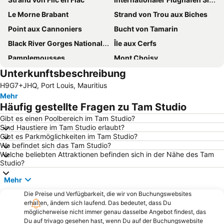
Le Morne Brabant
Strand von Trou aux Biches
Point aux Cannoniers
Bucht von Tamarin
Black River Gorges National Park
Île aux Cerfs
Pamplemousses
Mont Choisy
Unterkunftsbeschreibung
Ile des Deux Cocos
Chinesenviertel
H9G7+JHQ, Port Louis, Mauritius
Naturhistorisches Museum Mauritius
Casela & Yemen Park
Mehr
Voliers de l'ocean
Häufig gestellte Fragen zu Tam Studio
Gibt es einen Poolbereich im Tam Studio?
Sind Haustiere im Tam Studio erlaubt?
Gibt es Parkmöglichkeiten im Tam Studio?
Wo befindet sich das Tam Studio?
Welche beliebten Attraktionen befinden sich in der Nähe des Tam
Studio?
Mehr
Die Preise und Verfügbarkeit, die wir von Buchungswebsites
erhalten, ändern sich laufend. Das bedeutet, dass Du
möglicherweise nicht immer genau dasselbe Angebot findest, das
Du auf trivago gesehen hast, wenn Du auf der Buchungswebsite