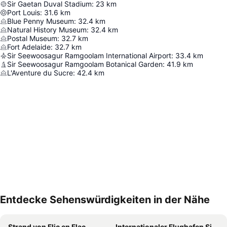
Sir Gaetan Duval Stadium
:
23
km
Port Louis
:
31.6
km
Blue Penny Museum
:
32.4
km
Natural History Museum
:
32.4
km
Postal Museum
:
32.7
km
Fort Adelaide
:
32.7
km
Sir Seewoosagur Ramgoolam International Airport
:
33.4
km
Sir Seewoosagur Ramgoolam Botanical Garden
:
41.9
km
L'Aventure du Sucre
:
42.4
km
Entdecke Sehenswürdigkeiten in der Nähe
Karte vergrößern
Strand von Flic en Flac
Internationaler Flughafen Sir Seewoosagur Ramgoolam