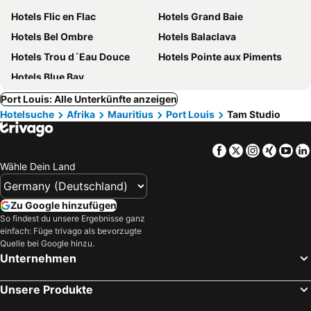
Hotels Flic en Flac
Hotels Grand Baie
Hotels Bel Ombre
Hotels Balaclava
Hotels Trou d´Eau Douce
Hotels Pointe aux Piments
Hotels Blue Bay
Port Louis: Alle Unterkünfte anzeigen
Hotelsuche
Afrika
Mauritius
Port Louis
Tam Studio
Facebook
Twitter
Instagra
Xing
Yo
Wähle Dein Land
Zu Google hinzufügen
So findest du unsere Ergebnisse ganz
einfach: Füge trivago als bevorzugte
Quelle bei Google hinzu.
Unternehmen
Unsere Produkte