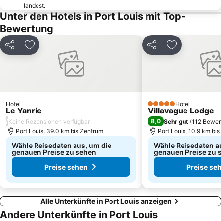
landest.
Unter den Hotels in Port Louis mit Top-
Bewertung
Teilen
Zu Favoriten hinzufügen
Teilen
Zu Favoriten
Hotel
Hotel
5 Sterne
Le Yanrie
Villavague Lodge
/
8,0
Keine Rezensionen verfügbar
Sehr gut
(
112 Bewer
Port Louis, 39.0 km bis Zentrum
Port Louis, 10.9 km bi
Wähle Reisedaten aus, um die
Wähle Reisedaten a
genauen Preise zu sehen
genauen Preise zu 
Preise sehen
Preise se
Alle Unterkünfte in Port Louis anzeigen
Andere Unterkünfte in Port Louis