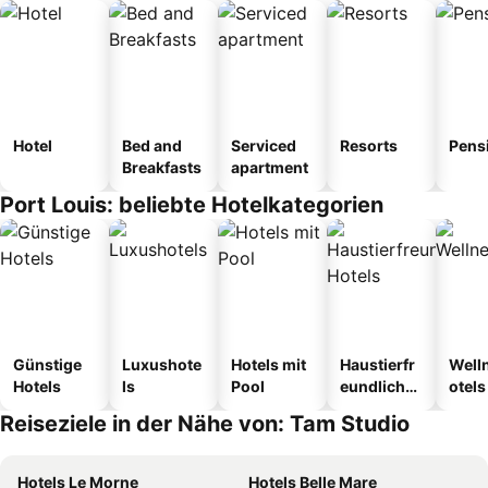
Hotel
Bed and
Serviced
Resorts
Pens
Breakfasts
apartment
Port Louis: beliebte Hotelkategorien
Günstige
Luxushote
Hotels mit
Haustierfr
Well
Hotels
ls
Pool
eundliche
otels
Hotels
Reiseziele in der Nähe von: Tam Studio
Hotels Le Morne
Hotels Belle Mare