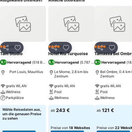
Ausgewählte Unterkunft
Ähnliche Unterkünfte
Hotel
Hotel
Hotel
2 Sterne
4 Sterne
4 Sterne
Teilen
Zu Favoriten hinzufügen
Teilen
Zu Favoriten hinzufügen
Teilen
Zu Favor
Tam Studio
Hotel Riu Turquoise
Tamassa Bel Ombr
9,1
8,5
9,1
Hervorragend
(
518 Bewertungen
Hervorragend
)
(
5.787 Bewertungen
Hervorragend
)
(
18
Port Louis, Mauritius
Le Morne, 2.8 km bis
Bel Ombre, 0.4 km 
Zentrum
Zentrum
gratis WLAN
gratis WLAN
gratis WLAN
Wellness
Pool
Pool
Parkplätze
Wellness
Wellness
Wähle Reisedaten aus,
243 €
121 €
ab
ab
um die genauen Preise
zu sehen
Preise von
18 Websites
Preise von
22 Websi