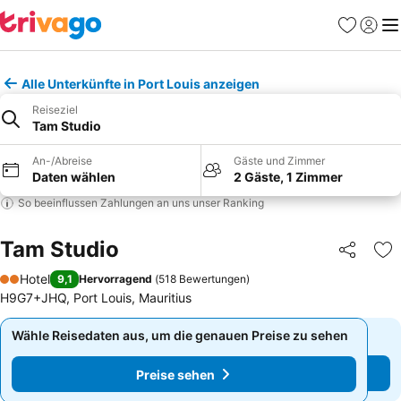
Favoriten
Einlog
Me
Alle Unterkünfte in Port Louis anzeigen
Reiseziel
Tam Studio
An-/Abreise
Gäste und Zimmer
Daten wählen
2 Gäste, 1 Zimmer
So beeinflussen Zahlungen an uns unser Ranking
Tam Studio
Teilen
Zu
Hotel
9,1
Hervorragend
(
518 Bewertungen
)
2 Sterne
H9G7+JHQ, Port Louis, Mauritius
Wähle Reisedaten aus, um die genauen Preise zu sehen
Wähle Reisedaten aus, um die genauen Preise zu sehen
Preise sehen
Preise sehen