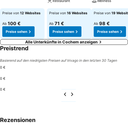
Restaurant
Wellness
Preise sehen
Preise sehen
Preise sehen
Preise von
12 Websites
Preise von
16 Websites
Preise von
19 Websi
100 €
71 €
98 €
Ab
Ab
Ab
Preise sehen
Preise sehen
Preise sehen
Alle Unterkünfte in Cochem anzeigen
Preistrend
Basierend auf den niedrigsten Preisen auf trivago in den letzten 30 Tagen
0 €
0 €
0 €
Rezensionen