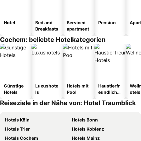
Hotel
Bed and
Serviced
Pension
Apar
Breakfasts
apartment
Cochem: beliebte Hotelkategorien
Günstige
Luxushote
Hotels mit
Haustierfr
Well
Hotels
ls
Pool
eundliche
otels
Hotels
Reiseziele in der Nähe von: Hotel Traumblick
Hotels Köln
Hotels Bonn
Hotels Trier
Hotels Koblenz
Hotels Cochem
Hotels Mainz