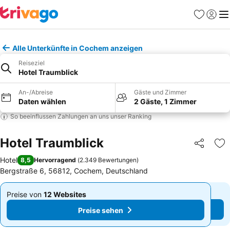
Favoriten
Einlog
Me
Alle Unterkünfte in Cochem anzeigen
Reiseziel
Hotel Traumblick
An-/Abreise
Gäste und Zimmer
Daten wählen
2 Gäste, 1 Zimmer
So beeinflussen Zahlungen an uns unser Ranking
Hotel Traumblick
Teilen
Zu
Hotel
8,5
Hervorragend
(
2.349 Bewertungen
)
Bergstraße 6, 56812, Cochem, Deutschland
Preise von
12 Websites
Preise von
12 Websites
Ab
Ab
Preise sehen
Preise sehen
100 €
100 €