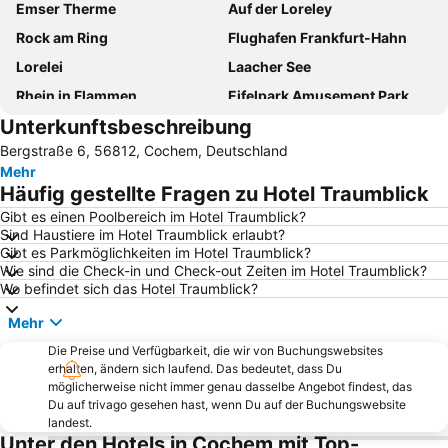
Emser Therme
Auf der Loreley
Rock am Ring
Flughafen Frankfurt-Hahn
Lorelei
Laacher See
Rhein in Flammen
Eifelpark Amusement Park
Unterkunftsbeschreibung
Burg Eltz
Deutsches Eck
Bergstraße 6, 56812, Cochem, Deutschland
Altstadt
Rotweinwanderweg
Mehr
Kues
Hauptbahnhof Koblenz
Häufig gestellte Fragen zu Hotel Traumblick
Ahrtal-Express
Cochem
Gibt es einen Poolbereich im Hotel Traumblick?
Sind Haustiere im Hotel Traumblick erlaubt?
Ehrenbreitstein
Koblenz Mitte
Gibt es Parkmöglichkeiten im Hotel Traumblick?
Winzerfest
Nature One
Wie sind die Check-in und Check-out Zeiten im Hotel Traumblick?
Wo befindet sich das Hotel Traumblick?
Rheinfels Castle
Bernkastel
Mehr
Kastellaun
Mosel-Wein-Express
Die Preise und Verfügbarkeit, die wir von Buchungswebsites
Meerfelder Maar
Loreleystatue
erhalten, ändern sich laufend. Das bedeutet, dass Du
Kloster Maria Laach
Schalkenmehrener Maar
möglicherweise nicht immer genau dasselbe Angebot findest, das
Du auf trivago gesehen hast, wenn Du auf der Buchungswebsite
Bad Neuenahr
European Geopark Vulkaneifel
landest.
Unter den Hotels in Cochem mit Top-
Weinfest Mayschoß
Mosel Wein Museum