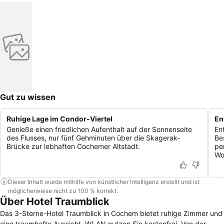
Gut zu wissen
Ruhige Lage im Condor-Viertel
En
Genieße einen friedlichen Aufenthalt auf der Sonnenseite
En
des Flusses, nur fünf Gehminuten über die Skagerak-
Be
Brücke zur lebhaften Cochemer Altstadt.
pe
Wo
Dieser Inhalt wurde mithilfe von künstlicher Intelligenz erstellt und ist
möglicherweise nicht zu 100 % korrekt.
Über Hotel Traumblick
Das 3-Sterne-Hotel Traumblick in Cochem bietet ruhige Zimmer und
eine traumhafte Aussicht. WLAN nutzen Sie kostenfrei. Von der