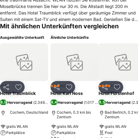
Moselbrücke trennen Sie hier nur 30 m. Die Altstadt liegt 200 m
entfernt. Das Hotel Traumblick verfügt über geräumige Zimmer und
Suiten mit einem Sat-TV und einem modernen Bad. Genießen Sie die
Mit ähnlichen Unterkünften vergleichen
herrliche Aussicht auf die Altstadt, die Reichsburg oder die Mosel.
Entspannen Sie sich im Wintergarten oder auf der Terrasse. Einige
Ausgewählte Unterkunft
Ähnliche Unterkünfte
Parkplätze in der Nähe des Hotels Traumblick stehen kostenfrei zur
Verfügung. Vom Bahnhof Cochem trennt Sie nur 1 km. Das Hotel
Traumblick ist ideal für Freizeitaktivitäten wie Wandern, Nordic
Walking, Radfahren und Golf.
Hotel
Hotel
Hotel
3 Sterne
4 Sterne
Teilen
Zu Favoriten hinzufügen
Teilen
Zu Favoriten hinzufügen
Teilen
Zu Favor
Hotel Traumblick
Hotel Karl Noss
Hotel Fürstenhof
8,5
8,4
8,5
Hervorragend
(
2.349 Bewertungen
Hervorragend
)
(
1.017 Bewertungen
Hervorragend
)
(
2.
Cochem, Deutschland
Cochem, 0.3 km bis
Bad Bertrich, 0.2 k
Zentrum
Zentrum
gratis WLAN
gratis WLAN
gratis WLAN
Parkplätze
Parkplätze
Pool