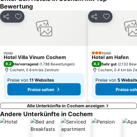
Bewertung
Maare-Mosel-Radweg
Rhein-Mosel-Halle Koblenz
Cond
Walporzheim
Teilen
Zu Favoriten hinzufügen
Teilen
Zu Favoriten
Metternich
Bahnhof Cochem
Brauhaus Kloster Machern
Sehl
Am Markt
Loreley-Museum und Wein- und Heimatmuseum
Güls mit Bisholder
Zur Krone
Hotel
Hotel
3 Sterne
Hotel Villa Vinum Cochem
Hotel am Hafen
Pulvermaar
Heimersheim
9,2
8,2
Hervorragend
(
1.788 Bewertungen
)
Sehr gut
(
2.132 Bew
Cochem Castle
Arenberg
Cochem, 0.6 km bis Zentrum
Cochem, 0.4 km bis Z
Preise von
11 Websites
Preise von
5 Websit
Ab
Ab
Preise sehen
Preise se
149 €
169 €
Alle Unterkünfte in Cochem anzeigen
Andere Unterkünfte in Cochem