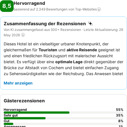
Hervorragend
8,5
basierend auf 2.349 Bewertungen von
Top-Websites
Zusammenfassung der Rezensionen
Von KI zusammengefasst aus 500+ Rezensionen · Letzte Aktualisierung: 29
May 2026
Dieses Hotel ist ein vielseitiger urbaner Knotenpunkt, der
gleichermaßen für
Touristen
und
aktive Reisende
geeignet ist
und einen friedlichen Rückzugsort mit malerischer Aussicht
bietet. Es verfügt über eine
optimale Lage
direkt gegenüber der
Brücke zur Altstadt von Cochem und bietet einfachen Zugang
zu Sehenswürdigkeiten wie der Reichsburg. Das Anwesen bietet
praktische
Fahrrad- und E-Bike-Verleihe
, perfekt, um die
Mehr anzeigen
malerische Moselregion zu erkunden. Die Gäste loben stets das
köstliche und gut bestückte Frühstücksbuffet
sowie das
freundliche und aufmerksame Personal. Für das beste Erlebnis
Gästerezensionen
sollten Sie ein Zimmer mit
Balkon und Blick auf die Mosel und
die Burg
buchen.
Hervorragend
55
%
Sehr gut
35
%
Gut
8
%
Angemessen
1
%