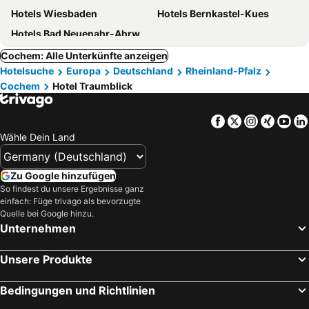
Hotels Wiesbaden
Hotels Bernkastel-Kues
Hotels Bad Neuenahr-Ahrweiler
Cochem: Alle Unterkünfte anzeigen
Hotelsuche
Europa
Deutschland
Rheinland-Pfalz
Cochem
Hotel Traumblick
Facebook
Twitter
Instagra
Xing
Yo
Wähle Dein Land
Zu Google hinzufügen
So findest du unsere Ergebnisse ganz
einfach: Füge trivago als bevorzugte
Quelle bei Google hinzu.
Unternehmen
Unsere Produkte
Bedingungen und Richtlinien