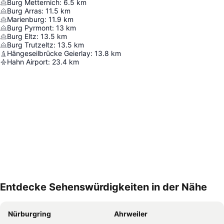
Burg Metternich
:
6.5
km
Burg Arras
:
11.5
km
Marienburg
:
11.9
km
Burg Pyrmont
:
13
km
Burg Eltz
:
13.5
km
Burg Trutzeltz
:
13.5
km
Hängeseilbrücke Geierlay
:
13.8
km
Hahn Airport
:
23.4
km
Entdecke Sehenswürdigkeiten in der Nähe
Karte vergrößern
Nürburgring
Ahrweiler