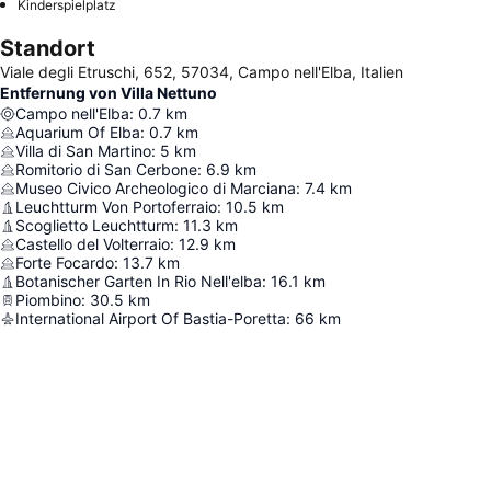
Kinderspielplatz
Standort
Viale degli Etruschi, 652, 57034, Campo nell'Elba, Italien
Entfernung von Villa Nettuno
Campo nell'Elba
:
0.7
km
Aquarium Of Elba
:
0.7
km
Villa di San Martino
:
5
km
Romitorio di San Cerbone
:
6.9
km
Museo Civico Archeologico di Marciana
:
7.4
km
Leuchtturm Von Portoferraio
:
10.5
km
Scoglietto Leuchtturm
:
11.3
km
Castello del Volterraio
:
12.9
km
Forte Focardo
:
13.7
km
Botanischer Garten In Rio Nell'elba
:
16.1
km
Piombino
:
30.5
km
International Airport Of Bastia-Poretta
:
66
km