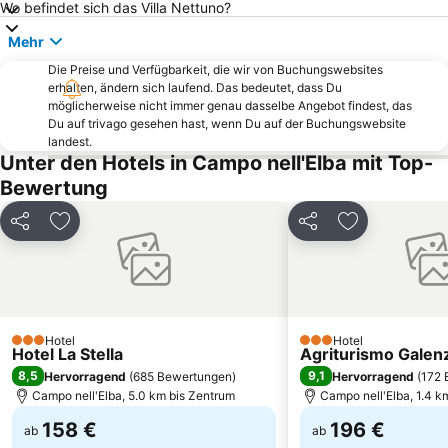
Wo befindet sich das Villa Nettuno?
Tenuta San Guido
Barbarossa
Mehr
Museo Archelogico del Territorio di Populonia
Acropoli di Populonia
Die Preise und Verfügbarkeit, die wir von Buchungswebsites
Casetta Civinini Castiglione della Pescaia
Pratoranieri
erhalten, ändern sich laufend. Das bedeutet, dass Du
Lacona beach
Tropicana Beach
möglicherweise nicht immer genau dasselbe Angebot findest, das
Du auf trivago gesehen hast, wenn Du auf der Buchungswebsite
Procchio beach
Le Ghiaie
landest.
Unter den Hotels in Campo nell'Elba mit Top-
Centro Storico di Portoferraio
Di Sant'Andrea
Bewertung
Chiessi
Centro storico
Ippodromo dei Pini
Spiaggia dell'Innamorata
Teilen
Zu Favoriten hinzufügen
Teilen
Zu Favoriten
Spiaggia della Conchiglia
Hotel
Hotel
3 Sterne
3 Sterne
Hotel La Stella
Agriturismo Galen
8,5
9,1
Hervorragend
(
685 Bewertungen
)
Hervorragend
(
172 
Campo nell'Elba, 5.0 km bis Zentrum
Campo nell'Elba, 1.4 k
158 €
196 €
ab
ab