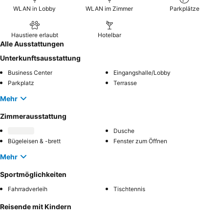
hausgemachten Kuchen
. Für ein wirklich einzigartiges Erlebnis
WLAN in Lobby
WLAN im Zimmer
Parkplätze
sollten Sie den
Kiosk im Pinienwald
besuchen, der den ganzen
Tag über Erfrischungen anbietet.
Haustiere erlaubt
Hotelbar
Alle Ausstattungen
Unterkunftsausstattung
Business Center
Eingangshalle/Lobby
Parkplatz
Terrasse
Mehr
Zimmerausstattung
Dusche
Bügeleisen & -brett
Fenster zum Öffnen
Mehr
Sportmöglichkeiten
Fahrradverleih
Tischtennis
Reisende mit Kindern