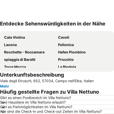
Entdecke Sehenswürdigkeiten in der Nähe
Karte vergrößern
Cala Violina
Cavoli
Lacona
Follonica
Rocchette - Roccamare
Hafen Piombino
spiaggia di Baratti
Procchio
Torre Mozza
La Biodola
Unterkunftsbeschreibung
Naregno
Pareti
Viale degli Etruschi, 652, 57034, Campo nell'Elba, Italien
Fetovaia
Isola di Pianosa
Mehr
Spiaggia Lunga
La Rocca di Populonia
Häufig gestellte Fragen zu Villa Nettuno
Parco Costiero di Rimigliano
Spiaggia di Marciana Marina
Gibt es einen Poolbereich im Villa Nettuno?
Sind Haustiere im Villa Nettuno erlaubt?
Capo Bianco
Marina Di Campo Airport
Gibt es Parkmöglichkeiten im Villa Nettuno?
Museo Nazionale delle Residenze di Napoleone Isola d'Elba Villa San Martino
Le Rocchette
Wie sind die Check-in und Check-out Zeiten im Villa Nettuno?