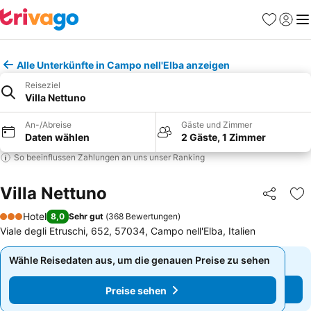
Favoriten
Einlog
Me
Alle Unterkünfte in Campo nell'Elba anzeigen
Reiseziel
Villa Nettuno
An-/Abreise
Gäste und Zimmer
Daten wählen
2 Gäste, 1 Zimmer
So beeinflussen Zahlungen an uns unser Ranking
Villa Nettuno
Teilen
Zu
Hotel
8,0
Sehr gut
(
368 Bewertungen
)
3 Sterne
Viale degli Etruschi, 652, 57034, Campo nell'Elba, Italien
Wähle Reisedaten aus, um die genauen Preise zu sehen
Wähle Reisedaten aus, um die genauen Preise zu sehen
Preise sehen
Preise sehen