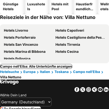
Günstige
Luxushote
Hotels mit
Haustierfr
Well
Hotels
ls
Pool
eundliche
otels
Hotels
Reiseziele in der Nähe von: Villa Nettuno
Hotels Livorno
Hotels Capoliveri
Hotels Portoferraio
Hotels Castiglione della Pescaia
Hotels San Vincenzo
Hotels Tirrenia
Hotels Marina di Bibbona
Hotels Cecina
Hotels Follonica
Campo nell'Elba: Alle Unterkünfte anzeigen
Hotelsuche
Europa
Italien
Toskana
Campo nell'Elba
Villa Nettuno
Facebook
Twitter
Instagra
Xing
Yo
Wähle Dein Land
Zu Google hinzufügen