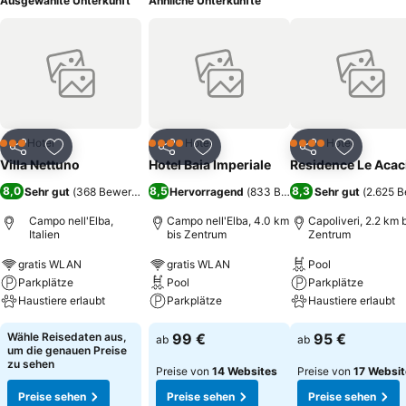
Ausgewählte Unterkunft
Ähnliche Unterkünfte
Hotel
Hotel
Hotel
3 Sterne
4 Sterne
4 Sterne
Teilen
Zu Favoriten hinzufügen
Teilen
Zu Favoriten hinzufügen
Teilen
Zu Favor
Villa Nettuno
Hotel Baia Imperiale
Residence Le Acac
8,0
8,5
8,3
Sehr gut
(
368 Bewertungen
)
Hervorragend
(
833 Bewertungen
Sehr gut
)
(
2.625 
Campo nell'Elba,
Campo nell'Elba, 4.0 km
Capoliveri, 2.2 km 
Italien
bis Zentrum
Zentrum
gratis WLAN
gratis WLAN
Pool
Parkplätze
Pool
Parkplätze
Haustiere erlaubt
Parkplätze
Haustiere erlaubt
Wähle Reisedaten aus,
99 €
95 €
ab
ab
um die genauen Preise
zu sehen
Preise von
14 Websites
Preise von
17 Websi
Preise sehen
Preise sehen
Preise sehen