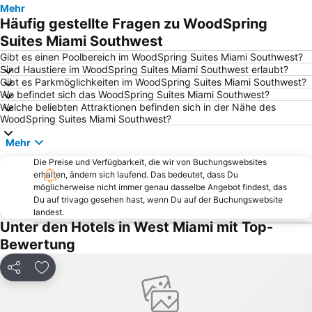
Mehr
Bayside Marketplace
Bayfront Park
Häufig gestellte Fragen zu WoodSpring
Coconut Grove
Miami Beach Marina
Suites Miami Southwest
Bal Harbour Shops
Kaseya Center
Gibt es einen Poolbereich im WoodSpring Suites Miami Southwest?
Sind Haustiere im WoodSpring Suites Miami Southwest erlaubt?
Lincoln Road
Keys Islands
Gibt es Parkmöglichkeiten im WoodSpring Suites Miami Southwest?
Wo befindet sich das WoodSpring Suites Miami Southwest?
Bayside District
Downtown Miami
Welche beliebten Attraktionen befinden sich in der Nähe des
Biscayne Island
Aventura Mall
WoodSpring Suites Miami Southwest?
Lummus Park
Metromover
Mehr
Buena Vista East Historic District
Hard Rock Cafe Miami
Die Preise und Verfügbarkeit, die wir von Buchungswebsites
erhalten, ändern sich laufend. Das bedeutet, dass Du
Design District
Miami International Mall
möglicherweise nicht immer genau dasselbe Angebot findest, das
The Paris Apartment
University of Miami
Du auf trivago gesehen hast, wenn Du auf der Buchungswebsite
landest.
Wynwood-Edgewater
LoanDepot Park
Unter den Hotels in West Miami mit Top-
Marlins Ballpark
Midtown
Bewertung
Airboot Ausflüge
South Pointe Park
Teilen
Zu Favoriten hinzufügen
Upper Eastside
Espanola Way
Shark Valley Tram Tours
Miami-Dade Public Library