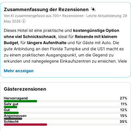
Zusammenfassung der Rezensionen
Von KI zusammengefasst aus 700+ Rezensionen · Letzte Aktualisierung: 29
May 2026
Dieses Hotel ist eine praktische und
kostengünstige Option
ohne viel Schnickschnack
, ideal für
Reisende mit kleinem
Budget
, für
längere Aufenthalte
und für Gäste mit Auto. Die
gute Anbindung an den Florida Turnpike und die US1 macht es
zu einem praktischen Ausgangspunkt, um die Gegend zu
erkunden und nahegelegene Einkaufszentren zu erreichen. Viele
Zimmer verfügen über eine
Kochnische
mit großem
Mehr anzeigen
Kühlschrank, Mikrowelle und Kochfeld, ideal für Gäste, die sich
selbst versorgen möchten. Die Gäste loben immer wieder das
freundliche und hilfsbereite Personal an der Rezeption
und
Gästerezensionen
den insgesamt zuvorkommenden Service. Für einen ruhigeren
Aufenthalt empfiehlt es sich, ein Zimmer abseits der Autobahn
Hervorragend
27
%
zu buchen.
Sehr gut
11
%
Gut
12
%
Angemessen
15
%
Schlecht
35
%