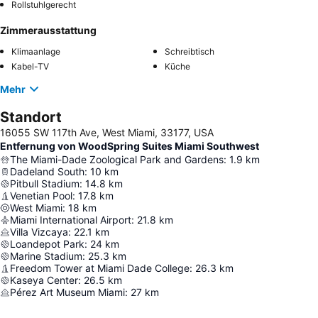
Rollstuhlgerecht
Zimmerausstattung
Klimaanlage
Schreibtisch
Kabel-TV
Küche
Mehr
Standort
16055 SW 117th Ave, West Miami, 33177, USA
Entfernung von WoodSpring Suites Miami Southwest
The Miami-Dade Zoological Park and Gardens
:
1.9
km
Dadeland South
:
10
km
Pitbull Stadium
:
14.8
km
Venetian Pool
:
17.8
km
West Miami
:
18
km
Miami International Airport
:
21.8
km
Villa Vizcaya
:
22.1
km
Loandepot Park
:
24
km
Marine Stadium
:
25.3
km
Freedom Tower at Miami Dade College
:
26.3
km
Kaseya Center
:
26.5
km
Pérez Art Museum Miami
:
27
km