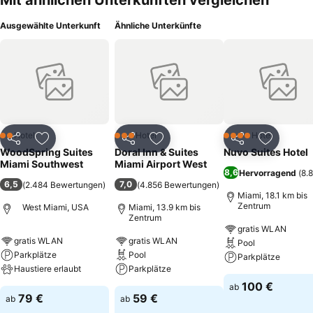
Mit ähnlichen Unterkünften vergleichen
Ausgewählte Unterkunft
Ähnliche Unterkünfte
Hotel
Hotel
Hotel
2 Sterne
3 Sterne
4 Sterne
Teilen
Zu Favoriten hinzufügen
Teilen
Zu Favoriten hinzufügen
Teilen
Zu Favor
WoodSpring Suites
Doral Inn & Suites
Nuvo Suites Hotel
Miami Southwest
Miami Airport West
8,6
Hervorragend
(
8.
6,5
7,0
(
2.484 Bewertungen
)
(
4.856 Bewertungen
)
Miami, 18.1 km bis
Zentrum
West Miami, USA
Miami, 13.9 km bis
Zentrum
gratis WLAN
gratis WLAN
gratis WLAN
Pool
Parkplätze
Pool
Parkplätze
Haustiere erlaubt
Parkplätze
100 €
ab
79 €
59 €
ab
ab