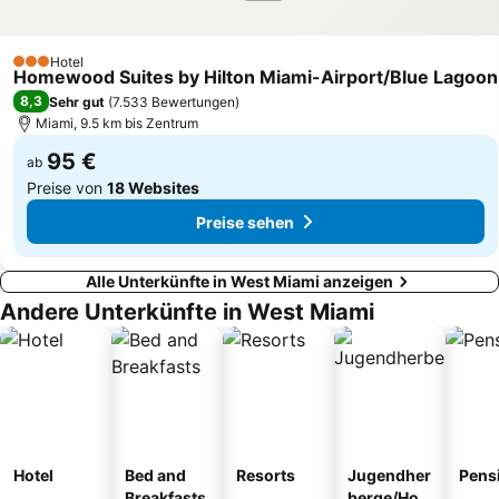
Art Basel Miami
South Beach Food and Wine Festival
Northeast Coconut Grove
Brickell Avenue
Hotel
3 Sterne
Homewood Suites by Hilton Miami-Airport/Blue Lagoon
Metrorail
Miami River
8,3
Sehr gut
(
7.533 Bewertungen
)
Miami, 9.5 km bis Zentrum
95 €
ab
Preise von
18 Websites
Preise sehen
Alle Unterkünfte in West Miami anzeigen
Andere Unterkünfte in West Miami
Hotel
Bed and
Resorts
Jugendher
Pens
Breakfasts
berge/Hos