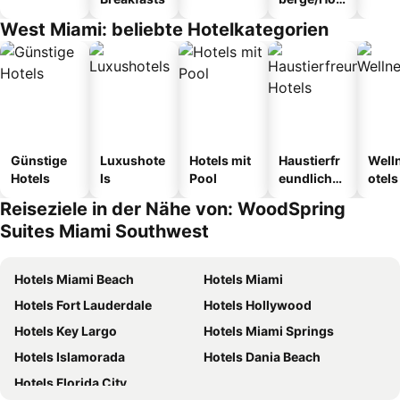
tel
West Miami: beliebte Hotelkategorien
Günstige
Luxushote
Hotels mit
Haustierfr
Well
Hotels
ls
Pool
eundliche
otels
Hotels
Reiseziele in der Nähe von: WoodSpring
Suites Miami Southwest
Hotels Miami Beach
Hotels Miami
Hotels Fort Lauderdale
Hotels Hollywood
Hotels Key Largo
Hotels Miami Springs
Hotels Islamorada
Hotels Dania Beach
Hotels Florida City