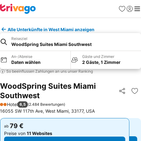
Favoriten
Einlog
Me
Alle Unterkünfte in West Miami anzeigen
Reiseziel
WoodSpring Suites Miami Southwest
An-/Abreise
Gäste und Zimmer
Daten wählen
2 Gäste, 1 Zimmer
So beeinflussen Zahlungen an uns unser Ranking
WoodSpring Suites Miami
Southwest
Teilen
Zu
Hotel
6,5
(
2.484 Bewertungen
)
2 Sterne
16055 SW 117th Ave, West Miami, 33177, USA
79 €
79 €
ab
ab
Preise von
11 Websites
Preise von
11 Websites