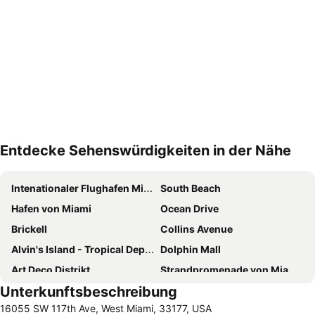
Entdecke Sehenswürdigkeiten in der Nähe
Karte vergrößern
Intenationaler Flughafen Miami
South Beach
Hafen von Miami
Ocean Drive
Brickell
Collins Avenue
Alvin's Island - Tropical Department Stores
Dolphin Mall
Art Deco Distrikt
Strandpromenade von Miami Beach
Unterkunftsbeschreibung
Miami Beach Convention Center
Hard Rock Stadium
16055 SW 117th Ave, West Miami, 33177, USA
Everglades National Park
Dadeland Mall