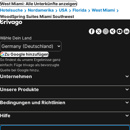
West Miami: Alle Unterkünfte anzeigen
Hotelsuche
Nordamerika
USA
Florida
West Miami
WoodSpring Suites Miami Southwest
Facebook
Twitter
Instagra
Xing
Yo
Wähle Dein Land
Zu Google hinzufügen
So findest du unsere Ergebnisse ganz
einfach: Füge trivago als bevorzugte
Quelle bei Google hinzu.
Unternehmen
Unsere Produkte
Bedingungen und Richtlinien
Hilfe