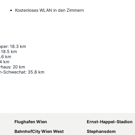
Kostenloses WLAN in den Zimmern
oper
:
18.3
km
18.5
km
.6
km
4
km
rhaus
:
20
km
en-Schwechat
:
35.8
km
Karte vergrößern
Flughafen Wien
Ernst-Happel-Stadion
BahnhofCity Wien West
Stephansdom