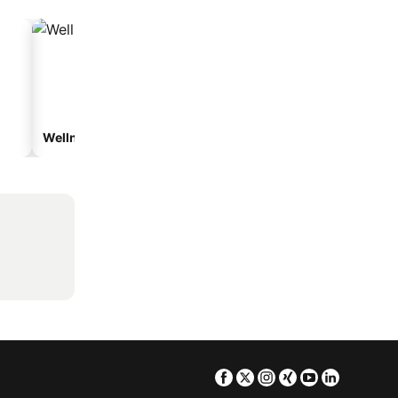
Wellnesshotels
Hotels mit Parkplatz
Facebook
Twitter
Instagram
Xing
Youtube
Linkedin