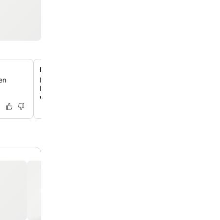
Modernes, minimalistisches Zimmerdesign
en
Entspanne dich in hellen, sauberen Zimmern mit zeitge
Einrichtung und einem Fokus auf wesentlichen Komfort f
erholsame Nacht.