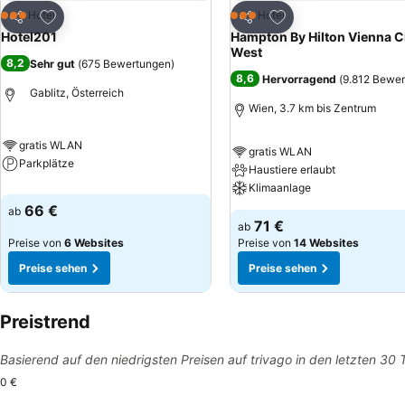
Zu Favoriten hinzufügen
Zu Favoriten hinzuf
Hotel
Hotel
3 Sterne
3 Sterne
Teilen
Teilen
Hotel201
Hampton By Hilton Vienna C
West
8,2
Sehr gut
(
675 Bewertungen
)
8,6
Hervorragend
(
9.812 Bewe
Gablitz, Österreich
Wien, 3.7 km bis Zentrum
gratis WLAN
gratis WLAN
Parkplätze
Haustiere erlaubt
Klimaanlage
66 €
ab
71 €
ab
Preise von
6 Websites
Preise von
14 Websites
Preise sehen
Preise sehen
Preistrend
Basierend auf den niedrigsten Preisen auf trivago in den letzten 30
0 €