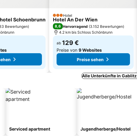
Hotel
3 Sterne
khotel Schoenbrunn
Hotel An Der Wien
8,6
33 Bewertungen
)
Hervorragend
(
3.152 Bewertungen
)
hönbrunn
4.2 km bis Schloss Schönbrunn
129 €
ab
tes
Preise von
9 Websites
sehen
Preise sehen
Alle Unterkünfte in Gablit
Serviced apartment
Jugendherberge/Hostel