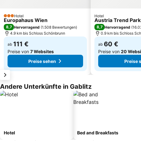
Hotel
Hotel
3 Sterne
Europahaus Wien
Austria Trend Par
8,7
8,7
Hervorragend
(
1.508 Bewertungen
)
Hervorragend
(
16.0
4.9 km bis Schloss Schönbrunn
0.9 km bis Schloss Sc
111 €
60 €
ab
ab
Preise von
7 Websites
Preise von
20 Websi
Preise sehen
Preise 
Andere Unterkünfte in Gablitz
Hotel
Bed and Breakfasts