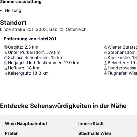
Zimmerausstattung
Heizung
Standort
Linzerstraße 201, 3003, Gablitz, Österreich
Entfernung von Hotel201
Gablitz
:
2.3
km
Wiener Staats
Unter Purkersdorf
:
5.9
km
Stephansdom
:
Schloss Schönbrunn
:
15
km
Karlskirche
:
18
Hofjagd- Und Rüstkammer
:
17.9
km
Belvedere
:
19.
Hofburg
:
18
km
Hundertwasse
Kaisergruft
:
18.3
km
Flughafen Wi
Entdecke Sehenswürdigkeiten in der Nähe
Wien Hauptbahnhof
Innere Stadt
Prater
Stadthalle Wien