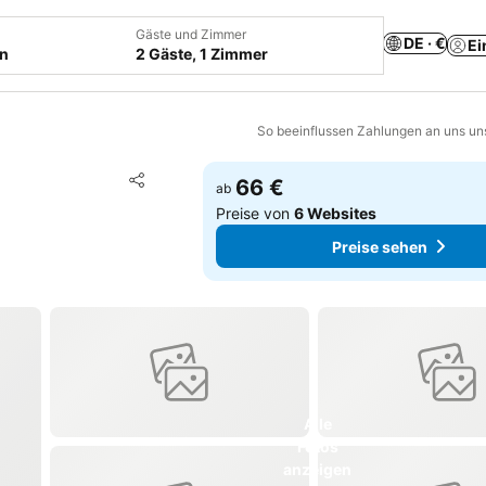
Gäste und Zimmer
DE · €
Ei
en
2 Gäste, 1 Zimmer
So beeinflussen Zahlungen an uns un
Zu Favoriten hinzufügen
66 €
ab
Teilen
Preise von
6 Websites
Preise sehen