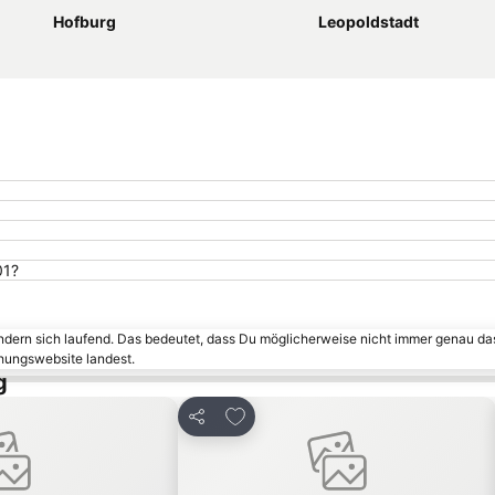
Hofburg
Leopoldstadt
01?
ändern sich laufend. Das bedeutet, dass Du möglicherweise nicht immer genau da
chungswebsite landest.
g
inzufügen
Zu Favoriten hinzufügen
Teilen