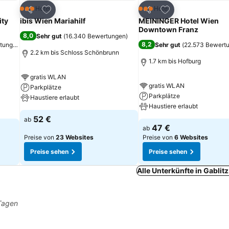
ügen
Zu Favoriten hinzufügen
Zu Favoriten hinz
Hotel
Hotel
3 Sterne
3 Sterne
Teilen
Teilen
ity
ibis Wien Mariahilf
MEININGER Hotel Wien
Downtown Franz
8,0
Sehr gut
(
16.340 Bewertungen
)
8,2
rtungen
)
Sehr gut
(
22.573 Bewert
2.2 km bis Schloss Schönbrunn
1.7 km bis Hofburg
gratis WLAN
gratis WLAN
Parkplätze
Parkplätze
Haustiere erlaubt
Haustiere erlaubt
52 €
ab
47 €
ab
Preise von
23 Websites
Preise von
6 Websites
Preise sehen
Preise sehen
Alle Unterkünfte in Gablit
 Tagen