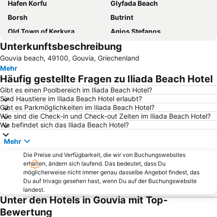
Hafen Korfu
Glyfada Beach
Borsh
Butrint
Old Town of Kerkyra
Agios Stefanos
Unterkunftsbeschreibung
Agios Georgios
Hafen von Igoumenitsa
Gouvia beach, 49100, Gouvia, Griechenland
Messonghi Strand
Aqualand Corfu
Mehr
Benitses
Acharavi
Häufig gestellte Fragen zu Iliada Beach Hotel
Kontogialos Pelekas Beach
Kavos Strand
Gibt es einen Poolbereich im Iliada Beach Hotel?
Sind Haustiere im Iliada Beach Hotel erlaubt?
Liapades
Nisaki
Gibt es Parkmöglichkeiten im Iliada Beach Hotel?
Dassia
Agia Paraskevi
Wie sind die Check-in und Check-out Zeiten im Iliada Beach Hotel?
Wo befindet sich das Iliada Beach Hotel?
Traditional Settlement of Pelekas
Pontikonissi
Mehr
Marathias
Strand von Ermones
Die Preise und Verfügbarkeit, die wir von Buchungswebsites
Kontokali
Waterpark & Sport Center ''Hydropolis''
erhalten, ändern sich laufend. Das bedeutet, dass Du
Kassiopi
Halikounas
möglicherweise nicht immer genau dasselbe Angebot findest, das
Du auf trivago gesehen hast, wenn Du auf der Buchungswebsite
Barbati
Syri i Kaltër
landest.
Unter den Hotels in Gouvia mit Top-
Agios Gordis
Butrint National Park
Bewertung
Achillion
Mega Ammos