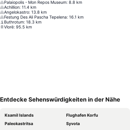
Palaiopolis - Mon Repos Museum
:
8.8
km
Achillion
:
11.4
km
Angelokastro
:
13.8
km
Festung Des Ali Pascha Tepelena
:
16.1
km
Buthrotum
:
18.3
km
Vlorë
:
95.5
km
Entdecke Sehenswürdigkeiten in der Nähe
Karte vergrößern
Ksamil Islands
Flughafen Korfu
Paleokastritsa
Syvota