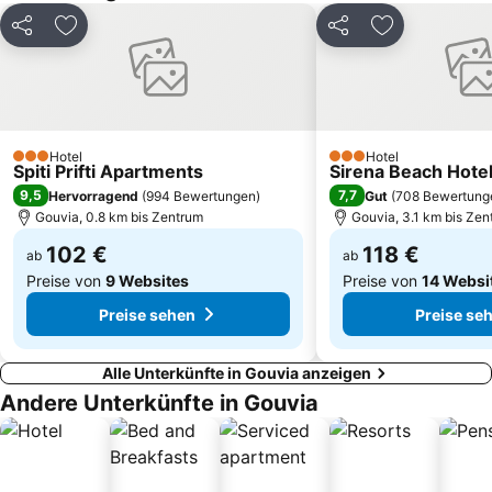
Palaiokastritsa Caves
Sidari
Teilen
Zu Favoriten hinzufügen
Teilen
Zu Favoriten
Igoumenitsa
Kommeno
Ipsos
Mon Repos
Μoraitika
Kouloura Beach
Paralies Kassiopis
Blue Lagoon
Hotel
Hotel
3 Sterne
3 Sterne
Spiti Prifti Apartments
Sirena Beach Hote
K.T.E.L. Corfu
Old Fortress
9,5
7,7
Hervorragend
(
994 Bewertungen
)
Gut
(
708 Bewertung
Kap Kanoni
Porto
Gouvia, 0.8 km bis Zentrum
Gouvia, 3.1 km bis Zen
102 €
118 €
ab
ab
Preise von
9 Websites
Preise von
14 Websi
Preise sehen
Preise se
Alle Unterkünfte in Gouvia anzeigen
Andere Unterkünfte in Gouvia