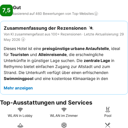
Gut
7,5
basierend auf 460 Bewertungen von
Top-Websites
Zusammenfassung der Rezensionen
Von KI zusammengefasst aus 100+ Rezensionen · Letzte Aktualisierung: 29
May 2026
Dieses Hotel ist eine
preisgünstige urbane Anlaufstelle
, ideal
für
Touristen
und
Alleinreisende
, die erschwingliche
Unterkünfte in günstiger Lage suchen. Die
zentrale Lage
in
Rethymno bietet einfachen Zugang zur Altstadt und zum
Strand. Die Unterkunft verfügt über einen erfrischenden
Swimmingpool
und eine kostenlose Klimaanlage in den
Zimmern. Die Gäste loben stets das
höfliche und hilfsbereite
Mehr anzeigen
Personal
, und das Frühstück bietet eine Vielzahl von Optionen,
darunter frisches Obst und griechischer Joghurt. Für ein
Top-Ausstattungen und Services
ruhigeres Erlebnis empfiehlt es sich, ein Zimmer abseits der
belebten Straße anzufragen.
WLAN in Lobby
WLAN im Zimmer
Pool