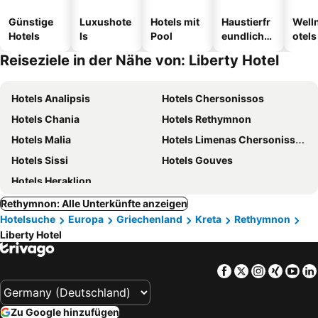
Günstige
Luxushote
Hotels mit
Haustierfr
Well
Hotels
ls
Pool
eundliche
otels
Hotels
Reiseziele in der Nähe von: Liberty Hotel
Hotels Analipsis
Hotels Chersonissos
Hotels Chania
Hotels Rethymnon
Hotels Malia
Hotels Limenas Chersonissos
Hotels Sissi
Hotels Gouves
Hotels Heraklion
Rethymnon: Alle Unterkünfte anzeigen
Hotelsuche
Europa
Griechenland
Kreta
Rethymnon
Liberty Hotel
Facebook
Twitter
Instagra
Xing
Yo
Zu Google hinzufügen