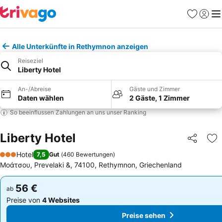
Favoriten
Einlog
Me
Alle Unterkünfte in Rethymnon anzeigen
Reiseziel
Liberty Hotel
An-/Abreise
Gäste und Zimmer
Daten wählen
2 Gäste, 1 Zimmer
So beeinflussen Zahlungen an uns unser Ranking
Liberty Hotel
Teilen
Zu
Hotel
7,5
Gut
(
460 Bewertungen
)
3 Sterne
Μοάτσου, Prevelaki &, 74100, Rethymnon, Griechenland
56 €
56 €
ab
ab
Preise von
4 Websites
Preise von
4 Websites
Preise sehen
Preise sehen