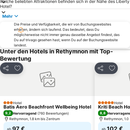
Welche beliebten Attraktionen befinden sich in der Nähe des Liberty
Beach of Marathi
Stavros
Hotel?
Kournas See
Maritime Museum of Creta
Mehr
Venezianischer Hafen
Platanias
Die Preise und Verfügbarkeit, die wir von Buchungswebsites
Kalives
Agii Apostoli
erhalten, ändern sich laufend. Das bedeutet, dass Du
möglicherweise nicht immer genau dasselbe Angebot findest, das
Triopetra
Halepa
Du auf trivago gesehen hast, wenn Du auf der Buchungswebsite
landest.
Samaria Gorge
Kalamaki
Unter den Hotels in Rethymnon mit Top-
Fodele
Pigianos Kampos
Bewertung
KTEL Chanion - Rethimnou
Agios Georgios
Teilen
Zu Favoriten hinzufügen
Teilen
Zu Favo
Kommos
Cretan Wine Festival
Kloster Preveli
Saint Paul beach
Misiria
Souda
Rodakino
Chania Rock Festival
Hotel
Hotel
3 Sterne
Municipal Regional Theatre of Crete
KTEL Chanion
5 Sterne
Batis Aero Beachfront Wellbeing Hotel
Kriti Beach Ho
9,2
8,8
Hervorragend
(
760 Bewertungen
)
Hervorragen
Knossos
Rethymno Gallos Stadium
Rethymnon, 1.8 km bis Zentrum
Rethymnon, 1.0
97 €
102 €
ab
ab