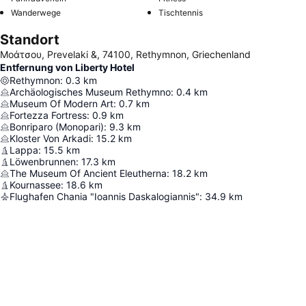
Wanderwege
Tischtennis
Standort
Μοάτσου, Prevelaki &, 74100, Rethymnon, Griechenland
Entfernung von Liberty Hotel
Rethymnon
:
0.3
km
Archäologisches Museum Rethymno
:
0.4
km
Museum Of Modern Art
:
0.7
km
Fortezza Fortress
:
0.9
km
Bonriparo (Monopari)
:
9.3
km
Kloster Von Arkadi
:
15.2
km
Lappa
:
15.5
km
Löwenbrunnen
:
17.3
km
The Museum Of Ancient Eleutherna
:
18.2
km
Kournassee
:
18.6
km
Flughafen Chania "Ioannis Daskalogiannis"
:
34.9
km