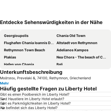
Entdecke Sehenswürdigkeiten in der Nähe
Karte vergrößern
Georgioupolis
Chania Old Town
Flughafen Chania Ioannis Daskalogiannis
Altstadt von Rethymnon
Rethymnon Τown Beach
Adelianos Kampos
Plakias
Nea Chora - The beach of Chania
Hafen von Chania
Bali
Unterkunftsbeschreibung
Matala Beach
Festung Frangokastello
Μοάτσου, Prevelaki &, 74100, Rethymnon, Griechenland
Beach of Almyrides
Palmenstrand von Preveli
Mehr
Kavros
Agia Galini beaches
Häufig gestellte Fragen zu Liberty Hotel
Damnoni
Nea Chora - Synoikia
Gibt es einen Poolbereich im Liberty Hotel?
Sind Haustiere im Liberty Hotel erlaubt?
Agia Pelagia
Kalathas Beach
Gibt es Parkmöglichkeiten im Liberty Hotel?
Agia Roumeli
Skaleta Strand
Wo befindet sich das Liberty Hotel?