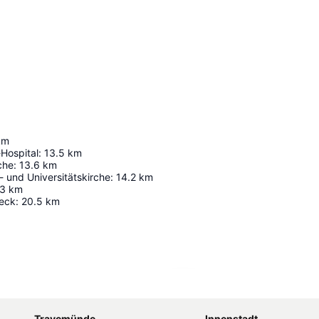
km
-Hospital
:
13.5
km
che
:
13.6
km
r- und Universitätskirche
:
14.2
km
.3
km
eck
:
20.5
km
Karte vergrößern
Travemünde
Innenstadt