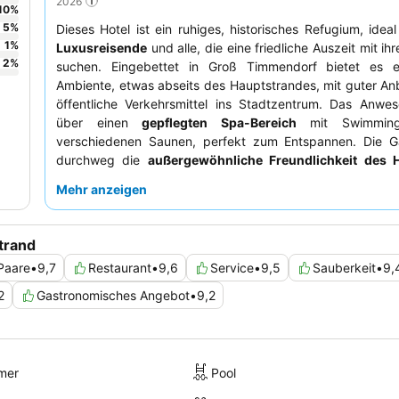
2026
10
%
5
%
Dieses Hotel ist ein ruhiges, historisches Refugium, idea
1
%
Luxusreisende
und alle, die eine friedliche Auszeit mit ih
2
%
suchen. Eingebettet in Groß Timmendorf bietet es e
Ambiente, etwas abseits des Hauptstrandes, mit guter A
öffentliche Verkehrsmittel ins Stadtzentrum. Das Anwes
über einen
gepflegten Spa-Bereich
mit Swimming
verschiedenen Saunen, perfekt zum Entspannen. Die G
durchweg die
außergewöhnliche Freundlichkeit des 
und das hervorragende Frühstücksbuffet mit frischen W
Mehr anzeigen
regionalen Produkten. Für ein wirklich ruhiges Erlebnis e
sich, ein Zimmer mit Gartenblick anzufragen.
trand
Paare
•
9,7
Restaurant
•
9,6
Service
•
9,5
Sauberkeit
•
9,
2
Gastronomisches Angebot
•
9,2
mer
Pool