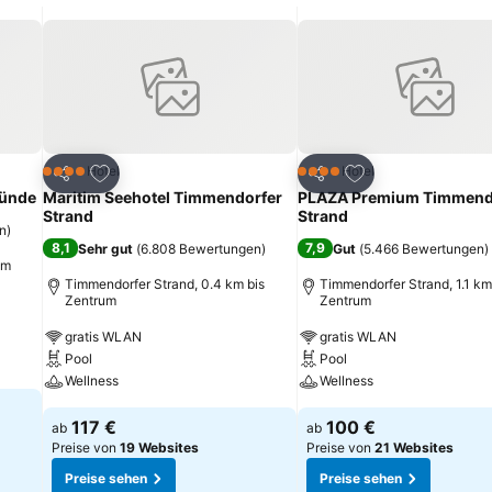
tern Entfernung.
ügen
Zu Favoriten hinzufügen
Zu Favoriten hinz
Hotel
Hotel
4 Sterne
4 Sterne
Teilen
Teilen
münde
Maritim Seehotel Timmendorfer
PLAZA Premium Timmend
Strand
Strand
n
)
8,1
7,9
Sehr gut
(
6.808 Bewertungen
)
Gut
(
5.466 Bewertungen
)
um
Timmendorfer Strand, 0.4 km bis
Timmendorfer Strand, 1.1 km
Zentrum
Zentrum
gratis WLAN
gratis WLAN
Pool
Pool
Wellness
Wellness
117 €
100 €
ab
ab
Preise von
19 Websites
Preise von
21 Websites
Preise sehen
Preise sehen