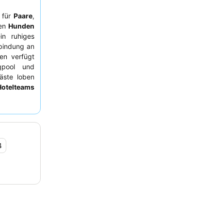
l für
Paare
,
ren
Hunden
in ruhiges
nbindung an
en verfügt
pool und
äste loben
Hotelteams
affeln und
mpfiehlt es
4