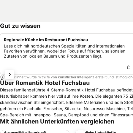
Gut zu wissen
Regionale Küche im Restaurant Fuchsbau
Lass dich mit norddeutschen Spezialitäten und internationalen
Favoriten verwöhnen, wobei der Fokus auf frischen, saisonalen
Zutaten von lokalen Bauern und Produzenten liegt.
Dieser Inhalt wurde mithilfe von künstlicher Intelligenz erstellt und ist mögli
Über Romantik Hotel Fuchsbau
Dieses familiengeführte 4-Sterne-Romantik Hotel Fuchsbau befindet
Naturliebhaber kommen hier voll auf ihre Kosten. Die eleganten 75 Zimmer und Suiten werden in verschiedenen Kategorien angeboten und sind im
skandinavischen Stil eingerichtet. Erlesene Materialien und edle S
gehören ein Flachbild-Fernseher, Sitzecke, Nespresso-Maschine, Telefon und kostenfreies WLAN. Das
Spa-Bereich mit Innenpool, Sauna, Dampfbad und einen Fitnessraum
Mit ähnlichen Unterkünften vergleichen
und Events stehen moderne Tagungsräume bereit. Der Morgen in diesem Haus beginnt mit einem norddeutschen Gourmetfrühstück. Im hauseigenen
Restaurant Fuchsbau werden regionale Spezialitäten der Saison serviert. Vom Strand und dem Stadtzentrum trennt die Unterkunft fünf Au
Ausgewählte Unterkunft
Ähnliche Unterkünfte