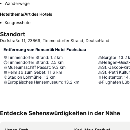
Wanderwege
Hotelthema/Art des Hotels
Kongresshotel
Standort
Dorfstraße 11, 23669, Timmendorfer Strand, Deutschland
Entfernung von Romantik Hotel Fuchsbau
Timmendorfer Strand
:
1.2
km
Burgtor
:
13.2
Timmendorfer Strand
:
2.5
km
Heiligen-Geist
Museumsschiff Passat
:
9.3
km
St.-Jakobi-Kir
Helm ab zum Gebet
:
11.6
km
St.-Petri Kultu
Stadion Lohmühle
:
13
km
Holstentor
:
14
Europäisches Hansemuseum
:
13.2
km
Flughafen Lüb
Entdecke Sehenswürdigkeiten in der Nähe
Hansa-Park
Karl-May-Festival