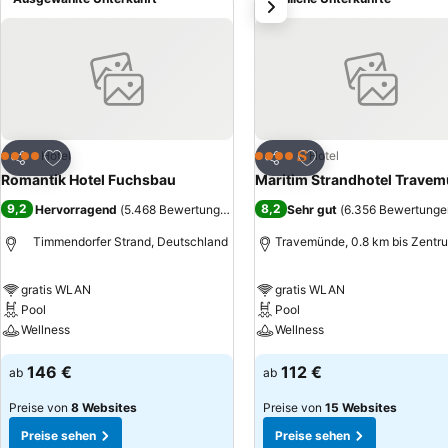
weiter
Die beliebte Ostsee-Therme Scharbeutz befindet sich in drei Kilome
Zu Favoriten hinzufügen
Zu Favoriten hinzuf
Hotel
Hotel
4 Sterne
4 Sterne
Teilen
Teilen
Romantik Hotel Fuchsbau
Maritim Strandhotel Trave
9,2
8,2
Hervorragend
(
5.468 Bewertungen
)
Sehr gut
(
6.356 Bewertunge
Timmendorfer Strand, Deutschland
Travemünde, 0.8 km bis Zentr
gratis WLAN
gratis WLAN
Pool
Pool
Wellness
Wellness
146 €
112 €
ab
ab
Preise von
8 Websites
Preise von
15 Websites
Preise sehen
Preise sehen