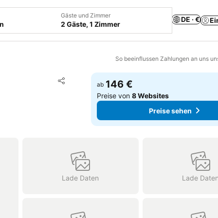
Gäste und Zimmer
DE · €
Ei
en
2 Gäste, 1 Zimmer
So beeinflussen Zahlungen an uns un
Zu Favoriten hinzufügen
146 €
ab
Teilen
Preise von
8 Websites
Preise sehen
Lade Daten
Lade Date