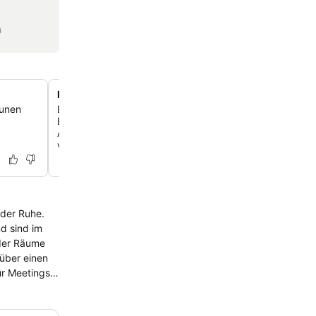
n
Historisches Bauernhof-Ambiente
aunen
Erlebe einen einzigartigen Aufenthalt in einem ehemalig
Bauernhaus, das traditionellen Charme mit modernen
Annehmlichkeiten und einer gemütlichen, einladenden 
verbindet.
 der Ruhe.
 der Räume
ür Meetings