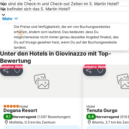
Kathedrale von Trani
Al Pescatore
Wie sind die Check-in und Check-out Zeiten im S. Martin Hotel?
Wo befindet sich das S. Martin Hotel?
Via Sparano da Bari
Centro Storico
Mehr
Cattedrale
Stazione Ferroviaria di Bitonto
Die Preise und Verfügbarkeit, die wir von Buchungswebsites
Carrassi
Molfetta Outlet - Fashion District
erhalten, ändern sich laufend. Das bedeutet, dass Du
Cattedrale di San Sabino
San Pasquale
möglicherweise nicht immer genau dasselbe Angebot findest, das
Du auf trivago gesehen hast, wenn Du auf der Buchungswebsite
San Paolo
Stanic
landest.
Unter den Hotels in Giovinazzo mit Top-
Chiesa San Marco dei Veneziani
Corso Vittorio Emanuele
Bewertung
Cala San Vito
Beliebte Wahl
Beliebte Wahl
Teilen
Zu Favoriten hinzufügen
Teilen
Zu Favoriten
Hotel
Hotel
5 Sterne
Dogana Resort
Tenuta Gurgo
9,1
8,6
Hervorragend
(
1.097 Bewertungen
)
Hervorragend
(
519 
Molfetta, 0.5 km bis Zentrum
Bitonto, 2.7 km bis Ze