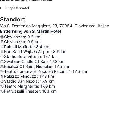
Flughafenhotel
Standort
Via S. Domenico Maggiore, 28, 70054, Giovinazzo, Italien
Entfernung von S. Martin Hotel
Giovinazzo
:
0.2
km
Giovinazzo
:
0.9
km
Pulo di Molfetta
:
8.4
km
Bari Karol Wojtyła Airport
:
8.9
km
Stadio della Vittoria
:
15.1
km
Swabian Castle Of Bari
:
17.3
km
Basilica Of Saint Nicholas
:
17.5
km
Teatro comunale "Niccolò Piccinni"
:
17.5
km
Palazzo Mincuzzi
:
17.8
km
Stadio San Nicola
:
17.9
km
Teatro Margherita
:
17.9
km
Petruzzelli Theater
:
18.1
km