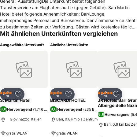
General: AusstattungDie Unterkunft bietet folgenden
Transferservice an: Flughafenshuttle (gegen Gebühr). San Martin
Hotel bietet folgende Annehmlichkeiten: Bar/Lounge,
mehrsprachiges Personal und Büroservice. Der Zimmerservice steht
zu bestimmten Zeiten zur Verfügung. Gästen wird kostenlos täglich
Mit ähnlichen Unterkünften vergleichen
ein Frühstücksbuffet angeboten. Zu einer weiteren Annehmlichkeit
dieser Unterkunft gehört Folgendes: Textilreinigungsservice.Rooms:
Ausgewählte Unterkunft
Ähnliche Unterkünfte
Zimmer Die Unterkunft San Martin Hotel verfügt über 20 Zimmer. In
allen Zimmern gibt es Kühlschränke und Minibars. Zur
Badausstattung gehören: Telefone, Bidets, Hausschuhe und
Personenwaagen. Die Zimmer bieten Fernseher mit Sat-Kanälen. Die
klimatisierten Zimmer sind außerdem wie folgt ausgestattet:
kostenloses Mineralwasser und Keycards. Zu den auf Anfrage
verfügbaren Annehmlichkeiten zählen Bügeleisen/Bügelbretter und
Weckanrufe. Kinderbetten sind auf Anfrage erhältlich.
Hotel
Hotel
Hotel
4 Sterne
4 Sterne
5 Sterne
Teilen
Zu Favoriten hinzufügen
Teilen
Zu Favoriten hinzufügen
Teilen
Zu Favor
S. Martin Hotel
BISCARDI HOTEL
JR Hotels Bari Gra
Albergo delle Nazi
8,6
9,0
Hervorragend
(
1.746 Bewertungen
Hervorragend
)
(
235 Bewertungen
)
8,6
Hervorragend
(
5.
Giovinazzo, Italien
Bari, 0.8 km bis Zentrum
Bari, 0.9 km bis Ze
gratis WLAN
gratis WLAN