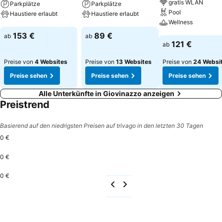
gratis WLAN
Parkplätze
Parkplätze
Pool
Haustiere erlaubt
Haustiere erlaubt
Wellness
Preise sehen
Preise sehen
153 €
89 €
ab
ab
Preise sehen
121 €
ab
Preise von
4 Websites
Preise von
13 Websites
Preise von
24 Websi
Preise sehen
Preise sehen
Preise sehen
Alle Unterkünfte in Giovinazzo anzeigen
Preistrend
Basierend auf den niedrigsten Preisen auf trivago in den letzten 30 Tagen
0 €
0 €
0 €