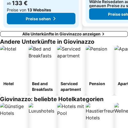
Wähle Reisedaten a
133 €
ab
genauen Preise zu 
Preise von
13 Websites
Preise se
Preise sehen
Alle Unterkünfte in Giovinazzo anzeigen
Andere Unterkünfte in Giovinazzo
Hotel
Bed and
Serviced
Pension
Apar
Breakfasts
apartment
Giovinazzo: beliebte Hotelkategorien