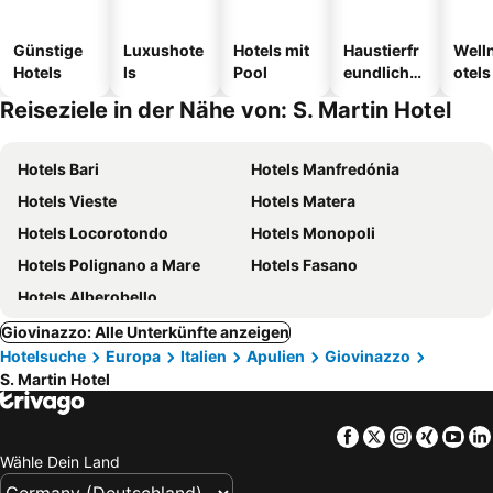
Günstige
Luxushote
Hotels mit
Haustierfr
Well
Hotels
ls
Pool
eundliche
otels
Hotels
Reiseziele in der Nähe von: S. Martin Hotel
Hotels Bari
Hotels Manfredónia
Hotels Vieste
Hotels Matera
Hotels Locorotondo
Hotels Monopoli
Hotels Polignano a Mare
Hotels Fasano
Hotels Alberobello
Giovinazzo: Alle Unterkünfte anzeigen
Hotelsuche
Europa
Italien
Apulien
Giovinazzo
S. Martin Hotel
Facebook
Twitter
Instagra
Xing
Yo
Wähle Dein Land