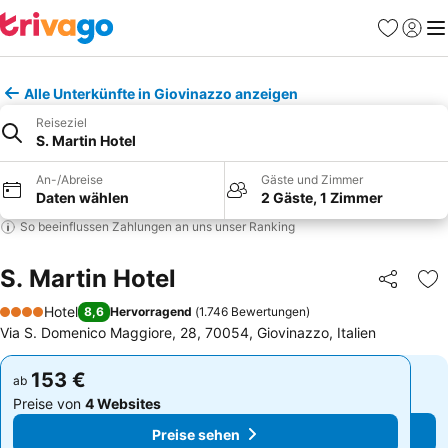
Favoriten
Einlog
Me
Alle Unterkünfte in Giovinazzo anzeigen
Reiseziel
S. Martin Hotel
An-/Abreise
Gäste und Zimmer
Daten wählen
2 Gäste, 1 Zimmer
So beeinflussen Zahlungen an uns unser Ranking
S. Martin Hotel
Teilen
Zu
Hotel
8,6
Hervorragend
(
1.746 Bewertungen
)
4 Sterne
Via S. Domenico Maggiore, 28, 70054, Giovinazzo, Italien
153 €
153 €
ab
ab
Preise von
4 Websites
Preise von
4 Websites
Preise sehen
Preise sehen