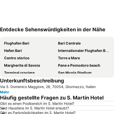
Entdecke Sehenswürdigkeiten in der Nähe
Karte vergrößern
Flughafen Bari
Bari Centrale
Hafen Bari
Internationaler Flughafen Bender Qassim
Centro storico
Torre a Mare
Margherita di Savoia
Pane e Pomodoro beach
Terminal crociere
San Nicola Stadium
Unterkunftsbeschreibung
Japigia
Palese - Macchie
Via S. Domenico Maggiore, 28, 70054, Giovinazzo, Italien
Lungomare Imperatore Augusto
Murat
Mehr
Fiera Del Levante
Ceglie del Campo
Häufig gestellte Fragen zu S. Martin Hotel
Castel del Monte
Cozze
Gibt es einen Poolbereich im S. Martin Hotel?
Sind Haustiere im S. Martin Hotel erlaubt?
Castello Normanno-Svevo
San Nicola
Gibt es Parkmöglichkeiten im S. Martin Hotel?